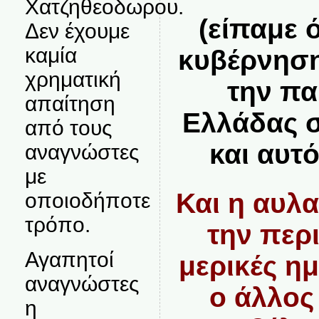
Χατζηθεοδωρου.
(είπαμε 
Δεν έχουμε
καμία
κυβέρνηση
χρηματική
την πα
απαίτηση
Ελλάδας 
από τους
και αυτ
αναγνώστες
με
Και η αυλ
οποιοδήποτε
τρόπο.
την περ
Αγαπητοί
μερικές ημ
αναγνώστες
ο άλλος
η