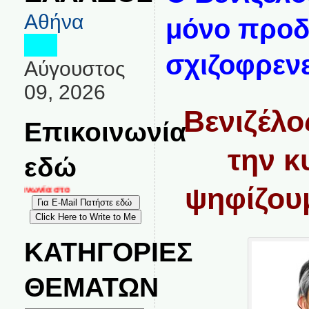
Αθήνα
μόνο προδ
σχιζοφρενε
Αύγουστος
09, 2026
Βενιζέλο
Επικοινωνία
την κ
εδώ
ψηφίζουμ
κοινωνία στο
ΚΑΤΗΓΟΡΙΕΣ
ΘΕΜΑΤΩΝ