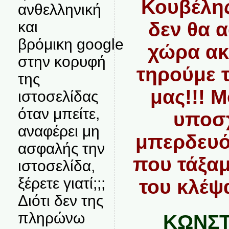
Κουβέλης
ανθελληνική
δεν θα 
και
βρόμικη google
χώρα ακ
στην κορυφή
τηρούμε 
της
μας!!! Μ
ιστοσελίδας
όταν μπείτε,
υποσχ
αναφέρει μη
μπερδευό
ασφαλής την
που τάξαμ
ιστοσελίδα,
ξέρετε γιατί;;;
του κλέψ
Διότι δεν της
πληρώνω
ΚΩΝΣΤ