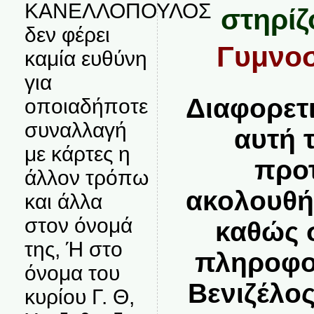
ΚΑΝΕΛΛΟΠΟΥΛΟΣ
στηρίζο
δεν φέρει
Γυμνοσ
καμία ευθύνη
για
Διαφορετ
οποιαδήποτε
συναλλαγή
αυτή 
με κάρτες η
προτ
άλλον τρόπω
ακολουθή
και άλλα
στον όνομά
καθώς 
της, Ή στο
πληροφορ
όνομα του
Βενιζέλο
κυρίου Γ. Θ,