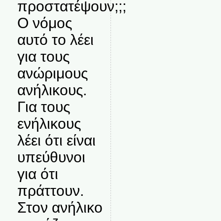
προστατέψουν;;;
Ο νόμος
αυτό το λέει
για τους
ανώριμους
ανήλικους.
Για τους
ενήλικους
λέει ότι είναι
υπεύθυνοι
για ότι
πράττουν.
Στον ανήλικο