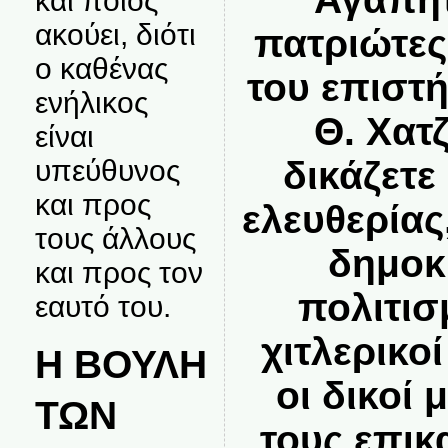
και ποιος
ακούει, διότι
πατριώτε
ο καθένας
του επιστ
ενήλικος
Θ. Χατ
είναι
υπεύθυνος
δικάζετε
και προς
ελευθερίας
τους άλλους
δημοκ
και προς τον
πολιτισ
εαυτό του.
χιτλερικο
Η ΒΟΥΛΗ
οι δικοί 
ΤΩΝ
τους επικ