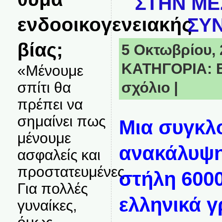
ΣΤΗΝ ΜΕΣ
ενδοοικογενειακής
ΣΥΝ
βίας;
5 Οκτωβρίου, 2
ΚΑΤΗΓΟΡΙΑ:
«Μένουμε
σχόλιο
|
σπίτι θα
πρέπει να
σημαίνει πως
Μια συγκλ
μένουμε
ανακάλυψη
ασφαλείς και
προστατευμένες.
στήλη 6000
Για πολλές
ελληνικά 
γυναίκες,