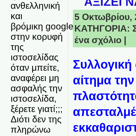
ΑΞΙΖΕΙ Ν
ανθελληνική
και
5 Οκτωβρίου, 2
βρόμικη google
ΚΑΤΗΓΟΡΙΑ:
στην κορυφή
ένα σχόλιο
|
της
ιστοσελίδας
Συλλογική
όταν μπείτε,
αναφέρει μη
αίτημα τη
ασφαλής την
πλαστότητ
ιστοσελίδα,
ξέρετε γιατί;;;
απεσταλμ
Διότι δεν της
εκκαθαρισ
πληρώνω