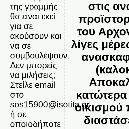
στις α
της γραμμής
θα είναι εκεί
προϊστορ
για σε
του Αρχο
ακούσουν και
λίγες μέρε
να σε
ανασκαφ
συμβουλέψουν.
Δεν μπορείς
(καλοκ
να μιλήσεις;
Αποκαλ
Στείλε email
κατώτερα
στο
sos15900@isotita.gr
οικισμού 
ή σε
διαστάσ
οποιοδήποτε