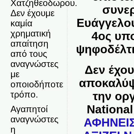
Χατζηθεοδωρου.
συνερ
Δεν έχουμε
Ευάγγελου
καμία
χρηματική
4ος υπ
απαίτηση
ψηφοδέλτι
από τους
αναγνώστες
Δεν έχου
με
αποκαλύψ
οποιοδήποτε
τρόπο.
την ορ
National
Αγαπητοί
αναγνώστες
ΑΦΗΝΕΙΣ
η