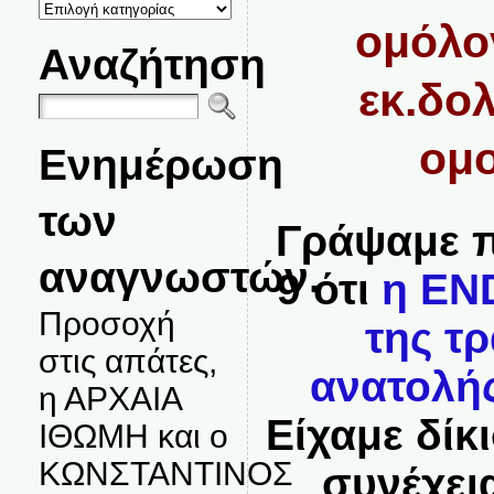
ΚΑΤΗΓΟΡΙΕΣ
ΘΕΜΑΤΩΝ
ομόλο
Αναζήτηση
εκ.δο
ομ
Ενημέρωση
των
Γράψαμε π
αναγνωστών.
9 ότι
η END
Προσοχή
της τ
στις απάτες,
ανατολής
η ΑΡΧΑΙΑ
Είχαμε δίκ
ΙΘΩΜΗ και ο
ΚΩΝΣΤΑΝΤΙΝΟΣ
συνέχεια