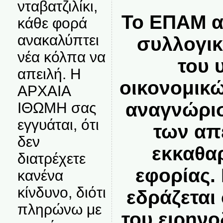
νταβατζιλίκι,
Το ΕΠΑΜ α
κάθε φορά
ανακαλύπτει
συλλογικ
νέα κόλπα να
του 
απειλή. Η
οικονομικώ
ΑΡΧΑΙΑ
αναγνώρισ
ΙΘΩΜΗ σας
εγγυάται, ότι
των απ
δεν
εκκαθα
διατρέχετε
εφορίας.
κανένα
κίνδυνο, διότι
εδράζεται
πληρώνω με
του ειρην