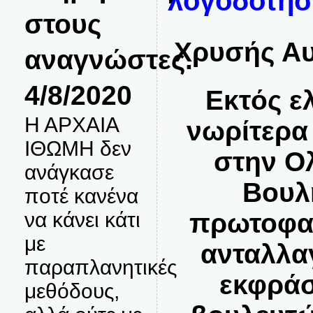
λογοδοτήσε
στους
Χρυσής Αυ
αναγνώστες.
4/8/2020
Εκτός ε
Η ΑΡΧΑΙΑ
νωρίτερα
ΙΘΩΜΗ δεν
στην Ο
ανάγκασε
Βουλ
ποτέ κανένα
πρωτοφαν
να κάνει κάτι
με
ανταλλα
παραπλανητικές
εκφράσ
μεθόδους,