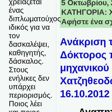
χρειάζεται
5 Οκτωβρίου, 2
ένας
ΚΑΤΗΓΟΡΙΑ:
διπλωματούχος
Αφήστε ένα σ
ιδικός για να
τον
Ανάκριση 
δασκαλέψει,
καθηγητής,
Δόκτορος 
δάσκαλος.
μηχανικού
Στους
ενήλικες δεν
Χατζηθεοδ
υπάρχει
16.10.2012
περιορισμός.
Ποιος λέει
Αγαπητ