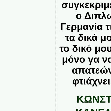
συγκεκριμ
ο Διπλ
Γερμανία τ
τα δικά μ
το δικό μο
μόνο γα ν
απατεών
φτιάχνει
ΚΩΝΣΤ