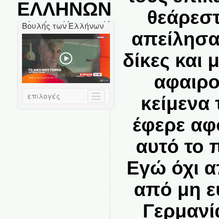
ΕΛΛΗΝΩΝ
θεάρεστ
απείλησα
δίκες και 
αφαιρο
κείμενα 
έφερε αφ
αυτό το 
Εγώ όχι α
από μη ε
Γερμαν