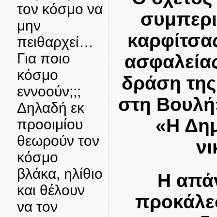
τον κόσμο να
συμπερι
μην
καρφίτσα
πειθαρχεί…
Για ποιο
ασφαλείας
κόσμο
δράση της
εννοούν;;;
στη Βουλή»
Δηλαδή εκ
«Η Δημ
προοιμίου
θεωρούν τον
νι
κόσμο
βλάκα, ηλίθιο
Η απά
και θέλουν
προκάλεσ
να τον