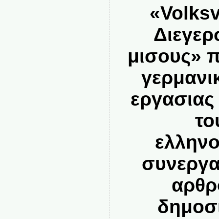
«
Volks
Διεγερ
μισους» 
γερμανι
εργασιας
το
ελληνο
συνεργα
αρθρ
δημοσι