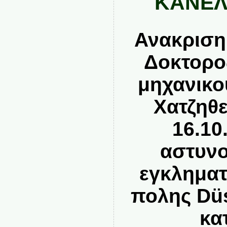
ΚΑΝΕΛ
Ανακριση
Δοκτορο
μηχανικο
Χατζηθ
16.10
αστυνο
εγκληματ
πολης
D
ü
κα