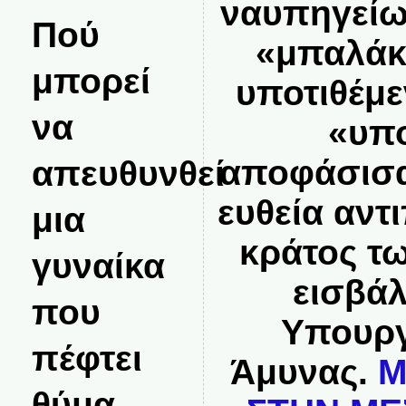
ναυπηγείων
Πού
«μπαλάκ
μπορεί
υποτιθέμ
να
«υπ
αποφάσισα
απευθυνθεί
ευθεία αντ
μια
κράτος τ
γυναίκα
εισβά
που
Υπουργ
πέφτει
Άμυνας.
Μ
θύμα