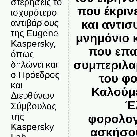
στερήσεις το
που έκριν
ισχυρότερο
αντιβάριους
και αντισ
της Eugene
μνημόνιο 
Kaspersky,
που επα
όπως
συμπεριλα
δηλώνει και
ο Πρόεδρος
του φ
και
Καλούμε
Διευθύνων
Έ
Σύμβουλος
της
φορολογ
Kaspersky
ασκήσου