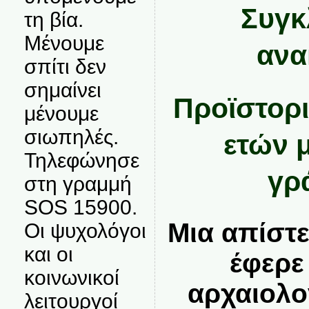
Συγκ
τη βία.
Μένουμε
ανα
σπίτι δεν
σημαίνει
Προϊστορι
μένουμε
σιωπηλές.
ετών 
Τηλεφώνησε
γρ
στη γραμμή
SOS 15900.
Μια απίστ
Οι ψυχολόγοι
και οι
έφερε
κοινωνικοί
αρχαιολο
λειτουργοί