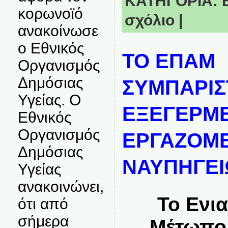
ΚΑΤΗΓΟΡΙΑ:
κορωνοϊό
σχόλιο
|
ανακοίνωσε
ο Εθνικός
ΤΟ ΕΠΑΜ
Οργανισμός
Δημόσιας
ΣΥΜΠΑΡΙΣ
Υγείας. Ο
ΕΞΕΓΕΡΜ
Εθνικός
Οργανισμός
ΕΡΓΑΖΟΜ
Δημόσιας
ΝΑΥΠΗΓΕ
Υγείας
ανακοινώνει,
Το Ενι
ότι από
σήμερα
Μέτωπο 