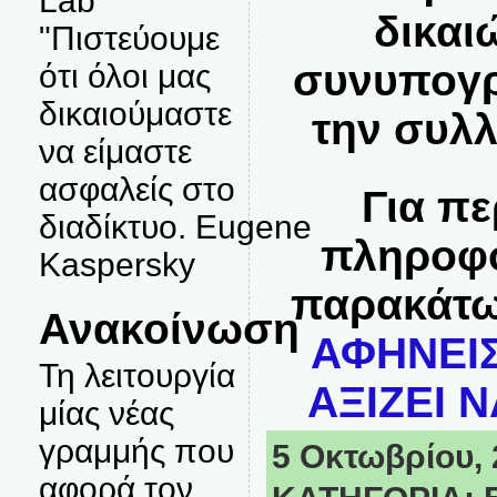
Lab
δικαι
"Πιστεύουμε
συνυπογρ
ότι όλοι μας
δικαιούμαστε
την συλ
να είμαστε
ασφαλείς στο
Για π
διαδίκτυο. Eugene
πληροφο
Kaspersky
παρακάτω
Ανακοίνωση
ΑΦΗΝΕΙΣ
Τη λειτουργία
ΑΞΙΖΕΙ Ν
μίας νέας
γραμμής που
5 Οκτωβρίου, 2
αφορά τον