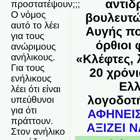
αντιδ
προστατέψουν;;;
Ο νόμος
βουλευτώ
αυτό το λέει
Αυγής π
για τους
όρθιοι
ανώριμους
ανήλικους.
«Κλέφτες,
Για τους
20 χρόνι
ενήλικους
Ελλ
λέει ότι είναι
λογοδοτ
υπεύθυνοι
για ότι
ΑΦΗΝΕΙΣ
πράττουν.
ΑΞΙΖΕΙ Ν
Στον ανήλικο