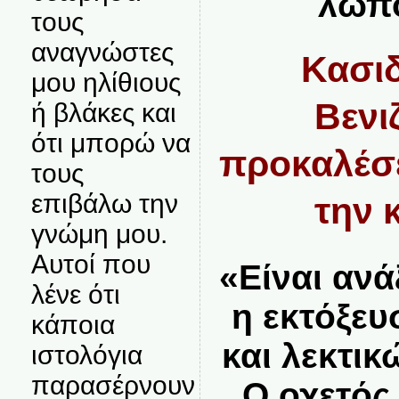
λωπο
τους
αναγνώστες
Κασιδ
μου ηλίθιους
Βενι
ή βλάκες και
ότι μπορώ να
προκαλέσε
τους
επιβάλω την
την 
γνώμη μου.
Αυτοί που
«Είναι αν
λένε ότι
η εκτόξε
κάποια
και λεκτι
ιστολόγια
παρασέρνουν
Ο οχετός