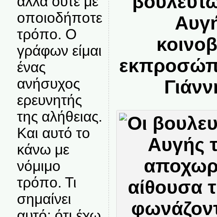
βουλευτώ
αλλά ούτε με
οποιοδήποτε
Αυγή
τρόπο. Ο
κοινο
γράφων είμαι
εκπροσώπ
ένας
ανήσυχος
Γιάνν
ερευνητής
της αλήθειας.
Και αυτό το
κάνω με
νόμιμο
τρόπο. Τι
σημαίνει
αυτό; ότι έχω