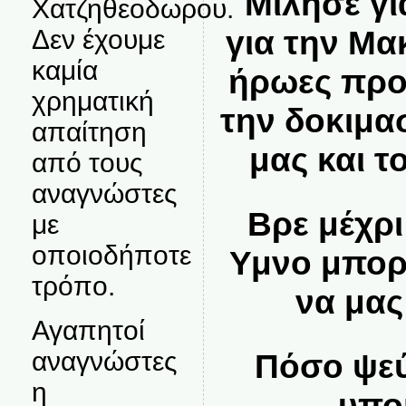
Μίλησε γι
Χατζηθεοδωρου.
για την Μα
Δεν έχουμε
καμία
ήρωες προ
χρηματική
την δοκιμα
απαίτηση
μας και τ
από τους
αναγνώστες
Βρε μέχρι
με
οποιοδήποτε
Υμνο μπορε
τρόπο.
να μας
Αγαπητοί
αναγνώστες
Πόσο ψεύ
η
υπο