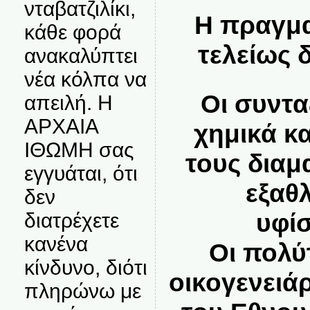
νταβατζιλίκι,
Η πραγμα
κάθε φορά
τελείως 
ανακαλύπτει
νέα κόλπα να
Οι συντα
απειλή. Η
ΑΡΧΑΙΑ
χημικά κα
ΙΘΩΜΗ σας
τους διαμ
εγγυάται, ότι
εξαθ
δεν
υφί
διατρέχετε
κανένα
Οι πολύ
κίνδυνο, διότι
οικογενειά
πληρώνω με