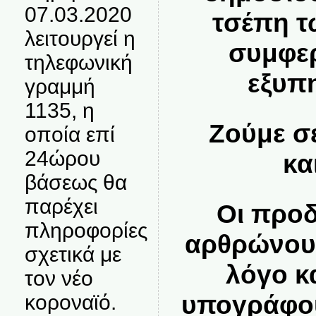
07.03.2020
τσέπη 
λειτουργεί η
συμφε
τηλεφωνική
εξυπ
γραμμή
1135, η
Ζούμε σ
οποία επί
24ώρου
κα
βάσεως θα
παρέχει
Οι προ
πληροφορίες
αρθρώνου
σχετικά με
λόγο κ
τον νέο
υπογράφου
κοροναϊό.