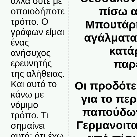
αλλά ούτε με
πίσω 
οποιοδήποτε
τρόπο. Ο
Μπουτάρη
γράφων είμαι
αγάλματα
ένας
κατά
ανήσυχος
παρ
ερευνητής
της αλήθειας.
Και αυτό το
Οι προδότε
κάνω με
για το πε
νόμιμο
παπούδων
τρόπο. Τι
Γερμανοιτα
σημαίνει
αυτό; ότι έχω