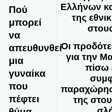
Ελλήνων κ
Πού
της εθνι
μπορεί
στου
να
Οι προδότε
απευθυνθεί
για την Μ
μια
πίσω 
γυναίκα
συμφ
που
παραχώρησ
πέφτει
της στο
σλ
θύμα