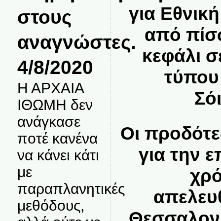
για Εθνική
στους
από πίσ
αναγνώστες.
κεφάλι 
4/8/2020
τύπου
Η ΑΡΧΑΙΑ
Σό
ΙΘΩΜΗ δεν
ανάγκασε
Οι προδότε
ποτέ κανένα
για την ε
να κάνει κάτι
με
χρ
παραπλανητικές
απελευ
μεθόδους,
Θεσσαλονί