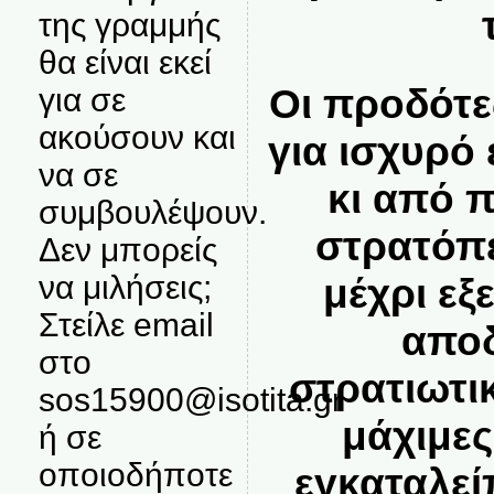
της γραμμής
θα είναι εκεί
Οι προδότε
για σε
ακούσουν και
για ισχυρό
να σε
κι από 
συμβουλέψουν.
στρατόπ
Δεν μπορείς
να μιλήσεις;
μέχρι εξ
Στείλε email
αποδ
στο
στρατιωτι
sos15900@isotita.gr
μάχιμες
ή σε
οποιοδήποτε
εγκαταλεί