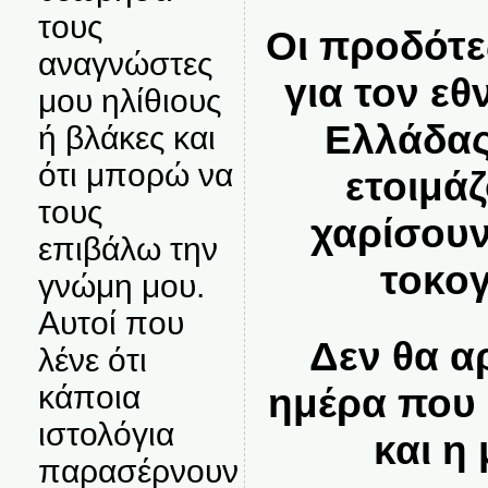
τους
Οι προδότε
αναγνώστες
για τον εθ
μου ηλίθιους
Ελλάδας
ή βλάκες και
ότι μπορώ να
ετοιμάζ
τους
χαρίσουν
επιβάλω την
τοκο
γνώμη μου.
Αυτοί που
Δεν θα α
λένε ότι
κάποια
ημέρα που 
ιστολόγια
και η
παρασέρνουν