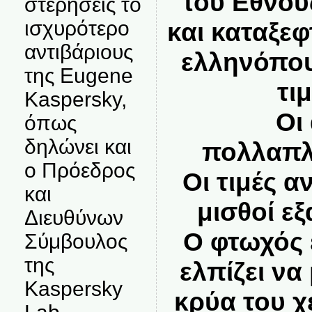
του Εθνου
στερήσεις το
ισχυρότερο
και καταξεφ
αντιβάριους
ελληνόπο
της Eugene
τι
Kaspersky,
Οι
όπως
δηλώνει και
πολλαπλ
ο Πρόεδρος
Οι τιμές α
και
μισθοί ε
Διευθύνων
Ο φτωχός 
Σύμβουλος
της
ελπίζει να
Kaspersky
κρύα του χ