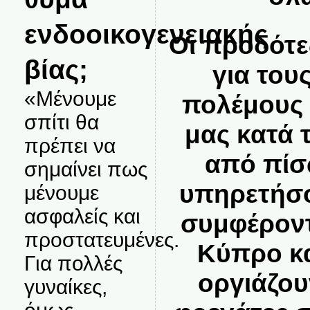
ενδοοικογενειακής
Οι προδότε
βίας;
για του
«Μένουμε
πολέμους
σπίτι θα
μας κατά 
πρέπει να
από πίσ
σημαίνει πως
υπηρετήσο
μένουμε
ασφαλείς και
συμφέροντ
προστατευμένες.
Κύπρο κ
Για πολλές
οργιάζου
γυναίκες,