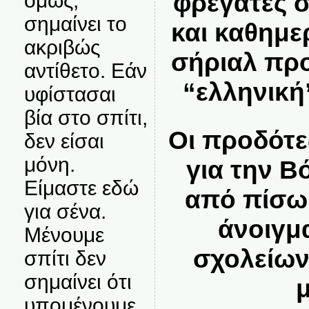
φρεγάτες 
όμως,
σημαίνει το
και καθημε
ακριβώς
σήριαλ πρ
αντίθετο. Εάν
“ελληνικ
υφίστασαι
βία στο σπίτι,
Οι προδότε
δεν είσαι
μόνη.
για την Β
Είμαστε εδώ
από πίσω
για σένα.
άνοιγμ
Μένουμε
σχολείων
σπίτι δεν
σημαίνει ότι
υπομένουμε