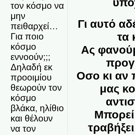
υπο
τον κόσμο να
μην
Γι αυτό α
πειθαρχεί…
τα 
Για ποιο
κόσμο
Ας φανούμ
εννοούν;;;
προγ
Δηλαδή εκ
Οσο κι αν
προοιμίου
μας κ
θεωρούν τον
κόσμο
αντι
βλάκα, ηλίθιο
Μπορεί
και θέλουν
τραβήξε
να τον