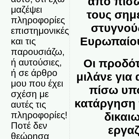
από πίσ
μαζέψει
τους σημε
πληροφορίες
στυγνού
επιστημονικές
Ευρωπαίου
και τις
παρουσιάζω,
Οι προδό
ή αυτούσιες,
ή σε άρθρο
μιλάνε για
μου που έχει
πίσω υπ
σχέση με
κατάργηση
αυτές τις
πληροφορίες!
δικαι
Ποτέ δεν
εργα
θεώρησα