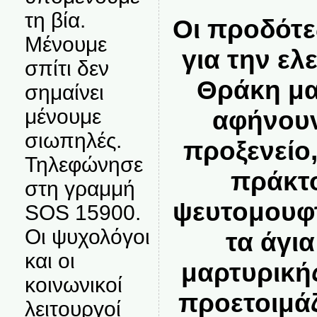
τη βία.
Οι προδότε
Μένουμε
για την ελ
σπίτι δεν
Θράκη μα
σημαίνει
μένουμε
αφήνουν
σιωπηλές.
προξενείο
Τηλεφώνησε
πράκτο
στη γραμμή
ψευτομουφ
SOS 15900.
Οι ψυχολόγοι
τα άγι
και οι
μαρτυρική
κοινωνικοί
προετοιμά
λειτουργοί