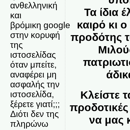
ανθελληνική
Τα ίδια έ
και
καιρό κι 
βρόμικη google
στην κορυφή
προδότης 
της
Μιλού
ιστοσελίδας
πατριωτι
όταν μπείτε,
άδι
αναφέρει μη
ασφαλής την
Κλείστε τ
ιστοσελίδα,
ξέρετε γιατί;;;
προδοτικές
Διότι δεν της
να μας
πληρώνω