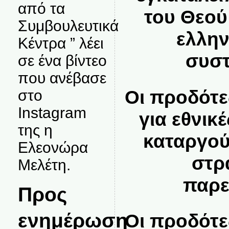
από τα
του Θεού
Συμβουλευτικά
ελλην
Κέντρα ” λέει
συστ
σε ένα βίντεο
που ανέβασε
Οι προδότε
στο
Instagram
για εθνικέ
της η
καταργού
Ελεονώρα
στρ
Μελέτη.
παρε
Προς
ενημέρωση
Οι προδότε