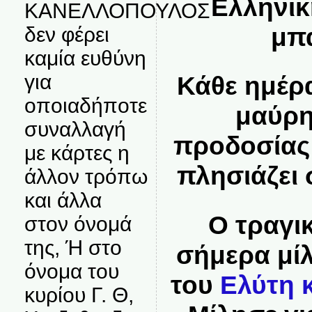
Ελληνικ
ΚΑΝΕΛΛΟΠΟΥΛΟΣ
μπ
δεν φέρει
καμία ευθύνη
για
Κάθε ημέρ
οποιαδήποτε
μαύρη
συναλλαγή
προδοσίας 
με κάρτες η
πλησιάζει 
άλλον τρόπω
και άλλα
Ο τραγι
στον όνομά
της, Ή στο
σήμερα μίλ
όνομα του
του
Ελύτη κ
κυρίου Γ. Θ,