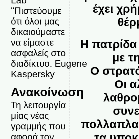
Lab
έχει χρή
"Πιστεύουμε
θέρ
ότι όλοι μας
δικαιούμαστε
να είμαστε
Η πατρίδα
ασφαλείς στο
με τ
διαδίκτυο. Eugene
Ο στρατ
Kaspersky
Οι 
Ανακοίνωση
λαθρο
Τη λειτουργία
συνε
μίας νέας
πολλαπλα
γραμμής που
τα υποκ
αφορά τον