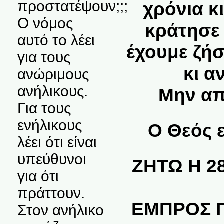
προστατέψουν;;;
χρόνια κ
Ο νόμος
κράτησε
αυτό το λέει
έχουμε ζήσ
για τους
κι α
ανώριμους
ανήλικους.
Μην απ
Για τους
ενήλικους
Ο Θεός ε
λέει ότι είναι
υπεύθυνοι
ΖΗΤΩ Η 2
για ότι
πράττουν.
ΕΜΠΡΟΣ Γ
Στον ανήλικο