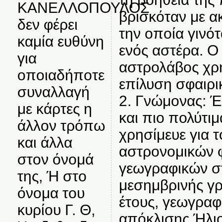
ΚΑΝΕΛΛΟΠΟΥΛΟΣ
βρισκόταν με α
δεν φέρει
την οποία γινό
καμία ευθύνη
ενός αστέρα. Ο
για
αστρολάβος χρη
οποιαδήποτε
επίλυση σφαιρι
συναλλαγή
2. Γνώμονας: Έ
με κάρτες η
και πιο πολύτι
άλλον τρόπω
χρησίμευε για 
και άλλα
αστρονομικών 
στον όνομά
γεωγραφικών σ
της, Ή στο
μεσημβρινής γρ
όνομα του
έτους, γεωγραφ
κυρίου Γ. Θ,
απόκλισης Ήλιο