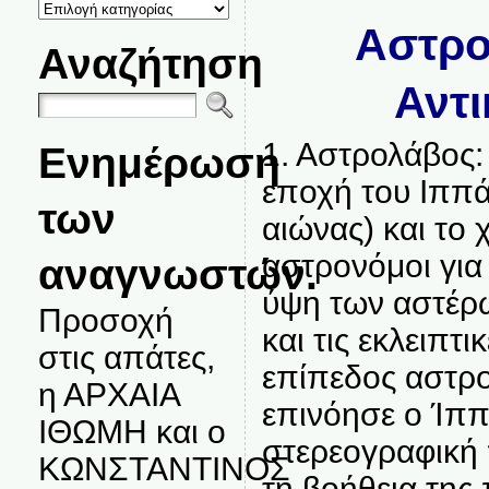
ΚΑΤΗΓΟΡΙΕΣ
ΘΕΜΑΤΩΝ
Aστρο
Αναζήτηση
Αντ
1. Αστρολάβος:
Ενημέρωση
εποχή του Ιππά
των
αιώνας) και το
αστρονόμοι για
αναγνωστών.
ύψη των αστέρω
Προσοχή
και τις εκλειπτ
στις απάτες,
επίπεδος αστρο
η ΑΡΧΑΙΑ
επινόησε ο Ίππ
ΙΘΩΜΗ και ο
στερεογραφική
ΚΩΝΣΤΑΝΤΙΝΟΣ
τη βοήθεια της