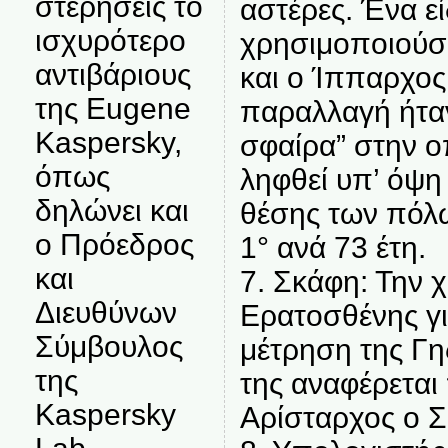
στερήσεις το
αστέρες. Ένα ε
ισχυρότερο
χρησιμοποιούσ
αντιβάριους
και ο Ίππαρχος
της Eugene
παραλλαγή ήταν
Kaspersky,
σφαίρα” στην 
όπως
ληφθεί υπ’ όψη
δηλώνει και
θέσης των πόλ
ο Πρόεδρος
1° ανά 73 έτη.
και
7. Σκάφη: Την 
Διευθύνων
Ερατοσθένης για
Σύμβουλος
μέτρηση της Γη
της
της αναφέρεται
Kaspersky
Αρίσταρχος ο Σ