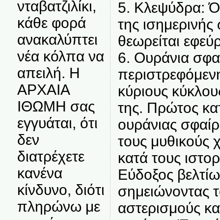
νταβατζιλίκι,
5. Κλεψύδρα: Ό
κάθε φορά
της ισημερινής
ανακαλύπτει
θεωρείται εφεύ
νέα κόλπα να
6. Ουράνια σφα
απειλή. Η
περιστρεφόμενη
ΑΡΧΑΙΑ
κύριους κύκλο
ΙΘΩΜΗ σας
της. Πρώτος κα
εγγυάται, ότι
ουράνιας σφαίρ
δεν
τους μυθικούς 
διατρέχετε
κατά τους ιστο
κανένα
Εύδοξος βελτίω
κίνδυνο, διότι
σημειώνοντας 
πληρώνω με
αστερισμούς κα