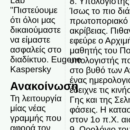
Lab
8. Υπολογιστής
"Πιστεύουμε
Ίσως το πιο δι
ότι όλοι μας
πρωτοποριακό 
δικαιούμαστε
ακρίβειας. Πιθα
να είμαστε
εφεύρε ο Αρχιμ
ασφαλείς στο
μαθητής του Πο
διαδίκτυο. Eugene
υπολογιστής π
Kaspersky
στο βυθό των Α
ένας ημερολογι
Ανακοίνωση
έδειχνε τις κινή
Τη λειτουργία
Γης και της Σε
μίας νέας
φάσεις. Η κατα
γραμμής που
στον 1o π.X. α
αφορά τον
9. Ωρολόγιο το