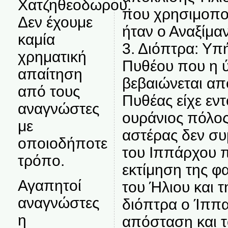
Χατζηθεοδωρου.
που χρησιμοπο
Δεν έχουμε
ήταν ο Αναξίμα
καμία
3. Διόπτρα: Υπ
χρηματική
Πυθέου που η 
απαίτηση
βεβαιώνεται από
από τους
Πυθέας είχε εντ
αναγνώστες
ουράνιος πόλος
με
αστέρας δεν συ
οποιοδήποτε
του Ιππάρχου π
τρόπο.
εκτίμηση της φ
Αγαπητοί
του Ήλιου και τ
αναγνώστες
διόπτρα ο Ίππα
η
απόσταση και τ