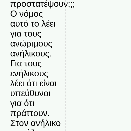
προστατέψουν;;;
Ο νόμος
αυτό το λέει
για τους
ανώριμους
ανήλικους.
Για τους
ενήλικους
λέει ότι είναι
υπεύθυνοι
για ότι
πράττουν.
Στον ανήλικο