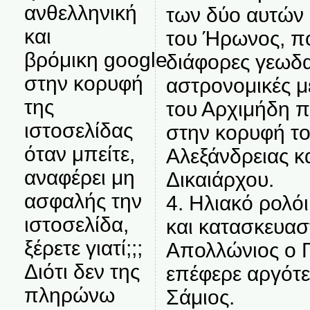
ανθελληνική
των δύο αυτών
και
του Ήρωνος, πο
βρόμικη google
διάφορες γεωδαι
στην κορυφή
αστρονομικές μ
της
του Αρχιμήδη π
ιστοσελίδας
στην κορυφή το
όταν μπείτε,
Αλεξάνδρειας κα
αναφέρει μη
Δικαιάρχου.
ασφαλής την
4. Ηλιακό ρολό
ιστοσελίδα,
και κατασκευασ
ξέρετε γιατί;;;
Απολλώνιος ο Π
Διότι δεν της
επέφερε αργότε
πληρώνω
Σάμιος.