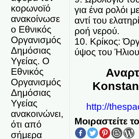
κορωνοϊό
για ένα ρολόι 
ανακοίνωσε
αντί του ελατη
ο Εθνικός
ροή νερού.
Οργανισμός
10. Κρίκος: Όρ
Δημόσιας
ύψος του Ήλιου
Υγείας. Ο
Αναρτ
Εθνικός
Οργανισμός
Konstan
Δημόσιας
Υγείας
http://thesp
ανακοινώνει,
Μοιραστείτε το
ότι από
σήμερα