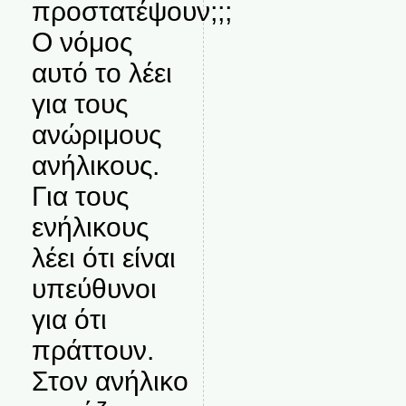
προστατέψουν;;;
Ο νόμος
αυτό το λέει
για τους
ανώριμους
ανήλικους.
Για τους
ενήλικους
λέει ότι είναι
υπεύθυνοι
για ότι
πράττουν.
Στον ανήλικο