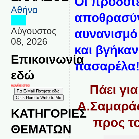
Οι προδότ
Αθήνα
αποθρασύν
Αύγουστος
αυνανισμό
08, 2026
και βγήκαν
Επικοινωνία
πασαρέλα!
εδώ
Πάει γι
κοινωνία στο
Α.Σαμαράς
ΚΑΤΗΓΟΡΙΕΣ
προς τ
ΘΕΜΑΤΩΝ