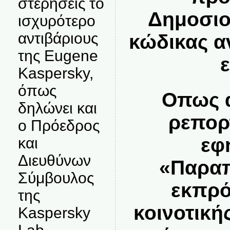
στερήσεις το
Δημοσιο
ισχυρότερο
αντιβάριους
κώδικας α
της Eugene
Kaspersky,
όπως
Οπως α
δηλώνει και
ρεπορ
ο Πρόεδρος
εφ
και
Διευθύνων
«Παραπ
Σύμβουλος
εκπρό
της
κοινοτική
Kaspersky