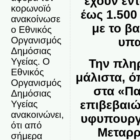
έχουν εν
κορωνοϊό
έως 1.500
ανακοίνωσε
με το β
ο Εθνικός
Οργανισμός
υπα
Δημόσιας
Υγείας. Ο
Την πλη
Εθνικός
μάλιστα, 
Οργανισμός
στα «Πα
Δημόσιας
επιβεβαιώ
Υγείας
ανακοινώνει,
υφυπουργό
ότι από
Μεταρρ
σήμερα