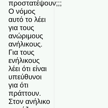
προστατέψουν;;;
Ο νόμος
αυτό το λέει
για τους
ανώριμους
ανήλικους.
Για τους
ενήλικους
λέει ότι είναι
υπεύθυνοι
για ότι
πράττουν.
Στον ανήλικο