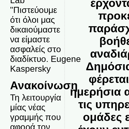
Lab
έρχοντ
"Πιστεύουμε
προκε
ότι όλοι μας
παράσχ
δικαιούμαστε
να είμαστε
βοήθε
ασφαλείς στο
αναδιά
διαδίκτυο. Eugene
Δημόσια
Kaspersky
φέρετα
Ανακοίνωση
ημερήσια 
Τη λειτουργία
τις υπηρε
μίας νέας
ομάδες 
γραμμής που
αφορά τον