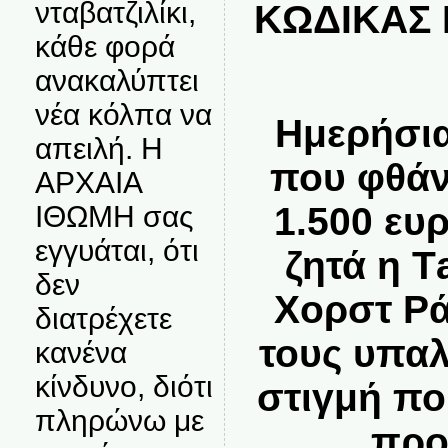
νταβατζιλίκι,
ΚΩΔΙΚΑΣ 
κάθε φορά
ανακαλύπτει
νέα κόλπα να
Ημερήσι
απειλή. Η
που φθάνε
ΑΡΧΑΙΑ
1.500 ευ
ΙΘΩΜΗ σας
εγγυάται, ότι
ζητά η Τ
δεν
Χορστ Ρά
διατρέχετε
τους υπαλ
κανένα
κίνδυνο, διότι
στιγμή πο
πληρώνω με
προ