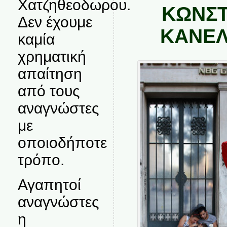
Χατζηθεοδωρου.
ΚΩΝΣΤ
Δεν έχουμε
ΚΑΝΕ
καμία
χρηματική
απαίτηση
από τους
αναγνώστες
με
οποιοδήποτε
τρόπο.
Αγαπητοί
αναγνώστες
η