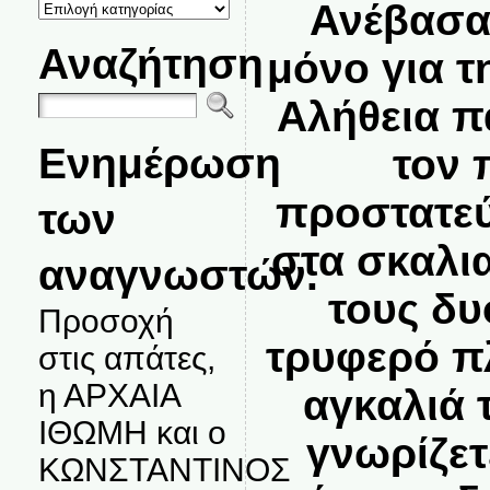
ΚΑΤΗΓΟΡΙΕΣ
Ανέβασα
ΘΕΜΑΤΩΝ
Αναζήτηση
μόνο για 
Αλήθεια π
Ενημέρωση
τον 
προστατεύ
των
στα σκαλια
αναγνωστών.
τους δυ
Προσοχή
τρυφερό π
στις απάτες,
η ΑΡΧΑΙΑ
αγκαλιά 
ΙΘΩΜΗ και ο
γνωρίζετ
ΚΩΝΣΤΑΝΤΙΝΟΣ