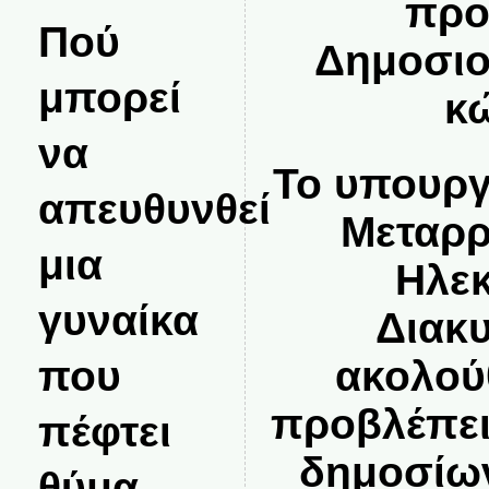
προ
Πού
Δημοσιο
μπορεί
κ
να
Το υπουργ
απευθυνθεί
Μεταρρ
μια
Ηλεκ
γυναίκα
Διακ
που
ακολού
προβλέπει
πέφτει
δημοσίω
θύμα