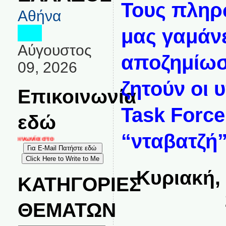
Toυς πληρ
Αθήνα
μας γαμάν
Αύγουστος
αποζημίωσ
09, 2026
ζητούν οι 
Επικοινωνία
Task Force
εδώ
“νταβατζή
ικοινωνία στο
Κυριακή,
ΚΑΤΗΓΟΡΙΕΣ
ΘΕΜΑΤΩΝ