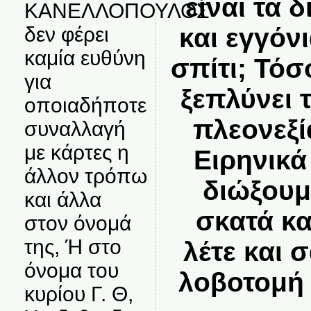
είναι τα 
ΚΑΝΕΛΛΟΠΟΥΛΟΣ
και εγγόνι
δεν φέρει
καμία ευθύνη
σπίτι; Τόσ
για
ξεπλύνει 
οποιαδήποτε
πλεονεξία
συναλλαγή
με κάρτες η
Ειρηνικά
άλλον τρόπω
διώξουμ
και άλλα
σκατά κα
στον όνομά
της, Ή στο
λέτε και 
όνομα του
λοβοτομή
κυρίου Γ. Θ,