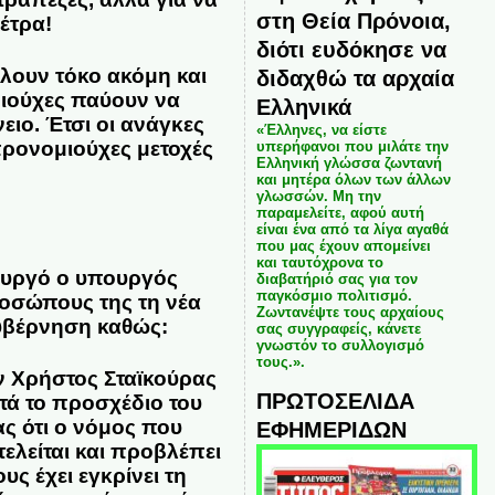
στη Θεία Πρόνοια,
έτρα!
διότι ευδόκησε να
άλουν τόκο ακόμη και
διδαχθώ τα αρχαία
μιούχες παύουν να
Ελληνικά
ειο. Έτσι οι ανάγκες
«Έλληνες, να είστε
προνομιούχες μετοχές
υπερήφανοι που μιλάτε την
Ελληνική γλώσσα ζωντανή
και μητέρα όλων των άλλων
γλωσσών. Μη την
παραμελείτε, αφού αυτή
είναι ένα από τα λίγα αγαθά
που μας έχουν απομείνει
και ταυτόχρονα το
ουργό ο υπουργός
διαβατήριό σας για τον
παγκόσμιο πολιτισμό.
ροσώπους της τη νέα
Ζωντανέψτε τους αρχαίους
κυβέρνηση καθώς:
σας συγγραφείς, κάνετε
γνωστόν το συλλογισμό
τους.».
 Χρήστος Σταϊκούρας
ΠΡΩΤΟΣΕΛΙΔΑ
τά το προσχέδιο του
ς ότι ο νόμος που
ΕΦΗΜΕΡΙΔΩΝ
ελείται και προβλέπει
ς έχει εγκρίνει τη