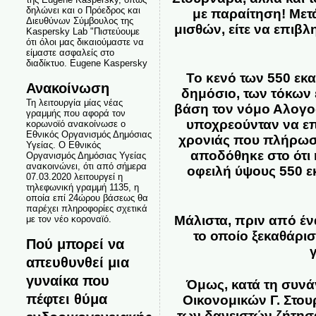
δηλώνει και ο Πρόεδρος και
με παραίτηση!
Μετά
Διευθύνων Σύμβουλος της
μισθών, είτε να επιβ
Kaspersky Lab "Πιστεύουμε
ότι όλοι μας δικαιούμαστε να
είμαστε ασφαλείς στο
διαδίκτυο. Eugene Kaspersky
Το κενό των 550 εκ
Ανακοίνωση
δημόσιο, των τόκων 
Τη λειτουργία μίας νέας
βάση τον νόμο Αλογοσ
γραμμής που αφορά τον
υποχρεούνταν να επ
κορωνοϊό ανακοίνωσε ο
Εθνικός Οργανισμός Δημόσιας
χρονιάς που πλήρωσα
Υγείας. Ο Εθνικός
αποδόθηκε στο ότι
Οργανισμός Δημόσιας Υγείας
ανακοινώνει, ότι από σήμερα
οφειλή ύψους 550 ε
07.03.2020 λειτουργεί η
τηλεφωνική γραμμή 1135, η
οποία επί 24ώρου βάσεως θα
παρέχει πληροφορίες σχετικά
Μάλιστα, πριν από έν
με τον νέο κοροναϊό.
το οποίο ξεκαθάρι
Πού μπορεί να
απευθυνθεί μια
γυναίκα που
Όμως, κατά τη συνά
πέφτει θύμα
Οικονομικών Γ. Στο
των δανειστών ζήτησα