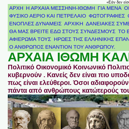
«Εάν δεν είσ
ΑΡΧΗ
Η ΑΡΧΑΙΑ ΜΕΣΣΗΝΗ-ΙΘΩΜΗ
ΓΙΑ ΜΕΝΑ
Ο
ΦΥΣΙΚΟ ΑΕΡΙΟ ΚΑΙ ΠΕΤΡΕΛΑΙΟ
ΦΩΤΟΓΡΑΦΙΕΣ
ΕΝΟΠΛΕΣ ΔΥΝΑΜΕΙΣ
ΑΡΧΙΚΉ
ΔΑΝΕΙΑΚΕΣ ΣΥΜ
ΘΑ ΜΑΣ ΒΡΕΙΤΕ ΕΔΩ ΣΤΟΥΣ ΣΥΝΔΕΣΜΟΥΣ
ΤΟ 
ΑΦΙΈΡΩΜΑ ΤΟΥΣ ΉΡΩΕΣ ΤΗΣ ΕΛΛΗΝΙΚΉΣ ΕΠΑΝ
Ο ΑΝΘΡΩΠΟΣ ΕΝΑΝΤΙΟΝ ΤΟΥ ΑΝΘΡΩΠΟΥ.
ΑΡΧΑΙΑ ΙΘΩΜΗ ΚΑΛ
Πολιτικό Οικονομικό Κοινωνικό Πολιτι
κυβερνούν . Κανείς δεν είναι πιο υπ
πως είναι ελεύθεροι. Όσοι αδιαφορούν 
πάντα από ανθρώπους κατώτερούς του