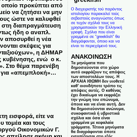
ο οποίο προκύπτει από
Ο διαχειριστής τού παρόντος
είο να ζητήσει να μην
ιστολογίου παρακαλεί τούς
ους ώστε να καλυφθεί
σεβαστούς αναγνώστες όπως
σε τυχόν σχόλιά τους να
ή στη διαπραγμάτευση
χρησιμοποιούν την Ελληνική
τως ήδη ο αναπλ.
γραφή. Σχόλια που είναι
γραμμένα σε "greeklish" θα
εν αποσυρθεί η νέα
διαγράφονται, όποιο και να
ίνονται σκέψεις για
είναι το περιεχόμενό τους.
νταξιούχων»,
η ΔΗΜΑΡ
ΑΝΑΚΟΙΝΩΣΗ
ς κυβένησης, ενώ ο κ.
Τα μηνύματα που
». Στο θέμα παρενέβη
δημοσιεύονται στο χώρο
ση για «απεμπλοκή»…
αυτό εκφράζουν τις απόψεις
των αποστολέων τους. Η
ΑΡΧΑΙΑ ΙΘΩΜΗ δεν υιοθετεί
καθ’ οιονδήποτε τρόπο τις
απόψεις αυτές. Ο καθένας
έχει δικαίωμα να εκφράζει
την γνώμη του επώνυμα,
όποια και να είναι αυτή. Δεν
θα δημοσιεύονται ανώνυμα,
συκοφαντικά ή υβριστικά
κτη εισφορά, είτε να
σχόλια και όσα είναι
 τομέα και τους
γραμμένα με κεφαλαία
γράμματα. Τέτοια μηνύματα
υργού Οικονομικών Γ.
θα διαγράφονται όποτε
ος απείλησε ακόμη και
εντοπίζονται στο εξής.