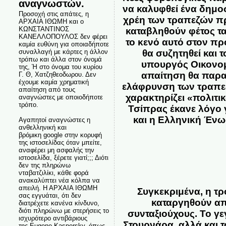
αναγνωστών.
να καλυφθεί ένα δημο
Προσοχή στις απάτες, η
χρέη των τραπεζών πρ
ΑΡΧΑΙΑ ΙΘΩΜΗ και ο
ΚΩΝΣΤΑΝΤΙΝΟΣ
καταβληθούν φέτος τ
ΚΑΝΕΛΛΟΠΟΥΛΟΣ δεν φέρει
το κενό αυτό στον π
καμία ευθύνη για οποιαδήποτε
συναλλαγή με κάρτες η άλλον
θα συζητηθεί και 
τρόπω και άλλα στον όνομά
υπουργός Οικονο
της, Ή στο όνομα του κυρίου
απαίτηση
θα παρα
Γ. Θ, Χατζηθεοδωρου. Δεν
έχουμε καμία χρηματική
ελάφρυνση των τραπε
απαίτηση από τους
χαρακτηρίζει «πολιτι
αναγνώστες με οποιοδήποτε
τρόπο.
Τσίπρας έκανε λόγο 
και η
Ελληνική Ένω
Αγαπητοί αναγνώστες η
ανθελληνική και
βρόμικη google στην κορυφή
της ιστοσελίδας όταν μπείτε,
αναφέρει μη ασφαλής την
ιστοσελίδα, ξέρετε γιατί;;; Διότι
δεν της πληρώνω
νταβατζιλίκι, κάθε φορά
ανακαλύπτει νέα κόλπα να
απειλή. Η ΑΡΧΑΙΑ ΙΘΩΜΗ
Συγκεκριμένα, η τρό
σας εγγυάται, ότι δεν
καταργηθούν απ
διατρέχετε κανένα κίνδυνο,
διότι πληρώνω με στερήσεις το
συνταξιούχους. Το γ
ισχυρότερο αντιβάριους
Στουρνάρα, αλλά και 
της Eugene Kaspersky, όπως