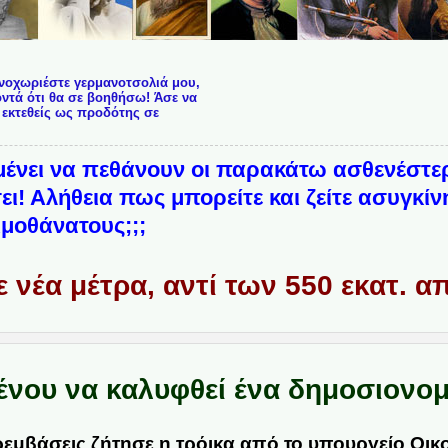
νοχωριέστε γερμανοτσολιά μου,
ντά ότι θα σε βοηθήσω! Άσε να
 εκτεθείς ως προδότης σε
ιμένει να πεθάνουν οι παρακάτω ασθενέστ
ει! Αλήθεια πως μπορείτε και ζείτε ασυγκίνη
οιμοθάνατους;;;
 νέα μέτρα, αντί των 550 εκατ. α
ένου να καλυφθεί ένα δημοσιονομ
ρεμβάσεις
ζήτησε η τρόικα από το υπουργείο Οι