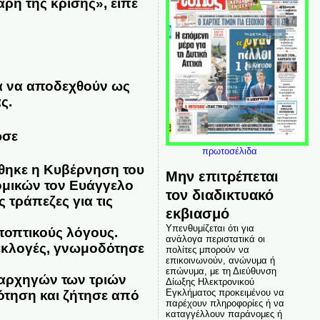
βάρη της κρίσης»,
είπε
α να αποδεχθούν ως
ς.
ωσε
πρωτοσέλιδα
θηκε η Κυβέρνηση του
Μην επιτρέπεται
ομικών τον Ευάγγελο
τον διαδικτυακό
 τράπεζες για τις
εκβιασμό
Υπενθυμίζεται ότι για
ποπτικούς λόγους.
ανάλογα περιστατικά οι
 εκλογές, γνωμοδότησε
πολίτες μπορούν να
επικοινωνούν, ανώνυμα ή
επώνυμα, με τη Διεύθυνση
αρχηγών των τριών
Δίωξης Ηλεκτρονικού
Εγκλήματος προκειμένου να
τηση και ζήτησε από
παρέχουν πληροφορίες ή να
καταγγέλλουν παράνομες ή