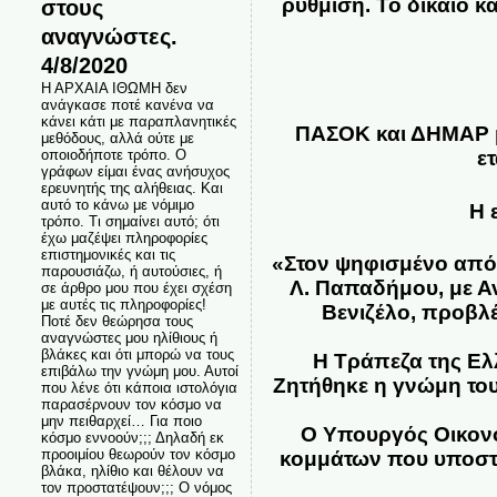
ρύθμιση.
Το δίκαιο κ
στους
αναγνώστες.
4/8/2020
Η ΑΡΧΑΙΑ ΙΘΩΜΗ δεν
ανάγκασε ποτέ κανένα να
κάνει κάτι με παραπλανητικές
ΠΑΣΟΚ και ΔΗΜΑΡ μ
μεθόδους, αλλά ούτε με
οποιοδήποτε τρόπο. Ο
ε
γράφων είμαι ένας ανήσυχος
ερευνητής της αλήθειας. Και
αυτό το κάνω με νόμιμο
Η 
τρόπο. Τι σημαίνει αυτό; ότι
έχω μαζέψει πληροφορίες
επιστημονικές και τις
«Στον ψηφισμένο από
παρουσιάζω, ή αυτούσιες, ή
Λ. Παπαδήμου, με Α
σε άρθρο μου που έχει σχέση
με αυτές τις πληροφορίες!
Βενιζέλο, προβλέ
Ποτέ δεν θεώρησα τους
αναγνώστες μου ηλίθιους ή
βλάκες και ότι μπορώ να τους
Η Τράπεζα της Ελ
επιβάλω την γνώμη μου. Αυτοί
Ζητήθηκε η γνώμη του
που λένε ότι κάποια ιστολόγια
παρασέρνουν τον κόσμο να
μην πειθαρχεί… Για ποιο
Ο Υπουργός Οικονο
κόσμο εννοούν;;; Δηλαδή εκ
προοιμίου θεωρούν τον κόσμο
κομμάτων που υποστ
βλάκα, ηλίθιο και θέλουν να
τον προστατέψουν;;; Ο νόμος