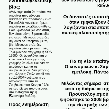
ενδοοικογενειακής
καλυ
βίας;
«Μένουμε σπίτι θα πρέπει να
σημαίνει πως μένουμε
Οι δανειστές υποστή
ασφαλείς και προστατευμένες.
όταν εμφανίζουν 
Για πολλές γυναίκες, όμως,
σημαίνει το ακριβώς αντίθετο.
λογίζονται στα εποπ
Εάν υφίστασαι βία στο σπίτι,
ανακεφαλαιοποίησης 
δεν είσαι μόνη. Είμαστε εδώ
για σένα. Μένουμε σπίτι δεν
σημαίνει ότι υπομένουμε τη
βία. Μένουμε σπίτι δεν
σημαίνει μένουμε σιωπηλές.
Τηλεφώνησε στη γραμμή SOS
15900. Οι ψυχολόγοι και οι
κοινωνικοί λειτουργοί της
Για τη νέα απαί
γραμμής θα είναι εκεί για σε
Οικονομικών κ. Σαμ
ακούσουν και να σε
συμβουλέψουν. Δεν μπορείς
εμπλοκή. Πάντως,
να μιλήσεις; Στείλε email στο
sos15900@isotita.gr ή σε
οποιοδήποτε από τα
Μιλώντας σήμερα στ
Συμβουλευτικά Κέντρα ” λέει
κατά τη διάρκεια τ
σε ένα βίντεο που ανέβασε
στο Instagram της η
Προϋπολογισμού ε
Ελεονώρα Μελέτη.
ψηφίστηκε το 2008 βρ
Προς ενημέρωση
την είσπραξη των 