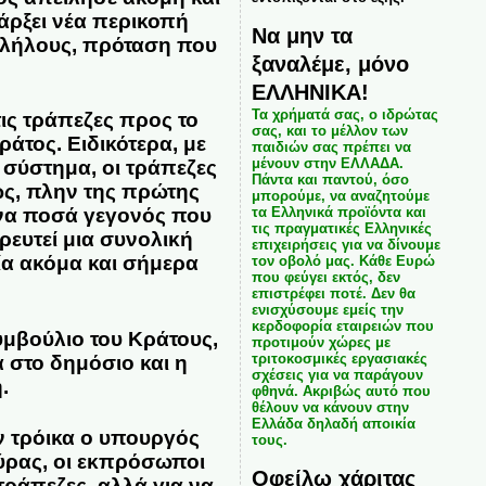
πάρξει νέα περικοπή
Να μην τα
αλλήλους, πρόταση που
ξαναλέμε, μόνο
ΕΛΛΗΝΙΚΑ!
Τα χρήματά σας, ο ιδρώτας
ις τράπεζες προς το
σας, και το μέλλον των
άτος. Ειδικότερα, με
παιδιών σας πρέπει να
μένουν στην ΕΛΛΑΔΑ.
 σύστημα, οι τράπεζες
Πάντα και παντού, όσο
ως, πλην της πρώτης
μπορούμε, να αναζητούμε
τα Ελληνικά προϊόντα και
ενα ποσά γεγονός που
τις πραγματικές Ελληνικές
ευτεί μια συνολική
επιχειρήσεις για να δίνουμε
ία ακόμα και σήμερα
τον οβολό μας. Κάθε Ευρώ
που φεύγει εκτός, δεν
επιστρέφει ποτέ. Δεν θα
ενισχύσουμε εμείς την
κερδοφορία εταιρειών που
υμβούλιο του Κράτους,
προτιμούν χώρες με
τριτοκοσμικές εργασιακές
 στο δημόσιο και η
σχέσεις για να παράγουν
.
φθηνά. Ακριβώς αυτό που
θέλουν να κάνουν στην
Ελλάδα δηλαδή αποικία
ν τρόικα ο υπουργός
τους.
ύρας, οι εκπρόσωποι
Οφείλω χάριτας
τράπεζες, αλλά για να