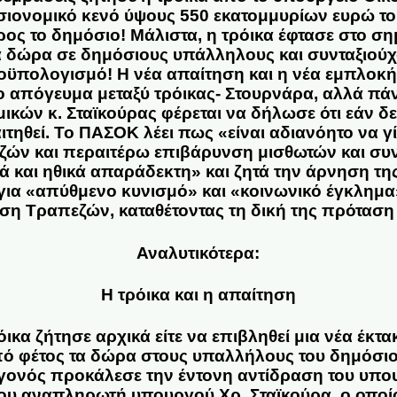
σιονομικό κενό ύψους 550 εκατομμυρίων ευρώ τ
ος το δημόσιο! Μάλιστα, η τρόικα έφτασε στο σημ
α δώρα σε δημόσιους υπάλληλους και συνταξιούχ
ροϋπολογισμό!
Η νέα απαίτηση και η νέα εμπλοκ
το απόγευμα μεταξύ τρόικας- Στουρνάρα,
αλλά πάν
μικών κ
. Σταϊκούρας
φέρεται να δήλωσε ότι εάν δ
ιτηθεί. Το ΠΑΣΟΚ
λέει πως «είναι αδιανόητο να γ
ζών και περαιτέρω επιβάρυνση μισθωτών και συ
κά και ηθικά απαράδεκτη» και ζητά την άρνηση τη
για «απύθμενο κυνισμό»
και «κοινωνικό έγκλημα
ση Τραπεζών
, καταθέτοντας τη δική της πρότα
Αναλυτικότερα:
Η τρόικα και η απαίτηση
ικα ζήτησε αρχικά είτε να επιβληθεί μια νέα έκτα
ό φέτος τα δώρα στους υπαλλήλους του δημόσιου
εγονός προκάλεσε την έντονη αντίδραση του υπο
του αναπληρωτή υπουργού Χρ. Σταϊκούρα, ο οποί