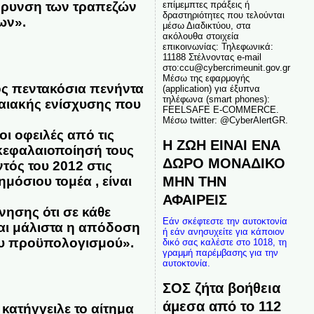
άφρυνση των τραπεζών
επίμεμπτες πράξεις ή
δραστηριότητες που τελούνται
ων».
μέσω Διαδικτύου, στα
ακόλουθα στοιχεία
επικοινωνίας: Τηλεφωνικά:
11188 Στέλνοντας e-mail
στο:ccu@cybercrimeunit.gov.gr
Μέσω της εφαρμογής
ος πεντακόσια πενήντα
(application) για έξυπνα
τηλέφωνα (smart phones):
λαιακής ενίσχυσης που
FEELSAFE E-COMMERCE.
Μέσω twitter: @CyberAlertGR.
ι οφειλές από τις
Η ΖΩΗ ΕΙΝΑΙ ΕΝΑ
κεφαλαιοποίησή τους
ΔΩΡΟ ΜΟΝΑΔΙΚΟ
τός του 2012 στις
ΜΗΝ ΤΗΝ
ημόσιου τομέα ,
είναι
ΑΦΑΙΡΕΙΣ
ρνησης
ότι σε κάθε
Εάν σκέφτεστε την αυτοκτονία
και μάλιστα η απόδοση
ή εάν ανησυχείτε για κάποιον
του προϋπολογισμού».
δικό σας καλέστε στο 1018, τη
γραμμή παρέμβασης για την
αυτοκτονία.
ΣΟΣ ζήτα βοήθεια
άμεσα από το 112
κατήγγειλε το αίτημα