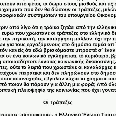
κοπούν από φέτος τα δώρα στους μισθούς και τις σ
α χρήματα που δεν θα δώσουν οι Τράπεζες, μιλώ
οφοριακών συστημάτων του υπουργείου Οικονομ
ν από λίγο ότι η τρόικα ζητάει από την ελληνι
κ. ευρώ που χρωστάνε οι τράπεζες στο ελληνικό δ
ε την περικοπή, την κατάργηση μάλλον, όχι την
ν για τους εργαζόμενους στο δημόσιο τομέα απ΄ 
πόν κανείς ότι εδώ βρισκόμαστε μπροστά σ΄ ένα
τά σε ένα
κοινωνικό έγκλημα και, το κυριότερο,
 οποιασδήποτε έννοιας κοινωνικής δικαιοσύνης
τες, ούτε τα λεφτά που χρωστάνε οι καναλάρχες κα
κατέχουν πειρατικά και δεν πληρώνουν στο δημόσι
όσοι αετονύχηδες έβγαλαν νύχτα τα χρήματά του
πό ποιον θα πάρουν για άλλη μια φορά; Από όλο
ιπτική πλειοψηφία της κοινωνίας που έχει γονατί
Οι Τράπεζες
ρχουσες πληροφορίες, η
Ελληνική Ένωση Τραπ