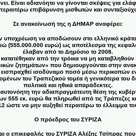
νει.
Είναι αδιανόητο να γίνονται σκέψεις για ελ
 περαιτέρω επιβάρυνση μισθωτών και συνταξιούχ
Σε
ανακοίνωσή της η ΔΗΜΑΡ
αναφέρει:
ην υποχρέωση να αποδώσουν στο ελληνικό κράτ
ρώ (555.000.000 ευρώ) ως αποτέλεσμα της κεφα
έλαβαν από το Δημόσιο το 2008.
 κατατέθηκαν από την τρόικα να μη καταβληθούν ο
ικών ζητημάτων» που δημιουργούνται στην ανα
α εισπραχθεί ισοδύναμο ποσό μέσω περικοπών εν
μένων του Τραπεζικού τομέα ή γενικότερα του δ
πολιτικά και ηθικά απαράδεκτες.
αυτονόητη την αδιαπραγμάτευτη θέση της κυβέ
ν 555 εκ. ευρώ θα πληρωθεί από τις Τράπεζες 
2012 ώστε να μην αυξηθεί περαιτέρω το έλλειμμα 
Ο πρόεδρος του ΣΥΡΙΖΑ
αι ο επικεφαλής του ΣΥΡΙΖΑ Αλέξης Τσίπρας που 