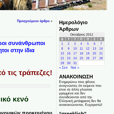
Προηγούμενο άρθρο
»
Ημερολόγιο
Άρθρων
Οκτώβριος 2012
Δ
Τ
Τ
Π
Π
Σ
Κ
εροι συνάνθρωποι
1
2
3
4
5
6
7
τοι στην ίδια
8
9
10
11
12
13
14
15
16
17
18
19
20
21
22
23
24
25
26
27
28
29
30
31
« Σεπ
Νοέ »
πό τις τράπεζες!
ΑΝΑΚΟΙΝΩΣΗ
Ενημερώνω τους φίλους
αναγνώστες ότι κείμενα που
είναι σε άλλη γλώσσα
γραμμένα και δεν
ικό κενό
συνοδεύονται από την
Ελληνική μετάφραση δεν θα
ανακοινώνονται, Ευχαριστώ!
κονομικών προκειμένου
“greeklish”