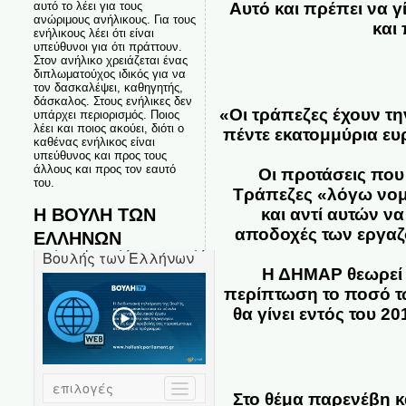
Αυτό και πρέπει να γί
αυτό το λέει για τους
ανώριμους ανήλικους. Για τους
και
ενήλικους λέει ότι είναι
υπεύθυνοι για ότι πράττουν.
Στον ανήλικο χρειάζεται ένας
διπλωματούχος ιδικός για να
τον δασκαλέψει, καθηγητής,
δάσκαλος. Στους ενήλικες δεν
«Οι τράπεζες έχουν τ
υπάρχει περιορισμός. Ποιος
λέει και ποιος ακούει, διότι ο
πέντε εκατομμύρια ευ
καθένας ενήλικος είναι
υπεύθυνος και προς τους
άλλους και προς τον εαυτό
Οι προτάσεις που
του.
Τράπεζες «λόγω νομ
Η ΒΟΥΛΗ ΤΩΝ
και αντί αυτών ν
αποδοχές των εργαζο
ΕΛΛΗΝΩΝ
Η ΔΗΜΑΡ θεωρεί 
περίπτωση το ποσό τω
θα γίνει εντός του 
Στο θέμα παρενέβη κ