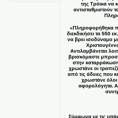
της Τρόικα να 
αντισταθμιστούν τ
Πληρ
«Πληροφορήθηκα πρι
διεκδικήσει τα 550 ε
να βρει ισοδύναμο μ
Χριστουγέννω
Αντιλαμβάνεται λοι
βρισκόμαστε μπροσ
στην καταρράκωση
χρωστάνε οι τραπεζί
από τις άδειες που 
χρωστάνε όλοι 
αφορολόγητα. Α
συντρ
Σύμφωνα με τις υπά