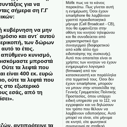
Μάθε πως να το κάνεις
υντάξεις για να
παρακάτω. Πως γίνεται αυτή
ντας σήμερα ση Γ.Γ
η ενημέρωση; Όσοι έχουν
smartphone θα λαμβάνουν
ικών:
γραπτό προειδοποιητικό
μήνυμα (Cell Broadcast - CB),
που θα εμφανίζεται στην
κή κυβέρνηση να μην
οθόνη του κινητού τηλεφώνου
ημόσιο και αντ΄ αυτού
και θα συνοδεύεται από
χαρακτηριστικό ήχο
 περικοπή, των δώρων
συναγερμού (διαφορετικού
αυτό το έτος.
από κάθε άλλο ήχο
ειδοποίησης της συσκευής).
ν απύθμενο κυνισμό,
Αυτό που απαιτείται είναι οι
 βρισκόμαστε μπροστά
χρήστες των κινητών να έχουν
ενημερωμένο λογισμικό
.
Ούτε τα λεφτά που
(firmware) από τον
ι είναι 400 εκ. ευρώ
κατασκευαστή και παράλληλα
ο, ούτε τα λεφτά που
στα τερματικά τους. Όσοι δεν
έχουν smartphone, μπορούν
ς στο εξωτερικό
να μπουν στην ιστοσελίδα της
υς εσάς, από τη
Γενικής Γραμματείας Πολιτικής
Προστασίας, όπου υπάρχει
σει».
ειδική υπηρεσία για το 112, να
εγγραφούν και να δηλώσουν
τον τρόπο που θέλουν να
λαμβάνουν ειδοποιήσεις. Αυτό
μπορεί να είναι, είτε μήνυμα
σε κινητό, είτε φωνητικοί
εζών
, αντιπρότεινε τα
συναγερμοί σε σταθερό