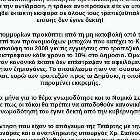
 την αντίδραση, η τρόικα αντιπρότεινε είτε να υ
ληθεί έκτακτη εισφορά σε όλους τους τραπεζοϋπ
επίσης δεν έγινε δεκτή!
ατομμυρίων προκύπτει από τη μη καταβολή από τ
επί των προνομιούχων μετοχών που κατέχει το Κρ
κούφη του 2008 για τις εγγυήσεις στο τραπεζικό
ιστρέφουν κάθε χρόνο το 10% στο Δημόσιο. Όμ
ν κανονικά έκτοτε δεν επέστρεψαν τα οφειλόμ
 ήταν ζημιογόνες. Το αποτέλεσμα ήταν να συσσωρ
κατ. ευρώ των τραπεζών προς το Δημόσιο, η οπο
παραμένει εκκρεμής.
α μήνα για το θέμα γνωμοδότησε και το Νομικό Σ
σε πως οι τόκοι θα πρέπει να αποδοθούν κανονικά
γνωμοδότησή του έγινε δεκτή από την κυβέρνηση
ντηση που είχαν το απόγευμα της Τετάρτης με τη
υρνάρας και ο αναπληρωτής υπουργός Χρ. Σταϊκο
ν να μην καταβληθούν τα χρήματα αυτά από τις 