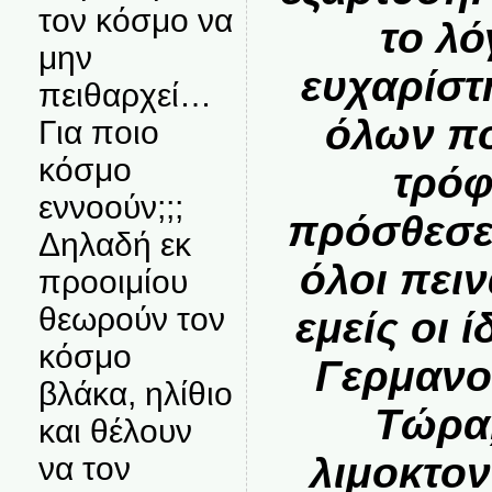
τον κόσμο να
το λό
μην
ευχαρίστ
πειθαρχεί…
όλων πο
Για ποιο
κόσμο
τρόφ
εννοούν;;;
πρόσθεσε
Δηλαδή εκ
όλοι πει
προοιμίου
θεωρούν τον
εμείς οι ί
κόσμο
Γερμανο
βλάκα, ηλίθιο
Τώρα,
και θέλουν
λιμοκτον
να τον