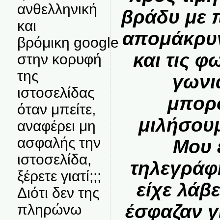
ανθελληνική
βράδυ με 
και
απομάκρυν
βρόμικη google
και τις φ
στην κορυφή
της
γωνι
ιστοσελίδας
μπορ
όταν μπείτε,
μιλήσουμ
αναφέρει μη
ασφαλής την
Μου 
ιστοσελίδα,
τηλεγράφ
ξέρετε γιατί;;;
είχε λάβε
Διότι δεν της
έσφαζαν γ
πληρώνω