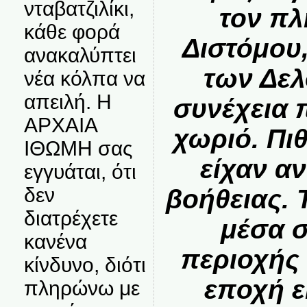
νταβατζιλίκι,
τον πλ
κάθε φορά
Διστόμου
ανακαλύπτει
των Δελ
νέα κόλπα να
απειλή. Η
συνέχεια 
ΑΡΧΑΙΑ
χωριό
. Πι
ΙΘΩΜΗ σας
είχαν α
εγγυάται, ότι
δεν
βοήθειας. 
διατρέχετε
μέσα σ
κανένα
περιοχής 
κίνδυνο, διότι
εποχή ε
πληρώνω με