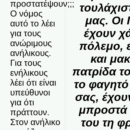
προστατέψουν;;;
τουλάχισ
Ο νόμος
μας. Οι
αυτό το λέει
έχουν χ
για τους
ανώριμους
πόλεμο, 
ανήλικους.
και μα
Για τους
πατρίδα τ
ενήλικους
λέει ότι είναι
το φαγητό
υπεύθυνοι
σας, έχου
για ότι
μπροστά 
πράττουν.
του τη φ
Στον ανήλικο