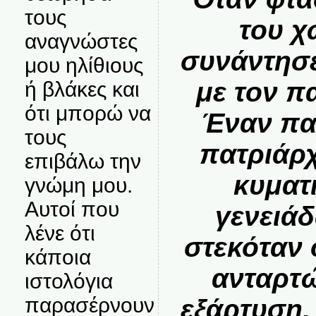
τους
του χ
αναγνώστες
συνάντησε
μου ηλίθιους
με τον π
ή βλάκες και
ότι μπορώ να
Έναν πα
τους
πατριάρχ
επιβάλω την
κυματ
γνώμη μου.
Αυτοί που
γενειάδ
λένε ότι
στεκόταν
κάποια
ανταρτώ
ιστολόγια
παρασέρνουν
εξάρτυση.