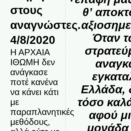
στους
θ’ αποκτ
αναγνώστες.
αξιοσημε
Όταν τ
4/8/2020
στρατεύ
Η ΑΡΧΑΙΑ
αναγκ
ΙΘΩΜΗ δεν
ανάγκασε
εγκατα
ποτέ κανένα
Ελλάδα, 
να κάνει κάτι
τόσο καλ
με
παραπλανητικές
αφού μ
μεθόδους,
μονάδα 