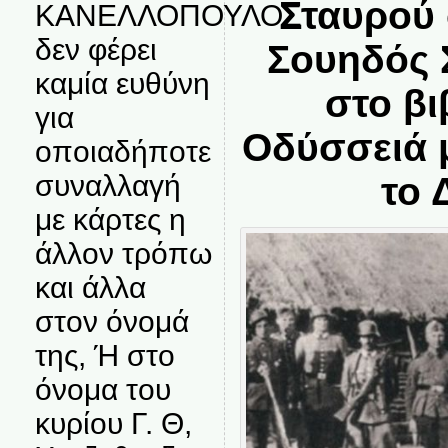
Σταυρού 
ΚΑΝΕΛΛΟΠΟΥΛΟΣ
δεν φέρει
Σουηδός 
καμία ευθύνη
στο βι
για
Οδύσσειά 
οποιαδήποτε
συναλλαγή
το 
με κάρτες η
άλλον τρόπω
και άλλα
στον όνομά
της, Ή στο
όνομα του
κυρίου Γ. Θ,