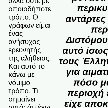
αλλά ούτε με
περικυ
οποιοδήποτε
τρόπο. Ο
αντάρτες
γράφων είμαι
περ
ένας
Διστόμου
ανήσυχος
αυτό ίσως
ερευνητής
της αλήθειας.
τους Έλλη
Και αυτό το
για αιμα
κάνω με
πόσο μ
νόμιμο
τρόπο. Τι
περιοχή 
σημαίνει
είχε απο
αυτό; ότι έχω