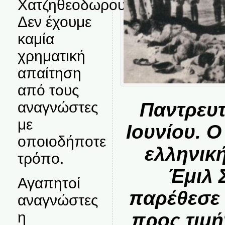
Χατζηθεοδωρου.
Δεν έχουμε
καμία
χρηματική
απαίτηση
από τους
αναγνώστες
Παντρευτ
με
Ιουνίου. 
οποιοδήποτε
ελληνικ
τρόπο.
Έμιλ 
Αγαπητοί
παρέθεσε 
αναγνώστες
η
προς τιμή