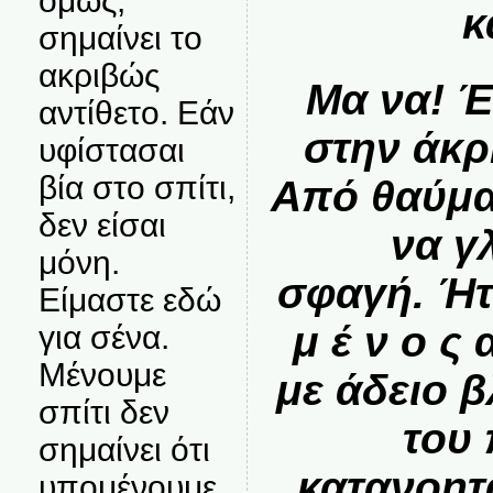
όμως,
κ
σημαίνει το
ακριβώς
Μα να! 
αντίθετο. Εάν
στην άκρ
υφίστασαι
βία στο σπίτι,
Από θαύμα
δεν είσαι
να γ
μόνη.
σφαγή.
Ήτ
Είμαστε εδώ
μ έ ν ο ς
για σένα.
Μένουμε
με άδειο β
σπίτι δεν
του
σημαίνει ότι
κατανοητ
υπομένουμε