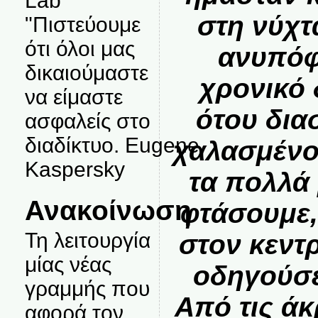
Lab
στη νύχτ
"Πιστεύουμε
ότι όλοι μας
ανυπόφ
δικαιούμαστε
χρονικό
να είμαστε
ότου δια
ασφαλείς στο
διαδίκτυο. Eugene
χαλασμένο
Kaspersky
τα πολλά
Ανακοίνωση
φτάσουμε,
Τη λειτουργία
στον κεντ
μίας νέας
οδηγούσε
γραμμής που
Από τις ά
αφορά τον