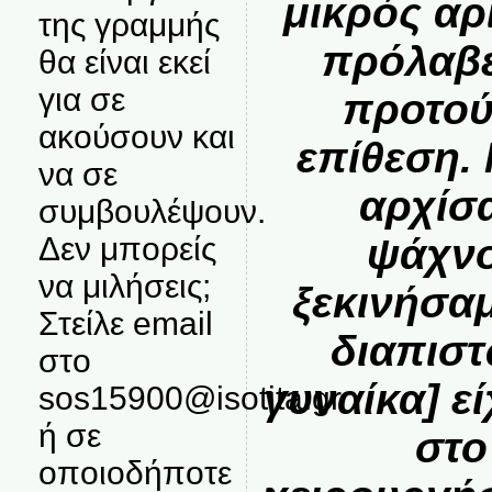
μικρός αρ
της γραμμής
πρόλαβε
θα είναι εκεί
για σε
προτού
ακούσουν και
επίθεση. 
να σε
αρχίσ
συμβουλέψουν.
Δεν μπορείς
ψάχνο
να μιλήσεις;
ξεκινήσαμ
Στείλε email
διαπιστ
στο
γυναίκα] ε
sos15900@isotita.gr
ή σε
στο
οποιοδήποτε