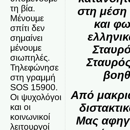
τη βία.
στη μέση
Μένουμε
και φ
σπίτι δεν
ελληνι
σημαίνει
μένουμε
Σταυρό
σιωπηλές.
Σταυρός
Τηλεφώνησε
βοηθ
στη γραμμή
SOS 15900.
Από μακρι
Οι ψυχολόγοι
διστακτικ
και οι
κοινωνικοί
Μας αφηγ
λειτουργοί