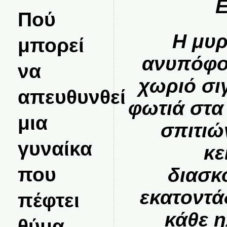
Ε
Πού
Η μυρ
μπορεί
ανυπόφ
να
χωριό σι
απευθυνθεί
φωτιά στα
μια
σπιτιώ
γυναίκα
κε
που
διασκ
εκατοντά
πέφτει
κάθε η
θύμα