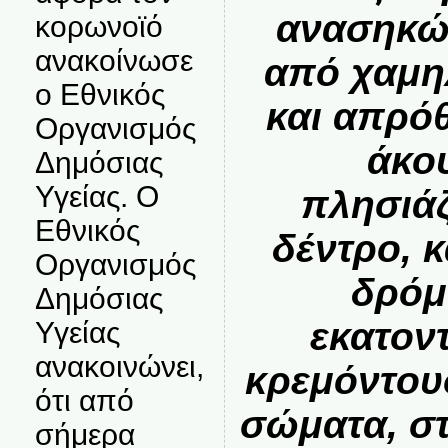
ανασηκώ
κορωνοϊό
ανακοίνωσε
από χαμη
ο Εθνικός
και απρό
Οργανισμός
άκο
Δημόσιας
Υγείας. Ο
πλησιά
Εθνικός
δέντρο, 
Οργανισμός
δρόμ
Δημόσιας
εκατον
Υγείας
ανακοινώνει,
κρεμόντου
ότι από
σώματα, σ
σήμερα