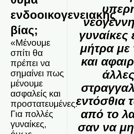
υπερή
ενδοοικογενειακής
νεογέννη
βίας;
γυναίκες 
«Μένουμε
μήτρα με
σπίτι θα
και αφαιρ
πρέπει να
άλλες
σημαίνει πως
μένουμε
στραγγαλ
ασφαλείς και
εντόσθια 
προστατευμένες.
από το λα
Για πολλές
γυναίκες,
σαν να μη