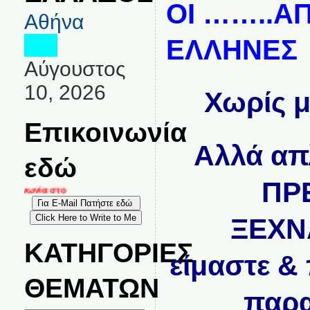
ΟΙ ……..ΑΠ
Αθήνα
ΕΛΛΗΝΕΣ
Αύγουστος
10, 2026
Χωρίς μ
Επικοινωνία
Αλλά απλ
εδώ
ΠΡ
οινωνία στο
ΞΕΧΝ
ΚΑΤΗΓΟΡΙΕΣ
είμαστε
&
ΘΕΜΑΤΩΝ
παρα