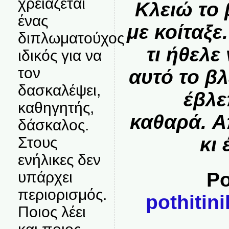
χρειάζεται
Κλειώ το 
ένας
με κοίταξ
διπλωματούχος
τι ήθελε
ιδικός για να
τον
αυτό το β
δασκαλέψει,
έβλε
καθηγητής,
καθαρά.
Α
δάσκαλος.
κι 
Στους
ενήλικες δεν
υπάρχει
Po
περιορισμός.
pothiti
Ποιος λέει