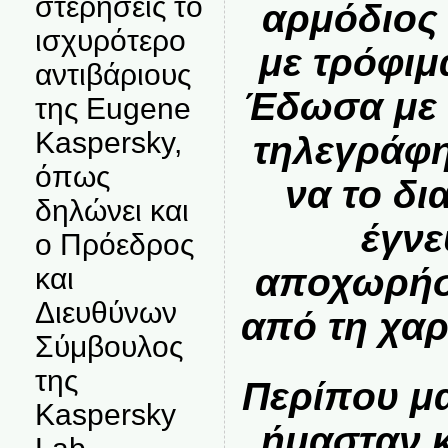
στερήσεις το
αρμόδιος
ισχυρότερο
με τρόφιμ
αντιβάριους
Έδωσα με 
της Eugene
Kaspersky,
τηλεγράφη
όπως
να το δι
δηλώνει και
έγνε
ο Πρόεδρος
αποχωρήσα
και
Διευθύνων
από τη χα
Σύμβουλος
της
Περίπου μ
Kaspersky
ήμασταν 