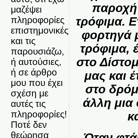
παροχή 
μαζέψει
τρόφιμα.
Ε
πληροφορίες
επιστημονικές
φορτηγά 
και τις
τρόφιμα, 
παρουσιάζω,
στο Δίστομ
ή αυτούσιες,
ή σε άρθρο
μας και 
μου που έχει
στο δρόμο
σχέση με
άλλη μια
αυτές τις
πληροφορίες!
κ
Ποτέ δεν
θεώρησα
Όταν φτά