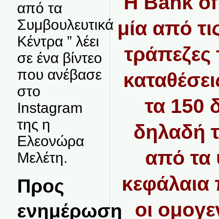
Η Bank of
από τα
Συμβουλευτικά
μία από τι
Κέντρα ” λέει
τράπεζες 
σε ένα βίντεο
που ανέβασε
καταθέσει
στο
τα 150 
Instagram
της η
δηλαδή τ
Ελεονώρα
από τα 
Μελέτη.
κεφάλαια 
Προς
οι ομογε
ενημέρωση