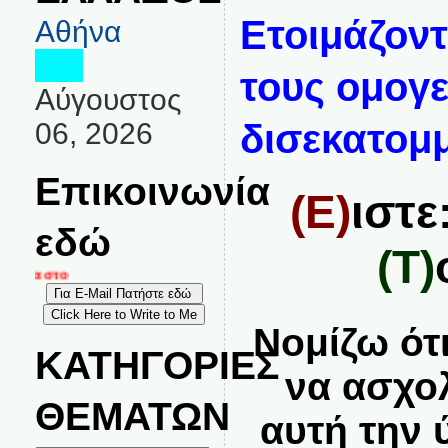
Ετοιμάζοντ
Αθήνα
τους ομογε
Αύγουστος
06, 2026
δισεκατομ
Επικοινωνία
(Ε)
ιστε
εδώ
(Τ)
νία στο
Νομίζω ότι
ΚΑΤΗΓΟΡΙΕΣ
να ασχο
ΘΕΜΑΤΩΝ
αυτή την