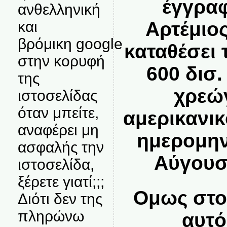
έγγραφ
ανθελληνική
Αρτέμιο
και
βρόμικη google
καταθέσει
στην κορυφή
600 δισ
της
χρεώ
ιστοσελίδας
όταν μπείτε,
αμερικανι
αναφέρει μη
ημερομην
ασφαλής την
Αύγουσ
ιστοσελίδα,
ξέρετε γιατί;;;
Ομως στο
Διότι δεν της
πληρώνω
αυτό