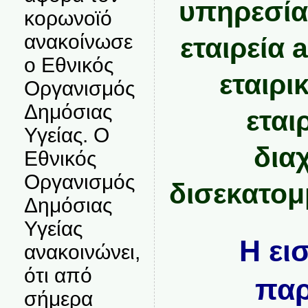
υπηρεσία
κορωνοϊό
ανακοίνωσε
εταιρεία 
ο Εθνικός
εταιρι
Οργανισμός
Δημόσιας
εται
Υγείας. Ο
διαχ
Εθνικός
Οργανισμός
δισεκατομ
Δημόσιας
Υγείας
Η ει
ανακοινώνει,
ότι από
πα
σήμερα