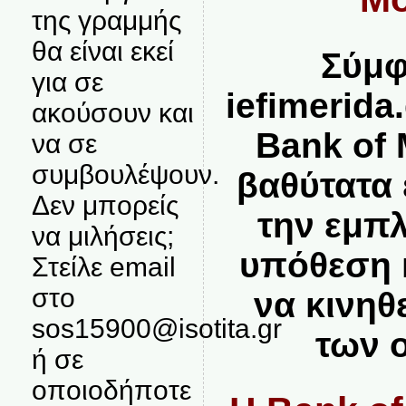
της γραμμής
θα είναι εκεί
Σύμφ
για σε
iefimerida
ακούσουν και
Bank of 
να σε
συμβουλέψουν.
βαθύτατα
Δεν μπορείς
την εμπ
να μιλήσεις;
υπόθεση κ
Στείλε email
στο
να κινηθ
sos15900@isotita.gr
των 
ή σε
οποιοδήποτε