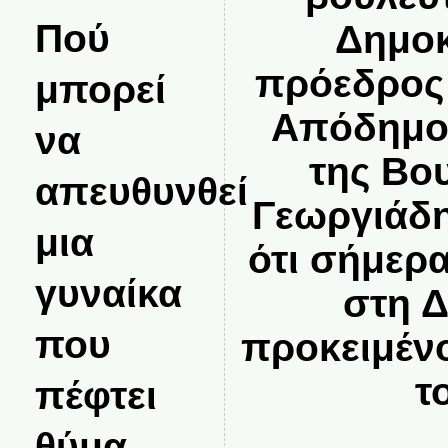
Πού
Δημοκ
πρόεδρος 
μπορεί
Απόδημο
να
της Βο
απευθυνθεί
Γεωργιάδη
μια
ότι σήμερ
γυναίκα
στη 
που
προκειμέν
τ
πέφτει
θύμα