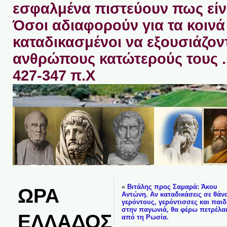
εσφαλμένα πιστεύουν πως είνα
Όσοι αδιαφορούν για τα κοινά 
καταδικασμένοι να εξουσιάζον
ανθρώπους κατώτερούς τους 
427-347 π.Χ
«
Βιτάλης προς Σαμαρά: Άκου
ΩΡΑ
Αντώνη. Αν καταδικάσεις σε θάν
γερόντους, γερόντισσες και παιδ
στην παγωνιά, θα φέρω πετρέλα
ΕΛΛΑΔΟΣ
από τη Ρωσία.