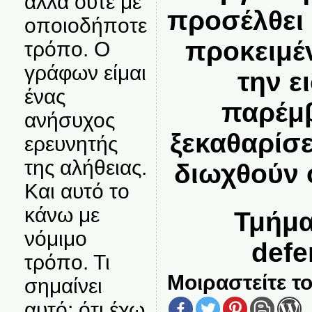
αλλά ούτε με
προσέλθει
οποιοδήποτε
προκειμέ
τρόπο. Ο
γράφων είμαι
την ε
ένας
παρέμβ
ανήσυχος
ξεκαθαρίσε
ερευνητής
της αλήθειας.
διωχθούν 
Και αυτό το
κάνω με
Τμήμα
νόμιμο
defe
τρόπο. Τι
Μοιραστείτε το
σημαίνει
αυτό; ότι έχω