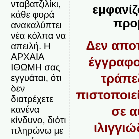
νταβατζιλίκι,
εμφανίζ
κάθε φορά
προ
ανακαλύπτει
νέα κόλπα να
Δεν αποτ
απειλή. Η
ΑΡΧΑΙΑ
έγγραφο
ΙΘΩΜΗ σας
τράπε
εγγυάται, ότι
δεν
πιστοποιε
διατρέχετε
σε α
κανένα
κίνδυνο, διότι
ιλιγγι
πληρώνω με