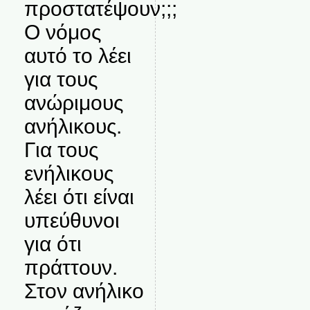
προστατέψουν;;;
Ο νόμος
αυτό το λέει
για τους
ανώριμους
ανήλικους.
Για τους
ενήλικους
λέει ότι είναι
υπεύθυνοι
για ότι
πράττουν.
Στον ανήλικο