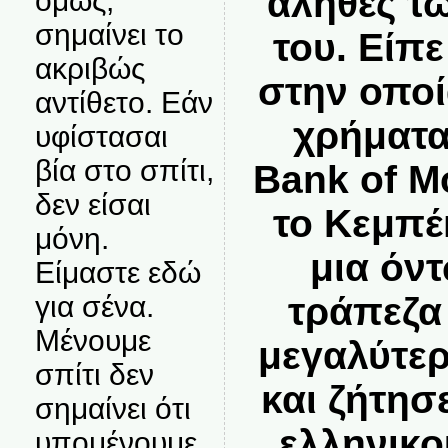
αληθές τ
όμως,
σημαίνει το
του. Είπε
ακριβώς
στην οποί
αντίθετο. Εάν
χρήματα
υφίστασαι
βία στο σπίτι,
Bank of M
δεν είσαι
το Κεμπέ
μόνη.
μια όν
Είμαστε εδώ
τράπεζα
για σένα.
Μένουμε
μεγαλύτερ
σπίτι δεν
και ζήτησ
σημαίνει ότι
ελληνικο
υπομένουμε