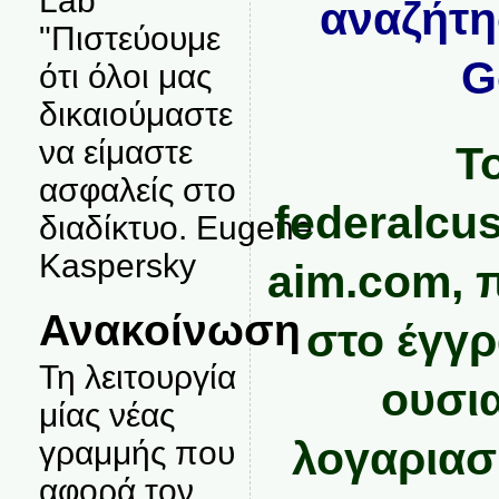
Lab
αναζήτη
"Πιστεύουμε
G
ότι όλοι μας
δικαιούμαστε
να είμαστε
Τ
ασφαλείς στο
federalcu
διαδίκτυο. Eugene
Kaspersky
aim.com, 
Ανακοίνωση
στο έγγρ
Τη λειτουργία
ουσια
μίας νέας
λογαριασ
γραμμής που
αφορά τον