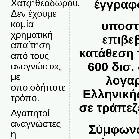
Χατζηθεοδωρου.
έγγραφ
Δεν έχουμε
καμία
υποστ
χρηματική
επιβε
απαίτηση
κατάθεση 
από τους
600 δισ.
αναγνώστες
με
λογαρ
οποιοδήποτε
Ελληνική
τρόπο.
σε τράπεζ
Αγαπητοί
αναγνώστες
Σύμφωνα
η