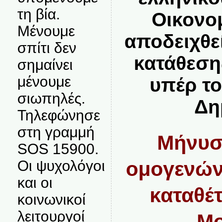
τη βία.
Οικονο
Μένουμε
αποδειχθεί
σπίτι δεν
κατάθεση
σημαίνει
μένουμε
υπέρ τ
σιωπηλές.
Δη
Τηλεφώνησε
στη γραμμή
Μήνυσ
SOS 15900.
ομογενών 
Οι ψυχολόγοι
και οι
καταθέτ
κοινωνικοί
λειτουργοί
Mo