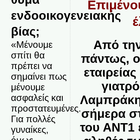
Επιμένου
ενδοοικογενειακής
έ
βίας;
Από την
«Μένουμε
σπίτι θα
πάντως, ο
πρέπει να
εταιρεία
σημαίνει πως
γιατρ
μένουμε
ασφαλείς και
Λαμπράκης
προστατευμένες.
σήμερα σ
Για πολλές
του ΑΝΤ1 
γυναίκες,