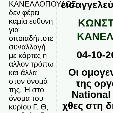
εισαγγελεύς
ΚΑΝΕΛΛΟΠΟΥΛΟΣ
δεν φέρει
καμία ευθύνη
ΚΩΝΣΤ
για
ΚΑΝΕΛ
οποιαδήποτε
συναλλαγή
04-10-2
με κάρτες η
άλλον τρόπω
Οι ομογε
και άλλα
στον όνομά
της ορ
της, Ή στο
Nationa
όνομα του
χθες στη 
κυρίου Γ. Θ,