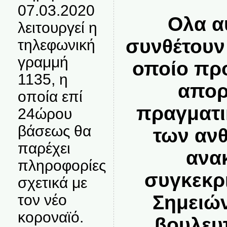
07.03.2020
Ολα α
λειτουργεί η
συνθέτουν
τηλεφωνική
γραμμή
οποίο πρ
1135, η
απορί
οποία επί
πραγματι
24ώρου
βάσεως θα
των αν
παρέχει
ανα
πληροφορίες
συγκεκρ
σχετικά με
τον νέο
Σημειών
κοροναϊό.
βουλευ