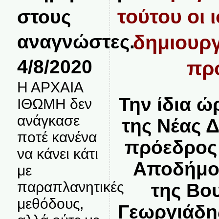
τούτου οι 
στους
αναγνώστες.
δημιουργ
4/8/2020
πρ
Η ΑΡΧΑΙΑ
Την ίδια ώ
ΙΘΩΜΗ δεν
ανάγκασε
της Νέας 
ποτέ κανένα
πρόεδρος 
να κάνει κάτι
Αποδήμο
με
παραπλανητικές
της Βο
μεθόδους,
Γεωργιάδης