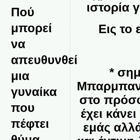
ιστορία 
Πού
μπορεί
Εις το
να
απευθυνθεί
* ση
μια
Μπαρμπανί
γυναίκα
στο πρόσ
που
έχει κάνει
πέφτει
εμάς αλλ
θύμα