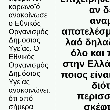
κορωνοϊό
αν δ
ανακοίνωσε
ανα
ο Εθνικός
αποτελέσμ
Οργανισμός
Δημόσιας
λαό δηλα
Υγείας. Ο
όλο και
Εθνικός
στην Ελλά
Οργανισμός
ποιος είν
Δημόσιας
Υγείας
διότ
ανακοινώνει,
περισσ
ότι από
σκέφτ
σήμερα