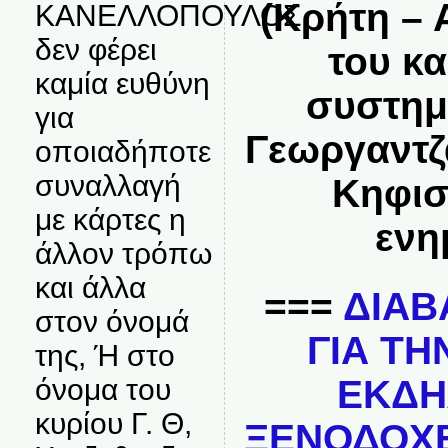
(Κρήτη – 
ΚΑΝΕΛΛΟΠΟΥΛΟΣ
δεν φέρει
του κ
καμία ευθύνη
συστημ
για
Γεωργαντζ
οποιαδήποτε
συναλλαγή
Κηφισ
με κάρτες η
ενη
άλλον τρόπω
και άλλα
===
ΔΙΑΒ
στον όνομά
ΓΙΑ ΤΗ
της, Ή στο
ΕΚΔΗ
όνομα του
κυρίου Γ. Θ,
ΞΕΝΟΔΟΧΕ