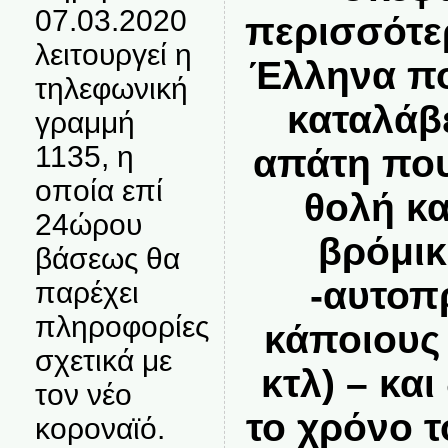
07.03.2020
περισσότε
λειτουργεί η
Έλληνα πο
τηλεφωνική
καταλάβ
γραμμή
1135, η
απάτη που
οποία επί
θολή κα
24ώρου
βρόμι
βάσεως θα
-αυτοπ
παρέχει
πληροφορίες
κάποιους
σχετικά με
κτλ) – κα
τον νέο
το χρόνο τ
κοροναϊό.