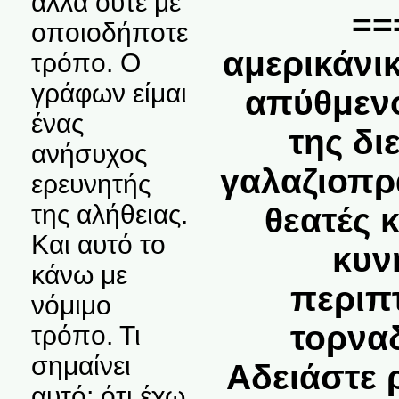
αλλά ούτε με
==
οποιοδήποτε
αμερικάνι
τρόπο. Ο
γράφων είμαι
απύθμενο
ένας
της δ
ανήσυχος
γαλαζιοπρ
ερευνητής
της αλήθειας.
θεατές κ
Και αυτό το
κυν
κάνω με
περιπ
νόμιμο
τορνα
τρόπο. Τι
σημαίνει
Αδειάστε 
αυτό; ότι έχω