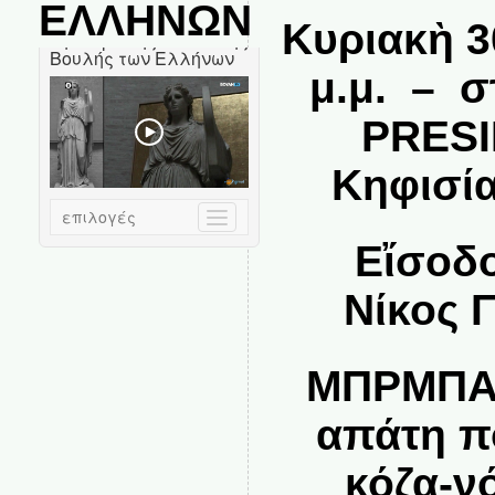
ΕΛΛΗΝΩΝ
Κυριακὴ 3
μ.μ.
– σ
PRES
Κηφισία
Εἴσοδο
Νίκος 
ΜΠΡΜΠΑΝ
απάτη π
κόζα-ν