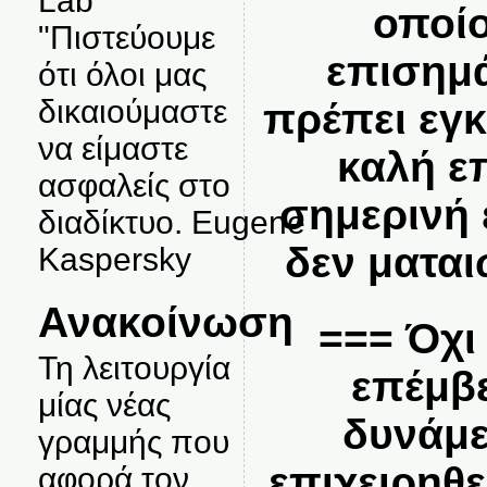
Lab
οποίο
"Πιστεύουμε
επισημά
ότι όλοι μας
δικαιούμαστε
πρέπει εγκ
να είμαστε
καλή ε
ασφαλείς στο
σημερινή
διαδίκτυο. Eugene
δεν ματα
Kaspersky
Ανακοίνωση
=== Όχι 
Τη λειτουργία
επέμβε
μίας νέας
δυνάμε
γραμμής που
επιχειρηθε
αφορά τον