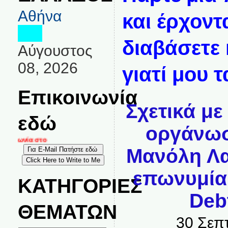
Αθήνα
και έρχοντ
διαβάσετε 
Αύγουστος
08, 2026
γιατί μου τ
Επικοινωνία
Σχετικά μ
εδώ
οργάνωσ
κοινωνία στο
Μανόλη Λα
επωνυμία
ΚΑΤΗΓΟΡΙΕΣ
Deb
ΘΕΜΑΤΩΝ
30 Σεπ