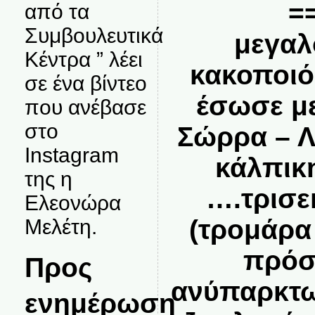
==
από τα
Συμβουλευτικά
μεγαλ
Κέντρα ” λέει
κακοποιό
σε ένα βίντεο
έσωσε με
που ανέβασε
στο
Σώρρα – Λ
Instagram
κάλπικ
της η
….τρισε
Ελεονώρα
(τρομάρα
Μελέτη.
πρόσ
Προς
ανύπαρκτω
ενημέρωση