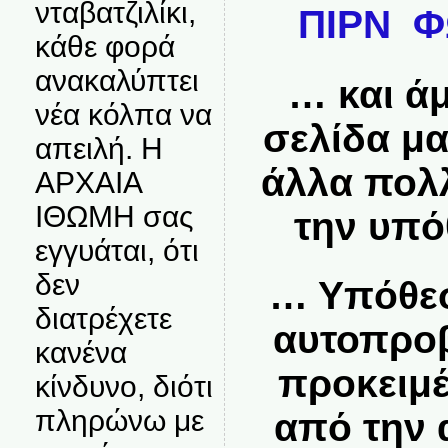
νταβατζιλίκι,
ΠΙΡΝ 
κάθε φορά
ανακαλύπτει
… και άμ
νέα κόλπα να
σελίδα μα
απειλή. Η
άλλα πολλ
ΑΡΧΑΙΑ
ΙΘΩΜΗ σας
την υπ
εγγυάται, ότι
δεν
… Υπόθεση
διατρέχετε
αυτοπρο
κανένα
προκειμέ
κίνδυνο, διότι
πληρώνω με
από την 