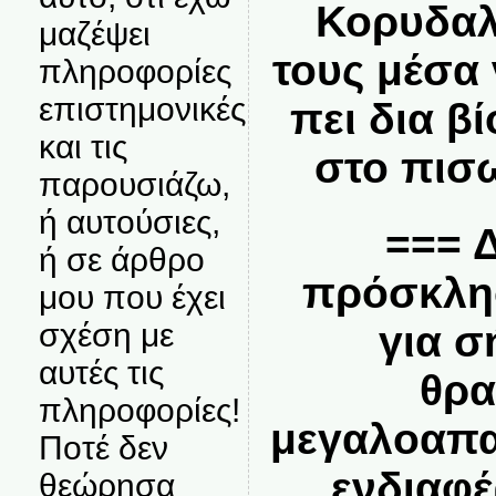
Κορυδαλ
μαζέψει
τους μέσα 
πληροφορίες
επιστημονικές
πει δια β
και τις
στο πισ
παρουσιάζω,
ή αυτούσιες,
=== Δ
ή σε άρθρο
πρόσκλη
μου που έχει
σχέση με
για σ
αυτές τις
θρα
πληροφορίες!
μεγαλοαπα
Ποτέ δεν
ενδιαφέ
θεώρησα