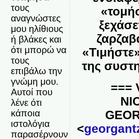
τους
«τομή
αναγνώστες
ξεχάσε
μου ηλίθιους
ζαρζαβ
ή βλάκες και
ότι μπορώ να
«Τιμήστε
τους
της συστ
επιβάλω την
γνώμη μου.
=== V
Αυτοί που
NI
λένε ότι
κάποια
GEO
ιστολόγια
<
georgant
παρασέρνουν