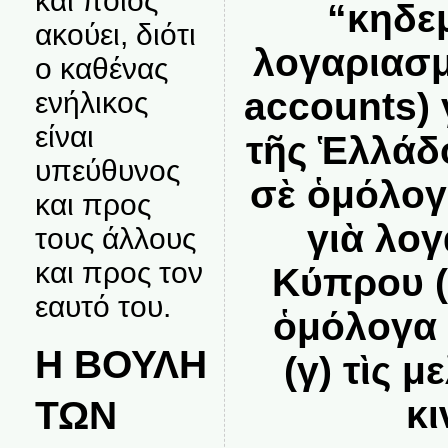
και ποιος
“κηδε
ακούει, διότι
λογαριασμ
ο καθένας
accounts)
ενήλικος
είναι
τῆς Ἑλλάδ
υπεύθυνος
σὲ ὁμόλογ
και προς
γιὰ λο
τους άλλους
και προς τον
Κύπρου (
εαυτό του.
ὁμόλογα 
Η ΒΟΥΛΗ
(γ) τὶς μ
κι
ΤΩΝ