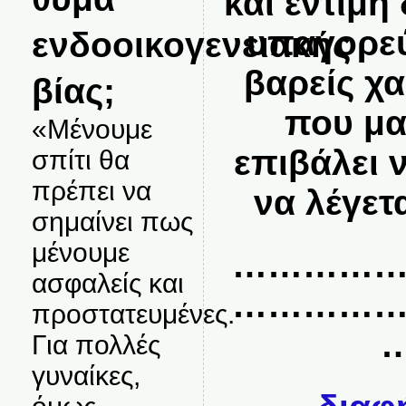
και έντιμ
υπαγορεύ
ενδοοικογενειακής
βαρείς χ
βίας;
που μα
«Μένουμε
επιβάλει 
σπίτι θα
πρέπει να
να λέγετ
σημαίνει πως
μένουμε
…………
ασφαλείς και
…………
προστατευμένες.
Για πολλές
γυναίκες,