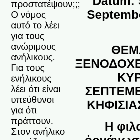
Datum: 
προστατέψουν;;;
Septembe
Ο νόμος
αυτό το λέει
για τους
ανώριμους
ΘΕΜΑ
ανήλικους.
ΞΕΝΟΔΟΧΕ
Για τους
ΚΥΡ
ενήλικους
λέει ότι είναι
ΣΕΠΤΕΜΒΡ
υπεύθυνοι
ΚΗΦΙΣΙΑ
για ότι
πράττουν.
Η φιλ
Στον ανήλικο