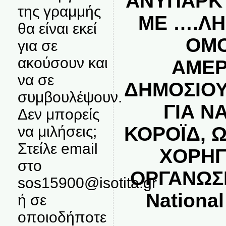
ΑΝΥΠΑΡΚ
της γραμμής
ΜΕ ….Λ
θα είναι εκεί
ΟΜ
για σε
ακούσουν και
ΑΜΕΡ
να σε
ΔΗΜΟΣΙΟΥ
συμβουλέψουν.
ΓΙΑ Ν
Δεν μπορείς
ΚΟΡΟΪΔ, 
να μιλήσεις;
Στείλε email
ΧΟΡΗΓ
στο
ΟΡΓΑΝΩΣ
sos15900@isotita.gr
Nationa
ή σε
οποιοδήποτε