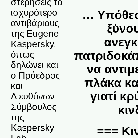
στερήσεις το
ισχυρότερο
… Υπόθεσ
αντιβάριους
ξύνο
της Eugene
ανεγκ
Kaspersky,
πατριδοκά
όπως
δηλώνει και
να αντιμ
ο Πρόεδρος
πλάκα κα
και
γιατί κ
Διευθύνων
Σύμβουλος
κιν
της
Kaspersky
=== Κιν