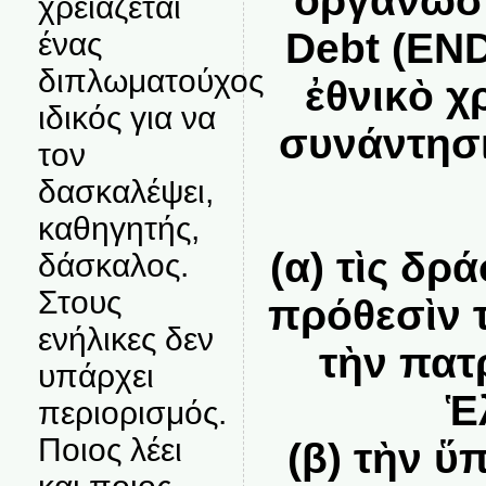
ὀργάνωσι
χρειάζεται
Debt (END
ένας
διπλωματούχος
ἐθνικὸ χ
ιδικός για να
συνάντησ
τον
δασκαλέψει,
καθηγητής,
(α) τὶς δρά
δάσκαλος.
Στους
πρόθεσὶν 
ενήλικες δεν
τὴν πατ
υπάρχει
Ἑ
περιορισμός.
Ποιος λέει
(β) τὴν ὕ