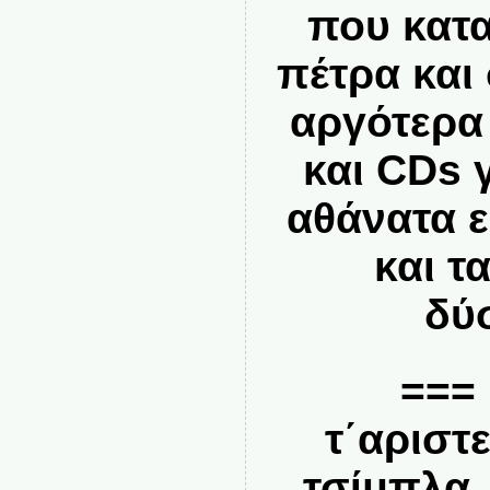
που κατ
πέτρα και
αργότερα 
και CDs 
αθάνατα ε
και τ
δύ
=== 
τ΄αριστ
τσίμπλα, 