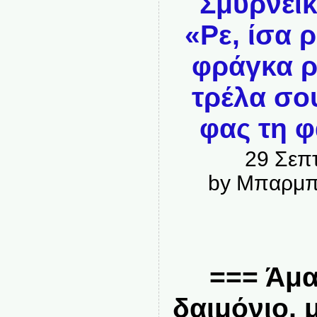
Σμυρνέϊ
«Ρε, ίσα 
φράγκα ρ
τρέλα σο
φας τη 
29 Σεπ
by Μπαρμπ
=== Άμα
δαιμόνιο,