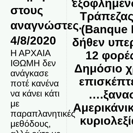
εξοφλημέν
στους
Τράπεζας
αναγνώστες.
(Banque 
4/8/2020
δήθεν υπε
Η ΑΡΧΑΙΑ
12 φορέ
ΙΘΩΜΗ δεν
Δημόσιο χ
ανάγκασε
επισκέπτε
ποτέ κανένα
….ξανασ
να κάνει κάτι
με
Αμερικάνικ
παραπλανητικές
κυριολεξ
μεθόδους,