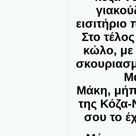
γιακού
εισιτήριο
Στο τέλος
κώλο, με
σκουριασμ
Μ
Μάκη, μήπ
της Κόζα-
σου το έ