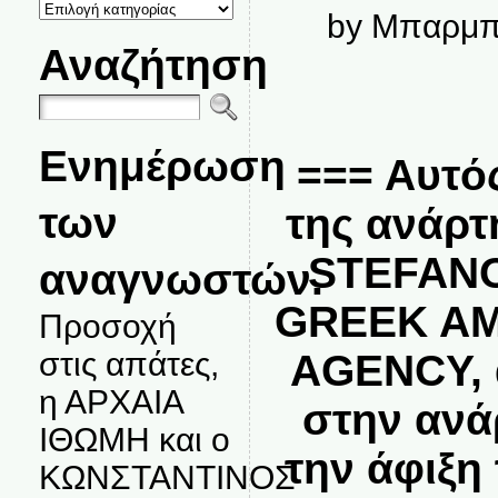
ΚΑΤΗΓΟΡΙΕΣ
by Μπαρμπ
ΘΕΜΑΤΩΝ
Αναζήτηση
Ενημέρωση
=== Αυτός
των
της ανάρτ
STEFAN
αναγνωστών.
GREEK A
Προσοχή
στις απάτες,
AGENCY, 
η ΑΡΧΑΙΑ
στην ανά
ΙΘΩΜΗ και ο
την άφιξη
ΚΩΝΣΤΑΝΤΙΝΟΣ