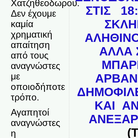
Χατζηθεοδωρου.
ΣΤΙΣ 18
Δεν έχουμε
ΣΚΛΗ
καμία
χρηματική
ΑΛΗΘΙΝΟ
απαίτηση
ΑΛΛΑ
από τους
ΜΠΑΡ
αναγνώστες
με
ΑΡΒΑΝ
οποιοδήποτε
ΔΗΜΟΦΙΛ
τρόπο.
ΚΑΙ Α
Αγαπητοί
ΑΝΕΞΑΡ
αναγνώστες
(
η