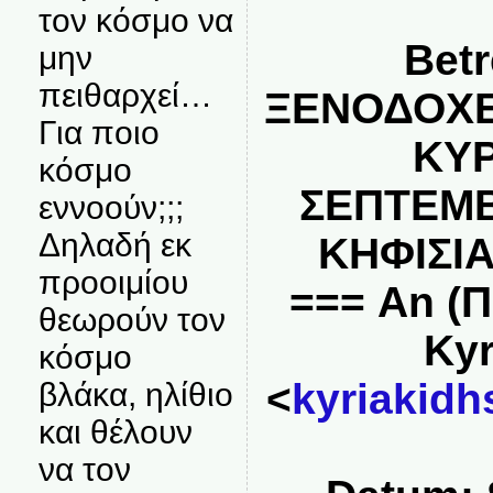
τον κόσμο να
Betr
μην
πειθαρχεί…
ΞΕΝΟΔΟΧΕ
Για ποιο
ΚΥΡ
κόσμο
ΣΕΠΤΕΜΒΡ
εννοούν;;;
Δηλαδή εκ
ΚΗΦΙΣΙΑ
προοιμίου
=== An (
θεωρούν τον
Kyr
κόσμο
<
kyriakidh
βλάκα, ηλίθιο
και θέλουν
να τον