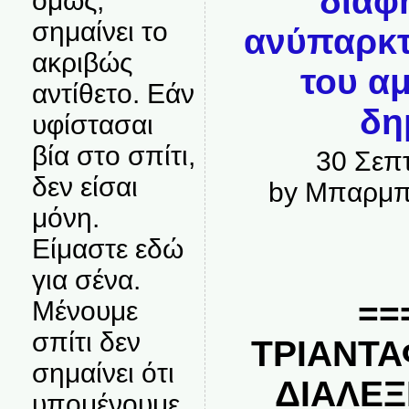
διαφ
όμως,
σημαίνει το
ανύπαρκ
ακριβώς
του α
αντίθετο. Εάν
δη
υφίστασαι
βία στο σπίτι,
30 Σεπ
δεν είσαι
by Μπαρμπ
μόνη.
Είμαστε εδώ
για σένα.
==
Μένουμε
σπίτι δεν
ΤΡΙΑΝΤ
σημαίνει ότι
ΔΙΑΛΕΞ
υπομένουμε