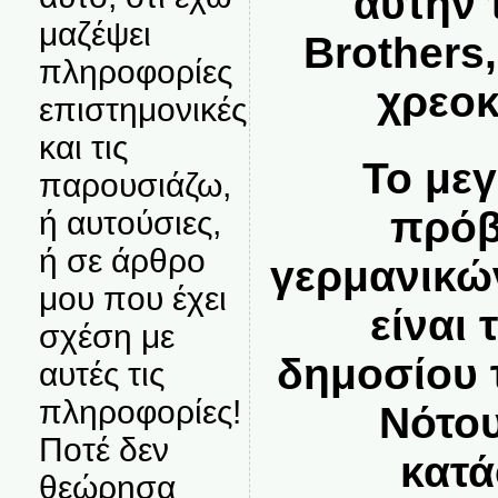
αυτήν 
μαζέψει
Brothers,
πληροφορίες
χρεοκ
επιστημονικές
και τις
Το με
παρουσιάζω,
πρόβ
ή αυτούσιες,
ή σε άρθρο
γερμανικώ
μου που έχει
είναι
σχέση με
δημοσίου 
αυτές τις
πληροφορίες!
Νότου
Ποτέ δεν
κατά
θεώρησα