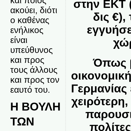
και ποιος
στην ΕΚΤ 
ακούει, διότι
δις €)
ο καθένας
εγγυήσε
ενήλικος
είναι
χώ
υπεύθυνος
και προς
Όπως 
τους άλλους
οικονομικ
και προς τον
Γερμανίας 
εαυτό του.
χειρότερη
Η ΒΟΥΛΗ
παρουσι
ΤΩΝ
πολίτες