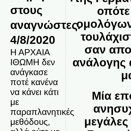
στους
οπότε
ομολόγων
αναγνώστες.
τουλάχισ
4/8/2020
σαν απο
Η ΑΡΧΑΙΑ
ανάλογης 
ΙΘΩΜΗ δεν
ανάγκασε
μ
ποτέ κανένα
να κάνει κάτι
Μία επ
με
ανησυχ
παραπλανητικές
μεγάλες
μεθόδους,