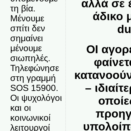
αλλά σε 
τη βία.
άδικο 
Μένουμε
du
σπίτι δεν
σημαίνει
ΟΙ αγορ
μένουμε
σιωπηλές.
φαίνετ
Τηλεφώνησε
κατανοού
στη γραμμή
– ιδιαίτε
SOS 15900.
Οι ψυχολόγοι
οποίε
και οι
προηγ
κοινωνικοί
υπολοίπ
λειτουργοί