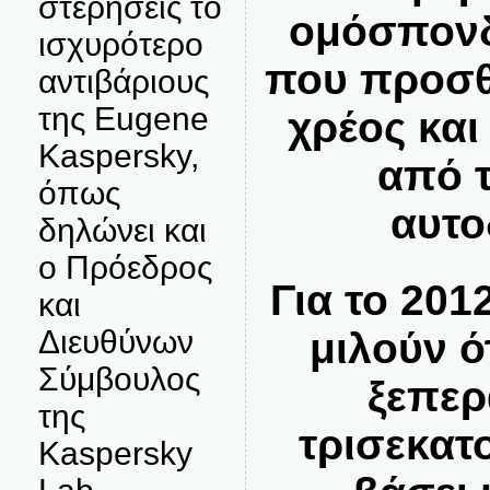
στερήσεις το
ομόσπονδ
ισχυρότερο
που προσθ
αντιβάριους
της Eugene
χρέος και
Kaspersky,
από 
όπως
αυτο
δηλώνει και
ο Πρόεδρος
Για το 201
και
Διευθύνων
μιλούν ό
Σύμβουλος
ξεπερ
της
τρισεκατ
Kaspersky