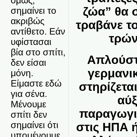
όμως,
ζώα” θα 
σημαίνει το
ακριβώς
τραβάνε το
αντίθετο. Εάν
τρών
υφίστασαι
βία στο σπίτι,
Απλούστ
δεν είσαι
γερμανι
μόνη.
Είμαστε εδώ
στηρίζετα
για σένα.
αύξ
Μένουμε
παραγωγι
σπίτι δεν
σημαίνει ότι
στις ΗΠΑ 
υπομένουμε