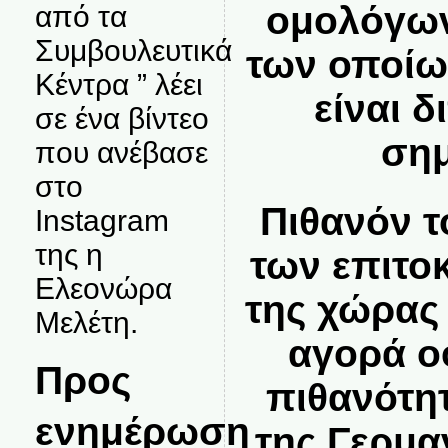
ομολόγων
από τα
Συμβουλευτικά
των οποίω
Κέντρα ” λέει
είναι 
σε ένα βίντεο
σημ
που ανέβασε
στο
Πιθανόν 
Instagram
της η
των επιτο
Ελεονώρα
της χώρας
Μελέτη.
αγορά ο
Προς
πιθανότη
ενημέρωση
της Γερμα