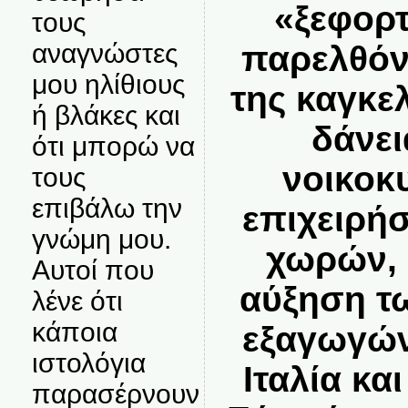
«ξεφορ
τους
αναγνώστες
παρελθόν
μου ηλίθιους
της καγκε
ή βλάκες και
δάνει
ότι μπορώ να
νοικοκυ
τους
επιβάλω την
επιχειρή
γνώμη μου.
χωρών, 
Αυτοί που
αύξηση τ
λένε ότι
κάποια
εξαγωγών
ιστολόγια
Ιταλία κα
παρασέρνουν