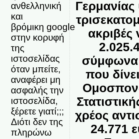
Γερμανίας 
ανθελληνική
και
τρισεκατο
βρόμικη google
ακριβές
στην κορυφή
2.025.
της
ιστοσελίδας
σύμφωνα 
όταν μπείτε,
που δίνε
αναφέρει μη
Ομοσπονδ
ασφαλής την
Στατιστική
ιστοσελίδα,
ξέρετε γιατί;;;
χρέος αντι
Διότι δεν της
24.771 
πληρώνω