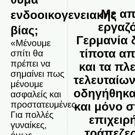
Με απ
ενδοοικογενειακής
εργαζ
βίας;
Γερμανία 
«Μένουμε
τίποτα απ
σπίτι θα
πρέπει να
και τα π
σημαίνει πως
τελευταίων
μένουμε
οδηγήθηκα
ασφαλείς και
προστατευμένες.
και μόνο σ
Για πολλές
επιχειρή
γυναίκες,
τράπεζες