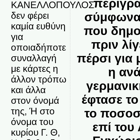
περιγρα
ΚΑΝΕΛΛΟΠΟΥΛΟΣ
σύμφωνα 
δεν φέρει
καμία ευθύνη
που δημο
για
πριν λί
οποιαδήποτε
πέρσι για
συναλλαγή
με κάρτες η
η αν
άλλον τρόπω
γερμανικ
και άλλα
έφτασε το
στον όνομά
της, Ή στο
το ποσοσ
όνομα του
επί του
κυρίου Γ. Θ,