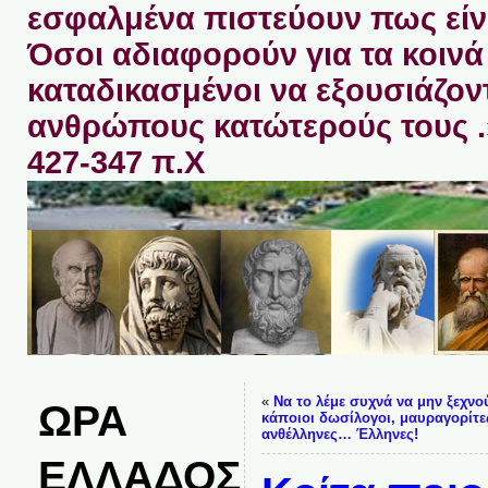
εσφαλμένα πιστεύουν πως είνα
Όσοι αδιαφορούν για τα κοινά 
καταδικασμένοι να εξουσιάζον
ανθρώπους κατώτερούς τους 
427-347 π.Χ
«
Να το λέμε συχνά να μην ξεχνο
ΩΡΑ
κάποιοι δωσίλογοι, μαυραγορίτε
ανθέλληνες… Έλληνες!
ΕΛΛΑΔΟΣ