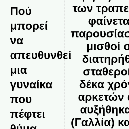
των τραπε
Πού
φαίνετα
μπορεί
παρουσίασ
να
μισθοί 
απευθυνθεί
διατηρή
μια
σταθεροί
γυναίκα
δέκα χρό
αρκετών
που
αυξήθηκα
πέφτει
(Γαλλία) κ
θύμα