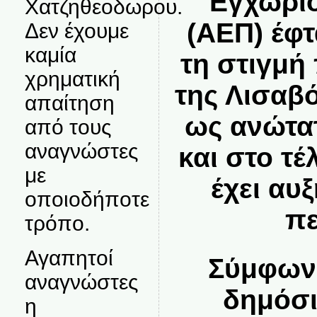
Εγχώριο
Χατζηθεοδωρου.
(ΑΕΠ) έφτ
Δεν έχουμε
καμία
τη στιγμή
χρηματική
της Λισαβ
απαίτηση
ως ανώτα
από τους
αναγνώστες
και στο τέ
με
έχει αυ
οποιοδήποτε
πε
τρόπο.
Αγαπητοί
Σύμφωνα
αναγνώστες
δημόσι
η