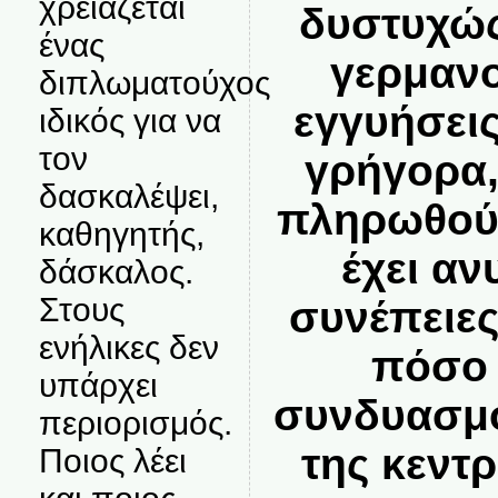
χρειάζεται
δυστυχώς
ένας
γερμανο
διπλωματούχος
εγγυήσεις
ιδικός για να
τον
γρήγορα,
δασκαλέψει,
πληρωθούν
καθηγητής,
έχει α
δάσκαλος.
Στους
συνέπειες
ενήλικες δεν
πόσο 
υπάρχει
συνδυασμό
περιορισμός.
της κεντ
Ποιος λέει