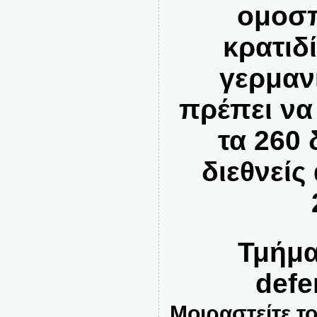
ομοσ
κρατιδ
γερμαν
πρέπει να
τα 260 
διεθνείς
Τμήμα
defe
Μοιραστείτε το