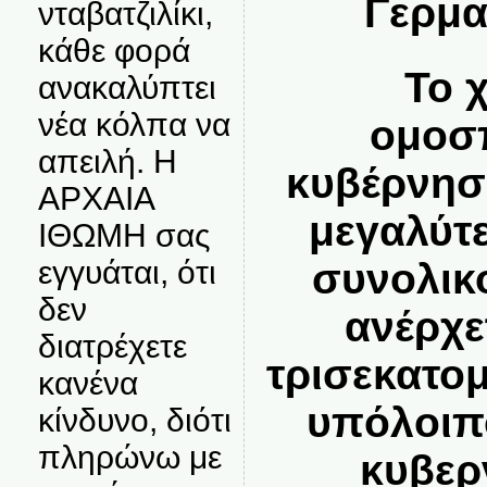
Γερμα
νταβατζιλίκι,
κάθε φορά
Το 
ανακαλύπτει
νέα κόλπα να
ομοσ
απειλή. Η
κυβέρνησ
ΑΡΧΑΙΑ
μεγαλύτ
ΙΘΩΜΗ σας
εγγυάται, ότι
συνολικ
δεν
ανέρχε
διατρέχετε
τρισεκατο
κανένα
υπόλοιπο
κίνδυνο, διότι
πληρώνω με
κυβερ