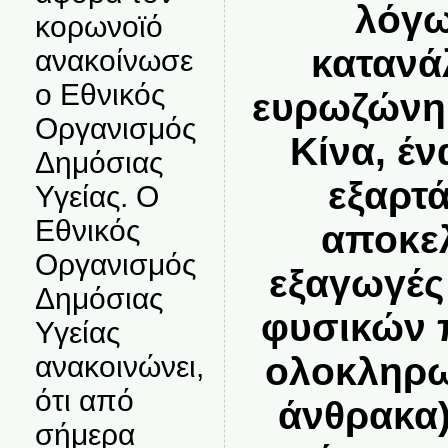
λόγω
κορωνοϊό
κατανά
ανακοίνωσε
ο Εθνικός
ευρωζώνη,
Οργανισμός
Κίνα, έ
Δημόσιας
εξαρτ
Υγείας. Ο
Εθνικός
αποκελ
Οργανισμός
εξαγωγές 
Δημόσιας
φυσικών 
Υγείας
ολοκληρω
ανακοινώνει,
ότι από
άνθρακα)
σήμερα