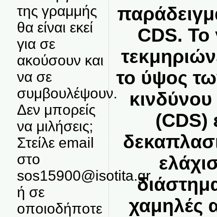
της γραμμής
παράδειγμ
θα είναι εκεί
CDS. Το
για σε
τεκμηριώνε
ακούσουν και
το ύψος τ
να σε
συμβουλέψουν.
κινδύνου
Δεν μπορείς
(CDS) 
να μιλήσεις;
δεκαπλασι
Στείλε email
στο
ελάχι
sos15900@isotita.gr
διάστημα
ή σε
χαμηλές 
οποιοδήποτε