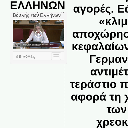
ΕΛΛΗΝΩΝ
αγορές. Ε
«κλι
αποχώρησ
κεφαλαίων
Γερμαν
αντιμέ
τεράστιο 
αφορά τη 
των
χρεο