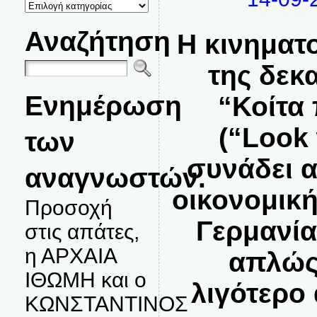
ΚΑΤΗΓΟΡΙΕΣ
ΘΕΜΑΤΩΝ
Αναζήτηση
Η κινηματ
της δεκα
Ενημέρωση
“Κοίτα 
(“Look 
των
συνάδει 
αναγνωστών.
οικονομικ
Προσοχή
Γερμανία
στις απάτες,
η ΑΡΧΑΙΑ
απλώς
ΙΘΩΜΗ και ο
λιγότερο
ΚΩΝΣΤΑΝΤΙΝΟΣ