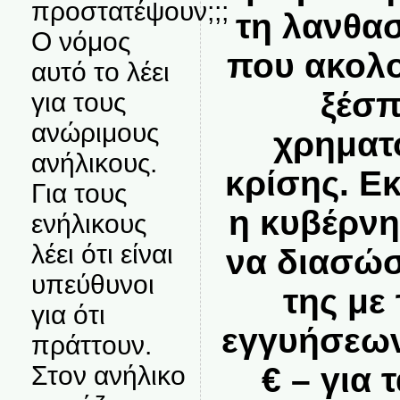
προστατέψουν;;;
τη λανθα
Ο νόμος
που ακολο
αυτό το λέει
ξέσπ
για τους
ανώριμους
χρηματ
ανήλικους.
κρίσης. Ε
Για τους
η κυβέρν
ενήλικους
λέει ότι είναι
να διασώσ
υπεύθυνοι
της με
για ότι
εγγυήσεων
πράττουν.
Στον ανήλικο
€ – για 