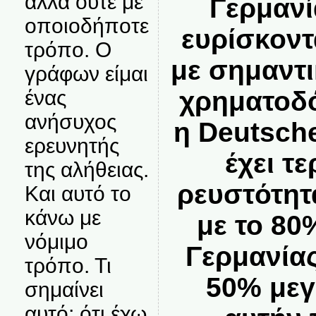
αλλά ούτε με
Γερμανί
οποιοδήποτε
ευρίσκοντ
τρόπο. Ο
με σημαντ
γράφων είμαι
χρηματοδό
ένας
ανήσυχος
η Deutsch
ερευνητής
έχει τ
της αλήθειας.
ρευστότητ
Και αυτό το
κάνω με
με το 80
νόμιμο
Γερμανία
τρόπο. Τι
50% μεγ
σημαίνει
αυτό; ότι έχω