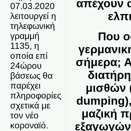
απέχουν α
07.03.2020
ελπ
λειτουργεί η
τηλεφωνική
Που ο
γραμμή
1135, η
γερμανικ
οποία επί
σήμερα; Α
24ώρου
διατήρ
βάσεως θα
παρέχει
μισθών 
πληροφορίες
dumping)
σχετικά με
μαζική 
τον νέο
εξαγωγών,
κοροναϊό.