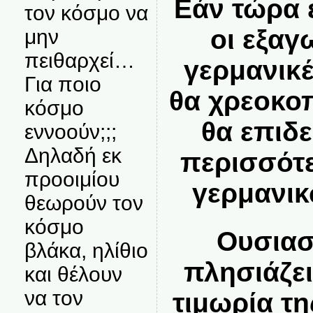
Εάν τώρα 
τον κόσμο να
οι εξαγ
μην
πειθαρχεί…
γερμανικέ
Για ποιο
θα χρεοκο
κόσμο
θα επιδ
εννοούν;;;
Δηλαδή εκ
περισσότε
προοιμίου
γερμανικ
θεωρούν τον
κόσμο
Ουσιασ
βλάκα, ηλίθιο
πλησιάζει
και θέλουν
να τον
τιμωρία τη