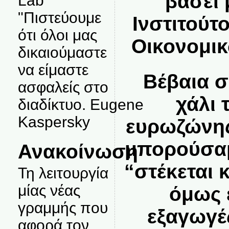
βάσει 
Lab
"Πιστεύουμε
Ινστιτούτ
ότι όλοι μας
Οικονομικ
δικαιούμαστε
να είμαστε
Βέβαια σ
ασφαλείς στο
χάλι 
διαδίκτυο. Eugene
Kaspersky
ευρωζώνης
μπορούσαμ
Ανακοίνωση
“στέκεται 
Τη λειτουργία
μίας νέας
όμως έ
γραμμής που
εξαγωγέ
αφορά τον