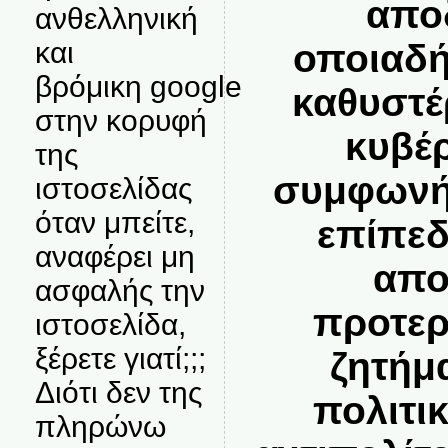
απο
ανθελληνική
και
οποιαδή
βρόμικη google
καθυστέ
στην κορυφή
κυβέ
της
συμφωνήσ
ιστοσελίδας
όταν μπείτε,
επίπεδ
αναφέρει μη
απο
ασφαλής την
προτερ
ιστοσελίδα,
ξέρετε γιατί;;;
ζητήμ
Διότι δεν της
πολιτικ
πληρώνω