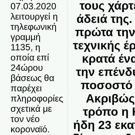
τους χάρτ
07.03.2020
λειτουργεί η
άδειά της.
τηλεφωνική
πρώτα την
γραμμή
τεχνικής έ
1135, η
κρατά έν
οποία επί
24ώρου
την επένδ
βάσεως θα
ποσοστό 
παρέχει
Ακριβώς
πληροφορίες
σχετικά με
τρόπο η 
τον νέο
ήδη 23 εκ
κοροναϊό.