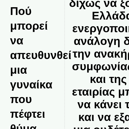
δίχως να ξ
Πού
Ελλάδα
μπορεί
ενεργοποι
να
ανάλογη δ
την ανακή
απευθυνθεί
συμφωνίας
μια
και τη
γυναίκα
εταιρίας 
που
να κάνει 
πέφτει
και να εξ
θύμα