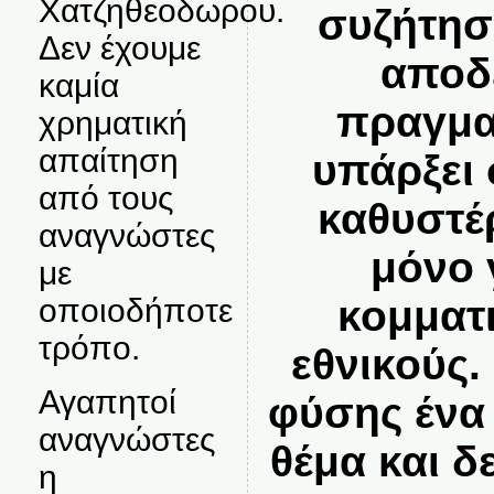
Χατζηθεοδωρου.
συζήτηση
Δεν έχουμε
αποδ
καμία
πραγμα
χρηματική
απαίτηση
υπάρξει 
από τους
καθυστέ
αναγνώστες
μόνο 
με
οποιοδήποτε
κομματι
τρόπο.
εθνικούς.
Αγαπητοί
φύσης ένα
αναγνώστες
θέμα και 
η