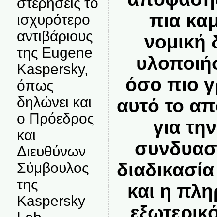
στερήσεις το
πια καμ
ισχυρότερο
αντιβάριους
νομική 
της Eugene
υλοποιή
Kaspersky,
όσο πιο γ
όπως
δηλώνει και
αυτό το α
ο Πρόεδρος
για τη
και
συνδυασμ
Διευθύνων
διαδικασία
Σύμβουλος
της
και η πλ
Kaspersky
εξωτερικό