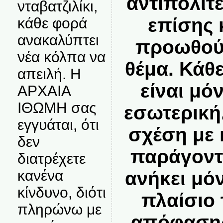
αντιπολίτ
νταβατζιλίκι,
επίσης 
κάθε φορά
ανακαλύπτει
προωθούν
νέα κόλπα να
θέμα. Κάθ
απειλή. Η
είναι μό
ΑΡΧΑΙΑ
ΙΘΩΜΗ σας
εσωτερική.
εγγυάται, ότι
σχέση με 
δεν
παράγοντ
διατρέχετε
κανένα
ανήκει μό
κίνδυνο, διότι
πλαίσιο 
πληρώνω με
απόφασης