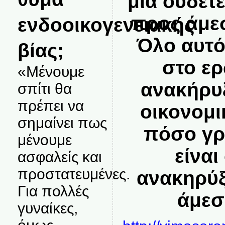
μια ουδέτ
προς άμε
ενδοοικογενειακής
Όλο αυτό
βίας;
στο ε
«Μένουμε
ανακήρυ
σπίτι θα
πρέπει να
οικονομι
σημαίνει πως
πόσο γρ
μένουμε
είναι
ασφαλείς και
προστατευμένες.
ανακηρύξ
Για πολλές
άμεσ
γυναίκες,