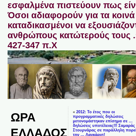
εσφαλμένα πιστεύουν πως είνα
Όσοι αδιαφορούν για τα κοινά 
καταδικασμένοι να εξουσιάζον
ανθρώπους κατώτερούς τους 
427-347 π.Χ
«
2012: Το έτος που οι
ΩΡΑ
προγραμματικές δηλώσεις
μετονομάστηκαν επίσημα σε …
δηλώσεις υποτέλειας!!! Σαμαράς
ΕΛΛΑΔΟΣ
Στουρνάρας σε παράλληλη πορεί
την … Λαγκάρντ!