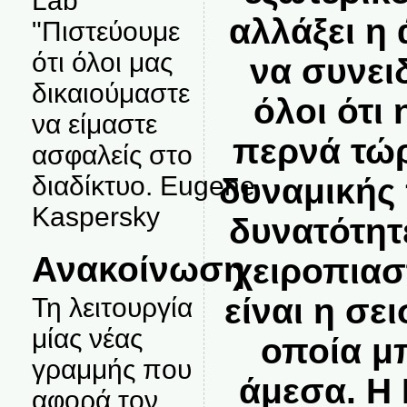
Lab
αλλάξει η
"Πιστεύουμε
ότι όλοι μας
να συνει
δικαιούμαστε
όλοι ότι
να είμαστε
περνά τώρ
ασφαλείς στο
διαδίκτυο. Eugene
δυναμικής
Kaspersky
δυνατότητ
Ανακοίνωση
χειροπιασ
είναι η σε
Τη λειτουργία
μίας νέας
οποία μπ
γραμμής που
άμεσα. Η 
αφορά τον