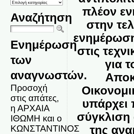
ΚΑΤΗΓΟΡΙΕΣ
ΘΕΜΑΤΩΝ
πλέον εν
Αναζήτηση
στην τε
ενημέρωση
Ενημέρωση
στις τεχνι
των
για τ
αναγνωστών.
Αποκ
Προσοχή
Οικονομι
στις απάτες,
υπάρχει 
η ΑΡΧΑΙΑ
σύγκλιση
ΙΘΩΜΗ και ο
ΚΩΝΣΤΑΝΤΙΝΟΣ
της ανα