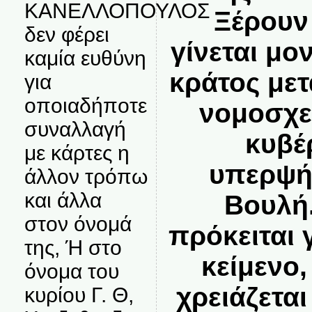
ΚΑΝΕΛΛΟΠΟΥΛΟΣ
Ξέρουν 
δεν φέρει
γίνεται μ
καμία ευθύνη
κράτος με
για
οποιαδήποτε
νομοσχε
συναλλαγή
κυβέ
με κάρτες η
υπερψή
άλλον τρόπω
και άλλα
Βουλή.
στον όνομά
πρόκειται 
της, Ή στο
κείμενο,
όνομα του
χρειάζετα
κυρίου Γ. Θ,