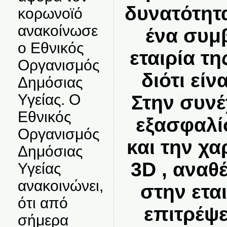
δυνατότητ
κορωνοϊό
ανακοίνωσε
ένα συμ
ο Εθνικός
εταιρία τη
Οργανισμός
διότι είν
Δημόσιας
Υγείας. Ο
Στην συνέ
Εθνικός
εξασφαλί
Οργανισμός
και την χ
Δημόσιας
3D , αναθ
Υγείας
ανακοινώνει,
στην εται
ότι από
επιτρέψ
σήμερα