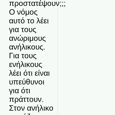
προστατέψουν;;;
Ο νόμος
αυτό το λέει
για τους
ανώριμους
ανήλικους.
Για τους
ενήλικους
λέει ότι είναι
υπεύθυνοι
για ότι
πράττουν.
Στον ανήλικο