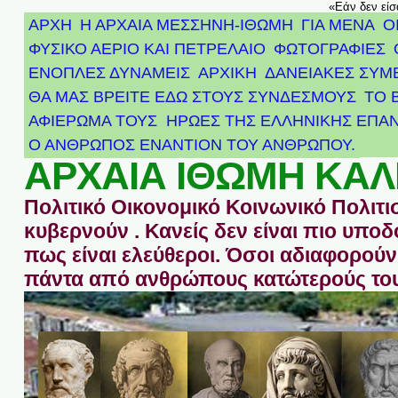
«Εάν δεν είσ
ΑΡΧΗ
Η ΑΡΧΑΙΑ ΜΕΣΣΗΝΗ-ΙΘΩΜΗ
ΓΙΑ ΜΕΝΑ
Ο
ΦΥΣΙΚΟ ΑΕΡΙΟ ΚΑΙ ΠΕΤΡΕΛΑΙΟ
ΦΩΤΟΓΡΑΦΙΕΣ
ΕΝΟΠΛΕΣ ΔΥΝΑΜΕΙΣ
ΑΡΧΙΚΉ
ΔΑΝΕΙΑΚΕΣ ΣΥΜ
ΘΑ ΜΑΣ ΒΡΕΙΤΕ ΕΔΩ ΣΤΟΥΣ ΣΥΝΔΕΣΜΟΥΣ
ΤΟ 
ΑΦΙΈΡΩΜΑ ΤΟΥΣ ΉΡΩΕΣ ΤΗΣ ΕΛΛΗΝΙΚΉΣ ΕΠΑΝ
Ο ΑΝΘΡΩΠΟΣ ΕΝΑΝΤΙΟΝ ΤΟΥ ΑΝΘΡΩΠΟΥ.
ΑΡΧΑΙΑ ΙΘΩΜΗ ΚΑΛ
Πολιτικό Οικονομικό Κοινωνικό Πολιτι
κυβερνούν . Κανείς δεν είναι πιο υπ
πως είναι ελεύθεροι. Όσοι αδιαφορούν 
πάντα από ανθρώπους κατώτερούς του