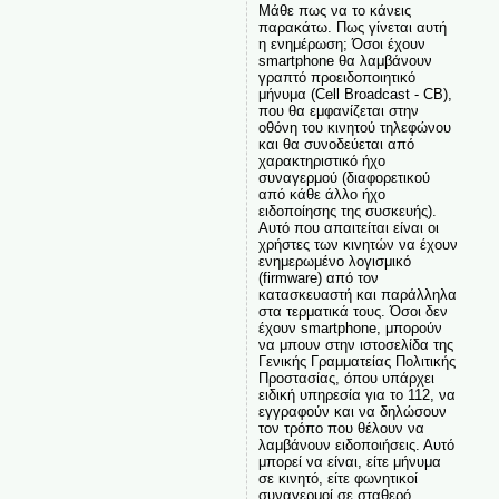
Μάθε πως να το κάνεις
παρακάτω. Πως γίνεται αυτή
η ενημέρωση; Όσοι έχουν
smartphone θα λαμβάνουν
γραπτό προειδοποιητικό
μήνυμα (Cell Broadcast - CB),
που θα εμφανίζεται στην
οθόνη του κινητού τηλεφώνου
και θα συνοδεύεται από
χαρακτηριστικό ήχο
συναγερμού (διαφορετικού
από κάθε άλλο ήχο
ειδοποίησης της συσκευής).
Αυτό που απαιτείται είναι οι
χρήστες των κινητών να έχουν
ενημερωμένο λογισμικό
(firmware) από τον
κατασκευαστή και παράλληλα
στα τερματικά τους. Όσοι δεν
έχουν smartphone, μπορούν
να μπουν στην ιστοσελίδα της
Γενικής Γραμματείας Πολιτικής
Προστασίας, όπου υπάρχει
ειδική υπηρεσία για το 112, να
εγγραφούν και να δηλώσουν
τον τρόπο που θέλουν να
λαμβάνουν ειδοποιήσεις. Αυτό
μπορεί να είναι, είτε μήνυμα
σε κινητό, είτε φωνητικοί
συναγερμοί σε σταθερό