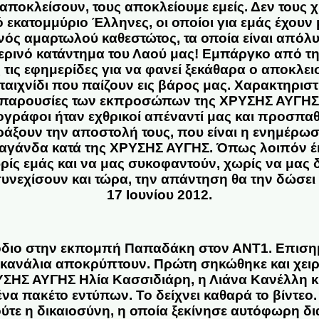
 αποκλείσουν, τους αποκλείουμε εμείς. Δεν τους 
 εκατομμύριο Έλληνες, οι οποίοι για εμάς έχου
ός αμαρτωλού καθεστώτος, τα οποία είναι απόλυ
ερινό κατάντημα του Λαού μας!
Εμπάργκο από τη
ς τις εφημερίδες για να φανεί ξεκάθαρα ο αποκλει
αιχνίδι που παίζουν εις βάρος μας. Χαρακτηριστικό
ι παρουσίες των εκπροσώπων της ΧΡΥΣΗΣ ΑΥΓΗΣ
γράφοι ήταν εχθρικοί απέναντί μας και προσπα
πράξουν την αποστολή τους, που είναι η ενημέρω
αγάνδα κατά της ΧΡΥΣΗΣ ΑΥΓΗΣ. Όπως λοιπόν έκ
ρίς εμάς και να μας συκοφαντούν, χωρίς να μας 
υνεχίσουν και τώρα, την απάντηση θα την δώσει 
17 Ιουνίου 2012.
σόδιο στην εκπομπή Παπαδάκη στον ΑΝΤ1. Επιση
α κανάλια αποκρύπτουν. Πρώτη σηκώθηκε και χειρ
ΣΗΣ ΑΥΓΗΣ Ηλία Κασσιδιάρη, η Λιάνα Κανέλλη 
α πακέτο εντύπων. Το δείχνει καθαρά το βίντεο.
 ούτε η δικαιοσύνη, η οποία ξεκίνησε αυτόφωρη δι