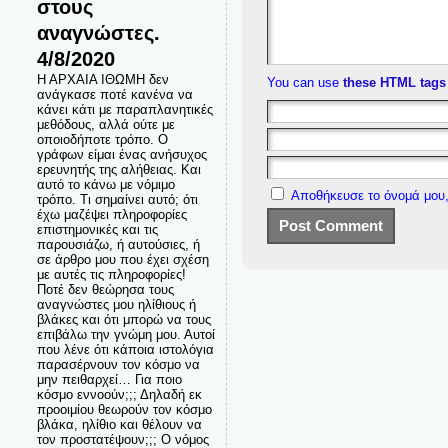
στους
αναγνώστες.
4/8/2020
Η ΑΡΧΑΙΑ ΙΘΩΜΗ δεν
You can use
these HTML tags
ανάγκασε ποτέ κανένα να
κάνει κάτι με παραπλανητικές
μεθόδους, αλλά ούτε με
οποιοδήποτε τρόπο. Ο
γράφων είμαι ένας ανήσυχος
ερευνητής της αλήθειας. Και
αυτό το κάνω με νόμιμο
Αποθήκευσε το όνομά μου,
τρόπο. Τι σημαίνει αυτό; ότι
έχω μαζέψει πληροφορίες
επιστημονικές και τις
παρουσιάζω, ή αυτούσιες, ή
σε άρθρο μου που έχει σχέση
με αυτές τις πληροφορίες!
Ποτέ δεν θεώρησα τους
αναγνώστες μου ηλίθιους ή
βλάκες και ότι μπορώ να τους
επιβάλω την γνώμη μου. Αυτοί
που λένε ότι κάποια ιστολόγια
παρασέρνουν τον κόσμο να
μην πειθαρχεί… Για ποιο
κόσμο εννοούν;;; Δηλαδή εκ
προοιμίου θεωρούν τον κόσμο
βλάκα, ηλίθιο και θέλουν να
τον προστατέψουν;;; Ο νόμος