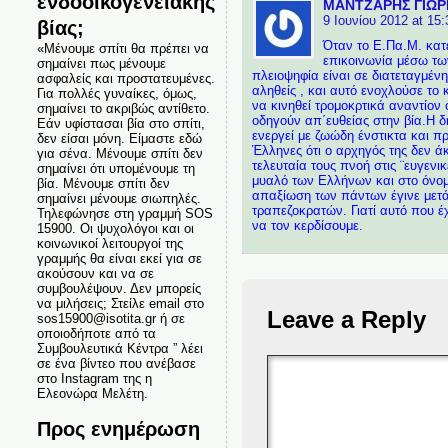
ενδοοικογενειακής
ΜΑΝΤΖΑΡΗΣ ΓΙΩΡ
9 Ιουνίου 2012 at 15:
βίας;
Όταν το Ε.Πα.Μ. κατ
«Μένουμε σπίτι θα πρέπει να
επικοινωνία μέσω τω
σημαίνει πως μένουμε
πλειοψηφία είναι σε διατεταγμέν
ασφαλείς και προστατευμένες.
αληθείς , και αυτό ενοχλούσε το
Για πολλές γυναίκες, όμως,
να κινηθεί τρομοκρτικά αναντίον
σημαίνει το ακριβώς αντίθετο.
οδηγούν απ΄ευθείας στην βία.Η δη
Εάν υφίστασαι βία στο σπίτι,
ενεργεί με ζωώδη ένστικτα και π
δεν είσαι μόνη. Είμαστε εδώ
Έλληνες ότι ο αρχηγός της δεν 
για σένα. Μένουμε σπίτι δεν
τελευταία τους πνοή στις ¨ευγενι
σημαίνει ότι υπομένουμε τη
μυαλό των Ελλήνων και στο όνομ
βία. Μένουμε σπίτι δεν
απαξίωση των πάντων έγινε μετά
σημαίνει μένουμε σιωπηλές.
τραπεζοκρατών. Γιατί αυτό που έ
Τηλεφώνησε στη γραμμή SOS
να τον κερδίσουμε.
15900. Οι ψυχολόγοι και οι
κοινωνικοί λειτουργοί της
γραμμής θα είναι εκεί για σε
ακούσουν και να σε
συμβουλέψουν. Δεν μπορείς
να μιλήσεις; Στείλε email στο
Leave a Reply
sos15900@isotita.gr ή σε
οποιοδήποτε από τα
Συμβουλευτικά Κέντρα ” λέει
σε ένα βίντεο που ανέβασε
στο Instagram της η
Ελεονώρα Μελέτη.
Προς ενημέρωση