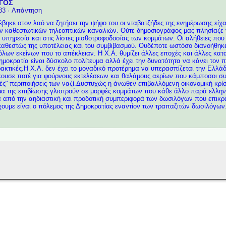
ΓΟΣ
33
· Απάντηση
έβηκε στον λαό να ζητήσει την ψήφο του οι νταβατζήδες της ενημέρωσης είχ
ν καθεστωτικών τηλεοπτικών καναλιών. Ούτε δημοσιογράφος μας πλησίαζε γι
η υπηρεσία και στις λίστες μισθοτροφοδοσίας των κομμάτων. Οι αλήθειες πο
 καθεστώς της υποτέλειας και του συμβιβασμού. Ουδέποτε ωστόσο διανοήθηκ
 όλων εκείνων που το απέκλειαν. Η Χ.Α. θυμίζει άλλες εποχές και άλλες κα
μοκρατία είναι δύσκολο πολίτευμα αλλά έχει την δυνατότητα να κάνει τον πο
ρακτικές.Η Χ.Α. δεν έχει το μοναδικό προτέρημα να υπερασπίζεται την Ελλά
άκουσε ποτέ για φούρνους εκτελέσεων και θαλάμους αερίων που κάμποσοι σ
κές¨ περιποιήσεις των ναζί.Δυστυχώς η άνωθεν επιβαλλόμενη οικονομική κρίσ
α της επιβίωσης γλιστρούν σε μορφές κομμάτων που κάθε άλλο παρά ελληνικ
 από την αηδιαστική και προδοτική συμπεριφορά των δωσιλόγων που επικ
χουμε είναι ο πόλεμος της Δημοκρατίας εναντίον των τραπαζιτών δωσιλόγων