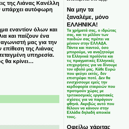
ις της Λιάνας Κανέλλη
Να μην τα
εν υπάρχει αυτόφωρη
ξαναλέμε, μόνο
ΕΛΛΗΝΙΚΑ!
ημα εναντίον όλων και
Τα χρήματά σας, ο ιδρώτας
σας, και το μέλλον των
ια και παίζουν ένα
παιδιών σας πρέπει να
αγωνιστή μας για την
μένουν στην ΕΛΛΑΔΑ.
ν επίθεση της Λιάνας
Πάντα και παντού, όσο
μπορούμε, να αναζητούμε
ατεταγμένη υπηρεσία.
τα Ελληνικά προϊόντα και
ός θα κρίνει…
τις πραγματικές Ελληνικές
επιχειρήσεις για να δίνουμε
τον οβολό μας. Κάθε Ευρώ
που φεύγει εκτός, δεν
επιστρέφει ποτέ. Δεν θα
ενισχύσουμε εμείς την
κερδοφορία εταιρειών που
προτιμούν χώρες με
τριτοκοσμικές εργασιακές
σχέσεις για να παράγουν
φθηνά. Ακριβώς αυτό που
θέλουν να κάνουν στην
Ελλάδα δηλαδή αποικία
τους.
Οφείλω χάριτας