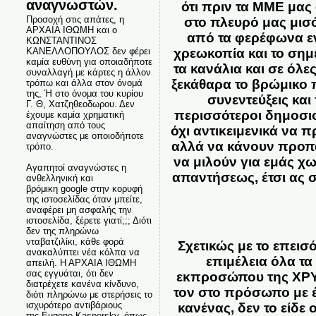
αναγνωστών.
ότι πριν τα ΜΜΕ μας
Προσοχή στις απάτες, η
στο πλευρό μας μισό
ΑΡΧΑΙΑ ΙΘΩΜΗ και ο
από τα φερέφωνα εν
ΚΩΝΣΤΑΝΤΙΝΟΣ
ΚΑΝΕΛΛΟΠΟΥΛΟΣ δεν φέρει
χρεωκοπία και το σημ
καμία ευθύνη για οποιαδήποτε
τα κανάλια και σε όλε
συναλλαγή με κάρτες η άλλον
ξεκάθαρα το βρώμικο π
τρόπω και άλλα στον όνομά
της, Ή στο όνομα του κυρίου
συνεντεύξεις κα
Γ. Θ, Χατζηθεοδωρου. Δεν
περισσότεροι δημοσιο
έχουμε καμία χρηματική
απαίτηση από τους
όχι αντικειμενικά να 
αναγνώστες με οποιοδήποτε
αλλά να κάνουν προπ
τρόπο.
να μιλούν για εμάς χω
Αγαπητοί αναγνώστες η
απαντήσεως, έτσι ας σ
ανθελληνική και
βρόμικη google στην κορυφή
της ιστοσελίδας όταν μπείτε,
αναφέρει μη ασφαλής την
ιστοσελίδα, ξέρετε γιατί;;; Διότι
δεν της πληρώνω
νταβατζιλίκι, κάθε φορά
Σχετικώς με το επει
ανακαλύπτει νέα κόλπα να
επιμέλεια όλα τ
απειλή. Η ΑΡΧΑΙΑ ΙΘΩΜΗ
σας εγγυάται, ότι δεν
εκπροσώπου της ΧΡΥ
διατρέχετε κανένα κίνδυνο,
τον στο πρόσωπο με έν
διότι πληρώνω με στερήσεις το
ισχυρότερο αντιβάριους
κανένας, δεν το είδε
της Eugene Kaspersky, όπως