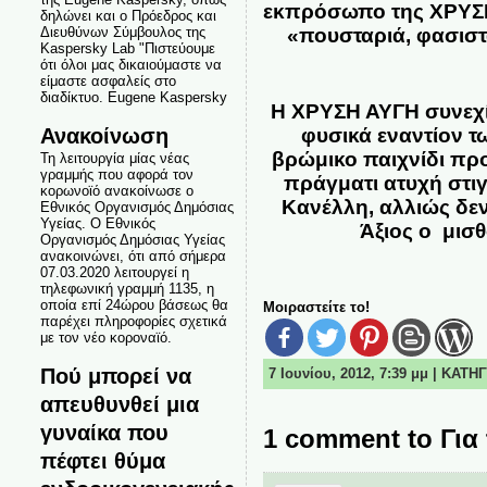
εκπρόσωπο της ΧΡΥΣΗΣ
δηλώνει και ο Πρόεδρος και
Διευθύνων Σύμβουλος της
«πουσταριά, φασιστ
Kaspersky Lab "Πιστεύουμε
ότι όλοι μας δικαιούμαστε να
είμαστε ασφαλείς στο
διαδίκτυο. Eugene Kaspersky
Η ΧΡΥΣΗ ΑΥΓΗ συνεχίζ
Ανακοίνωση
φυσικά εναντίον τ
βρώμικο παιχνίδι πρ
Τη λειτουργία μίας νέας
γραμμής που αφορά τον
πράγματι ατυχή στιγμ
κορωνοϊό ανακοίνωσε ο
Κανέλλη, αλλιώς δεν
Εθνικός Οργανισμός Δημόσιας
Υγείας. Ο Εθνικός
Άξιος ο μισθ
Οργανισμός Δημόσιας Υγείας
ανακοινώνει, ότι από σήμερα
07.03.2020 λειτουργεί η
τηλεφωνική γραμμή 1135, η
οποία επί 24ώρου βάσεως θα
Μοιραστείτε το!
παρέχει πληροφορίες σχετικά
με τον νέο κοροναϊό.
Πού μπορεί να
7 Ιουνίου, 2012, 7:39 μμ | ΚΑΤ
απευθυνθεί μια
γυναίκα που
1 comment to Για
πέφτει θύμα