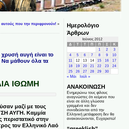
ί αυτούς που την περιφρονούν!
»
Ημερολόγιο
Άρθρων
Ιούνιος 2012
Δ
Τ
Τ
Π
Π
Σ
Κ
1
2
3
 χρυσή αυγή είναι το
4
5
6
7
8
9
10
 Να μάθουν όλα τα
11
12
13
14
15
16
17
18
19
20
21
22
23
24
25
26
27
28
29
30
« Μάι
Ιούλ »
ΙΑ ΙΘΩΜΗ
ΑΝΑΚΟΙΝΩΣΗ
Ενημερώνω τους φίλους
αναγνώστες ότι κείμενα που
είναι σε άλλη γλώσσα
γραμμένα και δεν
σαν μαζί με τους
συνοδεύονται από την
ΥΣΗ ΑΥΓΗ. Καμμία
Ελληνική μετάφραση δεν θα
ς περιστατικό στην
ανακοινώνονται, Ευχαριστώ!
ρος τον Ελληνικό Λαό
“greeklish”