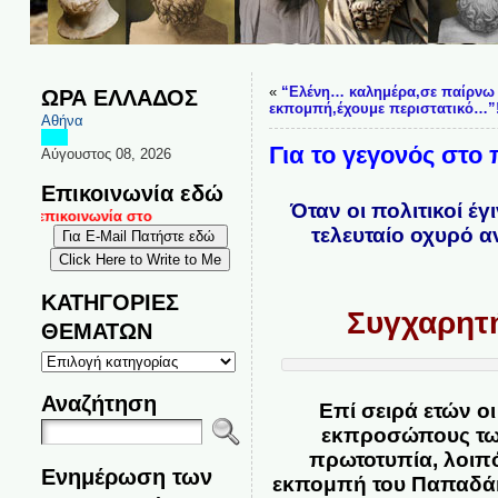
«
“Ελένη… καλημέρα,σε παίρνω
ΩΡΑ ΕΛΛΑΔΟΣ
εκπομπή,έχουμε περιστατικό…”!
Αθήνα
Για το γεγονός στο
Αύγουστος 08, 2026
Επικοινωνία εδώ
Όταν οι πολιτικοί έ
αι επικοινωνία στο
τελευταίο οχυρό 
ΚΑΤΗΓΟΡΙΕΣ
Συγχαρητή
ΘΕΜΑΤΩΝ
ΚΑΤΗΓΟΡΙΕΣ
ΘΕΜΑΤΩΝ
Αναζήτηση
Επί σειρά ετών 
εκπροσώπους των
πρωτοτυπία, λοιπό
Ενημέρωση των
εκπομπή του Παπαδάκ