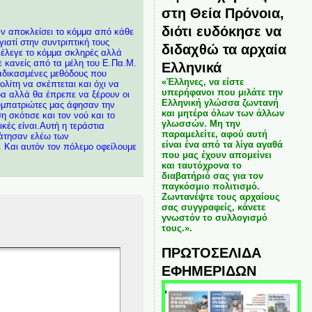
στη Θεία Πρόνοια,
διότι ευδόκησε να
αν αποκλείσει το κόμμα από κάθε
ατί στην συντριπτική τους
διδαχθώ τα αρχαία
υ έλεγε το κόμμα σκληρές αλλά
ε κανείς από τα μέλη του Ε.Πα.Μ.
Ελληνικά
ταδικασμένες μεθόδους που
«Έλληνες, να είστε
λίτη να σκέπτεται και όχι να
υπερήφανοι που μιλάτε την
δα αλλά θα έπρεπε να ξέρουν οι
Ελληνική γλώσσα ζωντανή
υμπατριώτες μας άφησαν την
και μητέρα όλων των άλλων
η σκότισε και τον νού και το
γλωσσών. Μη την
ές είναι.Αυτή η τεράστια
παραμελείτε, αφού αυτή
ράτησαν ελέω των
είναι ένα από τα λίγα αγαθά
. Και αυτόν τον πόλεμο οφείλουμε
που μας έχουν απομείνει
και ταυτόχρονα το
διαβατήριό σας για τον
παγκόσμιο πολιτισμό.
Ζωντανέψτε τους αρχαίους
σας συγγραφείς, κάνετε
γνωστόν το συλλογισμό
τους.».
ΠΡΩΤΟΣΕΛΙΔΑ
ΕΦΗΜΕΡΙΔΩΝ