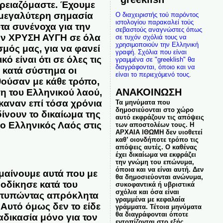
χρειαζόμαστε. Έχουμε
ν μεγαλύτερη σημασία
Ο διαχειριστής τού παρόντος
ιστολογίου παρακαλεί τούς
τα συνένοχα για την
σεβαστούς αναγνώστες όπως
ν ΧΡΥΣΗ ΑΥΓΗ σε όλα
σε τυχόν σχόλιά τους να
χρησιμοποιούν την Ελληνική
σμός μας, για να φανεί
γραφή. Σχόλια που είναι
 είναι ότι σε όλες τις
γραμμένα σε "greeklish" θα
διαγράφονται, όποιο και να
 κατά σύστημα οι
είναι το περιεχόμενό τους.
θούσαν με κάθε τρόπο,
ΑΝΑΚΟΙΝΩΣΗ
ση του Ελληνικού λαού,
αναν επί τόσα χρόνια
Τα μηνύματα που
δημοσιεύονται στο χώρο
δίνουν το δικαίωμα της
αυτό εκφράζουν τις απόψεις
ο Ελληνικός Λαός στις
των αποστολέων τους. Η
ΑΡΧΑΙΑ ΙΘΩΜΗ δεν υιοθετεί
καθ’ οιονδήποτε τρόπο τις
απόψεις αυτές. Ο καθένας
έχει δικαίωμα να εκφράζει
την γνώμη του επώνυμα,
όποια και να είναι αυτή. Δεν
μαίνουμε αυτά που με
θα δημοσιεύονται ανώνυμα,
οδίκησε κατά του
συκοφαντικά ή υβριστικά
σχόλια και όσα είναι
κτυπώντας απρόκλητα
γραμμένα με κεφαλαία
 Αυτό όμως δεν το είδε
γράμματα. Τέτοια μηνύματα
θα διαγράφονται όποτε
αδικασία μόνο για τον
εντοπίζονται στο εξής.