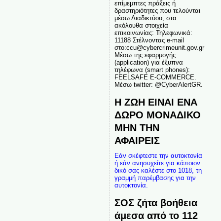
επίμεμπτες πράξεις ή
δραστηριότητες που τελούνται
μέσω Διαδικτύου, στα
ακόλουθα στοιχεία
επικοινωνίας: Τηλεφωνικά:
11188 Στέλνοντας e-mail
στο:ccu@cybercrimeunit.gov.gr
Μέσω της εφαρμογής
(application) για έξυπνα
τηλέφωνα (smart phones):
FEELSAFE E-COMMERCE.
Μέσω twitter: @CyberAlertGR.
Η ΖΩΗ ΕΙΝΑΙ ΕΝΑ
ΔΩΡΟ ΜΟΝΑΔΙΚΟ
ΜΗΝ ΤΗΝ
ΑΦΑΙΡΕΙΣ
Εάν σκέφτεστε την αυτοκτονία
ή εάν ανησυχείτε για κάποιον
δικό σας καλέστε στο 1018, τη
γραμμή παρέμβασης για την
αυτοκτονία.
ΣΟΣ ζήτα βοήθεια
άμεσα από το 112