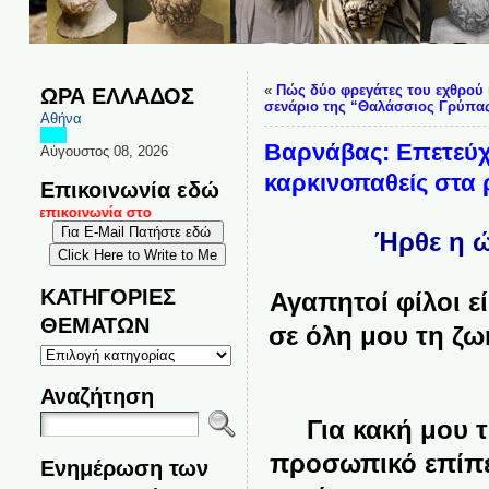
«
Πώς δύο φρεγάτες του εχθρού 
ΩΡΑ ΕΛΛΑΔΟΣ
σενάριο της “Θαλάσσιος Γρύπας
Αθήνα
Βαρνάβας: Επετεύχ
Αύγουστος 08, 2026
καρκινοπαθείς στα
Επικοινωνία εδώ
αι επικοινωνία στο
Ήρθε η ώ
ΚΑΤΗΓΟΡΙΕΣ
Αγαπητοί φίλοι ε
ΘΕΜΑΤΩΝ
σε όλη μου τη ζω
ΚΑΤΗΓΟΡΙΕΣ
ΘΕΜΑΤΩΝ
Αναζήτηση
Για κακή μου 
προσωπικό επίπε
Ενημέρωση των