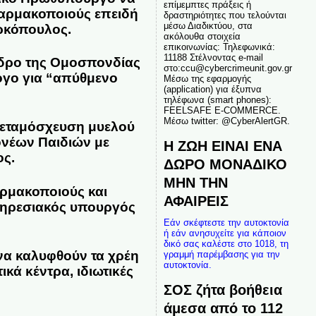
επίμεμπτες πράξεις ή
 φαρμακοποιούς επειδή
δραστηριότητες που τελούνται
μέσω Διαδικτύου, στα
αρκόπουλος.
ακόλουθα στοιχεία
επικοινωνίας: Τηλεφωνικά:
11188 Στέλνοντας e-mail
όεδρο της Ομοσπονδίας
στο:ccu@cybercrimeunit.gov.gr
όγο για “απύθμενο
Μέσω της εφαρμογής
(application) για έξυπνα
τηλέφωνα (smart phones):
FEELSAFE E-COMMERCE.
Μέσω twitter: @CyberAlertGR.
 μεταμόσχευση μυελού
ονέων Παιδιών με
Η ΖΩΗ ΕΙΝΑΙ ΕΝΑ
ος.
ΔΩΡΟ ΜΟΝΑΔΙΚΟ
ΜΗΝ ΤΗΝ
αρμακοποιούς και
ΑΦΑΙΡΕΙΣ
υπηρεσιακός υπουργός
Εάν σκέφτεστε την αυτοκτονία
ή εάν ανησυχείτε για κάποιον
δικό σας καλέστε στο 1018, τη
να καλυφθούν τα χρέη
γραμμή παρέμβασης για την
αυτοκτονία.
κά κέντρα, ιδιωτικές
ΣΟΣ ζήτα βοήθεια
άμεσα από το 112