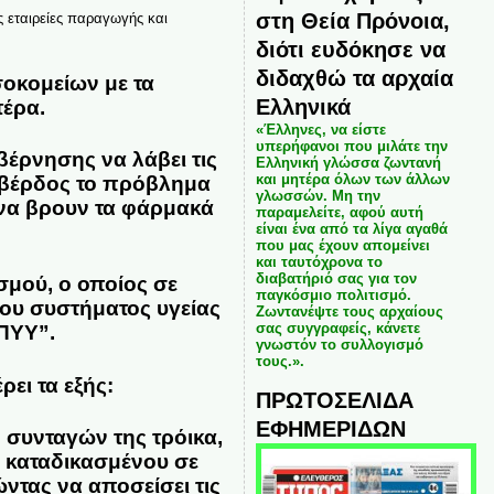
στη Θεία Πρόνοια,
ς εταιρείες παραγωγής και
διότι ευδόκησε να
διδαχθώ τα αρχαία
σοκομείων με τα
Ελληνικά
τέρα.
«Έλληνες, να είστε
υπερήφανοι που μιλάτε την
βέρνησης να λάβει τις
Ελληνική γλώσσα ζωντανή
και μητέρα όλων των άλλων
βέρδος
το πρόβλημα
γλωσσών. Μη την
 να βρουν τα φάρμακά
παραμελείτε, αφού αυτή
είναι ένα από τα λίγα αγαθά
που μας έχουν απομείνει
και ταυτόχρονα το
διαβατήριό σας για τον
μού, ο οποίος σε
παγκόσμιο πολιτισμό.
ιου συστήματος υγείας
Ζωντανέψτε τους αρχαίους
σας συγγραφείς, κάνετε
ΠΥΥ”.
γνωστόν το συλλογισμό
τους.».
ει τα εξής:
ΠΡΩΤΟΣΕΛΙΔΑ
ΕΦΗΜΕΡΙΔΩΝ
 συνταγών της τρόικα,
υ καταδικασμένου σε
τας να αποσείσει τις