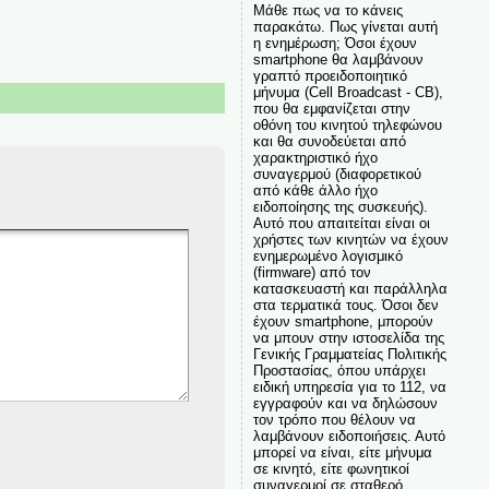
Μάθε πως να το κάνεις
παρακάτω. Πως γίνεται αυτή
η ενημέρωση; Όσοι έχουν
smartphone θα λαμβάνουν
γραπτό προειδοποιητικό
μήνυμα (Cell Broadcast - CB),
που θα εμφανίζεται στην
οθόνη του κινητού τηλεφώνου
και θα συνοδεύεται από
χαρακτηριστικό ήχο
συναγερμού (διαφορετικού
από κάθε άλλο ήχο
ειδοποίησης της συσκευής).
Αυτό που απαιτείται είναι οι
χρήστες των κινητών να έχουν
ενημερωμένο λογισμικό
(firmware) από τον
κατασκευαστή και παράλληλα
στα τερματικά τους. Όσοι δεν
έχουν smartphone, μπορούν
να μπουν στην ιστοσελίδα της
Γενικής Γραμματείας Πολιτικής
Προστασίας, όπου υπάρχει
ειδική υπηρεσία για το 112, να
εγγραφούν και να δηλώσουν
τον τρόπο που θέλουν να
λαμβάνουν ειδοποιήσεις. Αυτό
μπορεί να είναι, είτε μήνυμα
σε κινητό, είτε φωνητικοί
συναγερμοί σε σταθερό