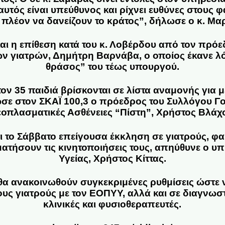
 αυτός είναι υπεύθυνος και ρίχνει ευθύνες στους
πλέον να δανείζουν το κράτος”, δήλωσε ο κ. Μ
και η επίθεση κατά του κ. Λοβέρδου από τον πρ
ν γιατρών, Δημήτρη Βαρνάβα, ο οποίος έκανε λ
θράσος” του τέως υπουργού.
στον 35 παιδιά βρίσκονται σε λίστα αναμονής για
σε στον ΣΚΑΪ 100,3 ο πρόεδρος του Συλλόγου Γ
οπλασματικές Ασθένειες “Πίστη”, Χρήστος Βλάχ
τι το Σάββατο επείγουσα έκκληση σε γιατρούς, φ
ατήσουν τις κινητοποιήσεις τους, απηύθυνε ο 
Υγείας, Χρήστος Κίττας.
 θα ανακοινωθούν συγκεκριμένες ρυθμίσεις ώστε 
ς γιατρούς με τον ΕΟΠΥΥ, αλλά και σε διαγνωστι
κλινικές και φυσιοθεραπευτές.