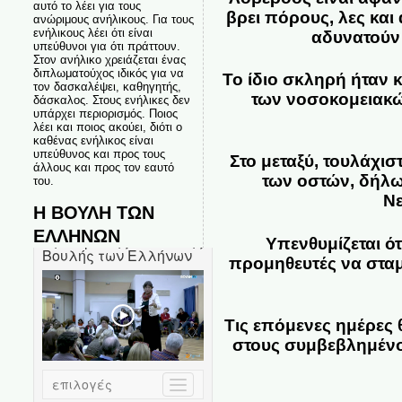
αυτό το λέει για τους
βρει πόρους, λες και
ανώριμους ανήλικους. Για τους
ενήλικους λέει ότι είναι
αδυνατούν 
υπεύθυνοι για ότι πράττουν.
Στον ανήλικο χρειάζεται ένας
διπλωματούχος ιδικός για να
Το ίδιο σκληρή ήταν 
τον δασκαλέψει, καθηγητής,
των νοσοκομειακώ
δάσκαλος. Στους ενήλικες δεν
υπάρχει περιορισμός. Ποιος
λέει και ποιος ακούει, διότι ο
καθένας ενήλικος είναι
υπεύθυνος και προς τους
Στο μεταξύ, τουλάχι
άλλους και προς τον εαυτό
των οστών, δήλω
του.
Νε
Η ΒΟΥΛΗ ΤΩΝ
ΕΛΛΗΝΩΝ
Υπενθυμίζεται ό
προμηθευτές να σταμ
Τις επόμενες ημέρες
στους συμβεβλημένου