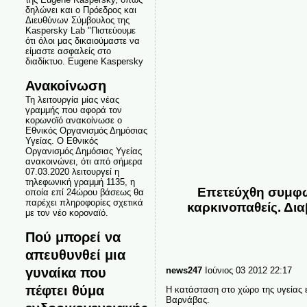
δηλώνει και ο Πρόεδρος και
Διευθύνων Σύμβουλος της
Kaspersky Lab "Πιστεύουμε
ότι όλοι μας δικαιούμαστε να
είμαστε ασφαλείς στο
διαδίκτυο. Eugene Kaspersky
Ανακοίνωση
Τη λειτουργία μίας νέας
γραμμής που αφορά τον
κορωνοϊό ανακοίνωσε ο
Εθνικός Οργανισμός Δημόσιας
Υγείας. Ο Εθνικός
Οργανισμός Δημόσιας Υγείας
ανακοινώνει, ότι από σήμερα
07.03.2020 λειτουργεί η
τηλεφωνική γραμμή 1135, η
Επετεύχθη συμφων
οποία επί 24ώρου βάσεως θα
παρέχει πληροφορίες σχετικά
καρκινοπαθείς. Δι
με τον νέο κοροναϊό.
Πού μπορεί να
απευθυνθεί μια
γυναίκα που
news247
Ιούνιος 03 2012 22:17
πέφτει θύμα
Η κατάσταση στο χώρο της υγείας 
Βαρνάβας.