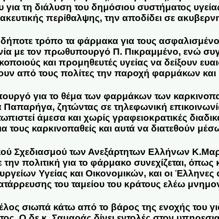
ου για τη διάλυση του δημόσιου συστήματος υγεία
κευτικής περίθαλψης, την αποδίδει σε ακυβερνη
οδήποτε τρόπο τα φάρμακα για τους ασφαλισμένο
νία με τον πρωθυπουργό Π. Πικραμμένο, ενώ συ
ποιούς και προμηθευτές υγείας να δείξουν ευα
ουν από τους πολίτες την παροχή φαρμάκων και
ουργό για το θέμα των φαρμάκων των καρκινο
α Παπαρήγα, ζητώντας σε τηλεφωνική επικοινωνί
ωπιστεί άμεσα και χωρίς γραφειοκρατικές διαδι
α τους καρκινοπαθείς και αυτά να διατεθούν μέσ
κού Σχεδιασμού των Ανεξάρτητων Ελλήνων Κ.Μα
ε την πολιτική για το φάρμακο συνεχίζεται, όπως 
ργείων Υγείας και Οικονομικών, και οι Έλληνες α
ατάρρευσης του ταμείου του κράτους ελέω μνημον
έλος σιωπά κάτω από το βάρος της ενοχής του για
τος. Ο δε κ. Σαμαράς δίνει εντολές στον υπηρε