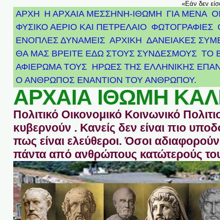
«Εάν δεν είσ
ΑΡΧΗ
Η ΑΡΧΑΙΑ ΜΕΣΣΗΝΗ-ΙΘΩΜΗ
ΓΙΑ ΜΕΝΑ
Ο
ΦΥΣΙΚΟ ΑΕΡΙΟ ΚΑΙ ΠΕΤΡΕΛΑΙΟ
ΦΩΤΟΓΡΑΦΙΕΣ
ΕΝΟΠΛΕΣ ΔΥΝΑΜΕΙΣ
ΑΡΧΙΚΉ
ΔΑΝΕΙΑΚΕΣ ΣΥΜ
ΘΑ ΜΑΣ ΒΡΕΙΤΕ ΕΔΩ ΣΤΟΥΣ ΣΥΝΔΕΣΜΟΥΣ
ΤΟ 
ΑΦΙΈΡΩΜΑ ΤΟΥΣ ΉΡΩΕΣ ΤΗΣ ΕΛΛΗΝΙΚΉΣ ΕΠΑΝ
Ο ΑΝΘΡΩΠΟΣ ΕΝΑΝΤΙΟΝ ΤΟΥ ΑΝΘΡΩΠΟΥ.
ΑΡΧΑΙΑ ΙΘΩΜΗ ΚΑΛ
Πολιτικό Οικονομικό Κοινωνικό Πολιτι
κυβερνούν . Κανείς δεν είναι πιο υπ
πως είναι ελεύθεροι. Όσοι αδιαφορούν 
πάντα από ανθρώπους κατώτερούς του