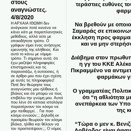
στους
τεράστιες ευθύνες τ
αναγνώστες.
φαρμα
4/8/2020
Η ΑΡΧΑΙΑ ΙΘΩΜΗ δεν
Να βρεθούν με οποι
ανάγκασε ποτέ κανένα να
Σαμαράς
σε επικοινω
κάνει κάτι με παραπλανητικές
μεθόδους, αλλά ούτε με
έκκληση προς φαρμακο
οποιοδήποτε τρόπο. Ο
και να μην στερήσ
γράφων είμαι ένας ανήσυχος
ερευνητής της αλήθειας. Και
αυτό το κάνω με νόμιμο
Διάβημα στον πρωθυπ
τρόπο. Τι σημαίνει αυτό; ότι
έχω μαζέψει πληροφορίες
η γγ του ΚΚΕ Αλέκ
επιστημονικές και τις
Πικραμμένο να αντιμετ
παρουσιάζω, ή αυτούσιες, ή
σε άρθρο μου που έχει σχέση
φαρμάκων γι
με αυτές τις πληροφορίες!
Ποτέ δεν θεώρησα τους
αναγνώστες μου ηλίθιους ή
Ο γραμματέας Πολιτι
βλάκες και ότι μπορώ να τους
ότι “η αθλιότητα μ
επιβάλω την γνώμη μου. Αυτοί
που λένε ότι κάποια ιστολόγια
ανεπάρκεια των Υπου
παρασέρνουν τον κόσμο να
της κ
μην πειθαρχεί… Για ποιο
κόσμο εννοούν;;; Δηλαδή εκ
προοιμίου θεωρούν τον κόσμο
“Τώρα ο μεν κ. Βενιζ
βλάκα, ηλίθιο και θέλουν να
τον προστατέψουν;;; Ο νόμος
Λοβέρδος είναι άφαν