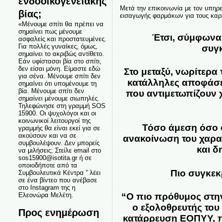
ενδοοικογενειακής
Μετά την επικοινωνία με τον υπηρε
βίας;
εισαγωγής φαρμάκων για τους καρ
«Μένουμε σπίτι θα πρέπει να
σημαίνει πως μένουμε
Έτσι, σύμφωνα 
ασφαλείς και προστατευμένες.
Για πολλές γυναίκες, όμως,
συγκ
σημαίνει το ακριβώς αντίθετο.
Εάν υφίστασαι βία στο σπίτι,
δεν είσαι μόνη. Είμαστε εδώ
Στο μεταξύ, νωρίτερα
για σένα. Μένουμε σπίτι δεν
κατάλληλες αποφάσε
σημαίνει ότι υπομένουμε τη
βία. Μένουμε σπίτι δεν
που αντιμετωπίζουν 
σημαίνει μένουμε σιωπηλές.
Τηλεφώνησε στη γραμμή SOS
15900. Οι ψυχολόγοι και οι
κοινωνικοί λειτουργοί της
Τόσο άμεση όσο 
γραμμής θα είναι εκεί για σε
ακούσουν και να σε
ανακοίνωση του χαρακ
συμβουλέψουν. Δεν μπορείς
και 
να μιλήσεις; Στείλε email στο
sos15900@isotita.gr ή σε
οποιοδήποτε από τα
Πιο συγκεκ
Συμβουλευτικά Κέντρα ” λέει
σε ένα βίντεο που ανέβασε
στο Instagram της η
“Ο πιο πρόθυμος στην
Ελεονώρα Μελέτη.
ο εξολοθρευτής του
Προς ενημέρωση
κατάρρευση ΕΟΠΥΥ, π