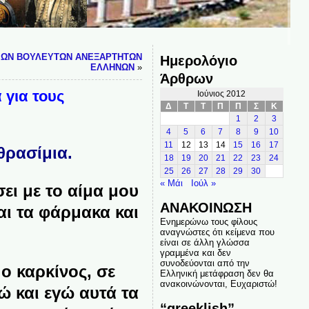
ΙΩΝ ΒΟΥΛΕΥΤΩΝ ΑΝΕΞΑΡΤΗΤΩΝ
Ημερολόγιο
ΕΛΛΗΝΩΝ
»
Άρθρων
για τους
Ιούνιος 2012
Δ
Τ
Τ
Π
Π
Σ
Κ
1
2
3
4
5
6
7
8
9
10
11
12
13
14
15
16
17
θρασίμια.
18
19
20
21
22
23
24
25
26
27
28
29
30
« Μάι
Ιούλ »
ει με το αίμα μου
ΑΝΑΚΟΙΝΩΣΗ
αι τα φάρμακα και
Ενημερώνω τους φίλους
αναγνώστες ότι κείμενα που
είναι σε άλλη γλώσσα
γραμμένα και δεν
συνοδεύονται από την
ο καρκίνος, σε
Ελληνική μετάφραση δεν θα
ανακοινώνονται, Ευχαριστώ!
 και εγώ αυτά τα
“greeklish”