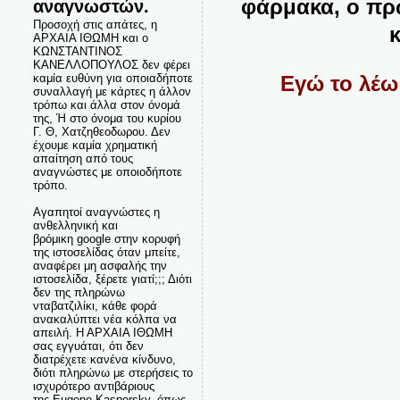
φάρμακα, ο πρ
αναγνωστών.
Προσοχή στις απάτες, η
ΑΡΧΑΙΑ ΙΘΩΜΗ και ο
ΚΩΝΣΤΑΝΤΙΝΟΣ
ΚΑΝΕΛΛΟΠΟΥΛΟΣ δεν φέρει
καμία ευθύνη για οποιαδήποτε
Εγώ το λέω 
συναλλαγή με κάρτες η άλλον
τρόπω και άλλα στον όνομά
της, Ή στο όνομα του κυρίου
Γ. Θ, Χατζηθεοδωρου. Δεν
έχουμε καμία χρηματική
απαίτηση από τους
αναγνώστες με οποιοδήποτε
τρόπο.
Αγαπητοί αναγνώστες η
ανθελληνική και
βρόμικη google στην κορυφή
της ιστοσελίδας όταν μπείτε,
αναφέρει μη ασφαλής την
ιστοσελίδα, ξέρετε γιατί;;; Διότι
δεν της πληρώνω
νταβατζιλίκι, κάθε φορά
ανακαλύπτει νέα κόλπα να
απειλή. Η ΑΡΧΑΙΑ ΙΘΩΜΗ
σας εγγυάται, ότι δεν
διατρέχετε κανένα κίνδυνο,
διότι πληρώνω με στερήσεις το
ισχυρότερο αντιβάριους
της Eugene Kaspersky, όπως