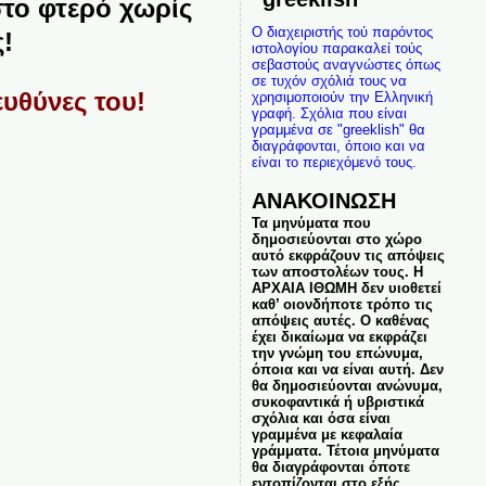
το φτερό χωρίς
Ο διαχειριστής τού παρόντος
!
ιστολογίου παρακαλεί τούς
σεβαστούς αναγνώστες όπως
σε τυχόν σχόλιά τους να
ευθύνες του!
χρησιμοποιούν την Ελληνική
γραφή. Σχόλια που είναι
γραμμένα σε "greeklish" θα
διαγράφονται, όποιο και να
είναι το περιεχόμενό τους.
ΑΝΑΚΟΙΝΩΣΗ
Τα μηνύματα που
δημοσιεύονται στο χώρο
αυτό εκφράζουν τις απόψεις
των αποστολέων τους. Η
ΑΡΧΑΙΑ ΙΘΩΜΗ δεν υιοθετεί
καθ’ οιονδήποτε τρόπο τις
απόψεις αυτές. Ο καθένας
έχει δικαίωμα να εκφράζει
την γνώμη του επώνυμα,
όποια και να είναι αυτή. Δεν
θα δημοσιεύονται ανώνυμα,
συκοφαντικά ή υβριστικά
σχόλια και όσα είναι
γραμμένα με κεφαλαία
γράμματα. Τέτοια μηνύματα
θα διαγράφονται όποτε
εντοπίζονται στο εξής.