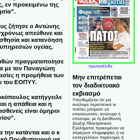
ς, εν προκειμένω της
σία”.
υς ζήτησε ο
Αντώνης
γχρόνως απεύθυνε και
ισθησία και κατανόηση
 υπηρεσιών υγείας.
παθών πραγματοποίησε
πρωτοσέλιδα
α με τον Παναγιώτη
κασίες η προμήθεια των
Μην επιτρέπεται
ω του ΕΟΠΥΥ.
τον διαδικτυακό
εκβιασμό
ρκόπουλος κατήγγειλε
Υπενθυμίζεται ότι για
και η απάθεια και η
ανάλογα περιστατικά οι
πολίτες μπορούν να
σθενείς είναι όμηροι
επικοινωνούν, ανώνυμα ή
ίου”.
επώνυμα, με τη Διεύθυνση
Δίωξης Ηλεκτρονικού
Εγκλήματος προκειμένου να
 την κατάντια και ο κ
παρέχουν πληροφορίες ή να
καταγγέλλουν παράνομες ή
σιακό Πρωθυπουργό να