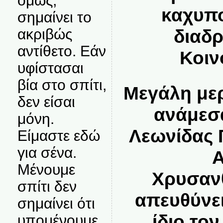
όμως,
καχυπ
σημαίνει το
ακριβώς
διαδ
αντίθετο. Εάν
Κοιν
υφίστασαι
βία στο σπίτι,
Μεγάλη με
δεν είσαι
ανάμεσα
μόνη.
Λεωνίδας 
Είμαστε εδώ
για σένα.
Α
Μένουμε
Χρυσαν
σπίτι δεν
απευθύνε
σημαίνει ότι
ίδιο το
υπομένουμε