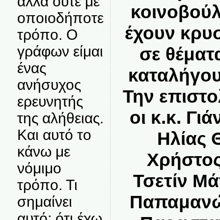
αλλά ούτε με
κοινοβούλ
οποιοδήποτε
έχουν κρυσ
τρόπο. Ο
γράφων είμαι
σε θέματ
ένας
καταλήγου
ανήσυχος
Την επιστ
ερευνητής
οι κ.κ. Γι
της αλήθειας.
Και αυτό το
Ηλίας 
κάνω με
Χρήστος
νόμιμο
Τσετίν Μά
τρόπο. Τι
Παπαμανώ
σημαίνει
αυτό; ότι έχω