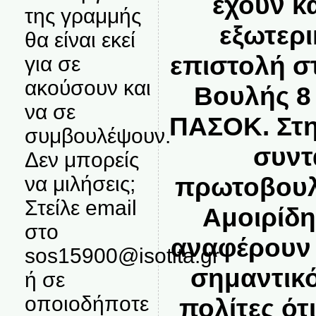
έχουν κ
της γραμμής
εξωτερι
θα είναι εκεί
επιστολή σ
για σε
ακούσουν και
Βουλής 8
να σε
ΠΑΣΟΚ. Στη
συμβουλέψουν.
συντ
Δεν μπορείς
να μιλήσεις;
πρωτοβουλί
Στείλε email
Αμοιρίδη
στο
αναφέρουν ό
sos15900@isotita.gr
σημαντικό
ή σε
οποιοδήποτε
πολίτες ότ