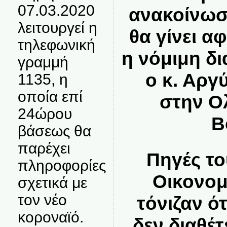
07.03.2020
ανακοίνωσ
λειτουργεί η
θα γίνει α
τηλεφωνική
η νόμιμη δι
γραμμή
ο κ. Αργ
1135, η
οποία επί
στην Ο
24ώρου
Β
βάσεως θα
παρέχει
Πηγές τ
πληροφορίες
Οικονομ
σχετικά με
τον νέο
τόνιζαν ό
κοροναϊό.
δεν διαθέτ