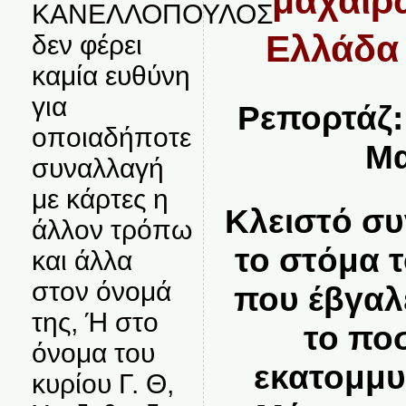
μαχαιρ
ΚΑΝΕΛΛΟΠΟΥΛΟΣ
Ελλάδα
δεν φέρει
καμία ευθύνη
για
Ρεπορτάζ
οποιαδήποτε
Μα
συναλλαγή
με κάρτες η
Κλειστό συ
άλλον τρόπω
το στόμα 
και άλλα
στον όνομά
που έβγαλ
της, Ή στο
το πο
όνομα του
εκατομμυ
κυρίου Γ. Θ,