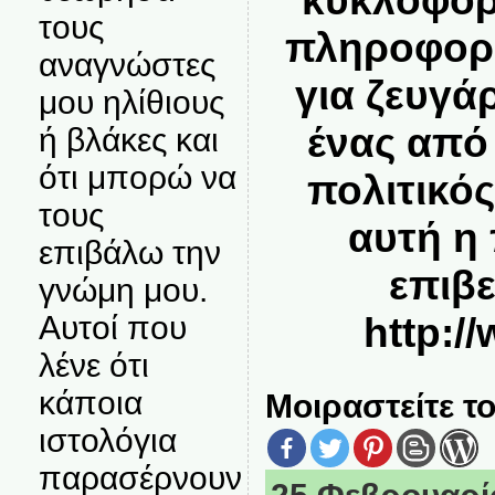
κυκλοφόρ
τους
πληροφορί
αναγνώστες
για ζευγά
μου ηλίθιους
ένας από 
ή βλάκες και
ότι μπορώ να
πολιτικό
τους
αυτή η
επιβάλω την
επιβ
γνώμη μου.
Αυτοί που
http://
λένε ότι
κάποια
Μοιραστείτε το
ιστολόγια
παρασέρνουν