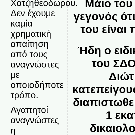
Μάιο του
Χατζηθεοδωρου.
Δεν έχουμε
γεγονός ότι
καμία
του είναι 
χρηματική
απαίτηση
Ήδη ο ειδ
από τους
του ΣΔΟ
αναγνώστες
με
Διώτ
οποιοδήποτε
κατεπείγου
τρόπο.
διαπιστωθε
Αγαπητοί
1 εκ
αναγνώστες
δικαιολο
η