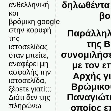
δηλωθέντα
ανθελληνική
και
βο
βρόμικη google
στην κορυφή
Παράλληλ
της
της Β
ιστοσελίδας
συνομιλήσε
όταν μπείτε,
αναφέρει μη
με τον ε
ασφαλής την
Αρχής γ
ιστοσελίδα,
Βρώμικο
ξέρετε γιατί;;;
Παναγιώτ
Διότι δεν της
πληρώνω
οποίος επ