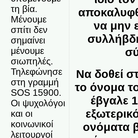
τη βία.
αποκαλυφθ
Μένουμε
να μην 
σπίτι δεν
συλλήβδη
σημαίνει
μένουμε
σύ
σιωπηλές.
Τηλεφώνησε
Να δοθεί σ
στη γραμμή
το όνομα τ
SOS 15900.
έβγαλε 1
Οι ψυχολόγοι
εξωτερικ
και οι
κοινωνικοί
ονόματα 
λειτουργοί