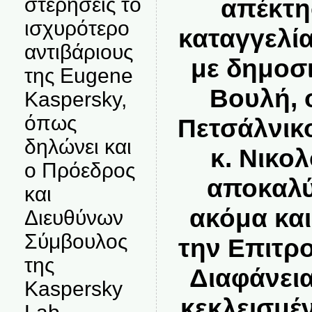
στερήσεις το
απέκτη
ισχυρότερο
καταγγελί
αντιβάριους
με δημοσ
της Eugene
Βουλή, 
Kaspersky,
όπως
Πετσάλνικο
δηλώνει και
κ. Νικο
ο Πρόεδρος
αποκαλύ
και
ακόμα και
Διευθύνων
Σύμβουλος
την Επιτρ
της
Διαφάνεια
Kaspersky
κεκλεισμέ