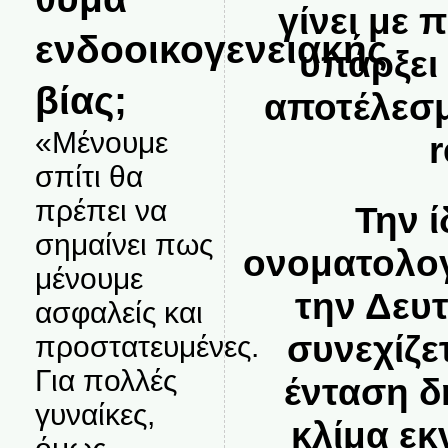
γίνει με 
ενδοοικογενειακής
υπάρξει
βίας;
αποτέλεσμ
«Μένουμε
r
σπίτι θα
πρέπει να
Την ί
σημαίνει πως
ονοματολογ
μένουμε
την Δευ
ασφαλείς και
συνεχίζε
προστατευμένες.
Για πολλές
ένταση 
γυναίκες,
κλίμα εκ