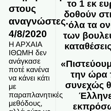
το 1 εκ ε
στους
δοθούν στ
αναγνώστες.
όλα τα ο
4/8/2020
των βουλε
Η ΑΡΧΑΙΑ
καταθέσεις
ΙΘΩΜΗ δεν
ανάγκασε
«Πιστεύουμ
ποτέ κανένα
την ώρα 
να κάνει κάτι
συνεχώς θ
με
Έλληνε
παραπλανητικές
μεθόδους,
εκπρόσω