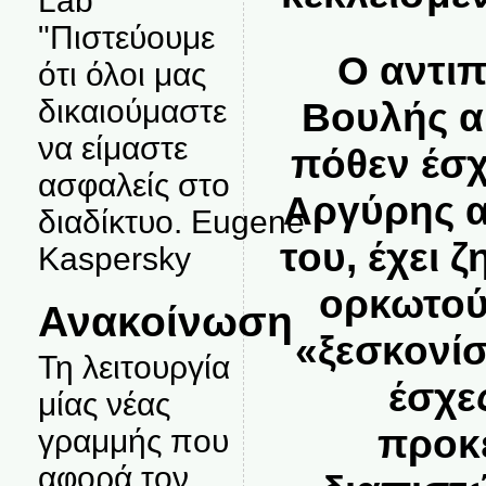
Lab
"Πιστεύουμε
Ο αντι
ότι όλοι μας
δικαιούμαστε
Βουλής α
να είμαστε
πόθεν έσχ
ασφαλείς στο
Αργύρης 
διαδίκτυο. Eugene
του, έχει 
Kaspersky
ορκωτού
Ανακοίνωση
«ξεσκονί
Τη λειτουργία
έσχε
μίας νέας
προκ
γραμμής που
αφορά τον