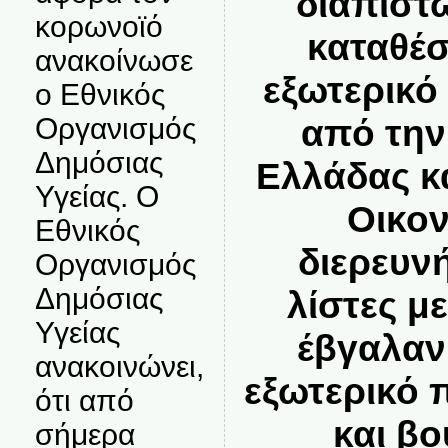
διαπιστ
κορωνοϊό
καταθέ
ανακοίνωσε
εξωτερικό
ο Εθνικός
από την
Οργανισμός
Δημόσιας
Ελλάδας κ
Υγείας. Ο
Οικο
Εθνικός
διερευν
Οργανισμός
Δημόσιας
λίστες μ
Υγείας
έβγαλαν
ανακοινώνει,
εξωτερικό 
ότι από
και βο
σήμερα