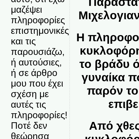
Παραστατ
μαζέψει
Μιχελογια
πληροφορίες
επιστημονικές
Η πληροφο
και τις
κυκλοφόρη
παρουσιάζω,
ή αυτούσιες,
το βράδυ ό
ή σε άρθρο
γυναίκα π
μου που έχει
παρόν το
σχέση με
επιβε
αυτές τις
πληροφορίες!
Από χθε
Ποτέ δεν
θεώρησα