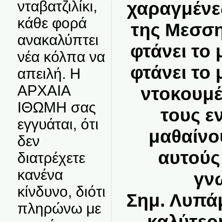
χαραγμένε
νταβατζιλίκι,
κάθε φορά
της Μεσσ
ανακαλύπτει
φτάνει το 
νέα κόλπα να
φτάνει το
απειλή. Η
ΑΡΧΑΙΑ
ντοκουμέ
ΙΘΩΜΗ σας
τους ε
εγγυάται, ότι
μαθαίνου
δεν
αυτούς
διατρέχετε
κανένα
γν
κίνδυνο, διότι
Σημ. Λυπάμ
πληρώνω με
καλύτερ