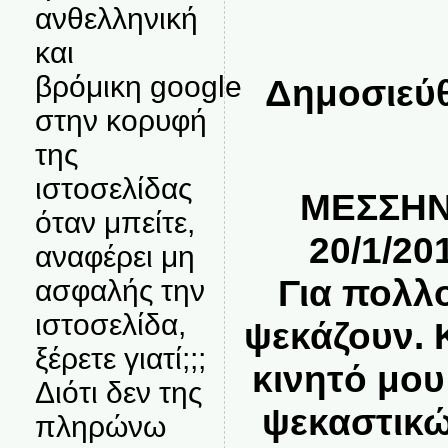
ανθελληνική
και
βρόμικη google
Δημοσιεύθ
στην κορυφή
της
ιστοσελίδας
ΜΕΣΣΗΝ
όταν μπείτε,
20/1/2
αναφέρει μη
Για πολλ
ασφαλής την
ιστοσελίδα,
ψεκάζουν. 
ξέρετε γιατί;;;
κινητό μου
Διότι δεν της
ψεκαστικ
πληρώνω