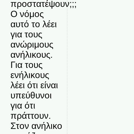
προστατέψουν;;;
Ο νόμος
αυτό το λέει
για τους
ανώριμους
ανήλικους.
Για τους
ενήλικους
λέει ότι είναι
υπεύθυνοι
για ότι
πράττουν.
Στον ανήλικο