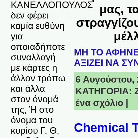
ΚΑΝΕΛΛΟΠΟΥΛΟΣ
μας, τ
δεν φέρει
στραγγίζο
καμία ευθύνη
μέλλ
για
οποιαδήποτε
ΜΗ ΤΟ ΑΦΗΝΕ
συναλλαγή
ΑΞΙΖΕΙ ΝΑ ΣΥ
με κάρτες η
άλλον τρόπω
6 Αυγούστου, 
και άλλα
ΚΑΤΗΓΟΡΙΑ:
στον όνομά
ένα σχόλιο
|
της, Ή στο
όνομα του
Chemical T
κυρίου Γ. Θ,