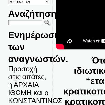
ΚΑΤΗΓΟΡΙΕΣ
ΘΕΜΑΤΩΝ
Αναζήτηση
Ενημέρωση
των
αναγνωστών.
Ότ
Προσοχή
ιδιωτι
στις απάτες,
“ετα
η ΑΡΧΑΙΑ
κρατικοπ
ΙΘΩΜΗ και ο
κρατικοπ
ΚΩΝΣΤΑΝΤΙΝΟΣ