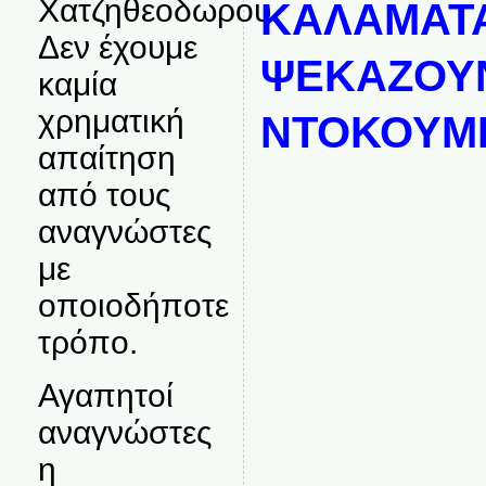
Χατζηθεοδωρου.
ΚΑΛΑΜΑΤΑ
Δεν έχουμε
ΨΕΚΑΖΟΥ
καμία
χρηματική
ΝΤΟΚΟΥΜ
απαίτηση
από τους
αναγνώστες
με
οποιοδήποτε
τρόπο.
Αγαπητοί
αναγνώστες
η