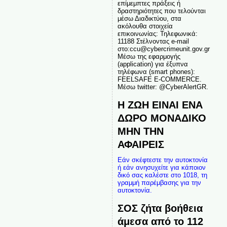
επίμεμπτες πράξεις ή
δραστηριότητες που τελούνται
μέσω Διαδικτύου, στα
ακόλουθα στοιχεία
επικοινωνίας: Τηλεφωνικά:
11188 Στέλνοντας e-mail
στο:ccu@cybercrimeunit.gov.gr
Μέσω της εφαρμογής
(application) για έξυπνα
τηλέφωνα (smart phones):
FEELSAFE E-COMMERCE.
Μέσω twitter: @CyberAlertGR.
Η ΖΩΗ ΕΙΝΑΙ ΕΝΑ
ΔΩΡΟ ΜΟΝΑΔΙΚΟ
ΜΗΝ ΤΗΝ
ΑΦΑΙΡΕΙΣ
Εάν σκέφτεστε την αυτοκτονία
ή εάν ανησυχείτε για κάποιον
δικό σας καλέστε στο 1018, τη
γραμμή παρέμβασης για την
αυτοκτονία.
ΣΟΣ ζήτα βοήθεια
άμεσα από το 112