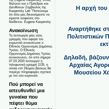
δηλώνει και ο Πρόεδρος και
Η αρχή του 
Διευθύνων Σύμβουλος της
Kaspersky Lab "Πιστεύουμε
ότι όλοι μας δικαιούμαστε να
είμαστε ασφαλείς στο
διαδίκτυο. Eugene Kaspersky
Αναρτήθηκε στ
Ανακοίνωση
Πολιτιστικών 
Τη λειτουργία μίας νέας
γραμμής που αφορά τον
εκτ
κορωνοϊό ανακοίνωσε ο
Εθνικός Οργανισμός Δημόσιας
Υγείας. Ο Εθνικός
Οργανισμός Δημόσιας Υγείας
Δηλαδή, βάζουν
ανακοινώνει, ότι από σήμερα
07.03.2020 λειτουργεί η
Αρχαίας Αγορά
τηλεφωνική γραμμή 1135, η
οποία επί 24ώρου βάσεως θα
Μουσείου Χα
παρέχει πληροφορίες σχετικά
με τον νέο κοροναϊό.
Πού μπορεί να
απευθυνθεί μια
γυναίκα που
πέφτει θύμα