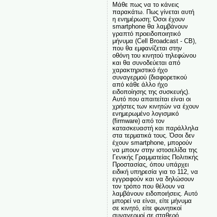
Μάθε πως να το κάνεις
παρακάτω. Πως γίνεται αυτή
η ενημέρωση; Όσοι έχουν
smartphone θα λαμβάνουν
γραπτό προειδοποιητικό
μήνυμα (Cell Broadcast - CB),
που θα εμφανίζεται στην
οθόνη του κινητού τηλεφώνου
και θα συνοδεύεται από
χαρακτηριστικό ήχο
συναγερμού (διαφορετικού
από κάθε άλλο ήχο
ειδοποίησης της συσκευής).
Αυτό που απαιτείται είναι οι
χρήστες των κινητών να έχουν
ενημερωμένο λογισμικό
(firmware) από τον
κατασκευαστή και παράλληλα
στα τερματικά τους. Όσοι δεν
έχουν smartphone, μπορούν
να μπουν στην ιστοσελίδα της
Γενικής Γραμματείας Πολιτικής
Προστασίας, όπου υπάρχει
ειδική υπηρεσία για το 112, να
εγγραφούν και να δηλώσουν
τον τρόπο που θέλουν να
λαμβάνουν ειδοποιήσεις. Αυτό
μπορεί να είναι, είτε μήνυμα
σε κινητό, είτε φωνητικοί
συναγερμοί σε σταθερό