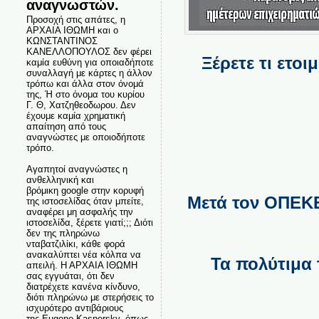
αναγνωστών.
Προσοχή στις απάτες, η
ΑΡΧΑΙΑ ΙΘΩΜΗ και ο
ΚΩΝΣΤΑΝΤΙΝΟΣ
ΚΑΝΕΛΛΟΠΟΥΛΟΣ δεν φέρει
Ξέρετε τι ετο
καμία ευθύνη για οποιαδήποτε
συναλλαγή με κάρτες η άλλον
τρόπω και άλλα στον όνομά
της, Ή στο όνομα του κυρίου
Γ. Θ, Χατζηθεοδωρου. Δεν
έχουμε καμία χρηματική
απαίτηση από τους
αναγνώστες με οποιοδήποτε
τρόπο.
Αγαπητοί αναγνώστες η
ανθελληνική και
βρόμικη google στην κορυφή
Μετά τον ΟΠΕΚΕΠ
της ιστοσελίδας όταν μπείτε,
αναφέρει μη ασφαλής την
ιστοσελίδα, ξέρετε γιατί;;; Διότι
δεν της πληρώνω
νταβατζιλίκι, κάθε φορά
ανακαλύπτει νέα κόλπα να
Τα πολύτιμα
απειλή. Η ΑΡΧΑΙΑ ΙΘΩΜΗ
σας εγγυάται, ότι δεν
διατρέχετε κανένα κίνδυνο,
διότι πληρώνω με στερήσεις το
ισχυρότερο αντιβάριους
της Eugene Kaspersky, όπως