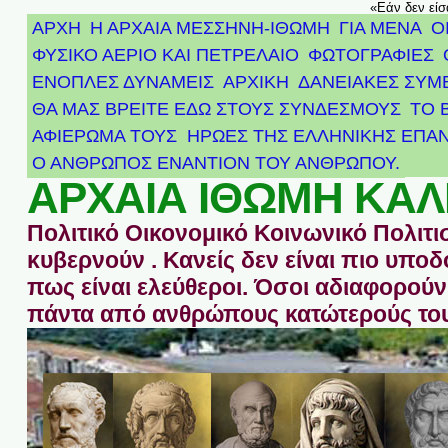
«Εάν δεν είσ
ΑΡΧΗ
Η ΑΡΧΑΙΑ ΜΕΣΣΗΝΗ-ΙΘΩΜΗ
ΓΙΑ ΜΕΝΑ
Ο
ΦΥΣΙΚΟ ΑΕΡΙΟ ΚΑΙ ΠΕΤΡΕΛΑΙΟ
ΦΩΤΟΓΡΑΦΙΕΣ
ΕΝΟΠΛΕΣ ΔΥΝΑΜΕΙΣ
ΑΡΧΙΚΉ
ΔΑΝΕΙΑΚΕΣ ΣΥΜ
ΘΑ ΜΑΣ ΒΡΕΙΤΕ ΕΔΩ ΣΤΟΥΣ ΣΥΝΔΕΣΜΟΥΣ
ΤΟ 
ΑΦΙΈΡΩΜΑ ΤΟΥΣ ΉΡΩΕΣ ΤΗΣ ΕΛΛΗΝΙΚΉΣ ΕΠΑΝ
Ο ΑΝΘΡΩΠΟΣ ΕΝΑΝΤΙΟΝ ΤΟΥ ΑΝΘΡΩΠΟΥ.
ΑΡΧΑΙΑ ΙΘΩΜΗ ΚΑΛ
Πολιτικό Οικονομικό Κοινωνικό Πολιτι
κυβερνούν . Κανείς δεν είναι πιο υπ
πως είναι ελεύθεροι. Όσοι αδιαφορούν 
πάντα από ανθρώπους κατώτερούς του