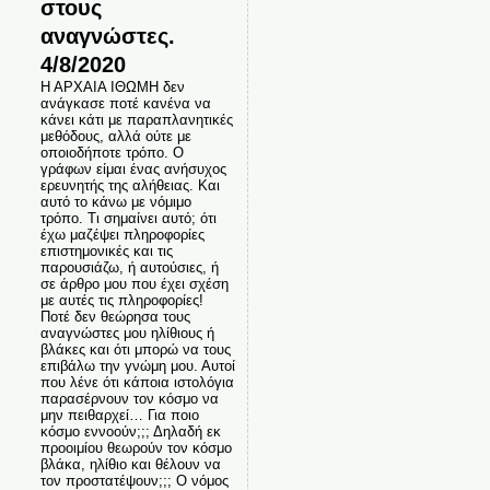
στους
αναγνώστες.
4/8/2020
Η ΑΡΧΑΙΑ ΙΘΩΜΗ δεν
ανάγκασε ποτέ κανένα να
κάνει κάτι με παραπλανητικές
μεθόδους, αλλά ούτε με
οποιοδήποτε τρόπο. Ο
γράφων είμαι ένας ανήσυχος
ερευνητής της αλήθειας. Και
αυτό το κάνω με νόμιμο
τρόπο. Τι σημαίνει αυτό; ότι
έχω μαζέψει πληροφορίες
επιστημονικές και τις
παρουσιάζω, ή αυτούσιες, ή
σε άρθρο μου που έχει σχέση
με αυτές τις πληροφορίες!
Ποτέ δεν θεώρησα τους
αναγνώστες μου ηλίθιους ή
βλάκες και ότι μπορώ να τους
επιβάλω την γνώμη μου. Αυτοί
που λένε ότι κάποια ιστολόγια
παρασέρνουν τον κόσμο να
μην πειθαρχεί… Για ποιο
κόσμο εννοούν;;; Δηλαδή εκ
προοιμίου θεωρούν τον κόσμο
βλάκα, ηλίθιο και θέλουν να
τον προστατέψουν;;; Ο νόμος