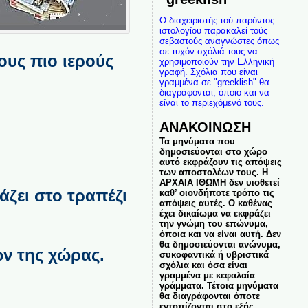
Ο διαχειριστής τού παρόντος
ιστολογίου παρακαλεί τούς
σεβαστούς αναγνώστες όπως
σε τυχόν σχόλιά τους να
ους πιο ιερούς
χρησιμοποιούν την Ελληνική
γραφή. Σχόλια που είναι
γραμμένα σε "greeklish" θα
διαγράφονται, όποιο και να
είναι το περιεχόμενό τους.
ΑΝΑΚΟΙΝΩΣΗ
Τα μηνύματα που
δημοσιεύονται στο χώρο
αυτό εκφράζουν τις απόψεις
των αποστολέων τους. Η
ΑΡΧΑΙΑ ΙΘΩΜΗ δεν υιοθετεί
άζει στο τραπέζι
καθ’ οιονδήποτε τρόπο τις
απόψεις αυτές. Ο καθένας
έχει δικαίωμα να εκφράζει
την γνώμη του επώνυμα,
όποια και να είναι αυτή. Δεν
θα δημοσιεύονται ανώνυμα,
ν της χώρας.
συκοφαντικά ή υβριστικά
σχόλια και όσα είναι
γραμμένα με κεφαλαία
γράμματα. Τέτοια μηνύματα
θα διαγράφονται όποτε
εντοπίζονται στο εξής.