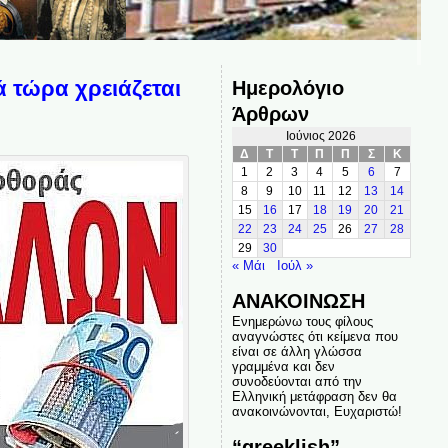
 τώρα χρειάζεται
Ημερολόγιο
Άρθρων
Ιούνιος 2026
Δ
Τ
Τ
Π
Π
Σ
Κ
1
2
3
4
5
6
7
8
9
10
11
12
13
14
15
16
17
18
19
20
21
22
23
24
25
26
27
28
29
30
« Μάι
Ιούλ »
ΑΝΑΚΟΙΝΩΣΗ
Ενημερώνω τους φίλους
αναγνώστες ότι κείμενα που
είναι σε άλλη γλώσσα
γραμμένα και δεν
συνοδεύονται από την
Ελληνική μετάφραση δεν θα
ανακοινώνονται, Ευχαριστώ!
“greeklish”