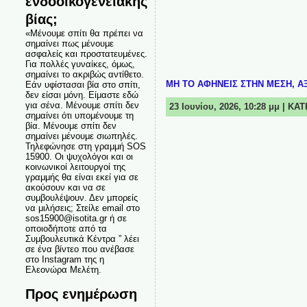
ενδοοικογενειακής
βίας;
«Μένουμε σπίτι θα πρέπει να
σημαίνει πως μένουμε
ασφαλείς και προστατευμένες.
Για πολλές γυναίκες, όμως,
σημαίνει το ακριβώς αντίθετο.
ΜΗ ΤΟ ΑΦΗΝΕΙΣ ΣΤΗΝ ΜΕΣΗ, ΑΞ
Εάν υφίστασαι βία στο σπίτι,
δεν είσαι μόνη. Είμαστε εδώ
για σένα. Μένουμε σπίτι δεν
23 Ιουνίου, 2026, 10:28 μμ | Κ
σημαίνει ότι υπομένουμε τη
βία. Μένουμε σπίτι δεν
σημαίνει μένουμε σιωπηλές.
Τηλεφώνησε στη γραμμή SOS
15900. Οι ψυχολόγοι και οι
κοινωνικοί λειτουργοί της
γραμμής θα είναι εκεί για σε
ακούσουν και να σε
συμβουλέψουν. Δεν μπορείς
να μιλήσεις; Στείλε email στο
sos15900@isotita.gr ή σε
οποιοδήποτε από τα
Συμβουλευτικά Κέντρα ” λέει
σε ένα βίντεο που ανέβασε
στο Instagram της η
Ελεονώρα Μελέτη.
Προς ενημέρωση