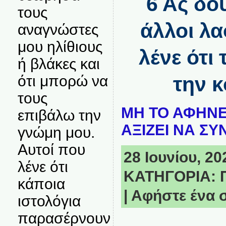
6 Ας δο
τους
άλλοι λα
αναγνώστες
μου ηλίθιους
λένε ότι
ή βλάκες και
ότι μπορώ να
την κ
τους
ΜΗ ΤΟ ΑΦΗΝΕ
επιβάλω την
ΑΞΙΖΕΙ ΝΑ ΣΥ
γνώμη μου.
Αυτοί που
28 Ιουνίου, 20
λένε ότι
ΚΑΤΗΓΟΡΙΑ:
κάποια
|
Αφήστε ένα 
ιστολόγια
παρασέρνουν