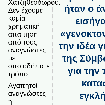
Χατζηθεοδωρου.
ήταν ο 
Δεν έχουμε
καμία
εισήγ
χρηματική
«γενοκτον
απαίτηση
από τους
την ιδέα 
αναγνώστες
της Σύμβ
με
οποιοδήποτε
για την
τρόπο.
κατα
Αγαπητοί
αναγνώστες
εγκλή
η