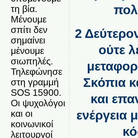
πολ
τη βία.
Μένουμε
σπίτι δεν
2 Δεύτερο
σημαίνει
ούτε λ
μένουμε
σιωπηλές.
μεταφορ
Τηλεφώνησε
Σκόπια κ
στη γραμμή
SOS 15900.
και επα
Οι ψυχολόγοι
ενέργεια μ
και οι
κοινωνικοί
κό
λειτουργοί