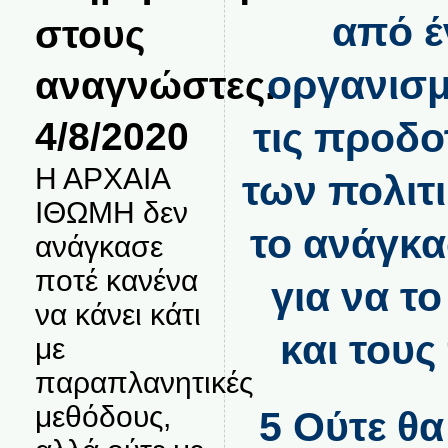
από έ
στους
οργανισμ
αναγνώστες.
4/8/2020
τις προδο
Η ΑΡΧΑΙΑ
των πολιτ
ΙΘΩΜΗ δεν
το ανάγκα
ανάγκασε
ποτέ κανένα
για να το
να κάνει κάτι
και τους
με
παραπλανητικές
μεθόδους,
5 Ούτε θ