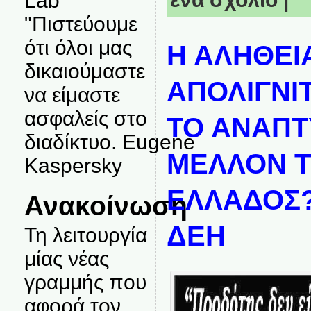
Lab
"Πιστεύουμε
ότι όλοι μας
Η ΑΛΗΘΕΙΑ
δικαιούμαστε
ΑΠΟΛΙΓΝΙ
να είμαστε
ασφαλείς στο
ΤΟ ΑΝΑΠΤ
διαδίκτυο. Eugene
ΜΕΛΛΟΝ 
Kaspersky
ΕΛΛΑΔΟΣ?
Ανακοίνωση
ΔΕΗ
Τη λειτουργία
μίας νέας
γραμμής που
αφορά τον