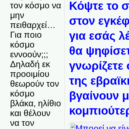
Κόψτε το σ
τον κόσμο να
μην
στον εγκέ
πειθαρχεί…
για εσάς λ
Για ποιο
κόσμο
θα ψηφίσετ
εννοούν;;;
γνωρίζετε ό
Δηλαδή εκ
προοιμίου
της εβραϊκ
θεωρούν τον
κόσμο
βγαίνουν μ
βλάκα, ηλίθιο
κομπιούτε
και θέλουν
να τον