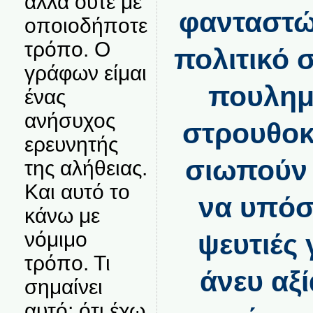
αλλά ούτε με
φανταστώ
οποιοδήποτε
τρόπο. Ο
πολιτικό 
γράφων είμαι
πουλημ
ένας
ανήσυχος
στρουθοκ
ερευνητής
σιωπούν 
της αλήθειας.
Και αυτό το
να υπόσ
κάνω με
νόμιμο
ψευτιές 
τρόπο. Τι
άνευ αξί
σημαίνει
αυτό; ότι έχω