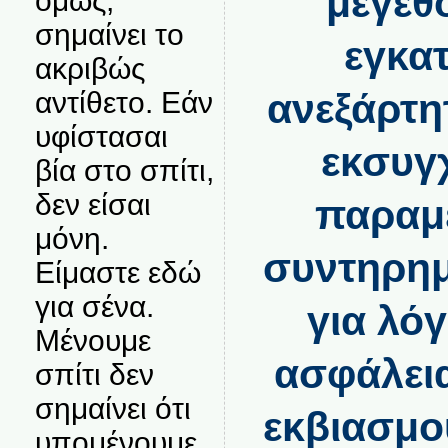
μεγέθ
όμως,
σημαίνει το
εγκα
ακριβώς
αντίθετο. Εάν
ανεξάρτη
υφίστασαι
εκσυγ
βία στο σπίτι,
δεν είσαι
παραμ
μόνη.
συντηρημ
Είμαστε εδώ
για σένα.
για λό
Μένουμε
ασφάλεια
σπίτι δεν
σημαίνει ότι
εκβιασμο
υπομένουμε