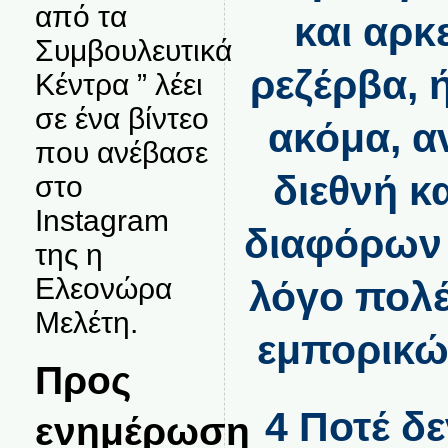
από τα
και αρκ
Συμβουλευτικά
ρεζέρβα, 
Κέντρα ” λέει
σε ένα βίντεο
ακόμα, α
που ανέβασε
διεθνή κ
στο
Instagram
διαφόρων 
της η
Ελεονώρα
λόγο πολέ
Μελέτη.
εμπορικώ
Προς
4 Ποτέ δ
ενημέρωση