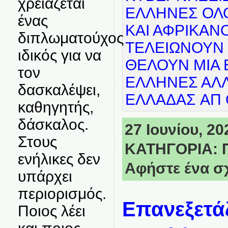
χρειάζεται
ένας
διπλωματούχος
ιδικός για να
τον
δασκαλέψει,
καθηγητής,
δάσκαλος.
27 Ιουνίου, 20
Στους
ΚΑΤΗΓΟΡΙΑ:
ενήλικες δεν
Αφήστε ένα σ
υπάρχει
περιορισμός.
Επανεξετάζ
Ποιος λέει