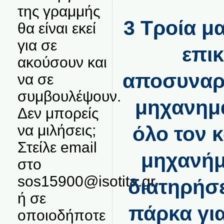
της γραμμής
3 Τροία μα
θα είναι εκεί
για σε
επι
ακούσουν και
αποσυναρ
να σε
συμβουλέψουν.
μηχανημά
Δεν μπορείς
να μιλήσεις;
όλο τον 
Στείλε email
μηχανήμ
στο
sos15900@isotita.gr
διατηρήσε
ή σε
πάρκα για
οποιοδήποτε