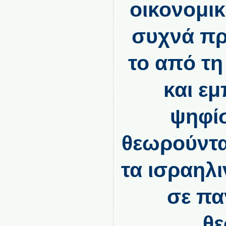
οικονομικ
συχνά πρ
το από τη
και ε
ψηφί
θεωρούντα
τα ισραηλ
σε πα
θε