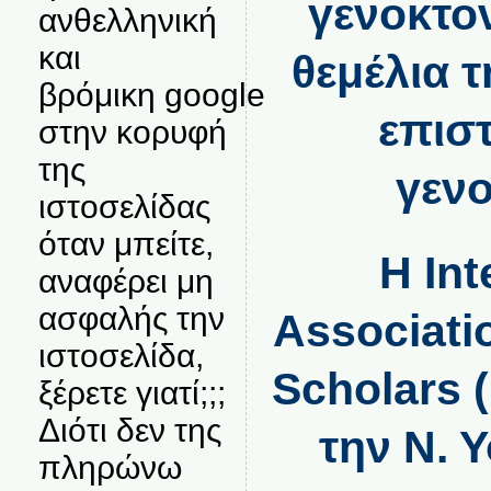
γενοκτον
ανθελληνική
και
θεμέλια 
βρόμικη google
επισ
στην κορυφή
της
γενο
ιστοσελίδας
όταν μπείτε,
Η Int
αναφέρει μη
ασφαλής την
Associati
ιστοσελίδα,
Scholars 
ξέρετε γιατί;;;
Διότι δεν της
την Ν. Υ
πληρώνω