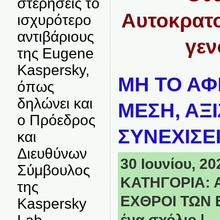
στερήσεις το
Αυτοκρατο
ισχυρότερο
αντιβάριους
γεν
της Eugene
Kaspersky,
ΜΗ ΤΟ ΑΦ
όπως
δηλώνει και
ΜΕΣΗ, ΑΞΙ
ο Πρόεδρος
ΣΥΝΕΧΙΣΕ
και
Διευθύνων
30 Ιουνίου, 20
Σύμβουλος
ΚΑΤΗΓΟΡΙΑ:
της
ΕΧΘΡΟΙ ΤΩΝ
Kaspersky
ένα σχόλιο
|