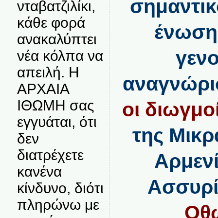
σημαντικ
νταβατζιλίκι,
κάθε φορά
ένωση
ανακαλύπτει
γενο
νέα κόλπα να
απειλή. Η
αναγνώρισ
ΑΡΧΑΙΑ
ΙΘΩΜΗ σας
οι διωγμο
εγγυάται, ότι
της Μικρ
δεν
διατρέχετε
Αρμενί
κανένα
Ασσυρ
κίνδυνο, διότι
πληρώνω με
Οθ