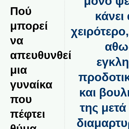
μόνο ψε
Πού
κάνει
μπορεί
χειρότερο
να
αθω
απευθυνθεί
εγκλη
μια
προδοτι
γυναίκα
και βουλ
που
της μετά
πέφτει
διαμαρτυ
θύμα