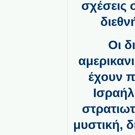
σχέσεις 
διεθν
Οι δ
αμερικανι
έχουν π
Ισραήλ
στρατιωτ
μυστική, 