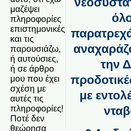
νεοσύστατ
μαζέψει
όλο
πληροφορίες
επιστημονικές
παρατρεχά
και τις
αναχαράζο
παρουσιάζω,
ή αυτούσιες,
την Δ
ή σε άρθρο
προδοτικές
μου που έχει
σχέση με
με εντολ
αυτές τις
πληροφορίες!
νταβ
Ποτέ δεν
θεώρησα