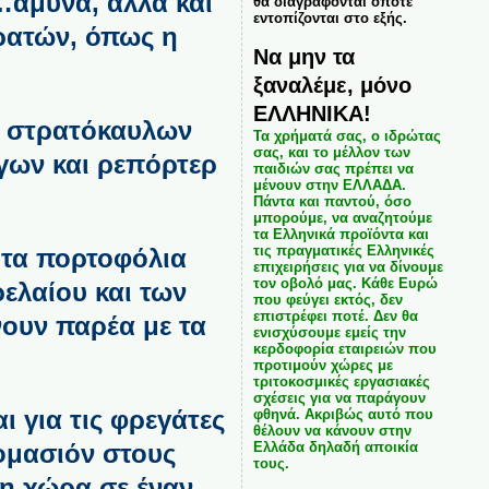
…άμυνα, αλλά και
θα διαγράφονται όποτε
εντοπίζονται στο εξής.
τρατών, όπως η
Να μην τα
ξαναλέμε, μόνο
ΕΛΛΗΝΙΚΑ!
ό στρατόκαυλων
Τα χρήματά σας, ο ιδρώτας
σας, και το μέλλον των
γων και ρεπόρτερ
παιδιών σας πρέπει να
μένουν στην ΕΛΛΑΔΑ.
Πάντα και παντού, όσο
μπορούμε, να αναζητούμε
τα Ελληνικά προϊόντα και
τις πραγματικές Ελληνικές
ι τα πορτοφόλια
επιχειρήσεις για να δίνουμε
τον οβολό μας. Κάθε Ευρώ
ρελαίου και των
που φεύγει εκτός, δεν
επιστρέφει ποτέ. Δεν θα
νουν παρέα με τα
ενισχύσουμε εμείς την
κερδοφορία εταιρειών που
προτιμούν χώρες με
τριτοκοσμικές εργασιακές
σχέσεις για να παράγουν
 για τις φρεγάτες
φθηνά. Ακριβώς αυτό που
θέλουν να κάνουν στην
ομασιόν στους
Ελλάδα δηλαδή αποικία
τους.
η χώρα σε έναν