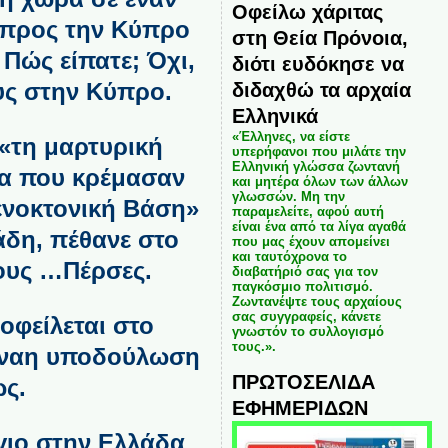
Οφείλω χάριτας
 προς την Κύπρο
στη Θεία Πρόνοια,
 Πώς είπατε; Όχι,
διότι ευδόκησε να
υς στην Κύπρο.
διδαχθώ τα αρχαία
Ελληνικά
«Έλληνες, να είστε
 «τη μαρτυρική
υπερήφανοι που μιλάτε την
Ελληνική γλώσσα ζωντανή
δα που κρέμασαν
και μητέρα όλων των άλλων
γλωσσών. Μη την
ενοκτονική Βάση»
παραμελείτε, αφού αυτή
είναι ένα από τα λίγα αγαθά
άδη, πέθανε στο
που μας έχουν απομείνει
και ταυτόχρονα το
τους …Πέρσες.
διαβατήριό σας για τον
παγκόσμιο πολιτισμό.
Ζωντανέψτε τους αρχαίους
σας συγγραφείς, κάνετε
οφείλεται στο
γνωστόν το συλλογισμό
τους.».
αέναη υποδούλωση
ΠΡΩΤΟΣΕΛΙΔΑ
ως.
ΕΦΗΜΕΡΙΔΩΝ
ύγιο στην Ελλάδα