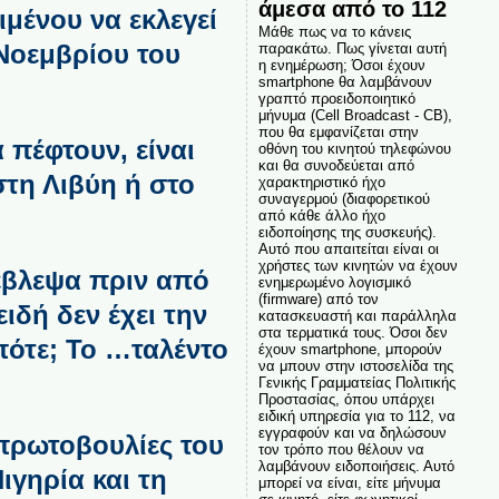
άμεσα από το 112
μένου να εκλεγεί
Μάθε πως να το κάνεις
 Νοεμβρίου του
παρακάτω. Πως γίνεται αυτή
η ενημέρωση; Όσοι έχουν
smartphone θα λαμβάνουν
γραπτό προειδοποιητικό
μήνυμα (Cell Broadcast - CB),
που θα εμφανίζεται στην
 πέφτουν, είναι
οθόνη του κινητού τηλεφώνου
και θα συνοδεύεται από
στη Λιβύη ή στο
χαρακτηριστικό ήχο
συναγερμού (διαφορετικού
από κάθε άλλο ήχο
ειδοποίησης της συσκευής).
Αυτό που απαιτείται είναι οι
χρήστες των κινητών να έχουν
οέβλεψα πριν από
ενημερωμένο λογισμικό
(firmware) από τον
ιδή δεν έχει την
κατασκευαστή και παράλληλα
στα τερματικά τους. Όσοι δεν
πότε; Το …ταλέντο
έχουν smartphone, μπορούν
να μπουν στην ιστοσελίδα της
Γενικής Γραμματείας Πολιτικής
Προστασίας, όπου υπάρχει
ειδική υπηρεσία για το 112, να
εγγραφούν και να δηλώσουν
 πρωτοβουλίες του
τον τρόπο που θέλουν να
λαμβάνουν ειδοποιήσεις. Αυτό
ιγηρία και τη
μπορεί να είναι, είτε μήνυμα