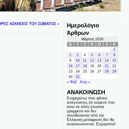
ΟΡΕΣ ΑΣΚΗΣΕΙΣ ΤΟΥ ΣΩΜΑΤΟΣ
»
Ημερολόγιο
Άρθρων
Μάρτιος 2026
Δ
Τ
Τ
Π
Π
Σ
Κ
1
2
3
4
5
6
7
8
9
10
11
12
13
14
15
16
17
18
19
20
21
22
23
24
25
26
27
28
29
30
31
« Φεβ
Απρ »
ΑΝΑΚΟΙΝΩΣΗ
Ενημερώνω τους φίλους
αναγνώστες ότι κείμενα που
είναι σε άλλη γλώσσα
γραμμένα και δεν
συνοδεύονται από την
Ελληνική μετάφραση δεν θα
ανακοινώνονται, Ευχαριστώ!