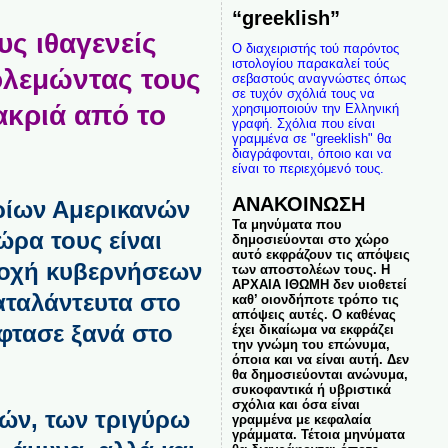
“greeklish”
υς ιθαγενείς
Ο διαχειριστής τού παρόντος
ιστολογίου παρακαλεί τούς
ολεμώντας τους
σεβαστούς αναγνώστες όπως
σε τυχόν σχόλιά τους να
ακριά από το
χρησιμοποιούν την Ελληνική
γραφή. Σχόλια που είναι
γραμμένα σε "greeklish" θα
διαγράφονται, όποιο και να
είναι το περιεχόμενό τους.
ΑΝΑΚΟΙΝΩΣΗ
υρίων Αμερικανών
Τα μηνύματα που
ώρα τους είναι
δημοσιεύονται στο χώρο
αυτό εκφράζουν τις απόψεις
ανοχή κυβερνήσεων
των αποστολέων τους. Η
ΑΡΧΑΙΑ ΙΘΩΜΗ δεν υιοθετεί
αταλάντευτα στο
καθ’ οιονδήποτε τρόπο τις
απόψεις αυτές. Ο καθένας
φτασε ξανά στο
έχει δικαίωμα να εκφράζει
την γνώμη του επώνυμα,
όποια και να είναι αυτή. Δεν
θα δημοσιεύονται ανώνυμα,
συκοφαντικά ή υβριστικά
σχόλια και όσα είναι
ών, των τριγύρω
γραμμένα με κεφαλαία
γράμματα. Τέτοια μηνύματα