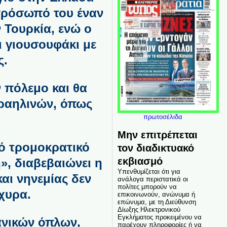
 πρόσωπό του έναν
 Τουρκία, ενώ ο
ι γιουσουφάκι με
ς.
 πόλεμο και θα
σραηλινών, όπως
πρωτοσέλιδα
Μην επιτρέπεται
νό τρομοκρατικό
τον διαδικτυακό
εκβιασμό
, διαβεβαιώνει η
Υπενθυμίζεται ότι για
αι νηνεμίας δεν
ανάλογα περιστατικά οι
πολίτες μπορούν να
άχυρα.
επικοινωνούν, ανώνυμα ή
επώνυμα, με τη Διεύθυνση
Δίωξης Ηλεκτρονικού
Εγκλήματος προκειμένου να
ανικών όπλων,
παρέχουν πληροφορίες ή να