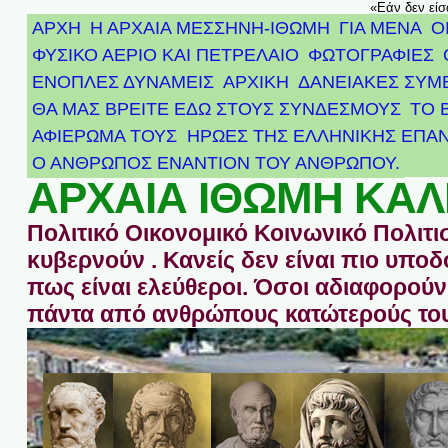
«Εάν δεν είσ
ΑΡΧΗ
Η ΑΡΧΑΙΑ ΜΕΣΣΗΝΗ-ΙΘΩΜΗ
ΓΙΑ ΜΕΝΑ
Ο
ΦΥΣΙΚΟ ΑΕΡΙΟ ΚΑΙ ΠΕΤΡΕΛΑΙΟ
ΦΩΤΟΓΡΑΦΙΕΣ
ΕΝΟΠΛΕΣ ΔΥΝΑΜΕΙΣ
ΑΡΧΙΚΉ
ΔΑΝΕΙΑΚΕΣ ΣΥΜ
ΘΑ ΜΑΣ ΒΡΕΙΤΕ ΕΔΩ ΣΤΟΥΣ ΣΥΝΔΕΣΜΟΥΣ
ΤΟ 
ΑΦΙΈΡΩΜΑ ΤΟΥΣ ΉΡΩΕΣ ΤΗΣ ΕΛΛΗΝΙΚΉΣ ΕΠΑΝ
Ο ΑΝΘΡΩΠΟΣ ΕΝΑΝΤΙΟΝ ΤΟΥ ΑΝΘΡΩΠΟΥ.
ΑΡΧΑΙΑ ΙΘΩΜΗ ΚΑΛ
Πολιτικό Οικονομικό Κοινωνικό Πολιτι
κυβερνούν . Κανείς δεν είναι πιο υπ
πως είναι ελεύθεροι. Όσοι αδιαφορούν 
πάντα από ανθρώπους κατώτερούς του