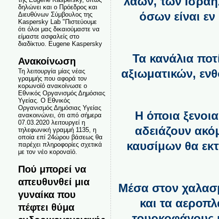
λαών, των Ισραη
δηλώνει και ο Πρόεδρος και
όσων είναι εν
Διευθύνων Σύμβουλος της
Kaspersky Lab "Πιστεύουμε
ότι όλοι μας δικαιούμαστε να
είμαστε ασφαλείς στο
διαδίκτυο. Eugene Kaspersky
Τα κανάλια πο
Ανακοίνωση
αξιωματικών, εν
Τη λειτουργία μίας νέας
γραμμής που αφορά τον
κορωνοϊό ανακοίνωσε ο
Εθνικός Οργανισμός Δημόσιας
Υγείας. Ο Εθνικός
Οργανισμός Δημόσιας Υγείας
Η όποια ξενοια
ανακοινώνει, ότι από σήμερα
07.03.2020 λειτουργεί η
αδειάζουν ακόμ
τηλεφωνική γραμμή 1135, η
οποία επί 24ώρου βάσεως θα
καυσίμων θα εκτ
παρέχει πληροφορίες σχετικά
με τον νέο κοροναϊό.
Πού μπορεί να
απευθυνθεί μια
Μέσα στον χαλασμ
γυναίκα που
και τα αεροπλ
πέφτει θύμα
τουρκοφάγους 