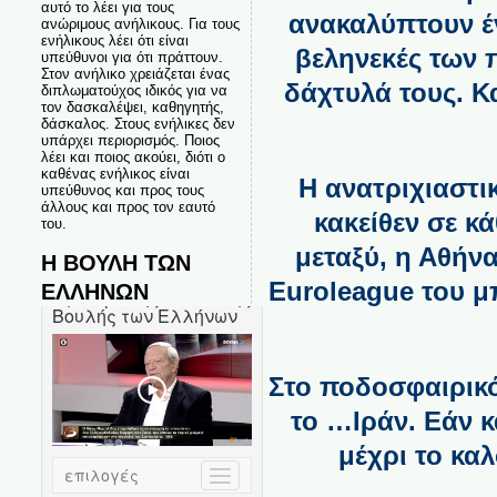
αυτό το λέει για τους
ανακαλύπτουν έν
ανώριμους ανήλικους. Για τους
ενήλικους λέει ότι είναι
βεληνεκές των 
υπεύθυνοι για ότι πράττουν.
Στον ανήλικο χρειάζεται ένας
δάχτυλά τους. Κ
διπλωματούχος ιδικός για να
τον δασκαλέψει, καθηγητής,
δάσκαλος. Στους ενήλικες δεν
υπάρχει περιορισμός. Ποιος
λέει και ποιος ακούει, διότι ο
καθένας ενήλικος είναι
Η ανατριχιαστι
υπεύθυνος και προς τους
άλλους και προς τον εαυτό
κακείθεν σε κά
του.
μεταξύ, η Αθήνα
Η ΒΟΥΛΗ ΤΩΝ
Euroleague του μ
ΕΛΛΗΝΩΝ
Στο ποδοσφαιρικό
το …Ιράν. Εάν κ
μέχρι το καλ