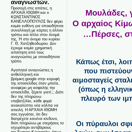
αναγνωστών.
Προσοχή στις απάτες, η
Μουλάδες, γ
ΑΡΧΑΙΑ ΙΘΩΜΗ και ο
ΚΩΝΣΤΑΝΤΙΝΟΣ
O αρχαίος Κίμ
ΚΑΝΕΛΛΟΠΟΥΛΟΣ δεν φέρει
καμία ευθύνη για οποιαδήποτε
συναλλαγή με κάρτες η άλλον
…Πέρσες, στ
τρόπω και άλλα στον όνομά
της, Ή στο όνομα του κυρίου
Γ. Θ, Χατζηθεοδωρου. Δεν
έχουμε καμία χρηματική
απαίτηση από τους
αναγνώστες με οποιοδήποτε
Κάπως έτσι, λοι
τρόπο.
που πιστεύουν
Αγαπητοί αναγνώστες η
ανθελληνική και
αιμοσταγείς σταλ
βρόμικη google στην κορυφή
της ιστοσελίδας όταν μπείτε,
(όπως η ελληνι
αναφέρει μη ασφαλής την
ιστοσελίδα, ξέρετε γιατί;;; Διότι
δεν της πληρώνω
πλευρό των ιμ
νταβατζιλίκι, κάθε φορά
ανακαλύπτει νέα κόλπα να
απειλή. Η ΑΡΧΑΙΑ ΙΘΩΜΗ
σας εγγυάται, ότι δεν
διατρέχετε κανένα κίνδυνο,
Οι πύραυλοι σφ
διότι πληρώνω με στερήσεις το
ισχυρότερο αντιβάριους
της Eugene Kaspersky, όπως