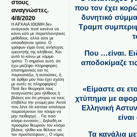
στους
που τον έχει κορ
αναγνώστες.
δυνητικό σύμμα
4/8/2020
Η ΑΡΧΑΙΑ ΙΘΩΜΗ δεν
Τραμπ συμπεριφέ
ανάγκασε ποτέ κανένα να
κάνει κάτι με παραπλανητικές
τ
μεθόδους, αλλά ούτε με
οποιοδήποτε τρόπο. Ο
γράφων είμαι ένας ανήσυχος
Που …είναι. Ε
ερευνητής της αλήθειας. Και
αυτό το κάνω με νόμιμο
αποδοκίμαζε τι
τρόπο. Τι σημαίνει αυτό; ότι
έχω μαζέψει πληροφορίες
επιστημονικές και τις
παρουσιάζω, ή αυτούσιες, ή
σε άρθρο μου που έχει σχέση
με αυτές τις πληροφορίες!
«Είμαστε σε ετ
Ποτέ δεν θεώρησα τους
αναγνώστες μου ηλίθιους ή
χτύπημα με αφορ
βλάκες και ότι μπορώ να τους
επιβάλω την γνώμη μου. Αυτοί
Ελληνική Αστυν
που λένε ότι κάποια ιστολόγια
παρασέρνουν τον κόσμο να
είναι
μην πειθαρχεί… Για ποιο
κόσμο εννοούν;;; Δηλαδή εκ
προοιμίου θεωρούν τον κόσμο
βλάκα, ηλίθιο και θέλουν να
Τα κανάλια μ
τον προστατέψουν;;; Ο νόμος