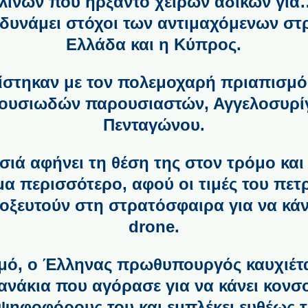
λινών που ήρξαντο χειρών αδίκων για
 δυνάμει στόχοι των αντιμαχόμενων σ
Ελλάδα και η Κύπρος.
τίστηκαν με τον πολεμοχαρή πριαπισμ
θουσιωδών παρουσιαστών, Αγγελοσυρί
Πενταγώνου.
σιά αφήνει τη θέση της στον τρόμο κα
α περισσότερο, αφού οι τιμές του πετ
οξευτούν στη στρατόσφαιρα για να κά
drone.
ό, ο Έλληνας πρωθυπουργός καυχιέται
ανάκια που αγόρασε για να κάνει κονσ
ψηφοφόρους του και εμπλέκει ευθέως τ