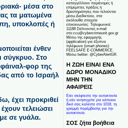
καταγγέλλουν παράνομες ή
οριακά- μέσα στο
επίμεμπτες πράξεις ή
δραστηριότητες που τελούνται
τας τα ματωμένα
μέσω Διαδικτύου, στα
ακόλουθα στοιχεία
μπη, υποκλοπές ή
επικοινωνίας: Τηλεφωνικά:
11188 Στέλνοντας e-mail
στο:ccu@cybercrimeunit.gov.gr
Μέσω της εφαρμογής
(application) για έξυπνα
τηλέφωνα (smart phones):
οποιείται ένθεν
FEELSAFE E-COMMERCE.
Μέσω twitter: @CyberAlertGR.
ει σύγκρυο. Στο
Η ΖΩΗ ΕΙΝΑΙ ΕΝΑ
ο φάιναλ-φορ της
ΔΩΡΟ ΜΟΝΑΔΙΚΟ
δας από το Ισραήλ
ΜΗΝ ΤΗΝ
ΑΦΑΙΡΕΙΣ
Εάν σκέφτεστε την αυτοκτονία
ω, έχει προκριθεί
ή εάν ανησυχείτε για κάποιον
δικό σας καλέστε στο 1018, τη
 έχουν τελειώσει
γραμμή παρέμβασης για την
αυτοκτονία.
υμε σε γυάλα.
ΣΟΣ ζήτα βοήθεια