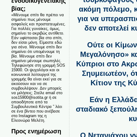
ενδοοικογενειακής
βίας;
ακόμη πόλεμο, 
«Μένουμε σπίτι θα πρέπει να
για να υπερασπισ
σημαίνει πως μένουμε
ασφαλείς και προστατευμένες.
δεν αποτελεί 
Για πολλές γυναίκες, όμως,
σημαίνει το ακριβώς αντίθετο.
Εάν υφίστασαι βία στο σπίτι,
δεν είσαι μόνη. Είμαστε εδώ
Ούτε οι Κίμων
για σένα. Μένουμε σπίτι δεν
σημαίνει ότι υπομένουμε τη
Μεγαλόνησο» κα
βία. Μένουμε σπίτι δεν
σημαίνει μένουμε σιωπηλές.
Κύπριοι στο Ακρω
Τηλεφώνησε στη γραμμή SOS
15900. Οι ψυχολόγοι και οι
Σηυμειωτέον, ό
κοινωνικοί λειτουργοί της
γραμμής θα είναι εκεί για σε
Κίτιον της Κ
ακούσουν και να σε
συμβουλέψουν. Δεν μπορείς
να μιλήσεις; Στείλε email στο
sos15900@isotita.gr ή σε
Εάν η Ελλάδα
οποιοδήποτε από τα
Συμβουλευτικά Κέντρα ” λέει
σταδιακό ξεπούλ
σε ένα βίντεο που ανέβασε
στο Instagram της η
κυ
Ελεονώρα Μελέτη.
Προς ενημέρωση
Ο Νετανιάχου γν