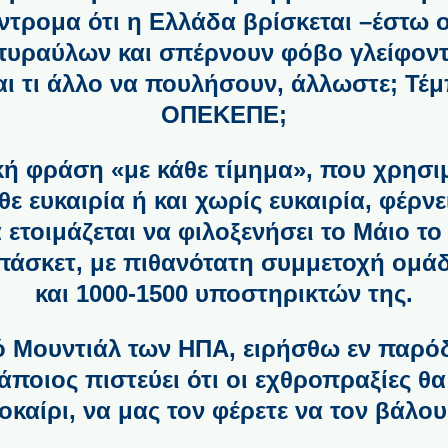
τρομα ότι η Ελλάδα βρίσκεται –έστω 
πυραύλων και σπέρνουν φόβο γλείφον
αι τι άλλο να πουλήσουν, άλλωστε; Τέ
ΟΠΕΚΕΠΕ;
κή φράση «με κάθε τίμημα», που χρησιμ
θε ευκαιρία ή και χωρίς ευκαιρία, φέρν
 ετοιμάζεται να φιλοξενήσει το Μάιο τ
πάσκετ, με πιθανότατη συμμετοχή ομά
και 1000-1500 υποστηρικτών της.
 Μουντιάλ των ΗΠΑ, ειρήσθω εν παρόδ
άποιος πιστεύει ότι οι εχθροπραξίες θα
οκαίρι, να μας τον φέρετε να τον βάλο