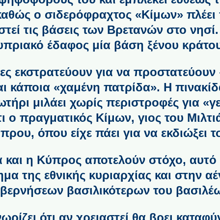
καθώς ο σιδερόφραχτος «Κίμων» πλέει
τεί τις βάσεις των Βρετανών στο νησί.
κυπριακό έδαφος μία βάση ξένου κράτο
ες εκστρατεύουν για να προστατεύουν
ι κάποια «χαμένη πατρίδα». Η πινακί
τήρι μιλάει χωρίς περιστροφές για «γ
τι ο πραγματικός Κίμων, γιος του Μιλτι
ύπρου, όπου είχε πάει για να εκδιώξει 
 και η Κύπρος αποτελούν στόχο, αυτό 
ημα της εθνικής κυριαρχίας και στην 
βερνήσεων βασιλικότερων του βασιλέ
ωρίζει ότι αν χρειαστεί θα βρει καταφ