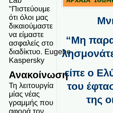
Lab
"Πιστεύουμε
ότι όλοι μας
Μν
δικαιούμαστε
να είμαστε
“Μη παρα
ασφαλείς στο
διαδίκτυο. Eugene
λησμονάτε
Kaspersky
είπε ο Ελ
Ανακοίνωση
του έφτα
Τη λειτουργία
μίας νέας
της ο
γραμμής που
αφορά τον