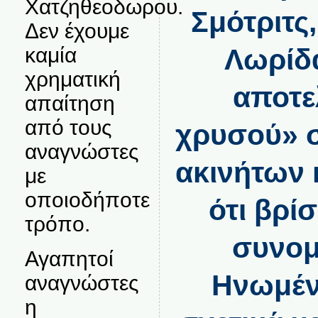
Χατζηθεοδωρου.
Σμότριτς
Δεν έχουμε
Λωρίδα
καμία
χρηματική
αποτε
απαίτηση
από τους
χρυσού» σ
αναγνώστες
ακινήτων 
με
οποιοδήποτε
ότι βρί
τρόπο.
συνομι
Αγαπητοί
Ηνωμένε
αναγνώστες
η