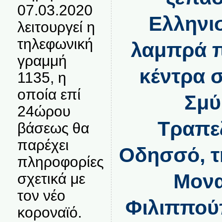
07.03.2020
Ελληνι
λειτουργεί η
τηλεφωνική
λαμπρά π
γραμμή
κέντρα 
1135, η
οποία επί
Σμύ
24ώρου
Τραπεζ
βάσεως θα
παρέχει
Οδησσό, τ
πληροφορίες
Μονα
σχετικά με
τον νέο
Φιλιππούπ
κοροναϊό.