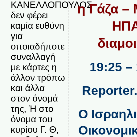
ΚΑΝΕΛΛΟΠΟΥΛΟΣ
η Γάζα – 
δεν φέρει
ΗΠΑ
καμία ευθύνη
για
διαμο
οποιαδήποτε
συναλλαγή
19:25 –
με κάρτες η
άλλον τρόπω
και άλλα
Reporter
στον όνομά
της, Ή στο
Ο Ισραηλ
όνομα του
Οικονομι
κυρίου Γ. Θ,