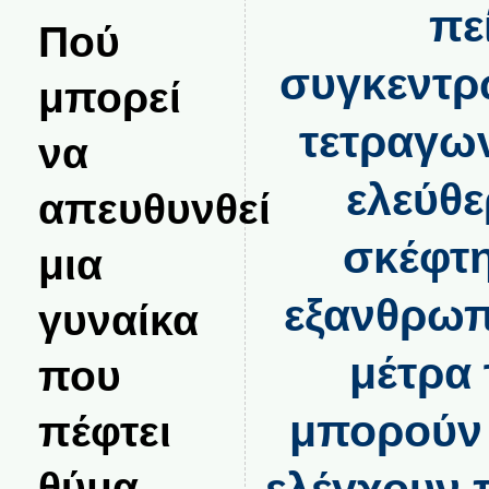
πε
Πού
συγκεντρ
μπορεί
τετραγων
να
ελεύθε
απευθυνθεί
σκέφτη
μια
εξανθρωπ
γυναίκα
μέτρα 
που
μπορούν 
πέφτει
θύμα
ελέγχουν 