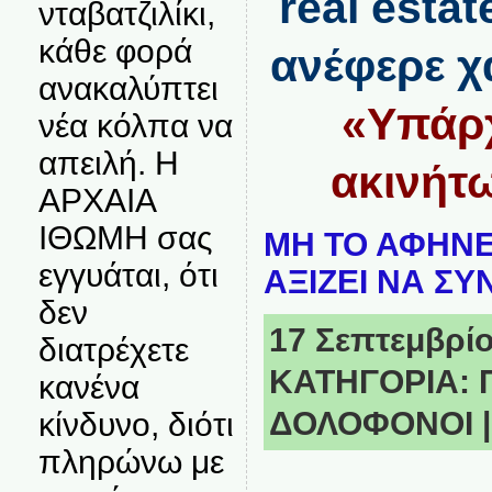
real estat
νταβατζιλίκι,
κάθε φορά
ανέφερε χ
ανακαλύπτει
«Υπάρχ
νέα κόλπα να
απειλή. Η
ακινήτω
ΑΡΧΑΙΑ
ΙΘΩΜΗ σας
ΜΗ ΤΟ ΑΦΗΝΕ
εγγυάται, ότι
ΑΞΙΖΕΙ ΝΑ ΣΥ
δεν
17 Σεπτεμβρίου
διατρέχετε
ΚΑΤΗΓΟΡΙΑ:
κανένα
ΔΟΛΟΦΟΝΟΙ
κίνδυνο, διότι
πληρώνω με