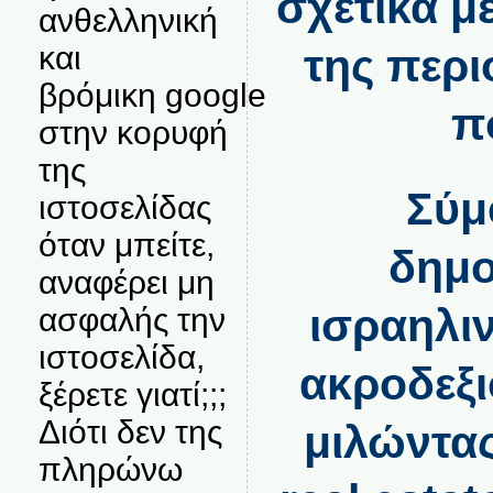
σχετικά μ
ανθελληνική
και
της περι
βρόμικη google
π
στην κορυφή
της
Σύμ
ιστοσελίδας
όταν μπείτε,
δημο
αναφέρει μη
ισραηλι
ασφαλής την
ιστοσελίδα,
ακροδεξι
ξέρετε γιατί;;;
Διότι δεν της
μιλώντας
πληρώνω