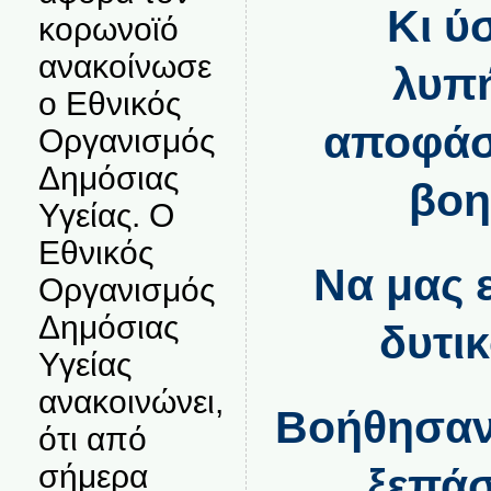
Κι ύ
κορωνοϊό
ανακοίνωσε
λυπή
ο Εθνικός
αποφάσ
Οργανισμός
Δημόσιας
βοη
Υγείας. Ο
Εθνικός
Να μας 
Οργανισμός
Δημόσιας
δυτι
Υγείας
ανακοινώνει,
Βοήθησαν 
ότι από
σήμερα
ξεπάσ