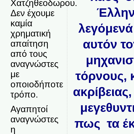
Χατζηθεοδωρου.
Έλλην
Δεν έχουμε
καμία
λεγόμενά
χρηματική
αυτόν τ
απαίτηση
από τους
μηχανισ
αναγνώστες
με
τόρνους, 
οποιοδήποτε
ακρίβειας
τρόπο.
μεγεθυντ
Αγαπητοί
αναγνώστες
πως τα έκ
η