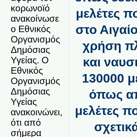
κορωνοϊό
μελέτες π
ανακοίνωσε
στο Αιγαί
ο Εθνικός
Οργανισμός
χρήση π
Δημόσιας
Υγείας. Ο
και ναυσ
Εθνικός
130000 μ
Οργανισμός
Δημόσιας
όπως α
Υγείας
μελέτες π
ανακοινώνει,
ότι από
σχετικ
σήμερα