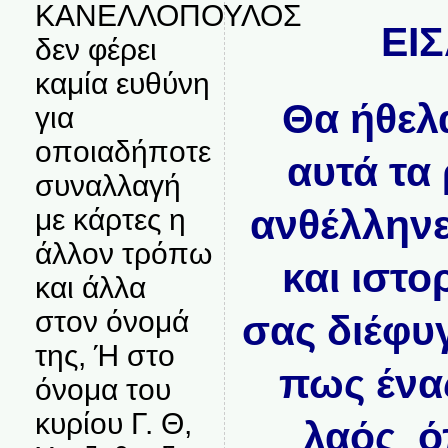
ΚΑΝΕΛΛΟΠΟΥΛΟΣ
ΕΙ
δεν φέρει
καμία ευθύνη
Θα ήθελ
για
οποιαδήποτε
αυτά τα
συναλλαγή
ανθέλληνε
με κάρτες η
άλλον τρόπω
και ιστ
και άλλα
στον όνομά
σας διέφυγ
της, Ή στο
πως ένα
όνομα του
κυρίου Γ. Θ,
λαός ό