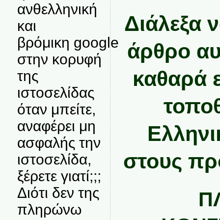
ανθελληνική
Διάλεξα 
και
βρόμικη google
άρθρο αυτ
στην κορυφή
καθαρά 
της
ιστοσελίδας
τοποθ
όταν μπείτε,
αναφέρει μη
Ελληνι
ασφαλής την
στους πρ
ιστοσελίδα,
ξέρετε γιατί;;;
Διότι δεν της
Π
πληρώνω