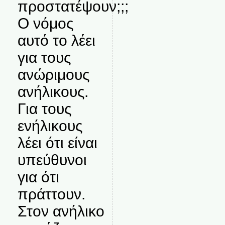
προστατέψουν;;;
Ο νόμος
αυτό το λέει
για τους
ανώριμους
ανήλικους.
Για τους
ενήλικους
λέει ότι είναι
υπεύθυνοι
για ότι
πράττουν.
Στον ανήλικο