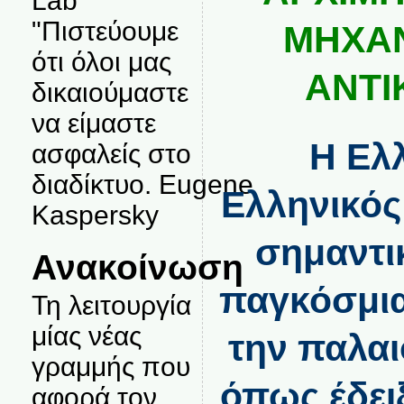
Lab
"Πιστεύουμε
ΜΗΧΑ
ότι όλοι μας
ΑΝΤ
δικαιούμαστε
να είμαστε
Η Ελ
ασφαλείς στο
διαδίκτυο. Eugene
Ελληνικός
Kaspersky
σημαντι
Ανακοίνωση
παγκόσμια
Τη λειτουργία
μίας νέας
την παλαι
γραμμής που
όπως έδει
αφορά τον