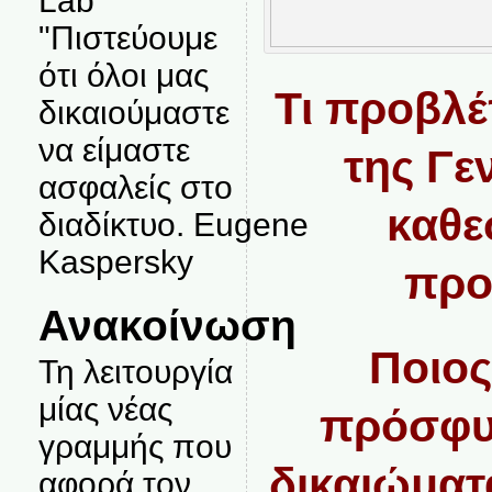
Lab
"Πιστεύουμε
ότι όλοι μας
Τι προβλέ
δικαιούμαστε
να είμαστε
της Γε
ασφαλείς στο
καθε
διαδίκτυο. Eugene
Kaspersky
πρ
Ανακοίνωση
Ποιος
Τη λειτουργία
μίας νέας
πρόσφυγ
γραμμής που
δικαιώματ
αφορά τον