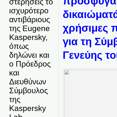
πρόσφυγας
στερήσεις το
ισχυρότερο
δικαιώματά
αντιβάριους
χρήσιμες 
της Eugene
Kaspersky,
για τη Σύμ
όπως
Γενεύης το
δηλώνει και
ο Πρόεδρος
και
Διευθύνων
Σύμβουλος
της
Kaspersky