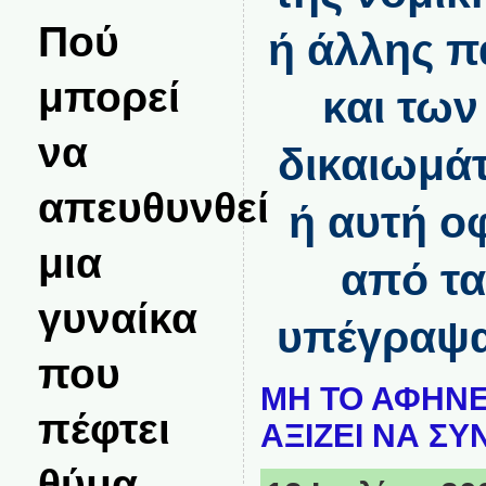
Πού
ή άλλης π
μπορεί
και των
να
δικαιωμά
απευθυνθεί
ή αυτή οφ
μια
από τα
γυναίκα
υπέγραψα
που
ΜΗ ΤΟ ΑΦΗΝΕ
πέφτει
ΑΞΙΖΕΙ ΝΑ ΣΥ
θύμα