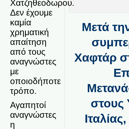
Χατζηθεοδωρου.
Δεν έχουμε
καμία
Μετά τη
χρηματική
συμπε
απαίτηση
από τους
Χαφτάρ σ
αναγνώστες
Επ
με
οποιοδήποτε
Μετανά
τρόπο.
στους
Αγαπητοί
αναγνώστες
Ιταλίας
η