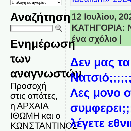
ΚΑΤΗΓΟΡΙΕΣ
ΘΕΜΑΤΩΝ
Αναζήτηση
12 Ιουλίου, 20
ΚΑΤΗΓΟΡΙΑ:
ένα σχόλιο
|
Ενημέρωση
των
Δεν μας τα
αναγνωστών.
Νατσιό;;;;;;;
Προσοχή
Λες μονο ο
στις απάτες,
η ΑΡΧΑΙΑ
συμφερει;;
ΙΘΩΜΗ και ο
λέγετε εθνι
ΚΩΝΣΤΑΝΤΙΝΟΣ