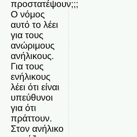
προστατέψουν;;;
Ο νόμος
αυτό το λέει
για τους
ανώριμους
ανήλικους.
Για τους
ενήλικους
λέει ότι είναι
υπεύθυνοι
για ότι
πράττουν.
Στον ανήλικο