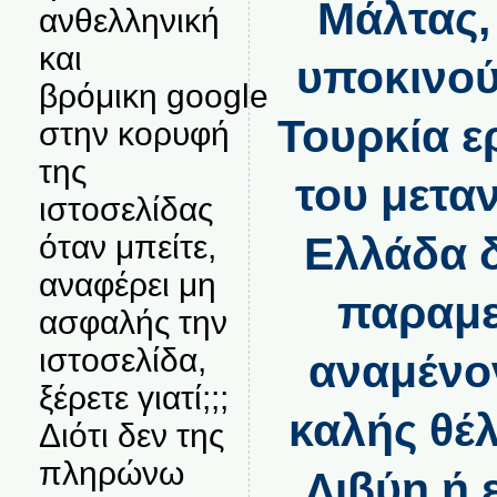
Μάλτας,
ανθελληνική
και
υποκινού
βρόμικη google
Τουρκία ε
στην κορυφή
της
του μετα
ιστοσελίδας
Ελλάδα δ
όταν μπείτε,
αναφέρει μη
παραμε
ασφαλής την
ιστοσελίδα,
αναμένον
ξέρετε γιατί;;;
καλής θέ
Διότι δεν της
πληρώνω
Λιβύη ή 