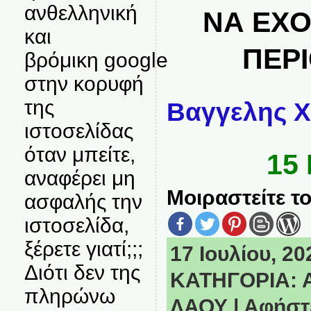
ανθελληνική
ΝΑ ΕΧΟ
και
ΠΕΡ
βρόμικη google
στην κορυφή
της
Βαγγελης 
ιστοσελίδας
όταν μπείτε,
15 
αναφέρει μη
Μοιραστείτε το
ασφαλής την
ιστοσελίδα,
ξέρετε γιατί;;;
17 Ιουλίου, 20
Διότι δεν της
ΚΑΤΗΓΟΡΙΑ:
πληρώνω
ΛΑΟΥ
|
Αφήστε