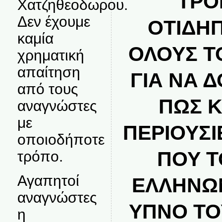
ΤΡΟ
Χατζηθεοδωρου.
Δεν έχουμε
ΟΤΙΔΗ
καμία
ΟΛΟΥΣ Τ
χρηματική
απαίτηση
ΓΙΑ ΝΑ 
από τους
ΠΩΣ Κ
αναγνώστες
με
ΠΕΡΙΟΥΣΙ
οποιοδήποτε
ΠΟΥ Τ
τρόπο.
Αγαπητοί
ΕΛΛΗΝΩ
αναγνώστες
ΥΠΝΟ Τ
η