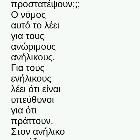
προστατέψουν;;;
Ο νόμος
αυτό το λέει
για τους
ανώριμους
ανήλικους.
Για τους
ενήλικους
λέει ότι είναι
υπεύθυνοι
για ότι
πράττουν.
Στον ανήλικο