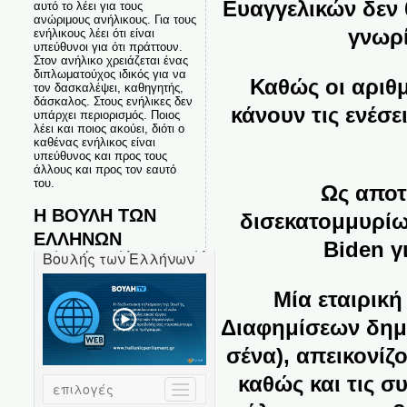
Ευαγγελικών δεν 
αυτό το λέει για τους
ανώριμους ανήλικους. Για τους
γνωρί
ενήλικους λέει ότι είναι
υπεύθυνοι για ότι πράττουν.
Στον ανήλικο χρειάζεται ένας
διπλωματούχος ιδικός για να
Καθώς οι αριθ
τον δασκαλέψει, καθηγητής,
δάσκαλος. Στους ενήλικες δεν
κάνουν τις ενέσε
υπάρχει περιορισμός. Ποιος
λέει και ποιος ακούει, διότι ο
καθένας ενήλικος είναι
υπεύθυνος και προς τους
άλλους και προς τον εαυτό
του.
Ως αποτ
Η ΒΟΥΛΗ ΤΩΝ
δισεκατομμυρί
ΕΛΛΗΝΩΝ
Biden γ
Μία
εταιρικ
Διαφημίσεων δημ
σένα), απεικονί
καθώς και τις σ