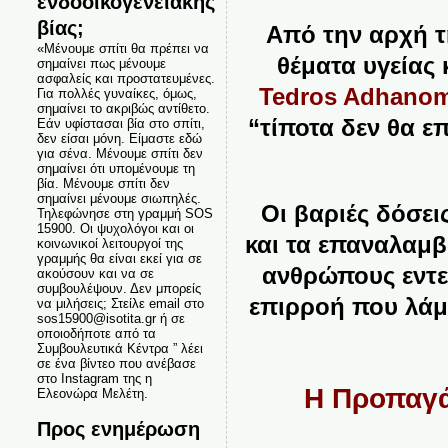
ενδοοικογενειακής
βίας;
Από την αρχή τη
«Μένουμε σπίτι θα πρέπει να
θέματα υγείας
σημαίνει πως μένουμε
ασφαλείς και προστατευμένες.
Tedros Adhano
Για πολλές γυναίκες, όμως,
σημαίνει το ακριβώς αντίθετο.
“τίποτα δεν θα ε
Εάν υφίστασαι βία στο σπίτι,
δεν είσαι μόνη. Είμαστε εδώ
για σένα. Μένουμε σπίτι δεν
σημαίνει ότι υπομένουμε τη
βία. Μένουμε σπίτι δεν
σημαίνει μένουμε σιωπηλές.
Οι βαριές δόσει
Τηλεφώνησε στη γραμμή SOS
15900. Οι ψυχολόγοι και οι
και τα επαναλαμ
κοινωνικοί λειτουργοί της
γραμμής θα είναι εκεί για σε
ανθρώπους εντ
ακούσουν και να σε
συμβουλέψουν. Δεν μπορείς
επιρροή που λάμ
να μιλήσεις; Στείλε email στο
sos15900@isotita.gr ή σε
οποιοδήποτε από τα
Συμβουλευτικά Κέντρα ” λέει
σε ένα βίντεο που ανέβασε
στο Instagram της η
Η Προπαγά
Ελεονώρα Μελέτη.
Προς ενημέρωση