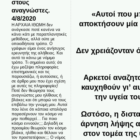
στους
αναγνώστες.
«Αυτοί που μ
4/8/2020
αποκτήσουν μία 
Η ΑΡΧΑΙΑ ΙΘΩΜΗ δεν
ανάγκασε ποτέ κανένα να
κάνει κάτι με παραπλανητικές
μεθόδους, αλλά ούτε με
οποιοδήποτε τρόπο. Ο
γράφων είμαι ένας ανήσυχος
Δεν χρειάζονταν 
ερευνητής της αλήθειας. Και
αυτό το κάνω με νόμιμο
τρόπο. Τι σημαίνει αυτό; ότι
έχω μαζέψει πληροφορίες
επιστημονικές και τις
Αρκετοί αναζητ
παρουσιάζω, ή αυτούσιες, ή
σε άρθρο μου που έχει σχέση
καυχηθούν γι’ α
με αυτές τις πληροφορίες!
Ποτέ δεν θεώρησα τους
την υγεία τ
αναγνώστες μου ηλίθιους ή
βλάκες και ότι μπορώ να τους
επιβάλω την γνώμη μου. Αυτοί
που λένε ότι κάποια ιστολόγια
Ωστόσο, η διστα
παρασέρνουν τον κόσμο να
μην πειθαρχεί… Για ποιο
άρνηση λήψης α
κόσμο εννοούν;;; Δηλαδή εκ
προοιμίου θεωρούν τον κόσμο
στον τομέα της
βλάκα, ηλίθιο και θέλουν να
τον προστατέψουν;;; Ο νόμος