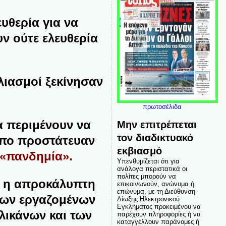
υθερία για να
ν ούτε ελευθερία
λιασμοί ξεκίνησαν
πρωτοσέλιδα
α περιμένουν να
Μην επιτρέπεται
τον διαδικτυακό
ρόπο προστάτευαν
εκβιασμό
«πανδημία».
Υπενθυμίζεται ότι για
ανάλογα περιστατικά οι
πολίτες μπορούν να
ς, η απροκάλυπτη
επικοινωνούν, ανώνυμα ή
επώνυμα, με τη Διεύθυνση
των εργαζομένων
Δίωξης Ηλεκτρονικού
Εγκλήματος προκειμένου να
λικάνων και των
παρέχουν πληροφορίες ή να
καταγγέλλουν παράνομες ή