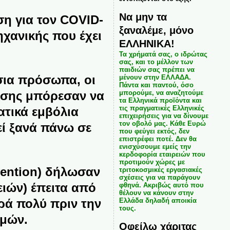
Να μην τα
ση για τον COVID-
ξαναλέμε, μόνο
ηχανικής
που έχει
ΕΛΛΗΝΙΚΑ!
Τα χρήματά σας, ο ιδρώτας
σας, και το μέλλον των
παιδιών σας πρέπει να
όσια πρόσωπα, οι
μένουν στην ΕΛΛΑΔΑ.
Πάντα και παντού, όσο
ρωσης μπόρεσαν να
μπορούμε, να αναζητούμε
τα Ελληνικά προϊόντα και
τις πραγματικές Ελληνικές
ατικά
εμβόλια
επιχειρήσεις για να δίνουμε
τον οβολό μας. Κάθε Ευρώ
εί ξανά πάνω σε
που φεύγει εκτός, δεν
επιστρέφει ποτέ. Δεν θα
ενισχύσουμε εμείς την
κερδοφορία εταιρειών που
προτιμούν χώρες με
ention)
δήλωσαν
τριτοκοσμικές εργασιακές
σχέσεις για να παράγουν
ειών
) έπειτα από
φθηνά. Ακριβώς αυτό που
θέλουν να κάνουν στην
ρά πολύ πριν την
Ελλάδα δηλαδή αποικία
τους.
ιμών.
Οφείλω χάριτας