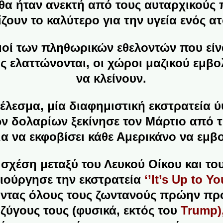
θα ήταν ανεκτή από τους αυταρχικούς 
ζουν το καλύτερο για την υγεία ενός α
μοί των πληθωρικών εθελοντών που είν
ις ελαττώνονται, οι χώροι μαζικού εμβ
να κλείνουν.
έλεσμα, μία διαφημιστική εκστρατεία 
ων
δολαρίων ξεκίνησε τον Μάρτιο από τ
ια να εκφοβίσει κάθε Αμερικάνο να εμβο
ή σχέση
μεταξύ του Λευκού Οίκου και το
ιούργησε την εκστρατεία
‘’It’s Up to Yo
ζοντας όλους τους ζωντανούς πρώην π
υζύγους τους (φυσικά, εκτός του
Trump)