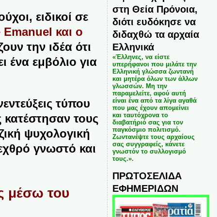
στη Θεία Πρόνοια,
χοι, ειδικοί σε
διότι ευδόκησε να
e Emanuel και ο
διδαχθώ τα αρχαία
ουν την ιδέα ότι
Ελληνικά
«Έλληνες, να είστε
ι ένα εμβόλιο για
υπερήφανοι που μιλάτε την
Ελληνική γλώσσα ζωντανή
και μητέρα όλων των άλλων
γλωσσών. Μη την
παραμελείτε, αφού αυτή
νεντεύξεις τύπου
είναι ένα από τα λίγα αγαθά
που μας έχουν απομείνει
και ταυτόχρονα το
 κατέστησαν τους
διαβατήριό σας για τον
παγκόσμιο πολιτισμό.
ζική ψυχολογική
Ζωντανέψτε τους αρχαίους
σας συγγραφείς, κάνετε
εχθρό γνωστό και
γνωστόν το συλλογισμό
τους.».
ΠΡΩΤΟΣΕΛΙΔΑ
ΕΦΗΜΕΡΙΔΩΝ
ς μέσω του