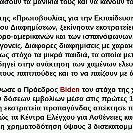
άσουν τα μανίκια τους και να κάνουν το
 της «Πρωτοβουλίας για την Εκπαίδευσ
ου Διαφημίσεων, ξεκίνησαν εκστρατείες
φρο-αμερικανών και των ισπανόφωνων, τ
 γονείς. Διάφορες διαφημίσεις με χαρα
ως στόχο τα μικρά παιδιά, τα οποία μετ
δηγεί στην ανάκτηση των χαμένων ελευ
τους παππούδες και το να παίζουν με ά
νωσε ο Πρόεδρος
Biden
τον στόχο της
 δόσεων εμβολίων μέσα στις πρώτες 1
 η
εκστρατεία προπαγάνδας
απέκτησε π
θώς τα Κέντρα Ελέγχου για Ασθένειες 
η χρηματοδότηση ύψους 3 δισεκατομ