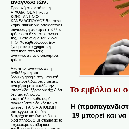
αναγνωστών.
Προσοχή στις απάτες, η
ΑΡΧΑΙΑ ΙΘΩΜΗ και ο
ΚΩΝΣΤΑΝΤΙΝΟΣ
ΚΑΝΕΛΛΟΠΟΥΛΟΣ δεν φέρει
καμία ευθύνη για οποιαδήποτε
συναλλαγή με κάρτες η άλλον
τρόπω και άλλα στον όνομά
της, Ή στο όνομα του κυρίου
Γ. Θ, Χατζηθεοδωρου. Δεν
έχουμε καμία χρηματική
απαίτηση από τους
αναγνώστες με οποιοδήποτε
τρόπο.
Αγαπητοί αναγνώστες η
ανθελληνική και
βρόμικη google στην κορυφή
της ιστοσελίδας όταν μπείτε,
αναφέρει μη ασφαλής την
Το εμβόλιο κι 
ιστοσελίδα, ξέρετε γιατί;;; Διότι
δεν της πληρώνω
νταβατζιλίκι, κάθε φορά
ανακαλύπτει νέα κόλπα να
Η (προπαγανδιστι
απειλή. Η ΑΡΧΑΙΑ ΙΘΩΜΗ
σας εγγυάται, ότι δεν
19 μπορεί και να
διατρέχετε κανένα κίνδυνο,
διότι πληρώνω με στερήσεις το
ισχυρότερο αντιβάριους
της Eugene Kaspersky, όπως