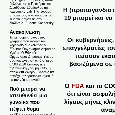
δηλώνει και ο Πρόεδρος και
Διευθύνων Σύμβουλος της
Η (προπαγανδιστι
Kaspersky Lab "Πιστεύουμε
ότι όλοι μας δικαιούμαστε να
19 μπορεί και να
είμαστε ασφαλείς στο
διαδίκτυο. Eugene Kaspersky
Ανακοίνωση
Τη λειτουργία μίας νέας
Οι κυβερνήσεις,
γραμμής που αφορά τον
κορωνοϊό ανακοίνωσε ο
επαγγελματίες το
Εθνικός Οργανισμός Δημόσιας
Υγείας. Ο Εθνικός
πείσουν εκα
Οργανισμός Δημόσιας Υγείας
ανακοινώνει, ότι από σήμερα
βασιζόμενα σε 
07.03.2020 λειτουργεί η
τηλεφωνική γραμμή 1135, η
οποία επί 24ώρου βάσεως θα
παρέχει πληροφορίες σχετικά
με τον νέο κοροναϊό.
O
FDA
και το
CDC
Πού μπορεί να
ότι είναι ασφα
απευθυνθεί μια
λίγους μήνες κλ
γυναίκα που
πέφτει θύμα
αναμ