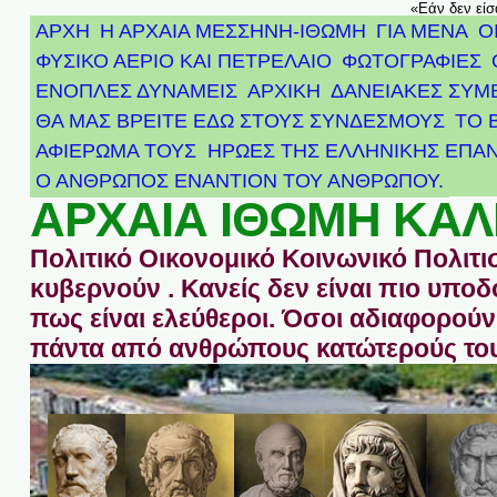
«Εάν δεν είσ
ΑΡΧΗ
Η ΑΡΧΑΙΑ ΜΕΣΣΗΝΗ-ΙΘΩΜΗ
ΓΙΑ ΜΕΝΑ
Ο
ΦΥΣΙΚΟ ΑΕΡΙΟ ΚΑΙ ΠΕΤΡΕΛΑΙΟ
ΦΩΤΟΓΡΑΦΙΕΣ
ΕΝΟΠΛΕΣ ΔΥΝΑΜΕΙΣ
ΑΡΧΙΚΉ
ΔΑΝΕΙΑΚΕΣ ΣΥΜ
ΘΑ ΜΑΣ ΒΡΕΙΤΕ ΕΔΩ ΣΤΟΥΣ ΣΥΝΔΕΣΜΟΥΣ
ΤΟ 
ΑΦΙΈΡΩΜΑ ΤΟΥΣ ΉΡΩΕΣ ΤΗΣ ΕΛΛΗΝΙΚΉΣ ΕΠΑΝ
Ο ΑΝΘΡΩΠΟΣ ΕΝΑΝΤΙΟΝ ΤΟΥ ΑΝΘΡΩΠΟΥ.
ΑΡΧΑΙΑ ΙΘΩΜΗ ΚΑΛ
Πολιτικό Οικονομικό Κοινωνικό Πολιτι
κυβερνούν . Κανείς δεν είναι πιο υπ
πως είναι ελεύθεροι. Όσοι αδιαφορούν 
πάντα από ανθρώπους κατώτερούς του