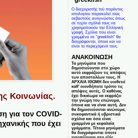
Ο διαχειριστής τού παρόντος
ιστολογίου παρακαλεί τούς
σεβαστούς αναγνώστες όπως
σε τυχόν σχόλιά τους να
χρησιμοποιούν την Ελληνική
γραφή. Σχόλια που είναι
γραμμένα σε "greeklish" θα
διαγράφονται, όποιο και να
είναι το περιεχόμενό τους.
ΑΝΑΚΟΙΝΩΣΗ
Τα μηνύματα που
δημοσιεύονται στο χώρο
αυτό εκφράζουν τις απόψεις
των αποστολέων τους. Η
ΑΡΧΑΙΑ ΙΘΩΜΗ δεν υιοθετεί
καθ’ οιονδήποτε τρόπο τις
απόψεις αυτές. Ο καθένας
ης Κοινωνίας.
έχει δικαίωμα να εκφράζει
την γνώμη του επώνυμα,
όποια και να είναι αυτή. Δεν
θα δημοσιεύονται ανώνυμα,
ση για τον COVID-
συκοφαντικά ή υβριστικά
σχόλια και όσα είναι
ηχανικής που έχει
γραμμένα με κεφαλαία
γράμματα. Τέτοια μηνύματα
θα διαγράφονται όποτε
εντοπίζονται στο εξής.