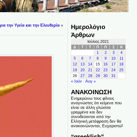
ια την Υγεία και την Ελευθερία
»
Ημερολόγιο
Άρθρων
Ιούλιος 2021
Δ
Τ
Τ
Π
Π
Σ
Κ
1
2
3
4
5
6
7
8
9
10
11
12
13
14
15
16
17
18
19
20
21
22
23
24
25
26
27
28
29
30
31
« Ιούν
Αυγ »
ΑΝΑΚΟΙΝΩΣΗ
Ενημερώνω τους φίλους
αναγνώστες ότι κείμενα που
είναι σε άλλη γλώσσα
γραμμένα και δεν
συνοδεύονται από την
Ελληνική μετάφραση δεν θα
ανακοινώνονται, Ευχαριστώ!
“greeklish”