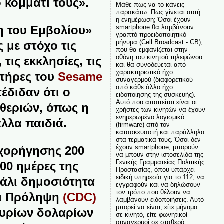
 κομμάτι τους».
Μάθε πως να το κάνεις
παρακάτω. Πως γίνεται αυτή
η ενημέρωση; Όσοι έχουν
η του Εμβολίου»
smartphone θα λαμβάνουν
γραπτό προειδοποιητικό
μήνυμα (Cell Broadcast - CB),
 με στόχο τις
που θα εμφανίζεται στην
οθόνη του κινητού τηλεφώνου
ις εκκλησίες, τις
και θα συνοδεύεται από
χαρακτηριστικό ήχο
κτήρες του
Sesame
συναγερμού (διαφορετικού
από κάθε άλλο ήχο
έδιδαν ότι ο
ειδοποίησης της συσκευής).
Αυτό που απαιτείται είναι οι
θεριών, όπως η
χρήστες των κινητών να έχουν
ενημερωμένο λογισμικό
λλα παιδιά.
(firmware) από τον
κατασκευαστή και παράλληλα
στα τερματικά τους. Όσοι δεν
έχουν smartphone, μπορούν
 χορήγησης 200
να μπουν στην ιστοσελίδα της
Γενικής Γραμματείας Πολιτικής
00 ημέρες της
Προστασίας, όπου υπάρχει
ειδική υπηρεσία για το 112, να
άλι δημοσιότητα
εγγραφούν και να δηλώσουν
τον τρόπο που θέλουν να
και Πρόληψη
(CDC)
λαμβάνουν ειδοποιήσεις. Αυτό
μπορεί να είναι, είτε μήνυμα
μυρίων δολαρίων
σε κινητό, είτε φωνητικοί
συναγερμοί σε σταθερό