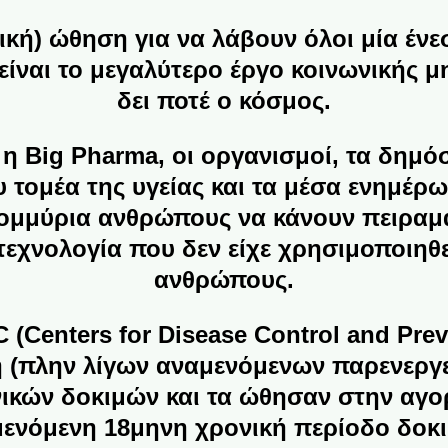
κή) ώθηση για να λάβουν όλοι μία ένε
 είναι το μεγαλύτερο έργο
κοινωνικής μ
δει ποτέ ο κόσμος.
 η Big Pharma, οι οργανισμοί, τα δημ
υ τομέα της υγείας και τα μέσα ενημέ
τομμύρια ανθρώπους να κάνουν
πειραμ
τεχνολογία που δεν είχε χρησιμοποιηθ
ανθρώπους.
 (Centers for Disease Control and Prev
λή (πλην λίγων αναμενόμενων
παρενεργ
ινικών δοκιμών και τα ώθησαν στην αγο
ενόμενη 18μηνη χρονική περίοδο δοκ