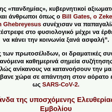
ς «πανδημίας», κυβερνητικοί αξιωματού
 και άνθρωποι όπως ο
Bill Gates, ο Zek
m Ghebreyesus
συνέχισαν να παπαγαλίζ
πέστρεφε στο φυσιολογικό μέχρι να έρθε
να κάνει την κοινωνία ξανά ασφαλή”.
ς των πρωτοσέλιδων, οι δραματικές συ
βανόμενα καθημερινά σημεία συζήτησης
ελώς
ανίκανους
να κατανοήσουν την μα
βανε χώρα σε απάντηση στον αόρατο 
ως
SARS-CoV-2.
νδα της υποσχόμενης Ελευθερία
Εμβολίου