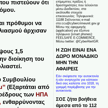
που πιστεύουν ότι
επίμεμπτες πράξεις ή
δραστηριότητες που τελούνται
τόμου.
μέσω Διαδικτύου, στα
ακόλουθα στοιχεία
επικοινωνίας: Τηλεφωνικά:
11188 Στέλνοντας e-mail
αι πρόθυμοι να
στο:ccu@cybercrimeunit.gov.gr
Μέσω της εφαρμογής
ολιασμού άρχισαν
(application) για έξυπνα
τηλέφωνα (smart phones):
FEELSAFE E-COMMERCE.
Μέσω twitter: @CyberAlertGR.
Η ΖΩΗ ΕΙΝΑΙ ΕΝΑ
ύψους
1,5
ΔΩΡΟ ΜΟΝΑΔΙΚΟ
ην διοίκηση του
ΜΗΝ ΤΗΝ
λιαστεί.
ΑΦΑΙΡΕΙΣ
Εάν σκέφτεστε την αυτοκτονία
υ Συμβουλίου
ή εάν ανησυχείτε για κάποιον
δικό σας καλέστε στο 1018, τη
u’’
(Εξαρτάται από
γραμμή παρέμβασης για την
αυτοκτονία.
ροέδρους των
ΗΠΑ
ΣΟΣ ζήτα βοήθεια
,
ενθαρρύνοντας
άμεσα από το 112