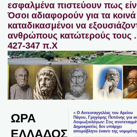
εσφαλμένα πιστεύουν πως είνα
Όσοι αδιαφορούν για τα κοινά 
καταδικασμένοι να εξουσιάζον
ανθρώπους κατώτερούς τους 
427-347 π.Χ
«
Ο Αντεισαγγελέας του Αρείου
ΩΡΑ
Πάγου, Γρηγόρης Πεπόνης για α
Λοιμωξιολόγων: Στις συντεταγμέ
Δημοκρατίες δεν υπάρχει
ΕΛΛΑΔΟΣ
απυρόβλητο έναντι της νομιμότη