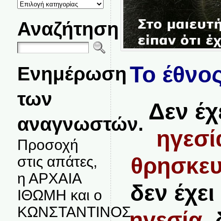
ΚΑΤΗΓΟΡΙΕΣ
ΘΕΜΑΤΩΝ
Αναζήτηση
Το έθνος
Ενημέρωση
των
Δεν έχ
αναγνωστών.
ηγεσί
Προσοχή
θρησκευ
στις απάτες,
η ΑΡΧΑΙΑ
δεν έχει
ΙΘΩΜΗ και ο
ΚΩΝΣΤΑΝΤΙΝΟΣ
ηγεσία,
δ