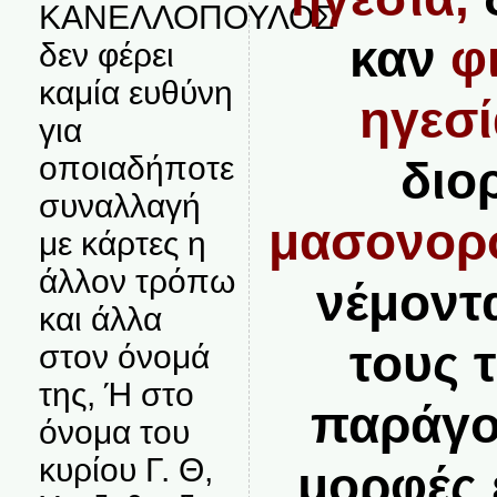
ΚΑΝΕΛΛΟΠΟΥΛΟΣ
καν
φ
δεν φέρει
καμία ευθύνη
ηγεσί
για
οποιαδήποτε
διο
συναλλαγή
μασονορ
με κάρτες η
άλλον τρόπω
νέμοντ
και άλλα
τους 
στον όνομά
της, Ή στο
παράγο
όνομα του
κυρίου Γ. Θ,
μορφές 