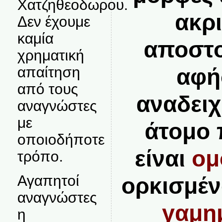
Χατζηθεοδωρου.
ακρ
Δεν έχουμε
καμία
αποστο
χρηματική
απαίτηση
αφή
από τους
αναδειχ
αναγνώστες
με
άτομο 
οποιοδήποτε
είναι
ομ
τρόπο.
Αγαπητοί
ορκισμέν
αναγνώστες
γαμη
η