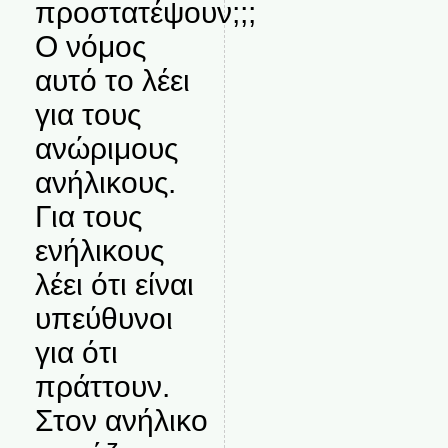
προστατέψουν;;;
Ο νόμος
αυτό το λέει
για τους
ανώριμους
ανήλικους.
Για τους
ενήλικους
λέει ότι είναι
υπεύθυνοι
για ότι
πράττουν.
Στον ανήλικο