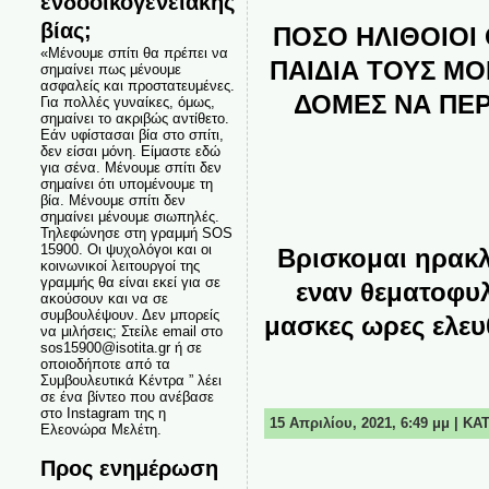
ενδοοικογενειακής
βίας;
ΠΟΣΟ ΗΛΙΘΟΙΟ
«Μένουμε σπίτι θα πρέπει να
ΠΑΙΔΙΑ ΤΟΥΣ ΜΟ
σημαίνει πως μένουμε
ασφαλείς και προστατευμένες.
ΔΟΜΕΣ ΝΑ ΠΕΡ
Για πολλές γυναίκες, όμως,
σημαίνει το ακριβώς αντίθετο.
Εάν υφίστασαι βία στο σπίτι,
δεν είσαι μόνη. Είμαστε εδώ
για σένα. Μένουμε σπίτι δεν
σημαίνει ότι υπομένουμε τη
βία. Μένουμε σπίτι δεν
σημαίνει μένουμε σιωπηλές.
Τηλεφώνησε στη γραμμή SOS
15900. Οι ψυχολόγοι και οι
Βρισκομαι ηρακλ
κοινωνικοί λειτουργοί της
γραμμής θα είναι εκεί για σε
εναν θεματοφυλ
ακούσουν και να σε
συμβουλέψουν. Δεν μπορείς
μασκες ωρες ελε
να μιλήσεις; Στείλε email στο
sos15900@isotita.gr ή σε
οποιοδήποτε από τα
Συμβουλευτικά Κέντρα ” λέει
σε ένα βίντεο που ανέβασε
στο Instagram της η
15 Απριλίου, 2021, 6:49 μμ | Κ
Ελεονώρα Μελέτη.
Προς ενημέρωση