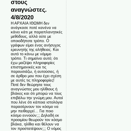
στους
αναγνώστες.
4/8/2020
Η ΑΡΧΑΙΑ ΙΘΩΜΗ δεν
ανάγκασε ποτέ κανένα να
κάνει κάτι με παραπλανητικές
μεθόδους, αλλά ούτε με
οποιοδήποτε τρόπο. Ο
γράφων είμαι ένας ανήσυχος
ερευνητής της αλήθειας. Και
αυτό το κάνω με νόμιμο
τρόπο. Τι σημαίνει αυτό; ότι
έχω μαζέψει πληροφορίες
επιστημονικές και τις
παρουσιάζω, ή αυτούσιες, ή
σε άρθρο μου που έχει σχέση
με αυτές τις πληροφορίες!
Ποτέ δεν θεώρησα τους
αναγνώστες μου ηλίθιους ή
βλάκες και ότι μπορώ να τους
επιβάλω την γνώμη μου. Αυτοί
που λένε ότι κάποια ιστολόγια
παρασέρνουν τον κόσμο να
μην πειθαρχεί… Για ποιο
κόσμο εννοούν;;; Δηλαδή εκ
προοιμίου θεωρούν τον κόσμο
βλάκα, ηλίθιο και θέλουν να
τον προστατέψουν;;; Ο νόμος