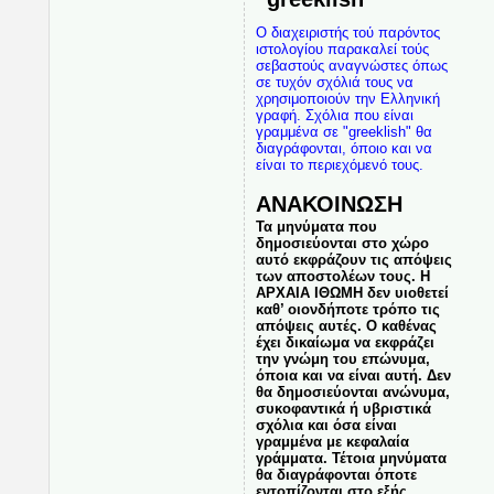
Ο διαχειριστής τού παρόντος
ιστολογίου παρακαλεί τούς
σεβαστούς αναγνώστες όπως
σε τυχόν σχόλιά τους να
χρησιμοποιούν την Ελληνική
γραφή. Σχόλια που είναι
γραμμένα σε "greeklish" θα
διαγράφονται, όποιο και να
είναι το περιεχόμενό τους.
ΑΝΑΚΟΙΝΩΣΗ
Τα μηνύματα που
δημοσιεύονται στο χώρο
αυτό εκφράζουν τις απόψεις
των αποστολέων τους. Η
ΑΡΧΑΙΑ ΙΘΩΜΗ δεν υιοθετεί
καθ’ οιονδήποτε τρόπο τις
απόψεις αυτές. Ο καθένας
έχει δικαίωμα να εκφράζει
την γνώμη του επώνυμα,
όποια και να είναι αυτή. Δεν
θα δημοσιεύονται ανώνυμα,
συκοφαντικά ή υβριστικά
σχόλια και όσα είναι
γραμμένα με κεφαλαία
γράμματα. Τέτοια μηνύματα
θα διαγράφονται όποτε
εντοπίζονται στο εξής.