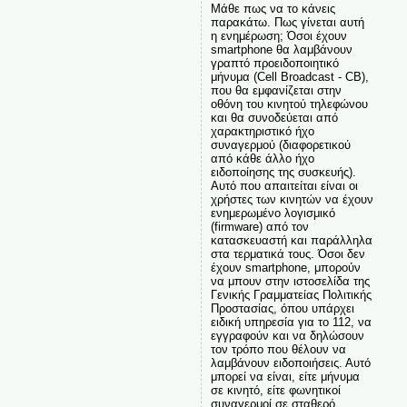
Μάθε πως να το κάνεις
παρακάτω. Πως γίνεται αυτή
η ενημέρωση; Όσοι έχουν
smartphone θα λαμβάνουν
γραπτό προειδοποιητικό
μήνυμα (Cell Broadcast - CB),
που θα εμφανίζεται στην
οθόνη του κινητού τηλεφώνου
και θα συνοδεύεται από
χαρακτηριστικό ήχο
συναγερμού (διαφορετικού
από κάθε άλλο ήχο
ειδοποίησης της συσκευής).
Αυτό που απαιτείται είναι οι
χρήστες των κινητών να έχουν
ενημερωμένο λογισμικό
(firmware) από τον
κατασκευαστή και παράλληλα
στα τερματικά τους. Όσοι δεν
έχουν smartphone, μπορούν
να μπουν στην ιστοσελίδα της
Γενικής Γραμματείας Πολιτικής
Προστασίας, όπου υπάρχει
ειδική υπηρεσία για το 112, να
εγγραφούν και να δηλώσουν
τον τρόπο που θέλουν να
λαμβάνουν ειδοποιήσεις. Αυτό
μπορεί να είναι, είτε μήνυμα
σε κινητό, είτε φωνητικοί
συναγερμοί σε σταθερό