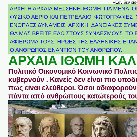
«Εάν δεν είσ
ΑΡΧΗ
Η ΑΡΧΑΙΑ ΜΕΣΣΗΝΗ-ΙΘΩΜΗ
ΓΙΑ ΜΕΝΑ
Ο
ΦΥΣΙΚΟ ΑΕΡΙΟ ΚΑΙ ΠΕΤΡΕΛΑΙΟ
ΦΩΤΟΓΡΑΦΙΕΣ
ΕΝΟΠΛΕΣ ΔΥΝΑΜΕΙΣ
ΑΡΧΙΚΉ
ΔΑΝΕΙΑΚΕΣ ΣΥΜ
ΘΑ ΜΑΣ ΒΡΕΙΤΕ ΕΔΩ ΣΤΟΥΣ ΣΥΝΔΕΣΜΟΥΣ
ΤΟ 
ΑΦΙΈΡΩΜΑ ΤΟΥΣ ΉΡΩΕΣ ΤΗΣ ΕΛΛΗΝΙΚΉΣ ΕΠΑΝ
Ο ΑΝΘΡΩΠΟΣ ΕΝΑΝΤΙΟΝ ΤΟΥ ΑΝΘΡΩΠΟΥ.
ΑΡΧΑΙΑ ΙΘΩΜΗ ΚΑΛ
Πολιτικό Οικονομικό Κοινωνικό Πολιτι
κυβερνούν . Κανείς δεν είναι πιο υπ
πως είναι ελεύθεροι. Όσοι αδιαφορούν 
πάντα από ανθρώπους κατώτερούς του