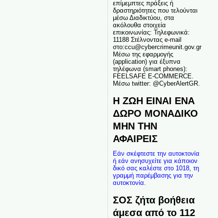
επίμεμπτες πράξεις ή
δραστηριότητες που τελούνται
μέσω Διαδικτύου, στα
ακόλουθα στοιχεία
επικοινωνίας: Τηλεφωνικά:
11188 Στέλνοντας e-mail
στο:ccu@cybercrimeunit.gov.gr
Μέσω της εφαρμογής
(application) για έξυπνα
τηλέφωνα (smart phones):
FEELSAFE E-COMMERCE.
Μέσω twitter: @CyberAlertGR.
Η ΖΩΗ ΕΙΝΑΙ ΕΝΑ
ΔΩΡΟ ΜΟΝΑΔΙΚΟ
ΜΗΝ ΤΗΝ
ΑΦΑΙΡΕΙΣ
Εάν σκέφτεστε την αυτοκτονία
ή εάν ανησυχείτε για κάποιον
δικό σας καλέστε στο 1018, τη
γραμμή παρέμβασης για την
αυτοκτονία.
ΣΟΣ ζήτα βοήθεια
άμεσα από το 112