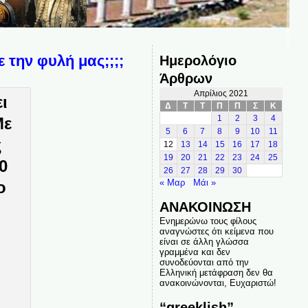
 την φυλή μας;;;;
Ημερολόγιο
Άρθρων
Απρίλιος 2021
Δ
Τ
Τ
Π
Π
Σ
Κ
1
2
3
4
5
6
7
8
9
10
11
12
13
14
15
16
17
18
19
20
21
22
23
24
25
26
27
28
29
30
« Μαρ
Μάι »
ΑΝΑΚΟΙΝΩΣΗ
Ενημερώνω τους φίλους
αναγνώστες ότι κείμενα που
είναι σε άλλη γλώσσα
γραμμένα και δεν
συνοδεύονται από την
Ελληνική μετάφραση δεν θα
ανακοινώνονται, Ευχαριστώ!
“greeklish”