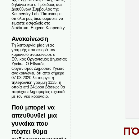
δηλώνει και ο Πρόεδρος και
Διευθύνων Σύμβουλος της
Kaspersky Lab "Πιστεύουμε
ότι όλοι μας δικαιούμαστε να
είμαστε ασφαλείς στο
διαδίκτυο. Eugene Kaspersky
Ανακοίνωση
Τη λειτουργία μίας νέας
γραμμής που αφορά τον
κορωνοϊό ανακοίνωσε ο
Εθνικός Οργανισμός Δημόσιας
Υγείας. Ο Εθνικός
Οργανισμός Δημόσιας Υγείας
ανακοινώνει, ότι από σήμερα
07.03.2020 λειτουργεί η
τηλεφωνική γραμμή 1135, η
οποία επί 24ώρου βάσεως θα
παρέχει πληροφορίες σχετικά
με τον νέο κοροναϊό.
Πού μπορεί να
απευθυνθεί μια
γυναίκα που
ΠΌ
πέφτει θύμα