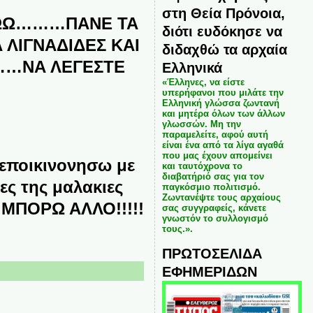
στη Θεία Πρόνοια,
ΨΩΩ………ΠΑΝΕ ΤΑ
διότι ευδόκησε να
 ΛΙΓΝΑΔΙΔΕΣ ΚΑΙ
διδαχθώ τα αρχαία
……ΝΑ ΛΕΓΕΣΤΕ
Ελληνικά
«Έλληνες, να είστε
υπερήφανοι που μιλάτε την
Ελληνική γλώσσα ζωντανή
και μητέρα όλων των άλλων
γλωσσών. Μη την
παραμελείτε, αφού αυτή
είναι ένα από τα λίγα αγαθά
που μας έχουν απομείνει
 εποικινονησω με
και ταυτόχρονα το
διαβατήριό σας για τον
ες της μαλακιες
παγκόσμιο πολιτισμό.
Ζωντανέψτε τους αρχαίους
 ΜΠΟΡΩ ΑΛΛΟ!!!!!
σας συγγραφείς, κάνετε
γνωστόν το συλλογισμό
τους.».
ΠΡΩΤΟΣΕΛΙΔΑ
ΕΦΗΜΕΡΙΔΩΝ