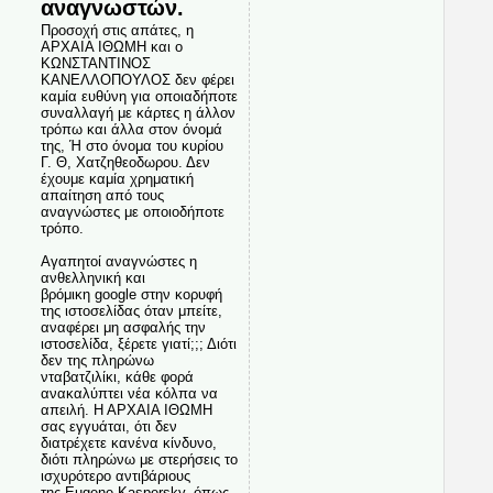
αναγνωστών.
Προσοχή στις απάτες, η
ΑΡΧΑΙΑ ΙΘΩΜΗ και ο
ΚΩΝΣΤΑΝΤΙΝΟΣ
ΚΑΝΕΛΛΟΠΟΥΛΟΣ δεν φέρει
καμία ευθύνη για οποιαδήποτε
συναλλαγή με κάρτες η άλλον
τρόπω και άλλα στον όνομά
της, Ή στο όνομα του κυρίου
Γ. Θ, Χατζηθεοδωρου. Δεν
έχουμε καμία χρηματική
απαίτηση από τους
αναγνώστες με οποιοδήποτε
τρόπο.
Αγαπητοί αναγνώστες η
ανθελληνική και
βρόμικη google στην κορυφή
της ιστοσελίδας όταν μπείτε,
αναφέρει μη ασφαλής την
ιστοσελίδα, ξέρετε γιατί;;; Διότι
δεν της πληρώνω
νταβατζιλίκι, κάθε φορά
ανακαλύπτει νέα κόλπα να
απειλή. Η ΑΡΧΑΙΑ ΙΘΩΜΗ
σας εγγυάται, ότι δεν
διατρέχετε κανένα κίνδυνο,
διότι πληρώνω με στερήσεις το
ισχυρότερο αντιβάριους
της Eugene Kaspersky, όπως