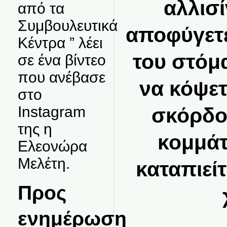
αλλισ
από τα
Συμβουλευτικά
αποφύγετε
Κέντρα ” λέει
του στόμ
σε ένα βίντεο
που ανέβασε
να κόψετ
στο
Instagram
σκόρδο
της η
κομμάτ
Ελεονώρα
Μελέτη.
καταπιεί
Προς
ενημέρωση