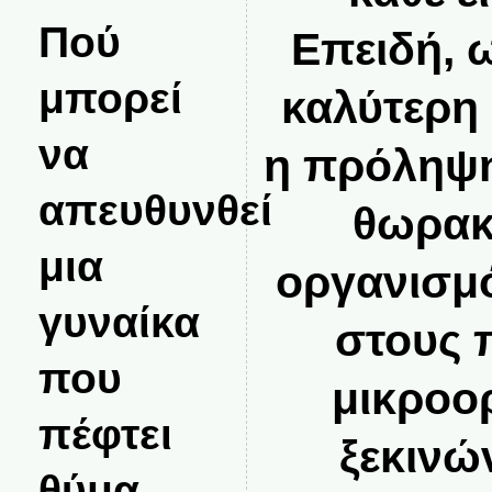
Πού
Επειδή, 
μπορεί
καλύτερη 
να
η πρόληψη
απευθυνθεί
θωρακ
μια
οργανισμό
γυναίκα
στους 
που
μικροο
πέφτει
ξεκινώ
θύμα