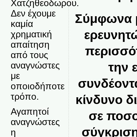
Χατζηθεοδωρου.
Δεν έχουμε
Σύμφωνα μ
καμία
ερευνητώ
χρηματική
απαίτηση
περισσότ
από τους
την 
αναγνώστες
με
συνδέοντα
οποιοδήποτε
τρόπο.
κίνδυνο δ
Αγαπητοί
σε ποσο
αναγνώστες
σύγκριση
η