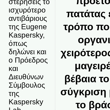
προετο
στερήσεις το
ισχυρότερο
πατάτας 
αντιβάριους
τρόπο πο
της Eugene
Kaspersky,
οργανι
όπως
χειρότερο
δηλώνει και
ο Πρόεδρος
μαγειρ
και
Διευθύνων
βέβαια τ
Σύμβουλος
σύγκριση 
της
Kaspersky
το βρά