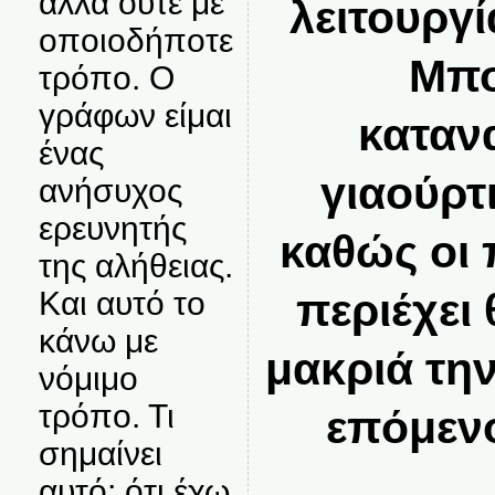
αλλά ούτε με
λειτουργί
οποιοδήποτε
Μπο
τρόπο. Ο
γράφων είμαι
καταν
ένας
γιαούρτ
ανήσυχος
ερευνητής
καθώς οι 
της αλήθειας.
περιέχει
Και αυτό το
κάνω με
μακριά την
νόμιμο
τρόπο. Τι
επόμενο
σημαίνει
αυτό; ότι έχω