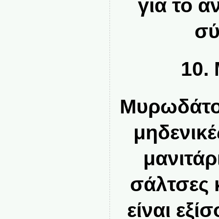
για το 
σύ
10.
Μυρωδάτο 
μηδενικέ
μανιτάρι
σάλτσες 
είναι εξί