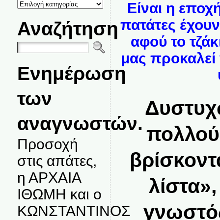
ΚΑΤΗΓΟΡΙΕΣ
Είναι η εποχ
ΘΕΜΑΤΩΝ
πατάτες έχουν
Αναζήτηση
αφού το τζάκι
μας προκαλεί
Ενημέρωση
των
Δυστυχ
αναγνωστών.
πολλούς
Προσοχή
βρίσκοντ
στις απάτες,
η ΑΡΧΑΙΑ
λίστα»,
ΙΘΩΜΗ και ο
γνωστός
ΚΩΝΣΤΑΝΤΙΝΟΣ