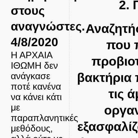
2. 
στους
αναγνώστες.
Αναζητήσ
4/8/2020
που 
Η ΑΡΧΑΙΑ
προβιοτ
ΙΘΩΜΗ δεν
βακτήρια 
ανάγκασε
ποτέ κανένα
τις 
να κάνει κάτι
με
οργαν
παραπλανητικές
εξασφαλίζ
μεθόδους,