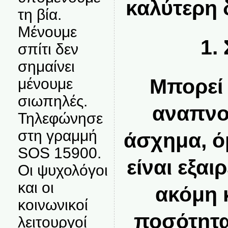
καλύτερη 
τη βία.
Μένουμε
1.
σπίτι δεν
σημαίνει
Μπορεί 
μένουμε
σιωπηλές.
αναπνοή
Τηλεφώνησε
στη γραμμή
άσχημα, ό
SOS 15900.
είναι εξαι
Οι ψυχολόγοι
και οι
ακόμη 
κοινωνικοί
ποσότητα
λειτουργοί