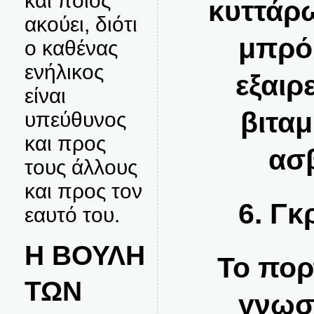
και ποιος
κυττάρω
ακούει, διότι
μπρόκ
ο καθένας
ενήλικος
εξαιρ
είναι
βιταμ
υπεύθυνος
και προς
ασβ
τους άλλους
και προς τον
6. Γκ
εαυτό του.
Η ΒΟΥΛΗ
Το πορ
ΤΩΝ
γνωστ