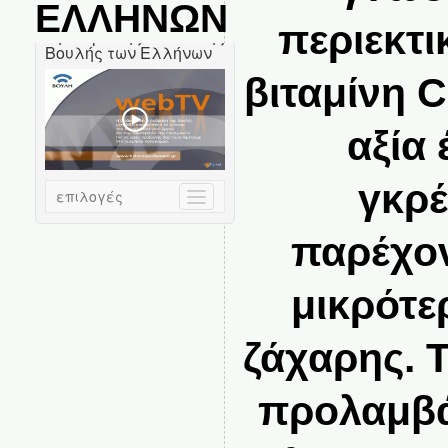
ΕΛΛΗΝΩΝ
περιεκτι
βιταμίνη C
αξία 
γκρέ
παρέχον
μικρότε
ζάχαρης. 
προλαμβάν