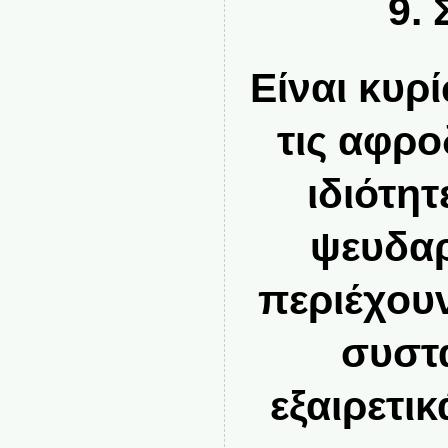
9. 
Είναι κυρ
τις αφρο
ιδιότη
ψευδα
περιέχουν
συστα
εξαιρετι