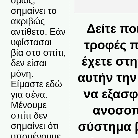
όμως,
σημαίνει το
ακριβώς
Δείτε ποι
αντίθετο. Εάν
υφίστασαι
τροφές π
βία στο σπίτι,
έχετε στ
δεν είσαι
μόνη.
αυτήν την
Είμαστε εδώ
να εξασφ
για σένα.
Μένουμε
ανοσοπ
σπίτι δεν
σύστημα β
σημαίνει ότι
υπομένουμε