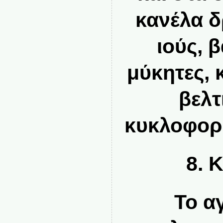
κανέλα δ
ιούς, 
μύκητες, 
βελτ
κυκλοφορί
8. 
Το α