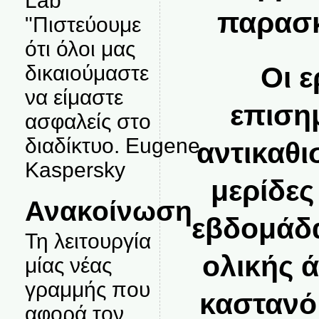
Lab
παρασκ
"Πιστεύουμε
ότι όλοι μας
Οι 
δικαιούμαστε
να είμαστε
επιση
ασφαλείς στο
διαδίκτυο. Eugene
αντικαθι
Kaspersky
μερίδες
Ανακοίνωση
εβδομάδα
Τη λειτουργία
ολικής 
μίας νέας
γραμμής που
καστανό 
αφορά τον