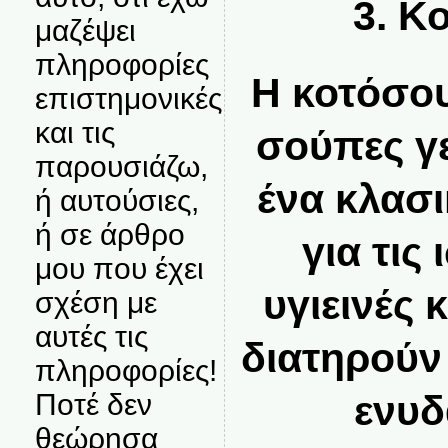
3. Κ
μαζέψει
πληροφορίες
Η κοτόσου
επιστημονικές
και τις
σούπες γε
παρουσιάζω,
ένα κλασι
ή αυτούσιες,
ή σε άρθρο
για τις 
μου που έχει
υγιεινές
σχέση με
αυτές τις
διατηρούν
πληροφορίες!
ενυδ
Ποτέ δεν
θεώρησα