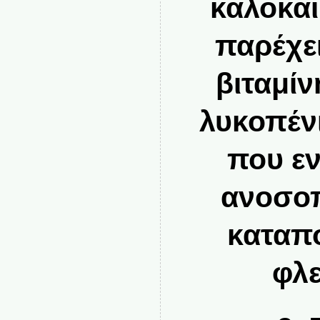
καλοκαι
παρέχει
βιταμίν
λυκοπένι
που εν
ανοσοπ
καταπο
φλε