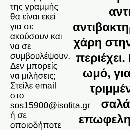
της γραμμής
αντι
θα είναι εκεί
αντιβακτη
για σε
ακούσουν και
χάρη στην
να σε
περιέχει.
συμβουλέψουν.
Δεν μπορείς
ωμό, γι
να μιλήσεις;
Στείλε email
τριμμέ
στο
σαλά
sos15900@isotita.gr
ή σε
επωφεληθ
οποιοδήποτε