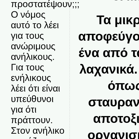
προστατέψουν;;;
Ο νόμος
Τα μικ
αυτό το λέει
αποφεύγου
για τους
ανώριμους
ένα από τ
ανήλικους.
λαχανικά.
Για τους
ενήλικους
όπως
λέει ότι είναι
υπεύθυνοι
σταυραν
για ότι
αποτοξ
πράττουν.
Στον ανήλικο
οργανισ