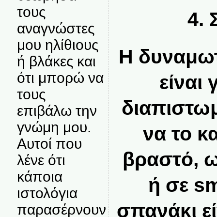
τους
4.
αναγνώστες
μου ηλίθιους
Η δυναμωτ
ή βλάκες και
ότι μπορώ να
είναι
τους
διαπιστωμ
επιβάλω την
γνώμη μου.
να το κ
Αυτοί που
βραστό, 
λένε ότι
κάποια
ή σε s
ιστολόγια
σπανάκι ε
παρασέρνουν