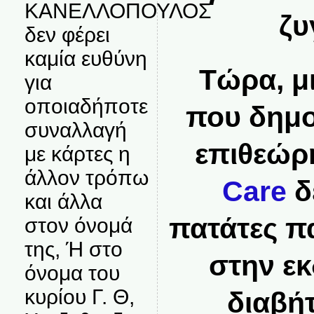
ΚΑΝΕΛΛΟΠΟΥΛΟΣ
ζυ
δεν φέρει
καμία ευθύνη
Τώρα, μ
για
οποιαδήποτε
που δημο
συναλλαγή
επιθεώ
με κάρτες η
άλλον τρόπω
Care
δε
και άλλα
πατάτες π
στον όνομά
της, Ή στο
στην ε
όνομα του
κυρίου Γ. Θ,
διαβή