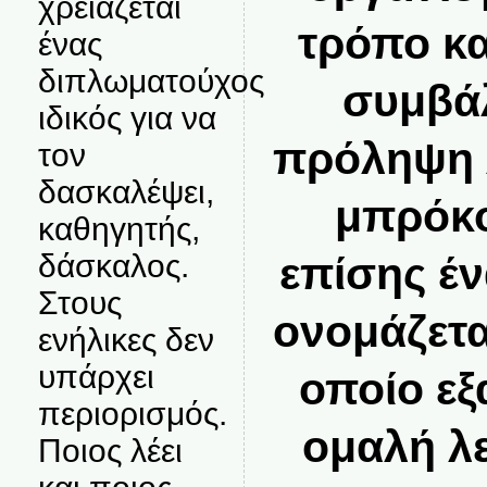
χρειάζεται
τρόπο κα
ένας
διπλωματούχος
συμβά
ιδικός για να
πρόληψη 
τον
δασκαλέψει,
μπρόκο
καθηγητής,
δάσκαλος.
επίσης έν
Στους
ονομάζετα
ενήλικες δεν
υπάρχει
οποίο εξ
περιορισμός.
ομαλή λε
Ποιος λέει