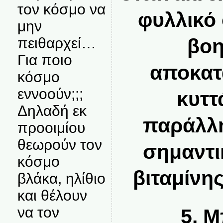
τον κόσμο να
φυλλικό 
μην
βοη
πειθαρχεί…
Για ποιο
αποκατ
κόσμο
εννοούν;;;
κυττ
Δηλαδή εκ
παράλλη
προοιμίου
θεωρούν τον
σημαντι
κόσμο
βιταμίνης
βλάκα, ηλίθιο
και θέλουν
να τον
5. 