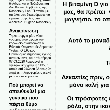
Η βιταμίνη D για
δηλώνει και ο Πρόεδρος και
Διευθύνων Σύμβουλος της
μας, θα πρέπει 
Kaspersky Lab "Πιστεύουμε
ότι όλοι μας δικαιούμαστε να
μαγνήσιο, το ο
είμαστε ασφαλείς στο
διαδίκτυο. Eugene Kaspersky
Ανακοίνωση
Τη λειτουργία μίας νέας
Αυτό το μοναδι
γραμμής που αφορά τον
κορωνοϊό ανακοίνωσε ο
Εθνικός Οργανισμός Δημόσιας
Υγείας. Ο Εθνικός
Οργανισμός Δημόσιας Υγείας
ανακοινώνει, ότι από σήμερα
Τ
07.03.2020 λειτουργεί η
τηλεφωνική γραμμή 1135, η
οποία επί 24ώρου βάσεως θα
παρέχει πληροφορίες σχετικά
Δεκαετίες πριν, 
με τον νέο κοροναϊό.
μόνο καλή για
Πού μπορεί να
απευθυνθεί μια
γυναίκα που
Οι πρόσφατες 
πέφτει θύμα
ρόλο, στην ικα