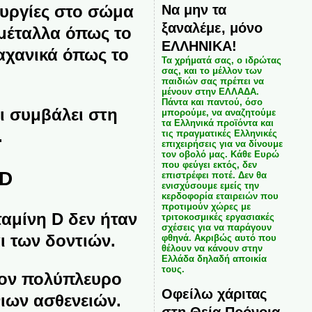
Να μην τα
τουργίες στο σώμα
ξαναλέμε, μόνο
 μέταλλα όπως το
ΕΛΛΗΝΙΚΑ!
αχανικά όπως το
Τα χρήματά σας, ο ιδρώτας
σας, και το μέλλον των
παιδιών σας πρέπει να
μένουν στην ΕΛΛΑΔΑ.
Πάντα και παντού, όσο
ι συμβάλει στη
μπορούμε, να αναζητούμε
τα Ελληνικά προϊόντα και
.
τις πραγματικές Ελληνικές
επιχειρήσεις για να δίνουμε
τον οβολό μας. Κάθε Ευρώ
που φεύγει εκτός, δεν
 D
επιστρέφει ποτέ. Δεν θα
ενισχύσουμε εμείς την
κερδοφορία εταιρειών που
προτιμούν χώρες με
ταμίνη D δεν ήταν
τριτοκοσμικές εργασιακές
σχέσεις για να παράγουν
ι των δοντιών.
φθηνά. Ακριβώς αυτό που
θέλουν να κάνουν στην
Ελλάδα δηλαδή αποικία
τους.
τον πολύπλευρο
Οφείλω χάριτας
νιων ασθενειών.
στη Θεία Πρόνοια,