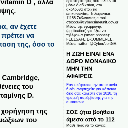
vitamin D , αλλά
δραστηριότητες που τελούνται
μέσω Διαδικτύου, στα
ιψης.
ακόλουθα στοιχεία
επικοινωνίας: Τηλεφωνικά:
11188 Στέλνοντας e-mail
στο:ccu@cybercrimeunit.gov.gr
α, αν έχετε
Μέσω της εφαρμογής
(application) για έξυπνα
 πρέπει να
τηλέφωνα (smart phones):
FEELSAFE E-COMMERCE.
ταση της, όσο το
Μέσω twitter: @CyberAlertGR.
Η ΖΩΗ ΕΙΝΑΙ ΕΝΑ
ΔΩΡΟ ΜΟΝΑΔΙΚΟ
ΜΗΝ ΤΗΝ
ΑΦΑΙΡΕΙΣ
υ Cambridge,
ένειες του
Εάν σκέφτεστε την αυτοκτονία
ή εάν ανησυχείτε για κάποιον
δικό σας καλέστε στο 1018, τη
ταμίνης D.
γραμμή παρέμβασης για την
αυτοκτονία.
η χορήγηση της
ΣΟΣ ζήτα βοήθεια
ιμώξεων του
άμεσα από το 112
Μάθε πως να το κάνεις