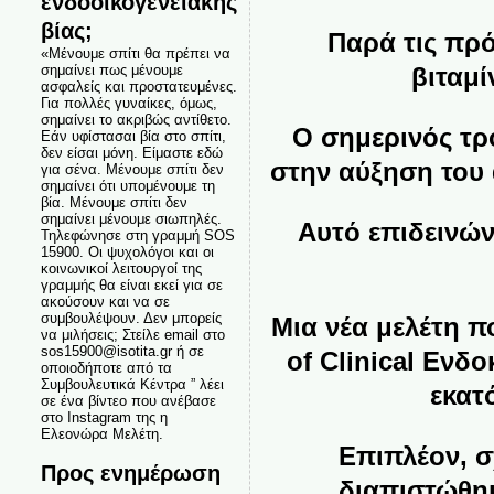
ενδοοικογενειακής
βίας;
Παρά τις πρό
«Μένουμε σπίτι θα πρέπει να
σημαίνει πως μένουμε
βιταμί
ασφαλείς και προστατευμένες.
Για πολλές γυναίκες, όμως,
σημαίνει το ακριβώς αντίθετο.
Ο σημερινός τρ
Εάν υφίστασαι βία στο σπίτι,
δεν είσαι μόνη. Είμαστε εδώ
στην αύξηση του 
για σένα. Μένουμε σπίτι δεν
σημαίνει ότι υπομένουμε τη
βία. Μένουμε σπίτι δεν
σημαίνει μένουμε σιωπηλές.
Αυτό επιδεινών
Τηλεφώνησε στη γραμμή SOS
15900. Οι ψυχολόγοι και οι
κοινωνικοί λειτουργοί της
γραμμής θα είναι εκεί για σε
ακούσουν και να σε
συμβουλέψουν. Δεν μπορείς
Μια νέα μελέτη π
να μιλήσεις; Στείλε email στο
sos15900@isotita.gr ή σε
of Clinical Ενδ
οποιοδήποτε από τα
Συμβουλευτικά Κέντρα ” λέει
εκατ
σε ένα βίντεο που ανέβασε
στο Instagram της η
Ελεονώρα Μελέτη.
Επιπλέον, σ
Προς ενημέρωση
διαπιστώθηκ