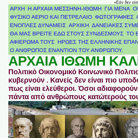
«Εάν δεν είσ
ΑΡΧΗ
Η ΑΡΧΑΙΑ ΜΕΣΣΗΝΗ-ΙΘΩΜΗ
ΓΙΑ ΜΕΝΑ
Ο
ΦΥΣΙΚΟ ΑΕΡΙΟ ΚΑΙ ΠΕΤΡΕΛΑΙΟ
ΦΩΤΟΓΡΑΦΙΕΣ
ΕΝΟΠΛΕΣ ΔΥΝΑΜΕΙΣ
ΑΡΧΙΚΉ
ΔΑΝΕΙΑΚΕΣ ΣΥΜ
ΘΑ ΜΑΣ ΒΡΕΙΤΕ ΕΔΩ ΣΤΟΥΣ ΣΥΝΔΕΣΜΟΥΣ
ΤΟ 
ΑΦΙΈΡΩΜΑ ΤΟΥΣ ΉΡΩΕΣ ΤΗΣ ΕΛΛΗΝΙΚΉΣ ΕΠΑΝ
Ο ΑΝΘΡΩΠΟΣ ΕΝΑΝΤΙΟΝ ΤΟΥ ΑΝΘΡΩΠΟΥ.
ΑΡΧΑΙΑ ΙΘΩΜΗ ΚΑΛ
Πολιτικό Οικονομικό Κοινωνικό Πολιτι
κυβερνούν . Κανείς δεν είναι πιο υπ
πως είναι ελεύθεροι. Όσοι αδιαφορούν 
πάντα από ανθρώπους κατώτερούς του