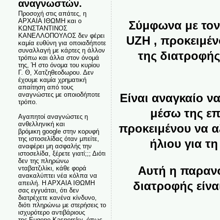
αναγνωστών.
Προσοχή στις απάτες, η
ΑΡΧΑΙΑ ΙΘΩΜΗ και ο
Σύμφωνα με τον 
ΚΩΝΣΤΑΝΤΙΝΟΣ
ΚΑΝΕΛΛΟΠΟΥΛΟΣ δεν φέρει
UZH , προκειμέ
καμία ευθύνη για οποιαδήποτε
συναλλαγή με κάρτες η άλλον
της διατροφής
τρόπω και άλλα στον όνομά
της, Ή στο όνομα του κυρίου
Γ. Θ, Χατζηθεοδωρου. Δεν
έχουμε καμία χρηματική
απαίτηση από τους
αναγνώστες με οποιοδήποτε
Είναι αναγκαίο ν
τρόπο.
μέσω της ε
Αγαπητοί αναγνώστες η
ανθελληνική και
προκειμένου να α
βρόμικη google στην κορυφή
της ιστοσελίδας όταν μπείτε,
ήλιου για τ
αναφέρει μη ασφαλής την
ιστοσελίδα, ξέρετε γιατί;;; Διότι
δεν της πληρώνω
Αυτή η παρανό
νταβατζιλίκι, κάθε φορά
ανακαλύπτει νέα κόλπα να
απειλή. Η ΑΡΧΑΙΑ ΙΘΩΜΗ
διατροφής είναι
σας εγγυάται, ότι δεν
διατρέχετε κανένα κίνδυνο,
διότι πληρώνω με στερήσεις το
ισχυρότερο αντιβάριους
της Eugene Kaspersky, όπως