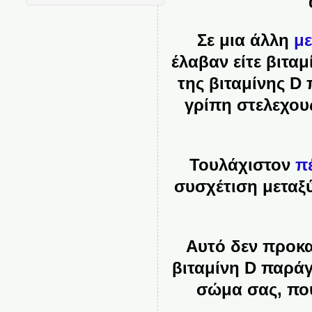
Σε μια άλλη
με
έλαβαν είτε βιτα
της βιταμίνης D
γρίπη στελεχους
Τουλάχιστον
πέ
συσχέτιση μεταξ
Αυτό δεν προκα
βιταμίνη D παράγε
σώμα σας, που