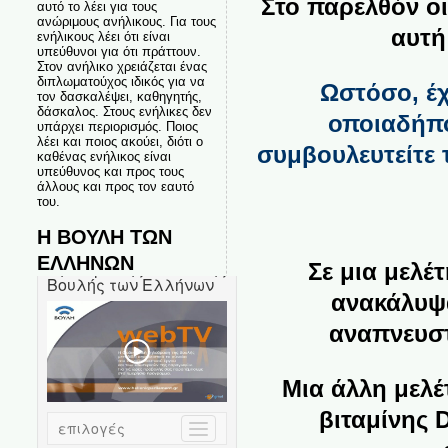
Στο παρελθόν οι
αυτό το λέει για τους
ανώριμους ανήλικους. Για τους
αυτή
ενήλικους λέει ότι είναι
υπεύθυνοι για ότι πράττουν.
Στον ανήλικο χρειάζεται ένας
διπλωματούχος ιδικός για να
Ωστόσο, έχ
τον δασκαλέψει, καθηγητής,
δάσκαλος. Στους ενήλικες δεν
οποιαδήπο
υπάρχει περιορισμός. Ποιος
λέει και ποιος ακούει, διότι ο
συμβουλευτείτε 
καθένας ενήλικος είναι
υπεύθυνος και προς τους
άλλους και προς τον εαυτό
του.
Η ΒΟΥΛΗ ΤΩΝ
ΕΛΛΗΝΩΝ
Σε μια μελέ
ανακάλυψα
αναπνευστ
Μια άλλη μελέ
βιταμίνης 