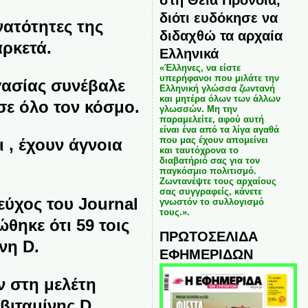
διότι ευδόκησε να
νατότητες της
διδαχθώ τα αρχαία
αρκετά.
Ελληνικά
«Έλληνες, να είστε
υπερήφανοι που μιλάτε την
γασίας συνέβαλε
Ελληνική γλώσσα ζωντανή
και μητέρα όλων των άλλων
σε όλο τον κόσμο.
γλωσσών. Μη την
παραμελείτε, αφού αυτή
είναι ένα από τα λίγα αγαθά
που μας έχουν απομείνει
 , έχουν άγνοια
και ταυτόχρονα το
διαβατήριό σας για τον
παγκόσμιο πολιτισμό.
Ζωντανέψτε τους αρχαίους
σας συγγραφείς, κάνετε
εύχος του Journal
γνωστόν το συλλογισμό
τους.».
θηκε ότι 59 τοις
ΠΡΩΤΟΣΕΛΙΔΑ
νη D.
ΕΦΗΜΕΡΙΔΩΝ
ν στη μελέτη
βιταμίνης D.