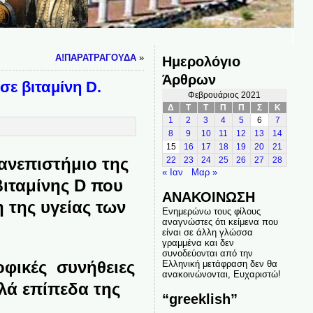
Α!ΠΑΡΑΤΡΑΓΟΥΔΑ
»
Ημερολόγιο
Άρθρων
σε βιταμίνη D.
Φεβρουάριος 2021
Δ
Τ
Τ
Π
Π
Σ
Κ
1
2
3
4
5
6
7
8
9
10
11
12
13
14
15
16
17
18
19
20
21
ανεπιστήμιο της
22
23
24
25
26
27
28
« Ιαν
Μαρ »
βιταμίνης D που
ΑΝΑΚΟΙΝΩΣΗ
 της υγείας των
Ενημερώνω τους φίλους
αναγνώστες ότι κείμενα που
είναι σε άλλη γλώσσα
γραμμένα και δεν
συνοδεύονται από την
οφικές συνήθειες
Ελληνική μετάφραση δεν θα
ανακοινώνονται, Ευχαριστώ!
λά επίπεδα της
“greeklish”