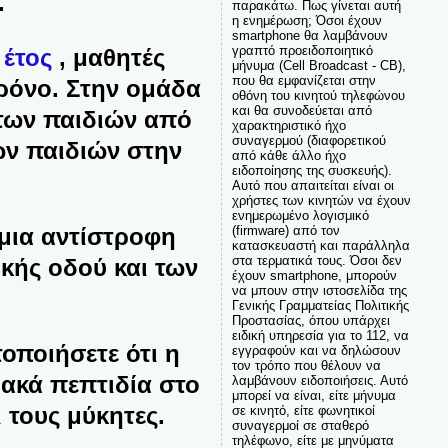
.
παρακάτω. Πως γίνεται αυτή
η ενημέρωση; Όσοι έχουν
smartphone θα λαμβάνουν
γραπτό προειδοποιητικό
 έτος
, μαθητές
μήνυμα (Cell Broadcast - CB),
που θα εμφανίζεται στην
χρόνο. Στην ομάδα
οθόνη του κινητού τηλεφώνου
και θα συνοδεύεται από
 των παιδιών από
χαρακτηριστικό ήχο
συναγερμού (διαφορετικού
των παιδιών στην
από κάθε άλλο ήχο
ειδοποίησης της συσκευής).
Αυτό που απαιτείται είναι οι
χρήστες των κινητών να έχουν
ενημερωμένο λογισμικό
μια αντίστροφη
(firmware) από τον
κατασκευαστή και παράλληλα
στα τερματικά τους. Όσοι δεν
κής οδού και των
έχουν smartphone, μπορούν
να μπουν στην ιστοσελίδα της
Γενικής Γραμματείας Πολιτικής
Προστασίας, όπου υπάρχει
ειδική υπηρεσία για το 112, να
οποιήσετε ότι η
εγγραφούν και να δηλώσουν
τον τρόπο που θέλουν να
ιακά πεπτιδία στο
λαμβάνουν ειδοποιήσεις. Αυτό
μπορεί να είναι, είτε μήνυμα
 τους μύκητες.
σε κινητό, είτε φωνητικοί
συναγερμοί σε σταθερό
τηλέφωνο, είτε με μηνύματα