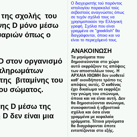
Ο διαχειριστής τού παρόντος
ιστολογίου παρακαλεί τούς
σεβαστούς αναγνώστες όπως
ς της σχολής του
σε τυχόν σχόλιά τους να
χρησιμοποιούν την Ελληνική
νης D μόνο μέσω
γραφή. Σχόλια που είναι
γραμμένα σε "greeklish" θα
 ψαριών όπως ο
διαγράφονται, όποιο και να
είναι το περιεχόμενό τους.
ΑΝΑΚΟΙΝΩΣΗ
Τα μηνύματα που
 D στον οργανισμό
δημοσιεύονται στο χώρο
αυτό εκφράζουν τις απόψεις
μπληρωμάτων
των αποστολέων τους. Η
ΑΡΧΑΙΑ ΙΘΩΜΗ δεν υιοθετεί
της βιταμίνης του
καθ’ οιονδήποτε τρόπο τις
απόψεις αυτές. Ο καθένας
του σώματος.
έχει δικαίωμα να εκφράζει
την γνώμη του επώνυμα,
όποια και να είναι αυτή. Δεν
θα δημοσιεύονται ανώνυμα,
νης D μέσω της
συκοφαντικά ή υβριστικά
σχόλια και όσα είναι
D δεν είναι μια
γραμμένα με κεφαλαία
γράμματα. Τέτοια μηνύματα
θα διαγράφονται όποτε
εντοπίζονται στο εξής.