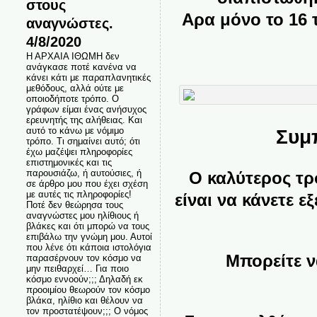
στους
Αρα μόνο το 16 
αναγνώστες.
4/8/2020
Η ΑΡΧΑΙΑ ΙΘΩΜΗ δεν
ανάγκασε ποτέ κανένα να
κάνει κάτι με παραπλανητικές
μεθόδους, αλλά ούτε με
οποιοδήποτε τρόπο. Ο
γράφων είμαι ένας ανήσυχος
ερευνητής της αλήθειας. Και
αυτό το κάνω με νόμιμο
Συμ
τρόπο. Τι σημαίνει αυτό; ότι
έχω μαζέψει πληροφορίες
επιστημονικές και τις
παρουσιάζω, ή αυτούσιες, ή
Ο καλύτερος τρ
σε άρθρο μου που έχει σχέση
με αυτές τις πληροφορίες!
είναι να κάνετε ε
Ποτέ δεν θεώρησα τους
αναγνώστες μου ηλίθιους ή
βλάκες και ότι μπορώ να τους
επιβάλω την γνώμη μου. Αυτοί
που λένε ότι κάποια ιστολόγια
Μπορείτε ν
παρασέρνουν τον κόσμο να
μην πειθαρχεί… Για ποιο
κόσμο εννοούν;;; Δηλαδή εκ
προοιμίου θεωρούν τον κόσμο
βλάκα, ηλίθιο και θέλουν να
τον προστατέψουν;;; Ο νόμος