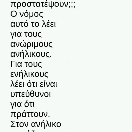
προστατέψουν;;;
Ο νόμος
αυτό το λέει
για τους
ανώριμους
ανήλικους.
Για τους
ενήλικους
λέει ότι είναι
υπεύθυνοι
για ότι
πράττουν.
Στον ανήλικο