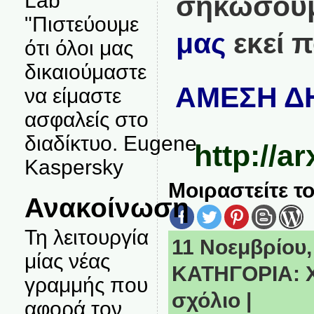
Lab
σηκώσουμ
"Πιστεύουμε
μας
εκεί π
ότι όλοι μας
δικαιούμαστε
ΑΜΕΣΗ ΔΗ
να είμαστε
ασφαλείς στο
διαδίκτυο. Eugene
http://a
Kaspersky
Μοιραστείτε το
Ανακοίνωση
Τη λειτουργία
11 Νοεμβρίου, 
μίας νέας
ΚΑΤΗΓΟΡΙΑ:
γραμμής που
σχόλιο
|
αφορά τον