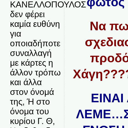
φωτός
ΚΑΝΕΛΛΟΠΟΥΛΟΣ
δεν φέρει
Να πως
καμία ευθύνη
για
σχεδιασ
οποιαδήποτε
συναλλαγή
προδό
με κάρτες η
Χάγη???
άλλον τρόπω
και άλλα
στον όνομά
ΕΙΝΑΙ
της, Ή στο
όνομα του
ΛΕΜΕ…Σ
κυρίου Γ. Θ,