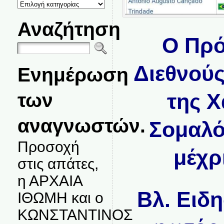
ΚΑΤΗΓΟΡΙΕΣ
ΘΕΜΑΤΩΝ
Αναζήτηση
Ο Πρό
Διεθνούς
Ενημέρωση
των
της Χ
αναγνωστών.
Σομαλός
Προσοχή
μέχρ
στις απάτες,
η ΑΡΧΑΙΑ
Βλ. Ειδ
ΙΘΩΜΗ και ο
ΚΩΝΣΤΑΝΤΙΝΟΣ