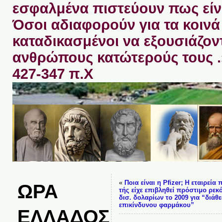
εσφαλμένα πιστεύουν πως είνα
Όσοι αδιαφορούν για τα κοινά 
καταδικασμένοι να εξουσιάζον
ανθρώπους κατώτερούς τους 
427-347 π.Χ
«
Ποια είναι η Pfizer; Η εταιρεία 
ΩΡΑ
τής είχε επιβληθεί πρόστιμο ρεκό
δισ. δολαρίων το 2009 για “διάθ
επικίνδυνου φαρμάκου”
ΕΛΛΑΔΟΣ