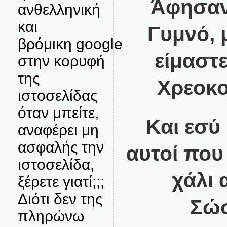
Άφησαν
ανθελληνική
και
Γυμνό, 
βρόμικη google
είμαστ
στην κορυφή
της
Χρεοκο
ιστοσελίδας
όταν μπείτε,
Και εσύ 
αναφέρει μη
ασφαλής την
αυτοί που
ιστοσελίδα,
χάλι 
ξέρετε γιατί;;;
Διότι δεν της
Σώσ
πληρώνω