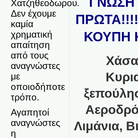
ΓΝΩΣΗ 
Χατζηθεοδωρου.
Δεν έχουμε
ΠΡΩΤΑ!!!
καμία
ΚΟΥΠΗ Κ
χρηματική
απαίτηση
από τους
Χάσα
αναγνώστες
Κυρι
με
οποιοδήποτε
ξεπούλησ
τρόπο.
Αεροδρόμ
Αγαπητοί
αναγνώστες
Λιμάνια, Β
η