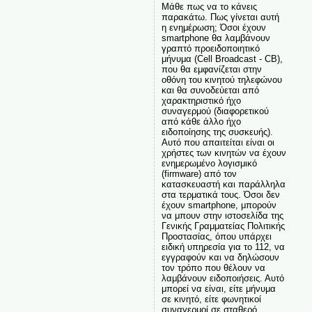
Μάθε πως να το κάνεις
παρακάτω. Πως γίνεται αυτή
η ενημέρωση; Όσοι έχουν
smartphone θα λαμβάνουν
γραπτό προειδοποιητικό
μήνυμα (Cell Broadcast - CB),
που θα εμφανίζεται στην
οθόνη του κινητού τηλεφώνου
και θα συνοδεύεται από
χαρακτηριστικό ήχο
συναγερμού (διαφορετικού
από κάθε άλλο ήχο
ειδοποίησης της συσκευής).
Αυτό που απαιτείται είναι οι
χρήστες των κινητών να έχουν
ενημερωμένο λογισμικό
(firmware) από τον
κατασκευαστή και παράλληλα
στα τερματικά τους. Όσοι δεν
έχουν smartphone, μπορούν
να μπουν στην ιστοσελίδα της
Γενικής Γραμματείας Πολιτικής
Προστασίας, όπου υπάρχει
ειδική υπηρεσία για το 112, να
εγγραφούν και να δηλώσουν
τον τρόπο που θέλουν να
λαμβάνουν ειδοποιήσεις. Αυτό
μπορεί να είναι, είτε μήνυμα
σε κινητό, είτε φωνητικοί
συναγερμοί σε σταθερό