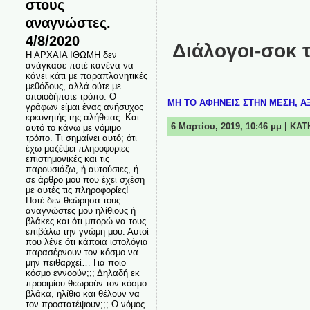
στους
αναγνώστες.
4/8/2020
Διάλογοι-σοκ 
Η ΑΡΧΑΙΑ ΙΘΩΜΗ δεν
ανάγκασε ποτέ κανένα να
κάνει κάτι με παραπλανητικές
μεθόδους, αλλά ούτε με
οποιοδήποτε τρόπο. Ο
ΜΗ ΤΟ ΑΦΗΝΕΙΣ ΣΤΗΝ ΜΕΣΗ, ΑΞ
γράφων είμαι ένας ανήσυχος
ερευνητής της αλήθειας. Και
6 Μαρτίου, 2019, 10:46 μμ | ΚΑ
αυτό το κάνω με νόμιμο
τρόπο. Τι σημαίνει αυτό; ότι
έχω μαζέψει πληροφορίες
επιστημονικές και τις
παρουσιάζω, ή αυτούσιες, ή
σε άρθρο μου που έχει σχέση
με αυτές τις πληροφορίες!
Ποτέ δεν θεώρησα τους
αναγνώστες μου ηλίθιους ή
βλάκες και ότι μπορώ να τους
επιβάλω την γνώμη μου. Αυτοί
που λένε ότι κάποια ιστολόγια
παρασέρνουν τον κόσμο να
μην πειθαρχεί… Για ποιο
κόσμο εννοούν;;; Δηλαδή εκ
προοιμίου θεωρούν τον κόσμο
βλάκα, ηλίθιο και θέλουν να
τον προστατέψουν;;; Ο νόμος