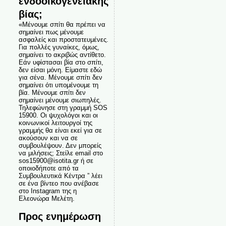
ενδοοικογενειακής
βίας;
«Μένουμε σπίτι θα πρέπει να
σημαίνει πως μένουμε
ασφαλείς και προστατευμένες.
Για πολλές γυναίκες, όμως,
σημαίνει το ακριβώς αντίθετο.
Εάν υφίστασαι βία στο σπίτι,
δεν είσαι μόνη. Είμαστε εδώ
για σένα. Μένουμε σπίτι δεν
σημαίνει ότι υπομένουμε τη
βία. Μένουμε σπίτι δεν
σημαίνει μένουμε σιωπηλές.
Τηλεφώνησε στη γραμμή SOS
15900. Οι ψυχολόγοι και οι
κοινωνικοί λειτουργοί της
γραμμής θα είναι εκεί για σε
ακούσουν και να σε
συμβουλέψουν. Δεν μπορείς
να μιλήσεις; Στείλε email στο
sos15900@isotita.gr ή σε
οποιοδήποτε από τα
Συμβουλευτικά Κέντρα ” λέει
σε ένα βίντεο που ανέβασε
στο Instagram της η
Ελεονώρα Μελέτη.
Προς ενημέρωση