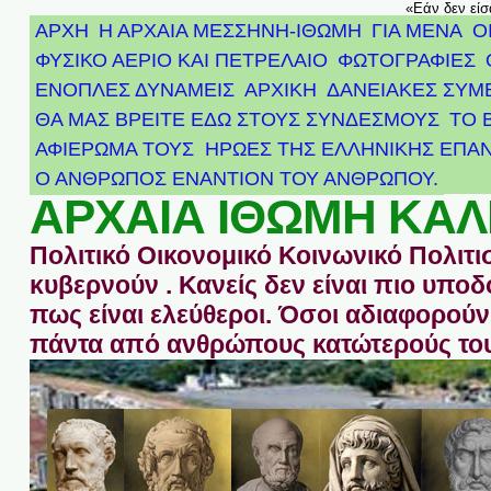
«Εάν δεν είσ
ΑΡΧΗ
Η ΑΡΧΑΙΑ ΜΕΣΣΗΝΗ-ΙΘΩΜΗ
ΓΙΑ ΜΕΝΑ
Ο
ΦΥΣΙΚΟ ΑΕΡΙΟ ΚΑΙ ΠΕΤΡΕΛΑΙΟ
ΦΩΤΟΓΡΑΦΙΕΣ
ΕΝΟΠΛΕΣ ΔΥΝΑΜΕΙΣ
ΑΡΧΙΚΉ
ΔΑΝΕΙΑΚΕΣ ΣΥΜ
ΘΑ ΜΑΣ ΒΡΕΙΤΕ ΕΔΩ ΣΤΟΥΣ ΣΥΝΔΕΣΜΟΥΣ
ΤΟ 
ΑΦΙΈΡΩΜΑ ΤΟΥΣ ΉΡΩΕΣ ΤΗΣ ΕΛΛΗΝΙΚΉΣ ΕΠΑΝ
Ο ΑΝΘΡΩΠΟΣ ΕΝΑΝΤΙΟΝ ΤΟΥ ΑΝΘΡΩΠΟΥ.
ΑΡΧΑΙΑ ΙΘΩΜΗ ΚΑΛ
Πολιτικό Οικονομικό Κοινωνικό Πολιτι
κυβερνούν . Κανείς δεν είναι πιο υπ
πως είναι ελεύθεροι. Όσοι αδιαφορούν 
πάντα από ανθρώπους κατώτερούς του