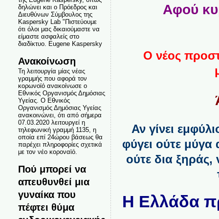
Αφού κυ
δηλώνει και ο Πρόεδρος και
Διευθύνων Σύμβουλος της
Kaspersky Lab "Πιστεύουμε
ότι όλοι μας δικαιούμαστε να
είμαστε ασφαλείς στο
διαδίκτυο. Eugene Kaspersky
Ο νέος προστ
Ανακοίνωση
Τη λειτουργία μίας νέας
γραμμής που αφορά τον
κορωνοϊό ανακοίνωσε ο
Εθνικός Οργανισμός Δημόσιας
Υγείας. Ο Εθνικός
Οργανισμός Δημόσιας Υγείας
ανακοινώνει, ότι από σήμερα
07.03.2020 λειτουργεί η
Αν γίνει εμφύλι
τηλεφωνική γραμμή 1135, η
οποία επί 24ώρου βάσεως θα
φύγει ούτε μύγα
παρέχει πληροφορίες σχετικά
με τον νέο κοροναϊό.
ούτε δια ξηράς,
Πού μπορεί να
απευθυνθεί μια
γυναίκα που
Η Ελλάδα πρ
πέφτει θύμα