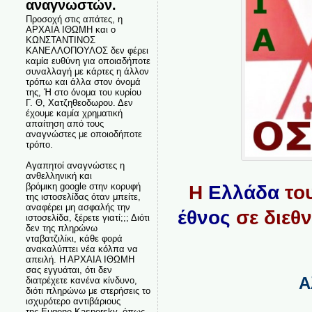
αναγνωστών.
Προσοχή στις απάτες, η
ΑΡΧΑΙΑ ΙΘΩΜΗ και ο
ΚΩΝΣΤΑΝΤΙΝΟΣ
ΚΑΝΕΛΛΟΠΟΥΛΟΣ δεν φέρει
καμία ευθύνη για οποιαδήποτε
συναλλαγή με κάρτες η άλλον
τρόπω και άλλα στον όνομά
της, Ή στο όνομα του κυρίου
Γ. Θ, Χατζηθεοδωρου. Δεν
έχουμε καμία χρηματική
απαίτηση από τους
αναγνώστες με οποιοδήποτε
τρόπο.
Αγαπητοί αναγνώστες η
ανθελληνική και
βρόμικη google στην κορυφή
Η
Ελλάδα
το
της ιστοσελίδας όταν μπείτε,
αναφέρει μη ασφαλής την
έθνος
σε διεθν
ιστοσελίδα, ξέρετε γιατί;;; Διότι
δεν της πληρώνω
νταβατζιλίκι, κάθε φορά
ανακαλύπτει νέα κόλπα να
απειλή. Η ΑΡΧΑΙΑ ΙΘΩΜΗ
σας εγγυάται, ότι δεν
Α
διατρέχετε κανένα κίνδυνο,
διότι πληρώνω με στερήσεις το
ισχυρότερο αντιβάριους
της Eugene Kaspersky, όπως