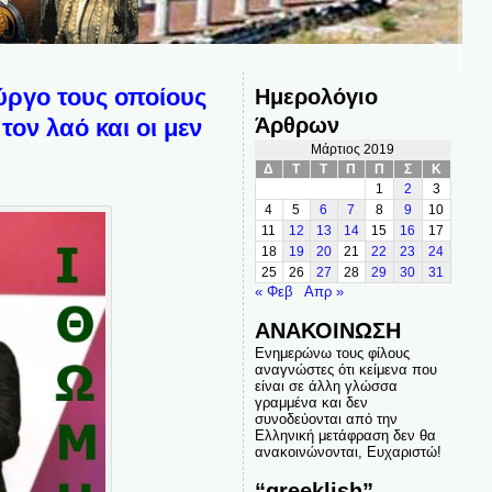
Πύργο τους οποίους
Ημερολόγιο
Άρθρων
τον λαό και οι μεν
Μάρτιος 2019
Δ
Τ
Τ
Π
Π
Σ
Κ
1
2
3
4
5
6
7
8
9
10
11
12
13
14
15
16
17
18
19
20
21
22
23
24
25
26
27
28
29
30
31
« Φεβ
Απρ »
ΑΝΑΚΟΙΝΩΣΗ
Ενημερώνω τους φίλους
αναγνώστες ότι κείμενα που
είναι σε άλλη γλώσσα
γραμμένα και δεν
συνοδεύονται από την
Ελληνική μετάφραση δεν θα
ανακοινώνονται, Ευχαριστώ!
“greeklish”