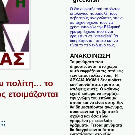
Ο διαχειριστής τού παρόντος
ιστολογίου παρακαλεί τούς
σεβαστούς αναγνώστες όπως
σε τυχόν σχόλιά τους να
χρησιμοποιούν την Ελληνική
γραφή. Σχόλια που είναι
γραμμένα σε "greeklish" θα
διαγράφονται, όποιο και να
είναι το περιεχόμενό τους.
ΑΝΑΚΟΙΝΩΣΗ
Τα μηνύματα που
δημοσιεύονται στο χώρο
αυτό εκφράζουν τις απόψεις
των αποστολέων τους. Η
ΑΡΧΑΙΑ ΙΘΩΜΗ δεν υιοθετεί
υ πολίτη… το
καθ’ οιονδήποτε τρόπο τις
απόψεις αυτές. Ο καθένας
ς ετοιμάζονται
έχει δικαίωμα να εκφράζει
την γνώμη του επώνυμα,
όποια και να είναι αυτή. Δεν
θα δημοσιεύονται ανώνυμα,
συκοφαντικά ή υβριστικά
σχόλια και όσα είναι
;;
γραμμένα με κεφαλαία
γράμματα. Τέτοια μηνύματα
θα διαγράφονται όποτε
εντοπίζονται στο εξής.