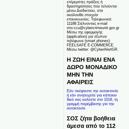
επίμεμπτες πράξεις ή
δραστηριότητες που τελούνται
μέσω Διαδικτύου, στα
ακόλουθα στοιχεία
επικοινωνίας: Τηλεφωνικά:
11188 Στέλνοντας e-mail
στο:ccu@cybercrimeunit.gov.gr
Μέσω της εφαρμογής
(application) για έξυπνα
τηλέφωνα (smart phones):
FEELSAFE E-COMMERCE.
Μέσω twitter: @CyberAlertGR.
Η ΖΩΗ ΕΙΝΑΙ ΕΝΑ
ΔΩΡΟ ΜΟΝΑΔΙΚΟ
ΜΗΝ ΤΗΝ
ΑΦΑΙΡΕΙΣ
Εάν σκέφτεστε την αυτοκτονία
ή εάν ανησυχείτε για κάποιον
δικό σας καλέστε στο 1018, τη
γραμμή παρέμβασης για την
αυτοκτονία.
ΣΟΣ ζήτα βοήθεια
άμεσα από το 112