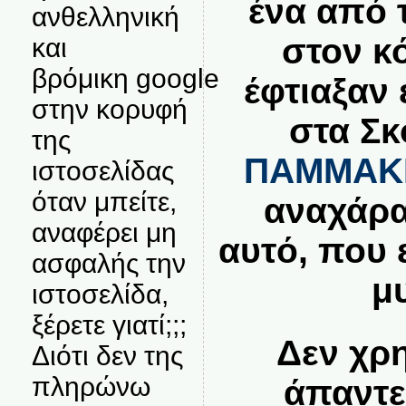
ένα από 
ανθελληνική
στον κ
και
βρόμικη google
έφτιαξαν 
στην κορυφή
στα Σκ
της
ΠΑΜΜΑΚ
ιστοσελίδας
όταν μπείτε,
αναχάρα
αναφέρει μη
αυτό, που ε
ασφαλής την
μ
ιστοσελίδα,
ξέρετε γιατί;;;
Δεν χρ
Διότι δεν της
πληρώνω
άπαντε