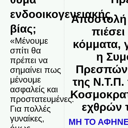
ενδοοικογενειακής
Αποστολή 
βίας;
πιέσει
«Μένουμε
κόμματα, 
σπίτι θα
η Συμ
πρέπει να
Πρεσπών,
σημαίνει πως
μένουμε
της Ν.Τ.Π
ασφαλείς και
Κοσμοκρατ
προστατευμένες.
εχθρών 
Για πολλές
γυναίκες,
ΜΗ ΤΟ ΑΦΗΝΕ