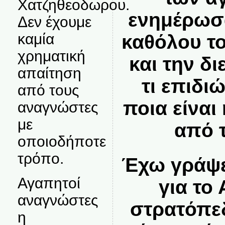
Χατζηθεοδωρου.
ενημέρωσα
Δεν έχουμε
καμία
καθόλου τ
χρηματική
και την δι
απαίτηση
τι επιδιώ
από τους
ποια είναι
αναγνώστες
με
από 
οποιοδήποτε
τρόπο.
Έχω γράψε
Αγαπητοί
για το
αναγνώστες
στρατόπεδ
η