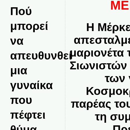
ΜΕ
Πού
μπορεί
Η Μέρκε
απεσταλμέ
να
μαριονέτα 
απευθυνθεί
Σιωνιστών 
μια
των
γυναίκα
Κοσμοκ
που
παρέας το
πέφτει
τη συ
Πρ
θύμα