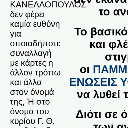
ΚΑΝΕΛΛΟΠΟΥΛΟΣ
το α
δεν φέρει
καμία ευθύνη
Το βασικό
για
και φλ
οποιαδήποτε
συναλλαγή
στιγ
με κάρτες η
οι
ΠΑΜΜ
άλλον τρόπω
ΕΝΩΣΕΙΣ 
και άλλα
στον όνομά
να λυθεί 
της, Ή στο
όνομα του
Διότι σε 
κυρίου Γ. Θ,
των α