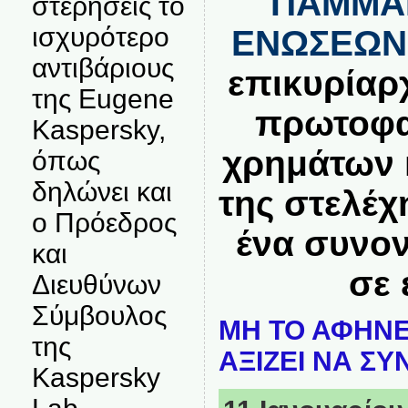
ΠΑΜΜΑ
στερήσεις το
ισχυρότερο
ΕΝΩΣΕΩΝ
αντιβάριους
επικυρίαρ
της Eugene
πρωτοφα
Kaspersky,
χρημάτων 
όπως
δηλώνει και
της στελέχ
ο Πρόεδρος
ένα συνο
και
σε 
Διευθύνων
Σύμβουλος
ΜΗ ΤΟ ΑΦΗΝΕ
της
ΑΞΙΖΕΙ ΝΑ ΣΥ
Kaspersky