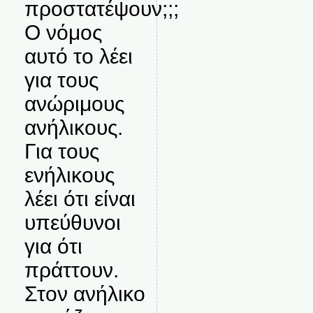
προστατέψουν;;;
Ο νόμος
αυτό το λέει
για τους
ανώριμους
ανήλικους.
Για τους
ενήλικους
λέει ότι είναι
υπεύθυνοι
για ότι
πράττουν.
Στον ανήλικο