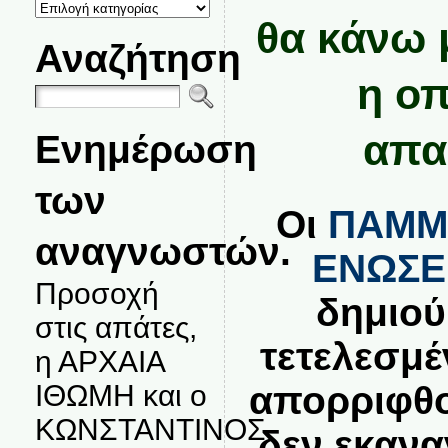
ΚΑΤΗΓΟΡΙΕΣ
ΘΕΜΑΤΩΝ
θα κάνω 
Αναζήτηση
η οπ
απα
Ενημέρωση
των
Οι
ΠΑΜΜ
αναγνωστών.
ΕΝΩΣΕ
Προσοχή
δημιού
στις απάτες,
τετελεσμέ
η ΑΡΧΑΙΑ
ΙΘΩΜΗ και ο
απορριφθο
ΚΩΝΣΤΑΝΤΙΝΟΣ
δεν εκανα