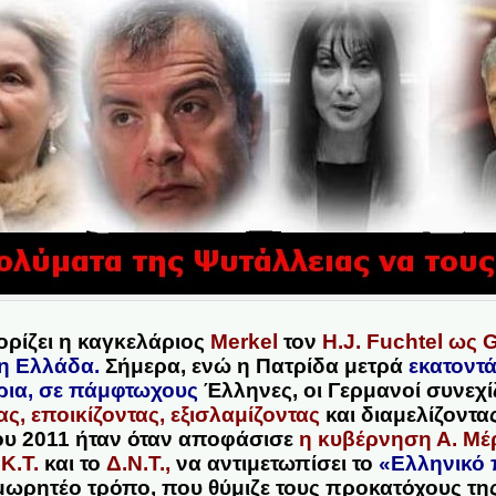
ορίζει η καγκελάριος
Μerkel
τον
H.J. Fuchtel
ως
G
νη Ελλάδα
.
Σήμερα, ενώ η Πατρίδα μετρά
εκατοντά
ρια, σε πάμφτωχους
Έλληνες, οι Γερμανοί συνεχί
ς, εποικίζοντας,
εξισλαμίζοντας
και διαμελίζοντα
ου 2011 ήταν όταν αποφάσισε
η κυβέρνηση Α. Μέ
.Κ.Τ.
και το
Δ.Ν.Τ
.,
να αντιμετωπίσει το
«Ελληνικό
μωρητέο τρόπο, που θύμιζε τους προκατόχους τη