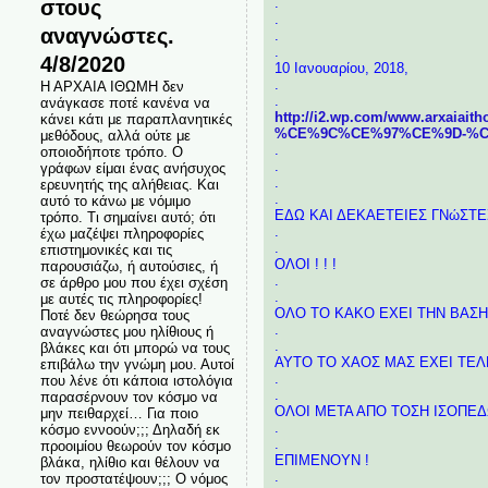
στους
.
.
αναγνώστες.
.
.
4/8/2020
10 Ιανουαρίου, 2018,
.
Η ΑΡΧΑΙΑ ΙΘΩΜΗ δεν
.
ανάγκασε ποτέ κανένα να
http://i2.wp.com/www.arxa
κάνει κάτι με παραπλανητικές
%CE%9C%CE%97%CE%9D-%CE%
μεθόδους, αλλά ούτε με
.
οποιοδήποτε τρόπο. Ο
.
γράφων είμαι ένας ανήσυχος
.
ερευνητής της αλήθειας. Και
.
αυτό το κάνω με νόμιμο
ΕΔΩ ΚΑΙ ΔΕΚΑΕΤΕΙΕΣ ΓΝώΣΤΕΣ 
τρόπο. Τι σημαίνει αυτό; ότι
.
έχω μαζέψει πληροφορίες
.
επιστημονικές και τις
ΟΛΟΙ ! ! !
παρουσιάζω, ή αυτούσιες, ή
.
σε άρθρο μου που έχει σχέση
.
με αυτές τις πληροφορίες!
ΟΛΟ ΤΟ ΚΑΚΟ ΕΧΕΙ ΤΗΝ ΒΑΣΗ
Ποτέ δεν θεώρησα τους
.
αναγνώστες μου ηλίθιους ή
.
βλάκες και ότι μπορώ να τους
ΑΥΤΟ ΤΟ ΧΑΟΣ MAΣ ΕΧΕΙ ΤΕ
επιβάλω την γνώμη μου. Αυτοί
.
που λένε ότι κάποια ιστολόγια
.
παρασέρνουν τον κόσμο να
ΟΛΟΙ ΜΕΤΑ ΑΠΟ ΤΟΣΗ ΙΣΟΠ
μην πειθαρχεί… Για ποιο
.
κόσμο εννοούν;;; Δηλαδή εκ
.
προοιμίου θεωρούν τον κόσμο
ΕΠΙΜΕΝΟΥΝ !
βλάκα, ηλίθιο και θέλουν να
.
τον προστατέψουν;;; Ο νόμος