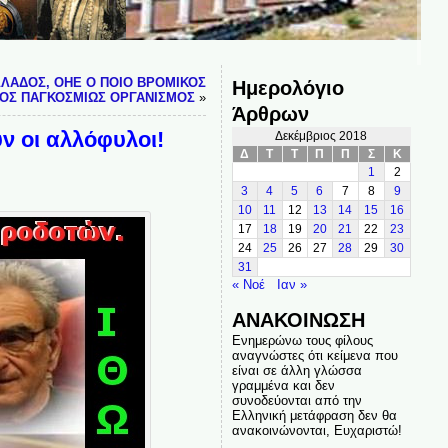
ΛΑΔΟΣ, ΟΗΕ Ο ΠΟΙΟ ΒΡΟΜΙΚΟΣ
Ημερολόγιο
ΚΟΣ ΠΑΓΚΟΣΜΙΩΣ ΟΡΓΑΝΙΣΜΟΣ
»
Άρθρων
ν οι αλλόφυλοι!
Δεκέμβριος 2018
Δ
Τ
Τ
Π
Π
Σ
Κ
1
2
3
4
5
6
7
8
9
10
11
12
13
14
15
16
17
18
19
20
21
22
23
24
25
26
27
28
29
30
31
« Νοέ
Ιαν »
ΑΝΑΚΟΙΝΩΣΗ
Ενημερώνω τους φίλους
αναγνώστες ότι κείμενα που
είναι σε άλλη γλώσσα
γραμμένα και δεν
συνοδεύονται από την
Ελληνική μετάφραση δεν θα
ανακοινώνονται, Ευχαριστώ!