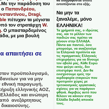
θα διαγράφονται όποτε
.
Με την παράδοση του
εντοπίζονται στο εξής.
 ο
Παπανδρέου,
Να μην τα
ταντίνου,, Dragi,
ξαναλέμε, μόνο
ble
πέτυχαν τα μέγιστα
 υπό τον στρατάρχη
W.
ΕΛΛΗΝΙΚΑ!
.
Ο μπασταρδεμένος
Τα χρήματά σας, ο ιδρώτας
σας, και το μέλλον των
δα, με μια βουλή
παιδιών σας πρέπει να
μένουν στην ΕΛΛΑΔΑ.
Πάντα και παντού, όσο
μπορούμε, να αναζητούμε
να απαιτήσει σε
τα Ελληνικά προϊόντα και
τις πραγματικές Ελληνικές
επιχειρήσεις για να δίνουμε
τον οβολό μας. Κάθε Ευρώ
που φεύγει εκτός, δεν
επιστρέφει ποτέ. Δεν θα
υ στον προϋπολογισμό,
ενισχύσουμε εμείς την
κερδοφορία εταιρειών που
δανείων για να μην
προτιμούν χώρες με
ν εθνική παραγωγή,
τριτοκοσμικές εργασιακές
κήρυξη ελληνικής ΑΟΖ,
σχέσεις για να παράγουν
φθηνά. Ακριβώς αυτό που
 Ελλάδος και ανώτερη
θέλουν να κάνουν στην
 από ανεξάρτητους
Ελλάδα δηλαδή αποικία
τους.
 δικαιοσύνης.