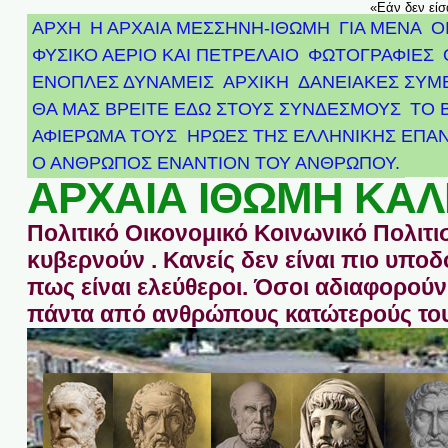
«Εάν δεν είσ
ΑΡΧΗ
Η ΑΡΧΑΙΑ ΜΕΣΣΗΝΗ-ΙΘΩΜΗ
ΓΙΑ ΜΕΝΑ
Ο
ΦΥΣΙΚΟ ΑΕΡΙΟ ΚΑΙ ΠΕΤΡΕΛΑΙΟ
ΦΩΤΟΓΡΑΦΙΕΣ
ΕΝΟΠΛΕΣ ΔΥΝΑΜΕΙΣ
ΑΡΧΙΚΉ
ΔΑΝΕΙΑΚΕΣ ΣΥΜ
ΘΑ ΜΑΣ ΒΡΕΙΤΕ ΕΔΩ ΣΤΟΥΣ ΣΥΝΔΕΣΜΟΥΣ
ΤΟ 
ΑΦΙΈΡΩΜΑ ΤΟΥΣ ΉΡΩΕΣ ΤΗΣ ΕΛΛΗΝΙΚΉΣ ΕΠΑΝ
Ο ΑΝΘΡΩΠΟΣ ΕΝΑΝΤΙΟΝ ΤΟΥ ΑΝΘΡΩΠΟΥ.
ΑΡΧΑΙΑ ΙΘΩΜΗ ΚΑΛ
Πολιτικό Οικονομικό Κοινωνικό Πολιτι
κυβερνούν . Κανείς δεν είναι πιο υπ
πως είναι ελεύθεροι. Όσοι αδιαφορούν 
πάντα από ανθρώπους κατώτερούς του