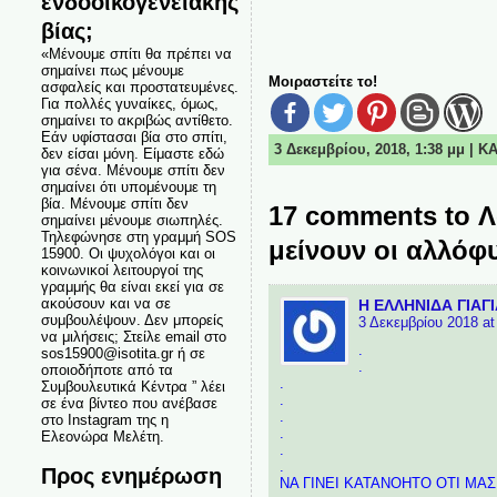
ενδοοικογενειακής
βίας;
«Μένουμε σπίτι θα πρέπει να
σημαίνει πως μένουμε
Μοιραστείτε το!
ασφαλείς και προστατευμένες.
Για πολλές γυναίκες, όμως,
σημαίνει το ακριβώς αντίθετο.
Εάν υφίστασαι βία στο σπίτι,
3 Δεκεμβρίου, 2018, 1:38 μμ | 
δεν είσαι μόνη. Είμαστε εδώ
για σένα. Μένουμε σπίτι δεν
σημαίνει ότι υπομένουμε τη
βία. Μένουμε σπίτι δεν
17 comments to Λ
σημαίνει μένουμε σιωπηλές.
Τηλεφώνησε στη γραμμή SOS
μείνουν οι αλλόφυ
15900. Οι ψυχολόγοι και οι
κοινωνικοί λειτουργοί της
γραμμής θα είναι εκεί για σε
ακούσουν και να σε
Η ΕΛΛΗΝΙΔΑ ΓΙΑΓΙ
συμβουλέψουν. Δεν μπορείς
3 Δεκεμβρίου 2018 at
να μιλήσεις; Στείλε email στο
.
sos15900@isotita.gr ή σε
.
οποιοδήποτε από τα
.
Συμβουλευτικά Κέντρα ” λέει
.
σε ένα βίντεο που ανέβασε
.
στο Instagram της η
.
Ελεονώρα Μελέτη.
.
.
Προς ενημέρωση
ΝΑ ΓΙΝΕΙ ΚΑΤΑΝΟΗΤΟ ΟΤΙ ΜΑ