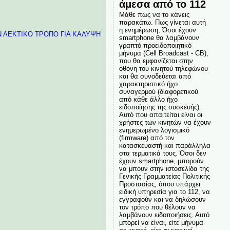
άμεσα από το 112
Μάθε πως να το κάνεις
παρακάτω. Πως γίνεται αυτή
η ενημέρωση; Όσοι έχουν
ΥΝ ΛΕΚΤΙΚΟ ΤΡΟΠΟ ΓΙΑ ΚΑΛΥΨΗ
smartphone θα λαμβάνουν
γραπτό προειδοποιητικό
μήνυμα (Cell Broadcast - CB),
που θα εμφανίζεται στην
οθόνη του κινητού τηλεφώνου
και θα συνοδεύεται από
χαρακτηριστικό ήχο
συναγερμού (διαφορετικού
από κάθε άλλο ήχο
ειδοποίησης της συσκευής).
Αυτό που απαιτείται είναι οι
χρήστες των κινητών να έχουν
ενημερωμένο λογισμικό
(firmware) από τον
κατασκευαστή και παράλληλα
στα τερματικά τους. Όσοι δεν
έχουν smartphone, μπορούν
να μπουν στην ιστοσελίδα της
Γενικής Γραμματείας Πολιτικής
Προστασίας, όπου υπάρχει
ειδική υπηρεσία για το 112, να
εγγραφούν και να δηλώσουν
τον τρόπο που θέλουν να
λαμβάνουν ειδοποιήσεις. Αυτό
μπορεί να είναι, είτε μήνυμα