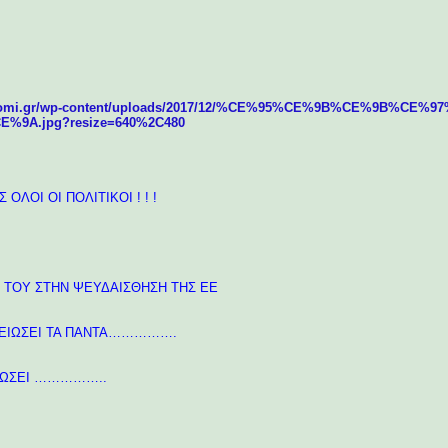
iaithomi.gr/wp-content/uploads/2017/12/%CE%95%CE%9B%CE%9B%C
9A.jpg?resize=640%2C480
ΟΛΟΙ ΟΙ ΠΟΛΙΤΙΚΟΙ ! ! !
 ΤΟΥ ΣΤΗΝ ΨΕΥΔΑΙΣΘΗΣΗ ΤΗΣ ΕΕ
ΛΕΙΩΣΕΙ ΤΑ ΠΑΝΤΑ…………….
ΕΔΩΣΕΙ ……………..