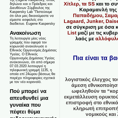
Χίτλερ, τα SS
και το σ
δηλώνει και ο Πρόεδρος και
Διευθύνων Σύμβουλος της
Καραμανλή της
Kaspersky Lab "Πιστεύουμε
Παπαδήμου, Σαμαρ
ότι όλοι μας δικαιούμαστε να
είμαστε ασφαλείς στο
Lagaard, Junker, Dais
διαδίκτυο. Eugene Kaspersky
σε σύγκριση με όσα 
Ανακοίνωση
List
μαζί με τις κυβε
λαός με
αλλόφυλ
Τη λειτουργία μίας νέας
γραμμής που αφορά τον
κορωνοϊό ανακοίνωσε ο
Εθνικός Οργανισμός Δημόσιας
Υγείας. Ο Εθνικός
Πια είναι τα β
Οργανισμός Δημόσιας Υγείας
ανακοινώνει, ότι από σήμερα
07.03.2020 λειτουργεί η
τηλεφωνική γραμμή 1135, η
οποία επί 24ώρου βάσεως θα
παρέχει πληροφορίες σχετικά
λογιστικός έλεγχος τ
με τον νέο κοροναϊό.
άμεση εθνικοποίησ
Πού μπορεί να
ωφεληθούν τα “κορ
εκμετάλλευση ορυκτού
απευθυνθεί μια
επιστροφή στο εθνικ
γυναίκα που
κληρωτή επιτροπή
πέφτει θύμα
νομικούς και