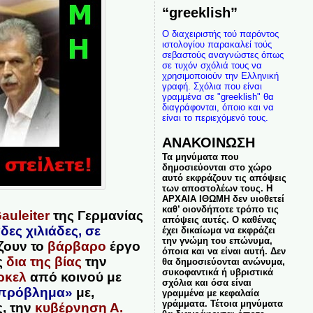
“greeklish”
Ο διαχειριστής τού παρόντος
ιστολογίου παρακαλεί τούς
σεβαστούς αναγνώστες όπως
σε τυχόν σχόλιά τους να
χρησιμοποιούν την Ελληνική
γραφή. Σχόλια που είναι
γραμμένα σε "greeklish" θα
διαγράφονται, όποιο και να
είναι το περιεχόμενό τους.
ΑΝΑΚΟΙΝΩΣΗ
Τα μηνύματα που
δημοσιεύονται στο χώρο
αυτό εκφράζουν τις απόψεις
των αποστολέων τους. Η
ΑΡΧΑΙΑ ΙΘΩΜΗ δεν υιοθετεί
καθ’ οιονδήποτε τρόπο τις
auleiter
της Γερμανίας
απόψεις αυτές. Ο καθένας
δες χιλιάδες, σε
έχει δικαίωμα να εκφράζει
την γνώμη του επώνυμα,
ζουν το
βάρβαρο
έργο
όποια και να είναι αυτή. Δεν
ς
δια της βίας
την
θα δημοσιεύονται ανώνυμα,
συκοφαντικά ή υβριστικά
ρκελ
από κοινού με
σχόλια και όσα είναι
 πρόβλημα»
με,
γραμμένα με κεφαλαία
γράμματα. Τέτοια μηνύματα
ς, την
κυβέρνηση Α.