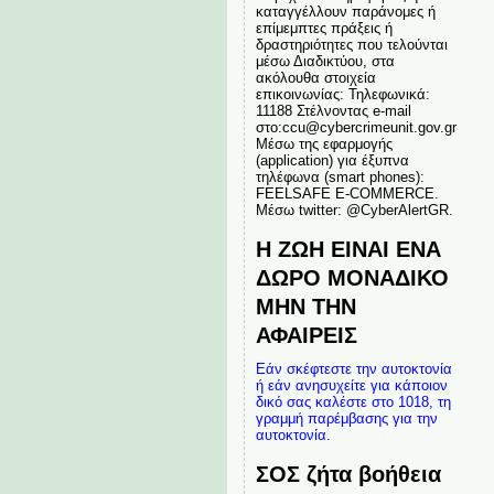
καταγγέλλουν παράνομες ή
επίμεμπτες πράξεις ή
δραστηριότητες που τελούνται
μέσω Διαδικτύου, στα
ακόλουθα στοιχεία
επικοινωνίας: Τηλεφωνικά:
11188 Στέλνοντας e-mail
στο:ccu@cybercrimeunit.gov.gr
Μέσω της εφαρμογής
(application) για έξυπνα
τηλέφωνα (smart phones):
FEELSAFE E-COMMERCE.
Μέσω twitter: @CyberAlertGR.
Η ΖΩΗ ΕΙΝΑΙ ΕΝΑ
ΔΩΡΟ ΜΟΝΑΔΙΚΟ
ΜΗΝ ΤΗΝ
ΑΦΑΙΡΕΙΣ
Εάν σκέφτεστε την αυτοκτονία
ή εάν ανησυχείτε για κάποιον
δικό σας καλέστε στο 1018, τη
γραμμή παρέμβασης για την
αυτοκτονία.
ΣΟΣ ζήτα βοήθεια