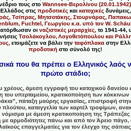
υνέδριο τους στο
Wannsee-Βερολίνου (20.01.1942)
 Ελλάδος στις
προδοτικές
και
κατοχικές
δυνάμεις,
άς, Τσίπρας, Μητσοτάκης, Στουρνάρας, Παπακωνσ
enblum, Fuchtel, Γεωργίου κ.α. υπό τον W. Schäu
κατόρθωσαν οι
ναζιστικές μεραρχίες,
το 1941-44,
ρνήσεις
Τσολάκογλου, Λογοθετόπουλου και Ράλλη
ους,
ετοιμάζετε να βάλει την
ταφόπλακα
στην Ελλά
προδοτική
στο σύνολό της!
ασικά που θα πρέπει ο Ελληνικός λαός 
πρώτο στάδιο;
ου χρέους, άμεση εγγραφή του κατοχικού δανείο
η του υπερταμείου, κρατικοποίηση των κόκκινων 
άκια”, πάταξη μαύρης εργασίας, επιστροφή στη
 πλούτου, καταγγελία των καρτέλ τροφίμων, ανα
ό νόμισμα με άμεση κρατικοποίηση της Τράπεζας
 με αρμοδιότητες πάνω και από τον Άρειο πάγο,
 λαϊκούς επαγγελματίες για τον έλεγχο της σάπιας