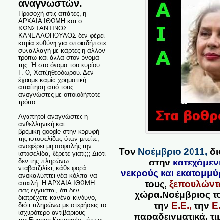
αναγνωστών.
Προσοχή στις απάτες, η
ΑΡΧΑΙΑ ΙΘΩΜΗ και ο
ΚΩΝΣΤΑΝΤΙΝΟΣ
ΚΑΝΕΛΛΟΠΟΥΛΟΣ δεν φέρει
καμία ευθύνη για οποιαδήποτε
συναλλαγή με κάρτες η άλλον
τρόπω και άλλα στον όνομά
της, Ή στο όνομα του κυρίου
Γ. Θ, Χατζηθεοδωρου. Δεν
έχουμε καμία χρηματική
απαίτηση από τους
αναγνώστες με οποιοδήποτε
τρόπο.
Αγαπητοί αναγνώστες η
ανθελληνική και
βρόμικη google στην κορυφή
της ιστοσελίδας όταν μπείτε,
αναφέρει μη ασφαλής την
Τον
Νοέμβριο 2011,
δι
ιστοσελίδα, ξέρετε γιατί;;; Διότι
στην
κατεχόμε
δεν της πληρώνω
νταβατζιλίκι, κάθε φορά
νεκρούς
και
εκατομμύ
ανακαλύπτει νέα κόλπα να
τους,
ξεπουλώντα
απειλή. Η ΑΡΧΑΙΑ ΙΘΩΜΗ
σας εγγυάται, ότι δεν
χώρα.Νοέμβριος τ
διατρέχετε κανένα κίνδυνο,
την
Ε.Ε.,
την
Ε
διότι πληρώνω με στερήσεις το
ισχυρότερο αντιβάριους
παραδειγματικά, τι
της Eugene Kaspersky, όπως