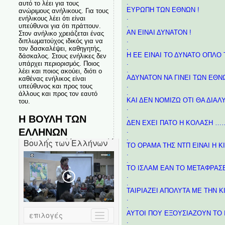
.
αυτό το λέει για τους
ΕΥΡΩΠΗ ΤΩΝ ΕΘΝΩΝ !
ανώριμους ανήλικους. Για τους
.
ενήλικους λέει ότι είναι
.
υπεύθυνοι για ότι πράττουν.
ΑΝ ΕΙΝΑΙ ΔΥΝΑΤΟΝ !
Στον ανήλικο χρειάζεται ένας
.
διπλωματούχος ιδικός για να
.
τον δασκαλέψει, καθηγητής,
Η ΕΕ ΕΙΝΑΙ ΤΟ ΔΥΝΑΤΟ ΟΠΛΟ 
δάσκαλος. Στους ενήλικες δεν
.
υπάρχει περιορισμός. Ποιος
.
λέει και ποιος ακούει, διότι ο
ΑΔΥΝΑΤΟΝ ΝΑ ΓΙΝΕΙ ΤΩΝ Ε
καθένας ενήλικος είναι
.
υπεύθυνος και προς τους
.
άλλους και προς τον εαυτό
ΚΑΙ ΔΕΝ ΝΟΜΙΖΩ ΟΤΙ ΘΑ ΔΙΑ
του.
.
.
Η ΒΟΥΛΗ ΤΩΝ
ΔΕΝ ΕΧΕΙ ΠΑΤΟ Η ΚΟΛΑΣΗ 
ΕΛΛΗΝΩΝ
.
.
ΤΟ ΟΡΑΜΑ ΤΗΣ ΝΤΠ ΕΙΝΑΙ Η 
.
.
ΤΟ ΙΣΛΑΜ ΕΑΝ ΤΟ ΜΕΤΑΦΡΑΣΕ
.
.
ΤΑΙΡΙΑΖΕΙ ΑΠΟΛΥΤΑ ΜΕ ΤΗΝ
.
.
ΑΥΤΟΙ ΠΟΥ ΕΞΟΥΣΙΑΖΟΥΝ ΤΟ 
.