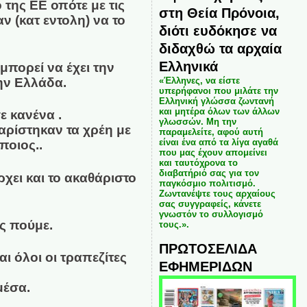
 της ΕΕ οπότε με τις
στη Θεία Πρόνοια,
 (κατ εντολη) να το
διότι ευδόκησε να
διδαχθώ τα αρχαία
Ελληνικά
πορεί να έχει την
«Έλληνες, να είστε
ην Ελλάδα.
υπερήφανοι που μιλάτε την
Ελληνική γλώσσα ζωντανή
και μητέρα όλων των άλλων
ε κανένα .
γλωσσών. Μη την
αρίστηκαν τα χρέη με
παραμελείτε, αφού αυτή
είναι ένα από τα λίγα αγαθά
ποιος..
που μας έχουν απομείνει
και ταυτόχρονα το
διαβατήριό σας για τον
χει και το ακαθάριστο
παγκόσμιο πολιτισμό.
Ζωντανέψτε τους αρχαίους
σας συγγραφείς, κάνετε
γνωστόν το συλλογισμό
ς πούμε.
τους.».
ΠΡΩΤΟΣΕΛΙΔΑ
ι όλοι οι τραπεζίτες
ΕΦΗΜΕΡΙΔΩΝ
μέσα.