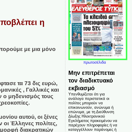
αποβλέπει η
μπορούμε με μια μόνο
πρωτοσέλιδα
Μην επιτρέπεται
τον διαδικτυακό
τασε τα 73 δις ευρώ,
εκβιασμό
ανικές , Γαλλικές και
Υπενθυμίζεται ότι για
ν ο μηδενισμός τους
ανάλογα περιστατικά οι
χρεοκοπίες.
πολίτες μπορούν να
επικοινωνούν, ανώνυμα ή
επώνυμα, με τη Διεύθυνση
ονίου αυτού, οι ξένες
Δίωξης Ηλεκτρονικού
Εγκλήματος προκειμένου να
 οι Έλληνες πολίτες,
παρέχουν πληροφορίες ή να
 μορφή διακρατικών
καταγγέλλουν παράνομες ή