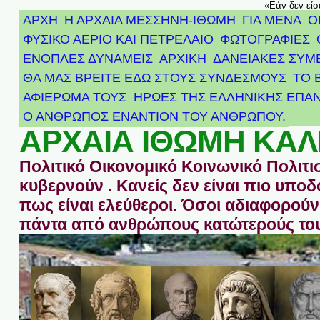
«Εάν δεν είσ
ΑΡΧΗ
Η ΑΡΧΑΙΑ ΜΕΣΣΗΝΗ-ΙΘΩΜΗ
ΓΙΑ ΜΕΝΑ
Ο
ΦΥΣΙΚΟ ΑΕΡΙΟ ΚΑΙ ΠΕΤΡΕΛΑΙΟ
ΦΩΤΟΓΡΑΦΙΕΣ
ΕΝΟΠΛΕΣ ΔΥΝΑΜΕΙΣ
ΑΡΧΙΚΉ
ΔΑΝΕΙΑΚΕΣ ΣΥΜ
ΘΑ ΜΑΣ ΒΡΕΙΤΕ ΕΔΩ ΣΤΟΥΣ ΣΥΝΔΕΣΜΟΥΣ
ΤΟ 
ΑΦΙΈΡΩΜΑ ΤΟΥΣ ΉΡΩΕΣ ΤΗΣ ΕΛΛΗΝΙΚΉΣ ΕΠΑΝ
Ο ΑΝΘΡΩΠΟΣ ΕΝΑΝΤΙΟΝ ΤΟΥ ΑΝΘΡΩΠΟΥ.
ΑΡΧΑΙΑ ΙΘΩΜΗ ΚΑΛ
Πολιτικό Οικονομικό Κοινωνικό Πολιτι
κυβερνούν . Κανείς δεν είναι πιο υπ
πως είναι ελεύθεροι. Όσοι αδιαφορούν 
πάντα από ανθρώπους κατώτερούς του