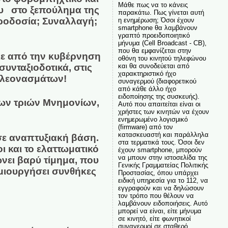
Μάθε πως να το κάνεις
ου στο ξεπούλημα της
παρακάτω. Πως γίνεται αυτή
Προδοσία; Συναλλαγή;
η ενημέρωση; Όσοι έχουν
smartphone θα λαμβάνουν
γραπτό προειδοποιητικό
μήνυμα (Cell Broadcast - CB),
που θα εμφανίζεται στην
ηκε από την κυβέρνηση
οθόνη του κινητού τηλεφώνου
υνταξιοδοτικά, στις
και θα συνοδεύεται από
χαρακτηριστικό ήχο
πλεονασμάτων!
συναγερμού (διαφορετικού
από κάθε άλλο ήχο
ειδοποίησης της συσκευής).
των τριών Μνημονίων,
Αυτό που απαιτείται είναι οι
χρήστες των κινητών να έχουν
ενημερωμένο λογισμικό
(firmware) από τον
κατασκευαστή και παράλληλα
σε αναπτυξιακή βάση.
στα τερματικά τους. Όσοι δεν
ι και το ελαττωματικό
έχουν smartphone, μπορούν
να μπουν στην ιστοσελίδα της
νει βαρύ τίμημα, που
Γενικής Γραμματείας Πολιτικής
ημιουργήσει συνθήκες
Προστασίας, όπου υπάρχει
ειδική υπηρεσία για το 112, να
εγγραφούν και να δηλώσουν
τον τρόπο που θέλουν να
λαμβάνουν ειδοποιήσεις. Αυτό
μπορεί να είναι, είτε μήνυμα
σε κινητό, είτε φωνητικοί
συναγερμοί σε σταθερό