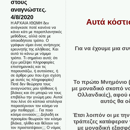
στους
αναγνώστες.
4/8/2020
Αυτά κόστι
Η ΑΡΧΑΙΑ ΙΘΩΜΗ δεν
ανάγκασε ποτέ κανένα να
κάνει κάτι με παραπλανητικές
μεθόδους, αλλά ούτε με
οποιοδήποτε τρόπο. Ο
γράφων είμαι ένας ανήσυχος
Για να έχουμε μια σ
ερευνητής της αλήθειας. Και
αυτό το κάνω με νόμιμο
τρόπο. Τι σημαίνει αυτό; ότι
έχω μαζέψει πληροφορίες
επιστημονικές και τις
παρουσιάζω, ή αυτούσιες, ή
σε άρθρο μου που έχει σχέση
με αυτές τις πληροφορίες!
Το πρώτο Μνημόνιο (
Ποτέ δεν θεώρησα τους
με μοναδικό σκοπό να
αναγνώστες μου ηλίθιους ή
βλάκες και ότι μπορώ να τους
Ολλανδικές), αφού 
επιβάλω την γνώμη μου. Αυτοί
αυτός θα ο
που λένε ότι κάποια ιστολόγια
παρασέρνουν τον κόσμο να
μην πειθαρχεί… Για ποιο
Έτσι λοιπόν οι με τη
κόσμο εννοούν;;; Δηλαδή εκ
προοιμίου θεωρούν τον κόσμο
τράπεζες κατάφεραν 
βλάκα, ηλίθιο και θέλουν να
με μοναδική εξασφ
τον προστατέψουν;;; Ο νόμος