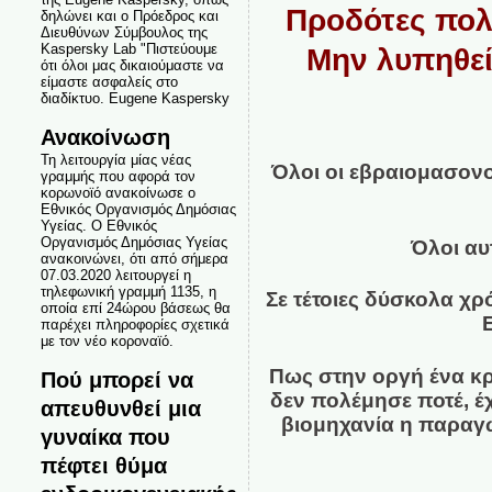
Προδότες πολι
δηλώνει και ο Πρόεδρος και
Διευθύνων Σύμβουλος της
Kaspersky Lab "Πιστεύουμε
Μην λυπηθεί
ότι όλοι μας δικαιούμαστε να
είμαστε ασφαλείς στο
διαδίκτυο. Eugene Kaspersky
Ανακοίνωση
Τη λειτουργία μίας νέας
Όλοι οι εβραιομασονο
γραμμής που αφορά τον
κορωνοϊό ανακοίνωσε ο
Εθνικός Οργανισμός Δημόσιας
Υγείας. Ο Εθνικός
Οργανισμός Δημόσιας Υγείας
Όλοι αυτ
ανακοινώνει, ότι από σήμερα
07.03.2020 λειτουργεί η
τηλεφωνική γραμμή 1135, η
Σε τέτοιες δύσκολα χρ
οποία επί 24ώρου βάσεως θα
παρέχει πληροφορίες σχετικά
με τον νέο κοροναϊό.
Πως στην οργή ένα κρ
Πού μπορεί να
δεν πολέμησε ποτέ, έ
απευθυνθεί μια
βιομηχανία η παραγ
γυναίκα που
πέφτει θύμα