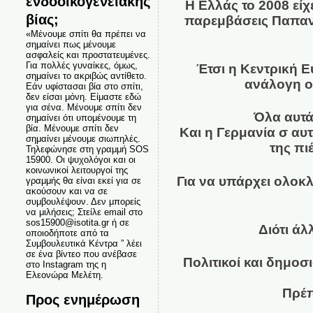
ενδοοικογενειακής
Η Ελλάς το 2008 είχ
βίας;
παρεμβάσεις Παπανδ
«Μένουμε σπίτι θα πρέπει να
σημαίνει πως μένουμε
ασφαλείς και προστατευμένες.
Για πολλές γυναίκες, όμως,
Έτσι η Κεντρική 
σημαίνει το ακριβώς αντίθετο.
ανάλογη ο
Εάν υφίστασαι βία στο σπίτι,
δεν είσαι μόνη. Είμαστε εδώ
για σένα. Μένουμε σπίτι δεν
Όλα αυτά 
σημαίνει ότι υπομένουμε τη
βία. Μένουμε σπίτι δεν
Και η Γερμανία σ αυτ
σημαίνει μένουμε σιωπηλές.
της πι
Τηλεφώνησε στη γραμμή SOS
15900. Οι ψυχολόγοι και οι
κοινωνικοί λειτουργοί της
Για να υπάρχει ολοκλ
γραμμής θα είναι εκεί για σε
ακούσουν και να σε
συμβουλέψουν. Δεν μπορείς
να μιλήσεις; Στείλε email στο
sos15900@isotita.gr ή σε
Διότι ά
οποιοδήποτε από τα
Συμβουλευτικά Κέντρα ” λέει
σε ένα βίντεο που ανέβασε
Πολιτικοί και δημοσ
στο Instagram της η
Ελεονώρα Μελέτη.
Πρέπ
Προς ενημέρωση