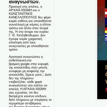
αναγνωστών.
Προσοχή στις απάτες, η
ΑΡΧΑΙΑ ΙΘΩΜΗ και ο
ΚΩΝΣΤΑΝΤΙΝΟΣ
ΚΑΝΕΛΛΟΠΟΥΛΟΣ δεν φέρει
καμία ευθύνη για οποιαδήποτε
συναλλαγή με κάρτες η άλλον
τρόπω και άλλα στον όνομά
της, Ή στο όνομα του κυρίου
Γ. Θ, Χατζηθεοδωρου. Δεν
έχουμε καμία χρηματική
απαίτηση από τους
αναγνώστες με οποιοδήποτε
τρόπο.
Αγαπητοί αναγνώστες η
ανθελληνική και
βρόμικη google στην κορυφή
της ιστοσελίδας όταν μπείτε,
αναφέρει μη ασφαλής την
ιστοσελίδα, ξέρετε γιατί;;; Διότι
δεν της πληρώνω
νταβατζιλίκι, κάθε φορά
ανακαλύπτει νέα κόλπα να
απειλή. Η ΑΡΧΑΙΑ ΙΘΩΜΗ
σας εγγυάται, ότι δεν
διατρέχετε κανένα κίνδυνο,
διότι πληρώνω με στερήσεις το
ισχυρότερο αντιβάριους
της Eugene Kaspersky, όπως