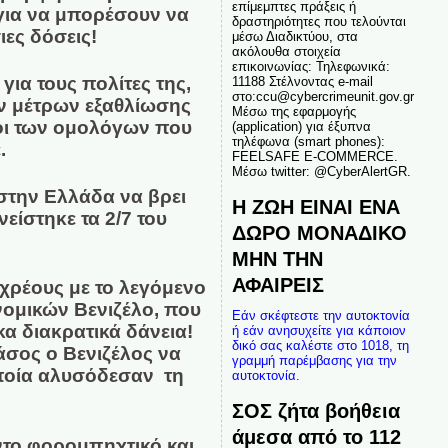
επίμεμπτες πράξεις ή
για να μπορέσουν να
δραστηριότητες που τελούνται
ιες δόσεις!
μέσω Διαδικτύου, στα
ακόλουθα στοιχεία
επικοινωνίας: Τηλεφωνικά:
ια τους πολίτες της,
11188 Στέλνοντας e-mail
στο:ccu@cybercrimeunit.gov.gr
ν μέτρων εξαθλίωσης
Μέσω της εφαρμογής
χοι των ομολόγων που
(application) για έξυπνα
τηλέφωνα (smart phones):
.
FEELSAFE E-COMMERCE.
Μέσω twitter: @CyberAlertGR.
εστην Ελλάδα να βρει
Η ΖΩΗ ΕΙΝΑΙ ΕΝΑ
είστηκε τα 2/7 του
ΔΩΡΟ ΜΟΝΑΔΙΚΟ
ΜΗΝ ΤΗΝ
ΑΦΑΙΡΕΙΣ
 χρέους με το λεγόμενο
ομικών Βενιζέλο, που
Εάν σκέφτεστε την αυτοκτονία
α διακρατικά δάνεια!
ή εάν ανησυχείτε για κάποιον
δικό σας καλέστε στο 1018, τη
άσος ο Βενιζέλος να
γραμμή παρέμβασης για την
 οποία αλυσόδεσαν τη
αυτοκτονία.
ΣΟΣ ζήτα βοήθεια
άμεσα από το 112
ντο φορομπηχτικό και