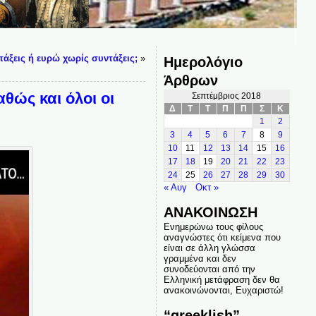
τάξεις ή ευρώ χωρίς συντάξεις;
»
Ημερολόγιο
Άρθρων
θώς και όλοι οι
Σεπτέμβριος 2018
Δ
Τ
Τ
Π
Π
Σ
Κ
1
2
3
4
5
6
7
8
9
10
11
12
13
14
15
16
17
18
19
20
21
22
23
24
25
26
27
28
29
30
« Αυγ
Οκτ »
ΑΝΑΚΟΙΝΩΣΗ
Ενημερώνω τους φίλους
αναγνώστες ότι κείμενα που
είναι σε άλλη γλώσσα
γραμμένα και δεν
συνοδεύονται από την
Ελληνική μετάφραση δεν θα
ανακοινώνονται, Ευχαριστώ!
“greeklish”