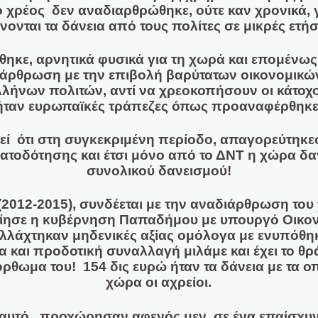
 χρέος δεν αναδιαρθρώθηκε, ούτε καν χρονικά, 
νται τα δάνεια από τους πολίτες σε μικρές ετήσ
ηκε, αρνητικά φυσικά για τη χωρά και επομένως γ
διάρθρωση με την επιβολή βαρύτατων οικονομικώ
λλήνων πολιτών, αντί να χρεοκοπήσουν οι κάτο
ήταν ευρωπαϊκές τράπεζες όπως προαναφέρθηκε
θεί ότι στη συγκεκριμένη περίοδο, απαγορεύτηκ
τοδότησης και έτσι μόνο από το ΔΝΤ η χώρα δαν
συνολικού δανεισμού!
2012-2015), συνδέεται με την αναδιάρθρωση του
ίησε η κυβέρνηση Παπαδήμου με υπουργό Οικον
αλλάχτηκαν μηδενικές αξίας ομόλογα με ενυπόθηκ
α και προδοτική συναλλαγή μιλάμε και έχει το θρ
τόρθωμα του! 154 δις ευρώ ήταν τα δάνεια με τα
χώρα οι αχρείοι.
 αυτό, προχώρησαν αφενός μεν σε ένα επαίσχυ