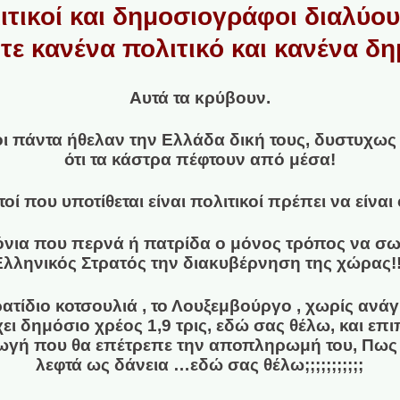
τικοί και δημοσιογράφοι διαλύο
τε κανένα πολιτικό και κανένα δ
Αυτά τα κρύβουν.
ι πάντα ήθελαν την Ελλάδα δική τους, δυστυχως 
ότι τα κάστρα πέφτουν από μέσα!
οί που υποτίθεται είναι πολιτικοί πρέπει να είνα
όνια που περνά ή πατρίδα ο μόνος τρόπος να σωθ
Ελληνικός Στρατός την διακυβέρνηση της χώρας!!
ατίδιο κοτσουλιά , το Λουξεμβούργο , χωρίς ανάγ
χει δημόσιο χρέος 1,9 τρις, εδώ σας θέλω, και ε
ωγή που θα επέτρεπε την αποπληρωμή του, Πως 
λεφτά ως δάνεια …εδώ σας θέλω;;;;;;;;;;;