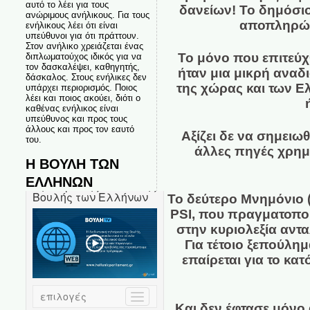
αυτό το λέει για τους
δανείων! Το δημόσιο
ανώριμους ανήλικους. Για τους
αποπληρώνο
ενήλικους λέει ότι είναι
υπεύθυνοι για ότι πράττουν.
Στον ανήλικο χρειάζεται ένας
Το μόνο που επιτεύχθ
διπλωματούχος ιδικός για να
τον δασκαλέψει, καθηγητής,
ήταν μια μικρή ανα
δάσκαλος. Στους ενήλικες δεν
της χώρας και των Ε
υπάρχει περιορισμός. Ποιος
λέει και ποιος ακούει, διότι ο
καθένας ενήλικος είναι
υπεύθυνος και προς τους
άλλους και προς τον εαυτό
Αξίζει δε να σημειω
του.
άλλες πηγές χρημα
Η ΒΟΥΛΗ ΤΩΝ
ΕΛΛΗΝΩΝ
Το δεύτερο Μνημόνιο (
PSI, που πραγματοπο
στην κυριολεξία αντ
Για τέτοιο ξεπούλημ
επαίρεται για το κα
Και δεν έφτασε μόνο