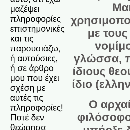
Μα
μαζέψει
πληροφορίες
χρησιμοποι
επιστημονικές
με τους
και τις
νομίμ
παρουσιάζω,
γλώσσα, 
ή αυτούσιες,
ή σε άρθρο
ίδιους θεο
μου που έχει
ίδιο (ελλη
σχέση με
αυτές τις
Ο αρχα
πληροφορίες!
φιλόσοφο
Ποτέ δεν
θεώρησα
υπήρξε 