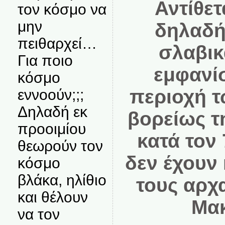
Αντίθετ
τον κόσμο να
μην
δηλαδή
πειθαρχεί…
σλαβικ
Για ποιο
εμφανι
κόσμο
περιοχή 
εννοούν;;;
Δηλαδή εκ
βορείως τ
προοιμίου
κατά τον 
θεωρούν τον
δεν έχουν 
κόσμο
βλάκα, ηλίθιο
τους αρχ
και θέλουν
Μακ
να τον