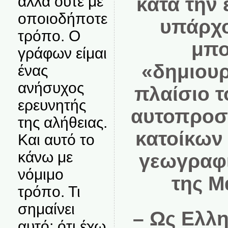
αλλά ούτε με
κατά την 
οποιοδήποτε
υπάρχο
τρόπο. Ο
μπο
γράφων είμαι
«δημιουρ
ένας
ανήσυχος
πλαίσιο 
ερευνητής
αυτοπροσδ
της αλήθειας.
κατοίκων
Και αυτό το
κάνω με
γεωγραφι
νόμιμο
της Μ
τρόπο. Τι
σημαίνει
– Ως Ελλην
αυτό; ότι έχω