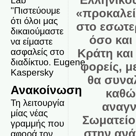
Lab
"Πιστεύουμε
«προκαλεί
ότι όλοι μας
στο εσωτερ
δικαιούμαστε
όσο και
να είμαστε
ασφαλείς στο
Κράτη και
διαδίκτυο. Eugene
φορείς, μ
Kaspersky
θα συναλ
Ανακοίνωση
καθώ
Τη λειτουργία
αναγν
μίας νέας
Σωματεί
γραμμής που
στην ανά
αφορά τον