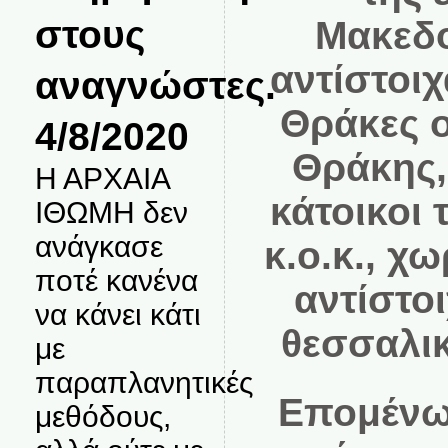
στους
Μακεδο
αντίστοι
αναγνώστες.
Θράκες ο
4/8/2020
Θράκης,
Η ΑΡΧΑΙΑ
κάτοικοι
ΙΘΩΜΗ δεν
ανάγκασε
κ.ο.κ., χω
ποτέ κανένα
αντίστοι
να κάνει κάτι
θεσσαλικη
με
παραπλανητικές
Επομένω
μεθόδους,