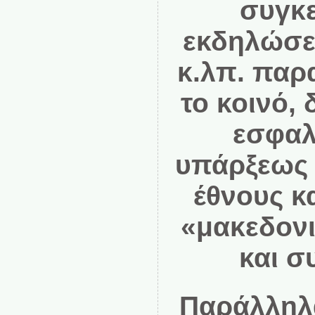
συγκε
εκδηλώσει
κ.λπ. παρ
το κοινό,
εσφαλμ
υπάρξεως
έθνους κ
«μακεδονι
και σ
Παράλληλ