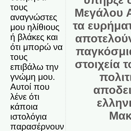
τους
Μεγάλου 
αναγνώστες
τα ευρήμα
μου ηλίθιους
αποτελού
ή βλάκες και
ότι μπορώ να
παγκόσμια
τους
στοιχεία 
επιβάλω την
πολιτ
γνώμη μου.
Αυτοί που
αποδει
λένε ότι
ελληνι
κάποια
Μακ
ιστολόγια
παρασέρνουν