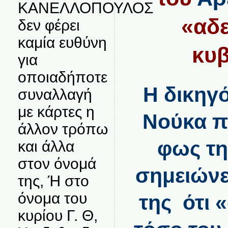
ΚΑΝΕΛΛΟΠΟΥΛΟΣ
«αδε
δεν φέρει
καμία ευθύνη
κυ
για
οποιαδήποτε
Η δικηγ
συναλλαγή
με κάρτες η
Νούκα π
άλλον τρόπω
φως τ
και άλλα
στον όνομά
σημειώνε
της, Ή στο
όνομα του
της ότι 
κυρίου Γ. Θ,