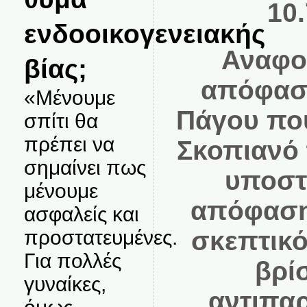
10.
ενδοοικογενειακής
Αναφο
βίας;
απόφαση
«Μένουμε
Πάγου πο
σπίτι θα
πρέπει να
Σκοπιανό 
σημαίνει πως
υποστη
μένουμε
απόφαση 
ασφαλείς και
προστατευμένες.
σκεπτικό
Για πολλές
βρί
γυναίκες,
αντιπαρ