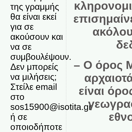
κληρονομια
της γραμμής
θα είναι εκεί
επισημαίνε
για σε
ακόλου
ακούσουν και
δε
να σε
συμβουλέψουν.
– O όρος 
Δεν μπορείς
αρχαιοτα
να μιλήσεις;
Στείλε email
είναι όρ
στο
γεωγραφι
sos15900@isotita.gr
εθνο
ή σε
οποιοδήποτε