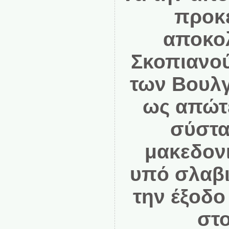
προκε
αποκολ
Σκοπιανού
των Βουλγ
ως απώτ
σύστα
μακεδονι
υπό σλαβι
την έξοδο
στο