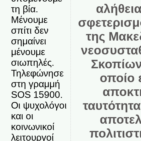
αλήθει
τη βία.
Μένουμε
σφετερισμο
σπίτι δεν
της Μακεδ
σημαίνει
νεοσυσταθ
μένουμε
σιωπηλές.
Σκοπίω
Τηλεφώνησε
οποίο 
στη γραμμή
αποκτη
SOS 15900.
ταυτότητ
Οι ψυχολόγοι
και οι
αποτελε
κοινωνικοί
πολιτιστι
λειτουργοί