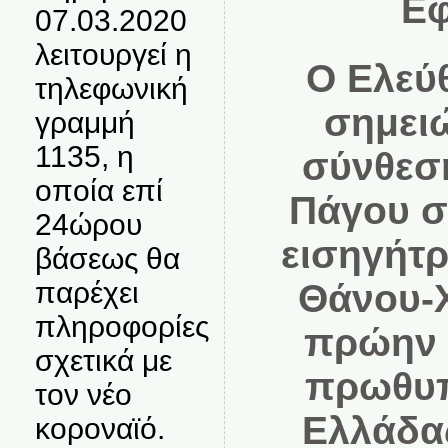
Εφ
07.03.2020
λειτουργεί η
Ο Ελεύ
τηλεφωνική
σημειώ
γραμμή
1135, η
σύνθεσ
οποία επί
Πάγου σ
24ώρου
εισηγήτρ
βάσεως θα
παρέχει
Θάνου-Χ
πληροφορίες
πρώην 
σχετικά με
πρωθυπ
τον νέο
Ελλάδας
κοροναϊό.