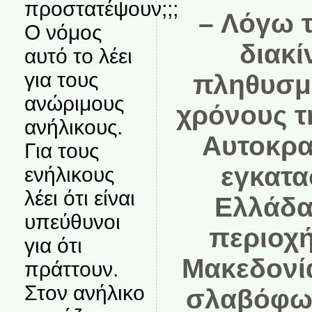
προστατέψουν;;;
– Λόγω 
Ο νόμος
διακι
αυτό το λέει
για τους
πληθυσμω
ανώριμους
χρόνους 
ανήλικους.
Αυτοκρατ
Για τους
εγκατα
ενήλικους
λέει ότι είναι
Ελλάδα
υπεύθυνοι
περιοχή
για ότι
Μακεδονί
πράττουν.
Στον ανήλικο
σλαβόφων