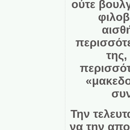
ούτε βουλγ
φιλοβ
αισθ
περισσότ
της,
περισσότ
«μακεδον
συν
Την τελευτα
να την αποκ