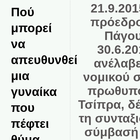
21.9.20
Πού
πρόεδρο
μπορεί
Πάγου
να
30.6.20
απευθυνθεί
ανέλαβε
μια
νομικού 
πρωθυπο
γυναίκα
Τσίπρα, δ
που
τη συνταξ
πέφτει
σύμβασή 
θύμα