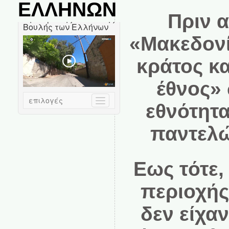
ΕΛΛΗΝΩΝ
Πριν α
«Μακεδονι
κράτος κ
έθνος» 
εθνότητα
παντελω
Εως τότε, 
περιοχή
δεν είχαν