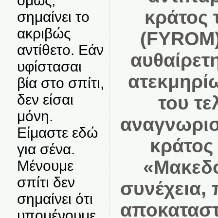
όμως,
κράτος
σημαίνει το
ακριβώς
(FYROM),
αντίθετο. Εάν
αυθαίρετη
υφίστασαι
ατεκμηρί
βία στο σπίτι,
δεν είσαι
του τε
μόνη.
αναγνωρισθ
Είμαστε εδώ
κράτος
για σένα.
«Μακεδο
Μένουμε
σπίτι δεν
συνέχεια,
σημαίνει ότι
αποκαταστα
υπομένουμε