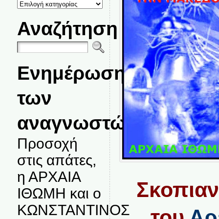
ΚΑΤΗΓΟΡΙΕΣ
ΘΕΜΑΤΩΝ
Αναζήτηση
Ενημέρωση
των
αναγνωστών.
Προσοχή
στις απάτες,
η ΑΡΧΑΙΑ
Σκοπια
ΙΘΩΜΗ και ο
ΚΩΝΣΤΑΝΤΙΝΟΣ
του
Αρ