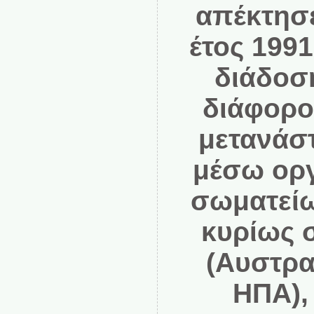
απέκτησε
έτος 1991
διάδοσ
διάφορο
μετανάστ
μέσω ορ
σωματεί
κυρίως 
(Αυστραλ
ΗΠΑ), 