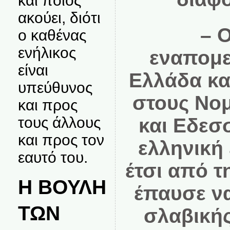
και ποιος
ακούει, διότι
– Ο
ο καθένας
ενήλικος
εναπομε
είναι
Ελλάδα κα
υπεύθυνος
στους Νομ
και προς
τους άλλους
και Εδεσ
και προς τον
ελληνική 
εαυτό του.
έτσι από τ
Η ΒΟΥΛΗ
έπαυσε να
ΤΩΝ
σλαβικής