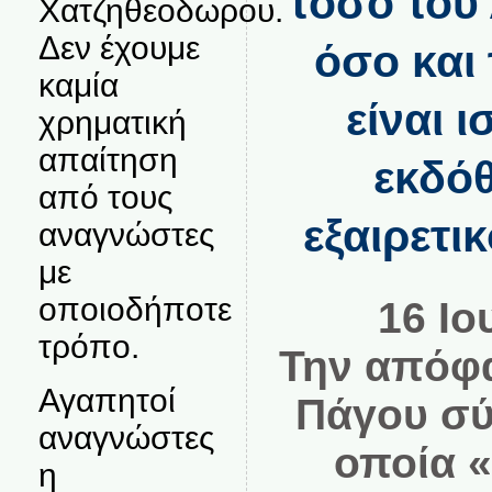
τόσο του
Χατζηθεοδωρου.
Δεν έχουμε
όσο και
καμία
είναι ι
χρηματική
απαίτηση
εκδό
από τους
εξαιρετι
αναγνώστες
με
οποιοδήποτε
16 Ιο
τρόπο.
Την απόφα
Αγαπητοί
Πάγου σύ
αναγνώστες
οποία 
η