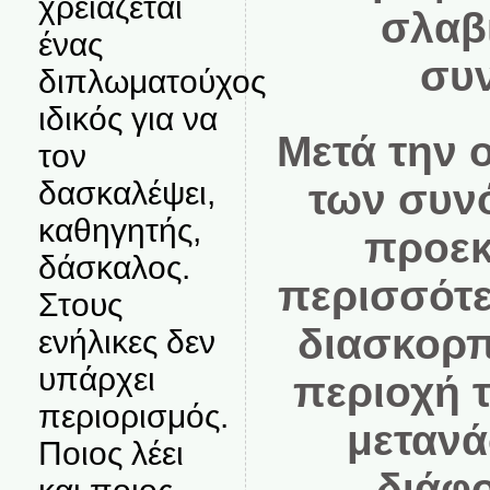
χρειάζεται
σλαβι
ένας
συν
διπλωματούχος
ιδικός για να
Μετά την 
τον
δασκαλέψει,
των συνο
καθηγητής,
προεκτ
δάσκαλος.
περισσότε
Στους
διασκορπ
ενήλικες δεν
υπάρχει
περιοχή 
περιορισμός.
μετανα
Ποιος λέει
διάφ