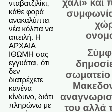
χαλί» και
νταβατζιλίκι,
κάθε φορά
συμφωνία
ανακαλύπτει
χώρ
νέα κόλπα να
ονομ
απειλή. Η
ΑΡΧΑΙΑ
Σύμφ
ΙΘΩΜΗ σας
δημοσί
εγγυάται, ότι
δεν
σωματείο
διατρέχετε
Μακεδον
κανένα
αναγνωρισ
κίνδυνο, διότι
πληρώνω με
του αλλά 