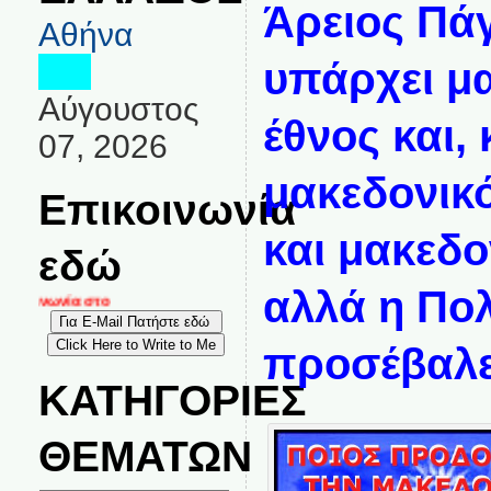
Άρειος Πά
Αθήνα
υπάρχει μ
Αύγουστος
έθνος και, 
07, 2026
μακεδονικο
Επικοινωνία
και μακεδο
εδώ
αλλά η Πολ
κοινωνία στο
προσέβαλε
ΚΑΤΗΓΟΡΙΕΣ
ΘΕΜΑΤΩΝ