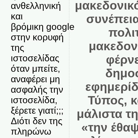
μακεδονικό
ανθελληνική
και
συνέπεια
βρόμικη google
πολι
στην κορυφή
μακεδον
της
φέρν
ιστοσελίδας
όταν μπείτε,
δημοσ
αναφέρει μη
εφημερίδ
ασφαλής την
Τύπος, 
ιστοσελίδα,
ξέρετε γιατί;;;
μάλιστα τ
Διότι δεν της
«την έθα
πληρώνω