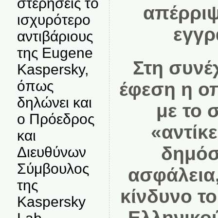
στερήσεις το
απέρριψ
ισχυρότερο
εγγρ
αντιβάριους
της Eugene
Στη συνέ
Kaspersky,
όπως
έφεση η ο
δηλώνει και
με το 
ο Πρόεδρος
«αντίκ
και
δημόσ
Διευθύνων
Σύμβουλος
ασφάλεια,
της
κίνδυνο τ
Kaspersky
Ελληνικου