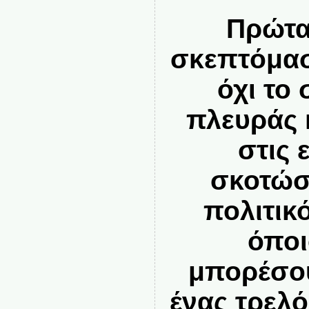
Πρώτα
σκεπτόμασ
όχι το
πλευράς 
στις 
σκοτώσ
πολιτικ
όποι
μπορέσου
ένας τρελ