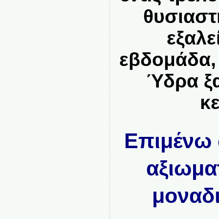
θυσιαστ
εξαλε
εβδομάδα,
Ύδρα ξα
κ
Επιμένω 
αξιωματ
μοναδι