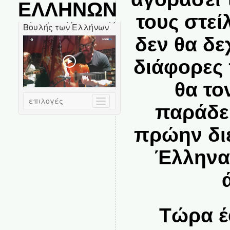
ΕΛΛΗΝΩΝ
τους στεί
δεν θα δ
διάφορες
θα το
παράδε
πρώην διε
Έλληνα
Τώρα έ