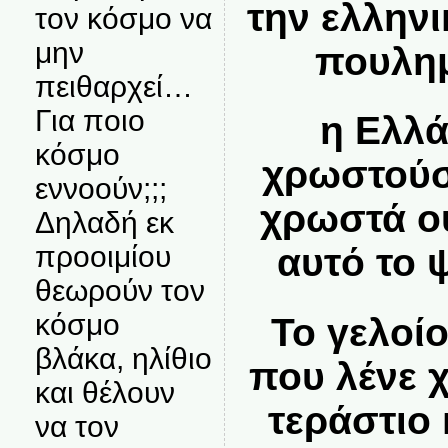
την ελληνι
τον κόσμο να
μην
πουλημ
πειθαρχεί…
Για ποιο
η Ελλά
κόσμο
χρωστούσ
εννοούν;;;
χρωστά ο
Δηλαδή εκ
προοιμίου
αυτό το 
θεωρούν τον
κόσμο
Το γελοίο
βλάκα, ηλίθιο
που λένε χ
και θέλουν
τεράστιο
να τον