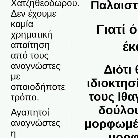
Χατζηθεοδωρου.
Παλαιστ
Δεν έχουμε
καμία
Γιατί 
χρηματική
έκ
απαίτηση
από τους
αναγνώστες
Διότι
με
ιδιοκτησ
οποιοδήποτε
τους Ιθα
τρόπο.
δούλου
Αγαπητοί
μορφωμέν
αναγνώστες
η
μορφ