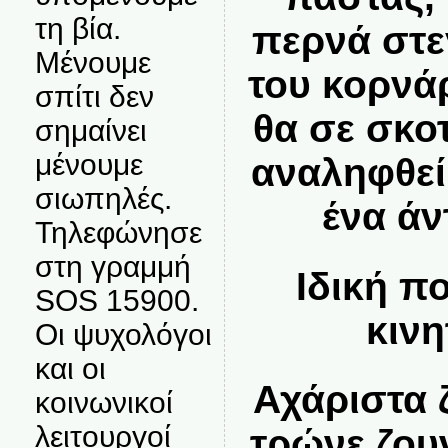
τη βία.
περνά στε
Μένουμε
του κορνάρ
σπίτι δεν
θα σε σκο
σημαίνει
μένουμε
αναληφθεί,
σιωπηλές.
ένα άν
Τηλεφώνησε
στη γραμμή
Ιδική π
SOS 15900.
κινη
Οι ψυχολόγοι
και οι
Αχάριστα 
κοινωνικοί
λειτουργοί
τρώνε ζου