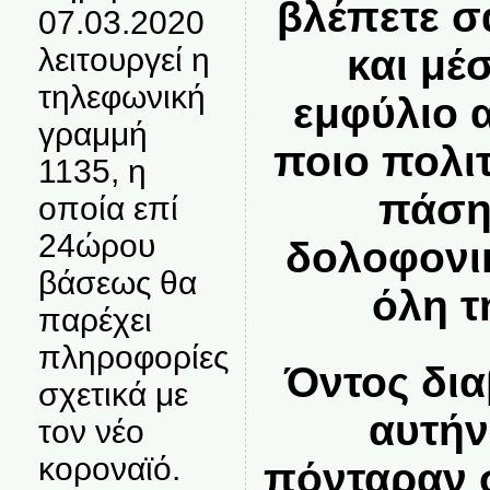
βλέπετε σ
07.03.2020
λειτουργεί η
και μέ
τηλεφωνική
εμφύλιο 
γραμμή
ποιο πολι
1135, η
πάση
οποία επί
24ώρου
δολοφονι
βάσεως θα
όλη τ
παρέχει
πληροφορίες
Όντος δι
σχετικά με
αυτήν
τον νέο
κοροναϊό.
πόνταραν σ