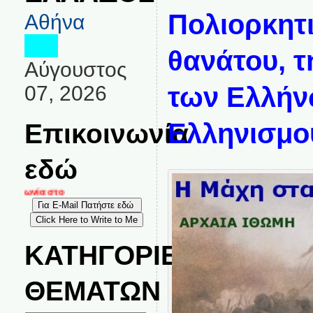
Πολιορκητι
Αθήνα
θανάτου, τ
Αύγουστος
07, 2026
των Ελλήν
Επικοινωνία
Ελληνισμο
εδώ
οινωνία στο
ΚΑΤΗΓΟΡΙΕΣ
ΘΕΜΑΤΩΝ