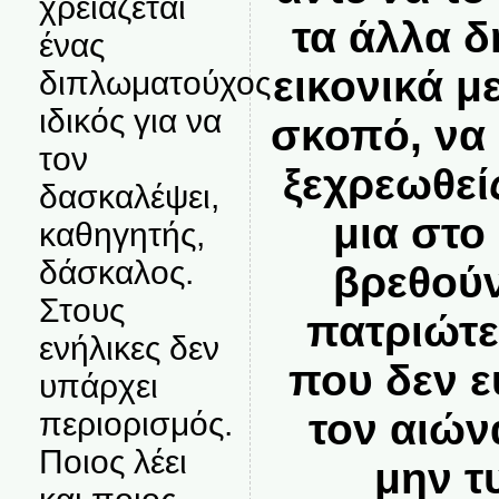
χρειάζεται
τα άλλα 
ένας
εικονικά μ
διπλωματούχος
ιδικός για να
σκοπό, να
τον
ξεχρεωθεί
δασκαλέψει,
μια στο
καθηγητής,
δάσκαλος.
βρεθούν
Στους
πατριώτε
ενήλικες δεν
που δεν ε
υπάρχει
τον αιών
περιορισμός.
Ποιος λέει
μην τ