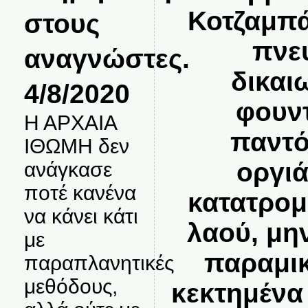
Κοτζαμπά
στους
πνε
αναγνώστες.
δικαι
4/8/2020
φουντ
Η ΑΡΧΑΙΑ
παντό
ΙΘΩΜΗ δεν
οργι
ανάγκασε
ποτέ κανένα
κατατρομ
να κάνει κάτι
λαού, μη
με
παραμικ
παραπλανητικές
μεθόδους,
κεκτημένα 