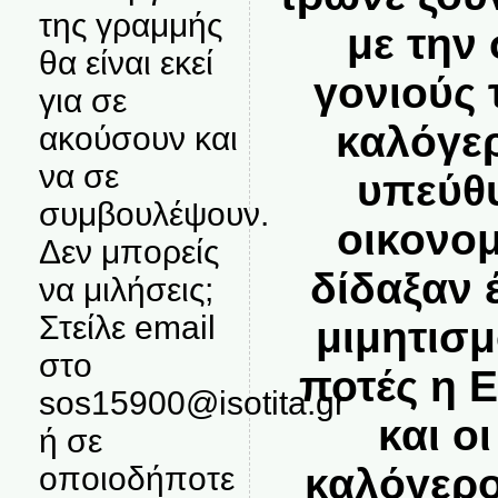
της γραμμής
με την
θα είναι εκεί
γονιούς τ
για σε
καλόγερ
ακούσουν και
να σε
υπεύθυ
συμβουλέψουν.
οικονομ
Δεν μπορείς
δίδαξαν 
να μιλήσεις;
Στείλε email
μιμητισ
στο
ποτές η 
sos15900@isotita.gr
και ο
ή σε
καλόγερο
οποιοδήποτε