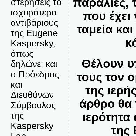
παραλίες, 
στερήσεις το
ισχυρότερο
που έχει 
αντιβάριους
ταμεία και
της Eugene
κ
Kaspersky,
όπως
Θέλουν υ
δηλώνει και
ο Πρόεδρος
τους τον 
και
της ιερή
Διευθύνων
άρθρο θα
Σύμβουλος
ιερότητα 
της
Kaspersky
της