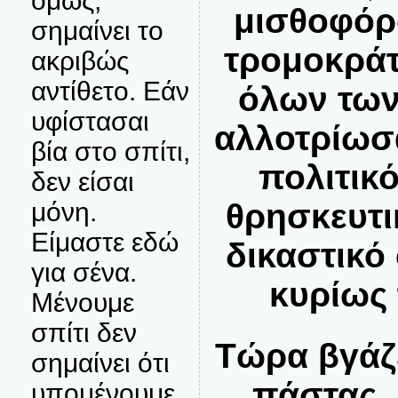
όμως,
μισθοφόρ
σημαίνει το
τρομοκράτ
ακριβώς
αντίθετο. Εάν
όλων των
υφίστασαι
αλλοτρίωσ
βία στο σπίτι,
πολιτικ
δεν είσαι
μόνη.
θρησκευτι
Είμαστε εδώ
δικαστικό
για σένα.
κυρίως 
Μένουμε
σπίτι δεν
Τώρα βγάζε
σημαίνει ότι
πάστας, 
υπομένουμε