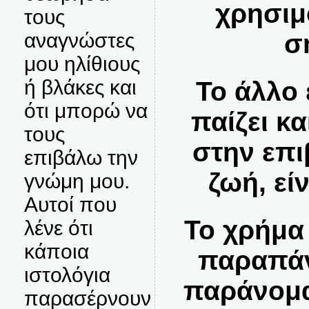
χρησιμ
τους
σ
αναγνώστες
μου ηλίθιους
ή βλάκες και
Το άλλο
ότι μπορώ να
παίζει κ
τους
στην επι
επιβάλω την
ζωή, εί
γνώμη μου.
Αυτοί που
Το χρήμα
λένε ότι
κάποια
παραπάν
ιστολόγια
παράνομα
παρασέρνουν