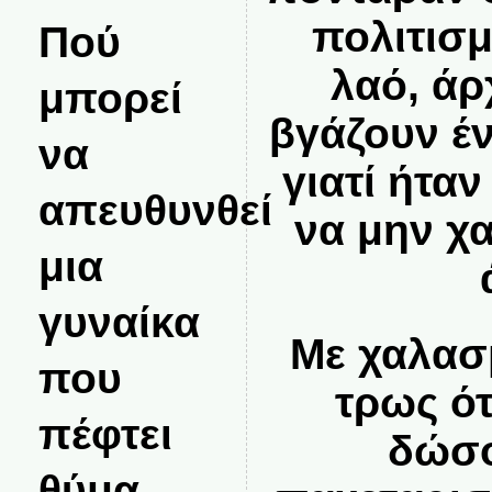
πολιτισ
Πού
λαό, άρ
μπορεί
βγάζουν έν
να
γιατί ήτα
απευθυνθεί
να μην χ
μια
γυναίκα
Με χαλασ
που
τρως ό
πέφτει
δώσο
θύμα