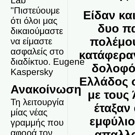
Lab
"Πιστεύουμε
Είδαν κα
ότι όλοι μας
δυο π
δικαιούμαστε
πολέμου
να είμαστε
ασφαλείς στο
κατάφεραν
διαδίκτυο. Eugene
δολοφό
Kaspersky
Ελλάδος 
Ανακοίνωση
με τους
Τη λειτουργία
έταξαν
μίας νέας
εμφύλιο
γραμμής που
αφορά τον
απαλλο