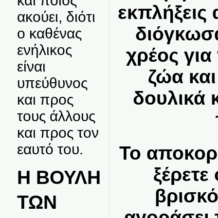
και ποιος
εκπλήξεις
ακούει, διότι
διόγκωσα
ο καθένας
ενήλικος
χρέος για
είναι
ζώα και
υπεύθυνος
δουλικά 
και προς
τους άλλους
και προς τον
εαυτό του.
Το αποκορ
ξέρετε 
Η ΒΟΥΛΗ
βρισκό
ΤΩΝ
αγοράσει 