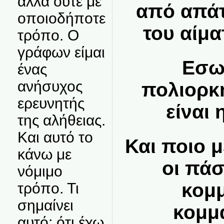
αλλά ούτε με
από απάτ
οποιοδήποτε
του αίμα
τρόπο. Ο
γράφων είμαι
Εσωτ
ένας
ανήσυχος
πολιορκ
ερευνητής
είναι 
της αλήθειας.
Και αυτό το
Και ποιο 
κάνω με
οι πά
νόμιμο
κομμ
τρόπο. Τι
σημαίνει
κομμ
αυτό; ότι έχω