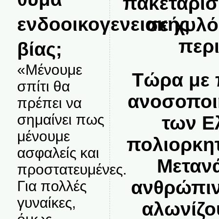
πακεταρισ
ενδοοικογενειακής
σε χυλό
περ
βίας;
«Μένουμε
Τώρα με 
σπίτι θα
ανοσοποι
πρέπει να
σημαίνει πως
των Ε
μένουμε
πολιορκητ
ασφαλείς και
Μετανά
προστατευμένες.
ανθρώπιν
Για πολλές
γυναίκες,
αλωνίζο