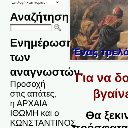
ΚΑΤΗΓΟΡΙΕΣ
ΘΕΜΑΤΩΝ
Αναζήτηση
Ενημέρωση
των
αναγνωστών.
Για να δ
Προσοχή
βγαίνε
στις απάτες,
η ΑΡΧΑΙΑ
ΙΘΩΜΗ και ο
Θα ξεκι
ΚΩΝΣΤΑΝΤΙΝΟΣ
πρόσφατα 