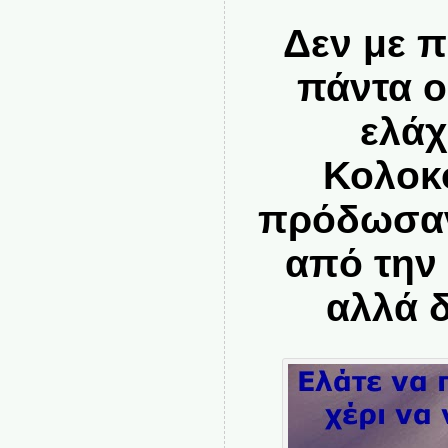
Δεν με π
πάντα ο
ελάχ
Κολοκ
πρόδωσαν
από την
αλλά 