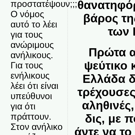
θανατηφόρ
προστατέψουν;;;
Ο νόμος
βάρος τη
αυτό το λέει
των 
για τους
ανώριμους
Πρώτα α
ανήλικους.
ψεύτικο κ
Για τους
ενήλικους
Ελλάδα δ
λέει ότι είναι
τρέχουσες
υπεύθυνοι
αληθινές
για ότι
πράττουν.
δις, με 
Στον ανήλικο
άντε να το