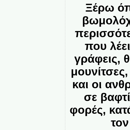
Ξέρω όπ
βωμολόχ
περισσότε
που λέε
γράφεις, 
μουνίτσες,
και οι ανθ
σε βαφτ
φορές, κα
τον