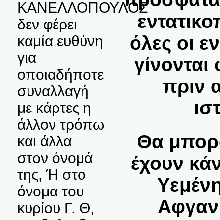
ΚΑΝΕΛΛΟΠΟΥΛΟΣ
εντατικο
δεν φέρει
όλες οι ε
καμία ευθύνη
για
γίνονται 
οποιαδήποτε
πριν 
συναλλαγή
ισ
με κάρτες η
άλλον τρόπω
Θα μπορ
και άλλα
στον όνομά
έχουν κάν
της, Ή στο
Υεμένη
όνομα του
Αφγανι
κυρίου Γ. Θ,