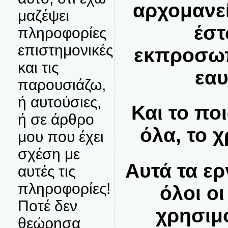
αρχομανεί
μαζέψει
έστ
πληροφορίες
επιστημονικές
εκπροσωπ
και τις
εαυ
παρουσιάζω,
ή αυτούσιες,
Και το πο
ή σε άρθρο
όλα, το 
μου που έχει
σχέση με
Αυτά τα ερ
αυτές τις
πληροφορίες!
όλοι ο
Ποτέ δεν
χρησιμ
θεώρησα