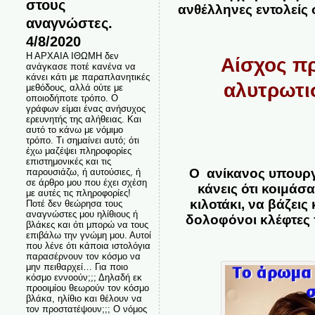
στους
ανθέλληνες εντολείς σ
αναγνώστες.
4/8/2020
Η ΑΡΧΑΙΑ ΙΘΩΜΗ δεν
Αίσχος πρ
ανάγκασε ποτέ κανένα να
κάνει κάτι με παραπλανητικές
αλυτρωτι
μεθόδους, αλλά ούτε με
οποιοδήποτε τρόπο. Ο
γράφων είμαι ένας ανήσυχος
ερευνητής της αλήθειας. Και
αυτό το κάνω με νόμιμο
τρόπο. Τι σημαίνει αυτό; ότι
έχω μαζέψει πληροφορίες
επιστημονικές και τις
Ο ανίκανος υπουργό
παρουσιάζω, ή αυτούσιες, ή
σε άρθρο μου που έχει σχέση
κάνεις ότι κοιμάσα
με αυτές τις πληροφορίες!
κιλοτάκι, να βάζεις
Ποτέ δεν θεώρησα τους
αναγνώστες μου ηλίθιους ή
δολοφόνοι κλέφτες 
βλάκες και ότι μπορώ να τους
επιβάλω την γνώμη μου. Αυτοί
που λένε ότι κάποια ιστολόγια
παρασέρνουν τον κόσμο να
μην πειθαρχεί… Για ποιο
κόσμο εννοούν;;; Δηλαδή εκ
προοιμίου θεωρούν τον κόσμο
βλάκα, ηλίθιο και θέλουν να
τον προστατέψουν;;; Ο νόμος