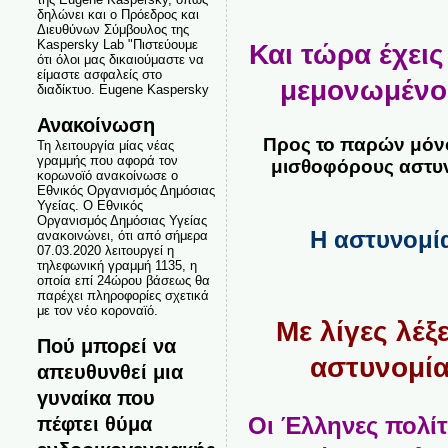
δηλώνει και ο Πρόεδρος και
Διευθύνων Σύμβουλος της
Kaspersky Lab "Πιστεύουμε
Και τώρα έχεις
ότι όλοι μας δικαιούμαστε να
είμαστε ασφαλείς στο
μεμονωμένο π
διαδίκτυο. Eugene Kaspersky
Ανακοίνωση
Προς το παρών μόνο
Τη λειτουργία μίας νέας
γραμμής που αφορά τον
μισθοφόρους αστυνο
κορωνοϊό ανακοίνωσε ο
Εθνικός Οργανισμός Δημόσιας
Υγείας. Ο Εθνικός
Οργανισμός Δημόσιας Υγείας
Η αστυνομία
ανακοινώνει, ότι από σήμερα
07.03.2020 λειτουργεί η
τηλεφωνική γραμμή 1135, η
οποία επί 24ώρου βάσεως θα
παρέχει πληροφορίες σχετικά
με τον νέο κοροναϊό.
Με λίγες λέ
Πού μπορεί να
αστυνομία
απευθυνθεί μια
γυναίκα που
Οι Έλληνες πολίτ
πέφτει θύμα