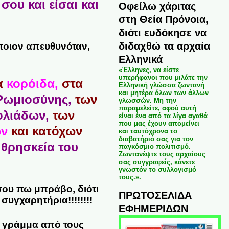
σου και είσαι και
Οφείλω χάριτας
στη Θεία Πρόνοια,
διότι ευδόκησε να
διδαχθώ τα αρχαία
 ποιον απευθυνόταν,
Ελληνικά
«Έλληνες, να είστε
υπερήφανοι που μιλάτε την
ρα
κορόιδα,
στα
Ελληνική γλώσσα ζωντανή
και μητέρα όλων των άλλων
Ρωμιοσύνης,
των
γλωσσών. Μη την
παραμελείτε, αφού αυτή
ολιάδων,
των
είναι ένα από τα λίγα αγαθά
που μας έχουν απομείνει
ων
και κατόχων
και ταυτόχρονα το
διαβατήριό σας για τον
 θρησκεία του
παγκόσμιο πολιτισμό.
Ζωντανέψτε τους αρχαίους
σας συγγραφείς, κάνετε
γνωστόν το συλλογισμό
τους.».
σου πω μπράβο, διότι
ΠΡΩΤΟΣΕΛΙΔΑ
υγχαρητήρια!!!!!!!!
ΕΦΗΜΕΡΙΔΩΝ
ά γράμμα από τους