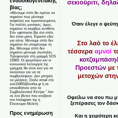
ενδοοικογενειακής
σεκιούριτι, δηλα
βίας;
«Μένουμε σπίτι θα πρέπει να
σημαίνει πως μένουμε
ασφαλείς και προστατευμένες.
Όταν έλεγε ο ψεύτη
Για πολλές γυναίκες, όμως,
σημαίνει το ακριβώς αντίθετο.
Εάν υφίστασαι βία στο σπίτι,
δεν είσαι μόνη. Είμαστε εδώ
για σένα. Μένουμε σπίτι δεν
Στο λαό το έλ
σημαίνει ότι υπομένουμε τη
βία. Μένουμε σπίτι δεν
τέσσερα
αμνοί
τ
σημαίνει μένουμε σιωπηλές.
Τηλεφώνησε στη γραμμή SOS
κοτζαμπάση
15900. Οι ψυχολόγοι και οι
κοινωνικοί λειτουργοί της
Προεστών
με 
γραμμής θα είναι εκεί για σε
ακούσουν και να σε
μετοχών στην
συμβουλέψουν. Δεν μπορείς
να μιλήσεις; Στείλε email στο
sos15900@isotita.gr ή σε
οποιοδήποτε από τα
Συμβουλευτικά Κέντρα ” λέει
σε ένα βίντεο που ανέβασε
Οφείλω να σου πω μπ
στο Instagram της η
ξεπέρασες τον δάσκ
Ελεονώρα Μελέτη.
Προς ενημέρωση
Και η χειρότερη 