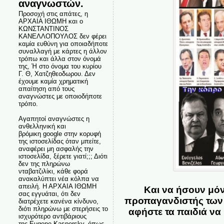
αναγνωστών.
Προσοχή στις απάτες, η
ΑΡΧΑΙΑ ΙΘΩΜΗ και ο
ΚΩΝΣΤΑΝΤΙΝΟΣ
ΚΑΝΕΛΛΟΠΟΥΛΟΣ δεν φέρει
καμία ευθύνη για οποιαδήποτε
συναλλαγή με κάρτες η άλλον
τρόπω και άλλα στον όνομά
της, Ή στο όνομα του κυρίου
Γ. Θ, Χατζηθεοδωρου. Δεν
έχουμε καμία χρηματική
απαίτηση από τους
αναγνώστες με οποιοδήποτε
τρόπο.
Αγαπητοί αναγνώστες η
ανθελληνική και
βρόμικη google στην κορυφή
της ιστοσελίδας όταν μπείτε,
αναφέρει μη ασφαλής την
ιστοσελίδα, ξέρετε γιατί;;; Διότι
δεν της πληρώνω
νταβατζιλίκι, κάθε φορά
ανακαλύπτει νέα κόλπα να
απειλή. Η ΑΡΧΑΙΑ ΙΘΩΜΗ
Και να ήσουν μόν
σας εγγυάται, ότι δεν
προπαγανδιστής των μ
διατρέχετε κανένα κίνδυνο,
διότι πληρώνω με στερήσεις το
αφήστε τα παιδιά να
ισχυρότερο αντιβάριους
της Eugene Kaspersky, όπως