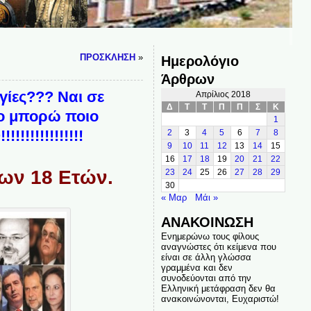
ΠΡΟΣΚΛΗΣΗ
»
Ημερολόγιο
Άρθρων
γίες??? Ναι σε
Απρίλιος 2018
Δ
Τ
Τ
Π
Π
Σ
Κ
σο μπορώ ποιο
1
!!!!!!!!!!!
2
3
4
5
6
7
8
9
10
11
12
13
14
15
16
17
18
19
20
21
22
ων 18 Ετών.
23
24
25
26
27
28
29
30
« Μαρ
Μάι »
ΑΝΑΚΟΙΝΩΣΗ
Ενημερώνω τους φίλους
αναγνώστες ότι κείμενα που
είναι σε άλλη γλώσσα
γραμμένα και δεν
συνοδεύονται από την
Ελληνική μετάφραση δεν θα
ανακοινώνονται, Ευχαριστώ!