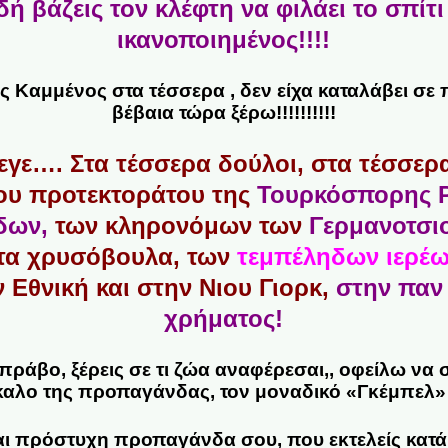
δή βάζεις τον κλέφτη να φιλάει το σπίτι 
ικανοποιημένος!!!!
ς Καμμένος στα τέσσερα , δεν είχα καταλάβει σε
βέβαια τώρα ξέρω!!!!!!!!!!
εγε…. Στα τέσσερα δούλοι, στα τέσσε
ου προτεκτοράτου της
Τουρκόσπορης 
δων,
των κληρονόμων των
Γερμανοτσι
τα χρυσόβουλα, των
τεμπέληδων ιερέ
 Εθνική και στην Νιου Γιορκ,
στην παν
χρήματος!
ράβο, ξέρεις σε τι ζώα αναφέρεσαι,, οφείλω να 
αλο της προπαγάνδας, τον μοναδικό «Γκέμπελ» σ
και πρόστυχη προπαγάνδα σου, που εκτελείς κατ