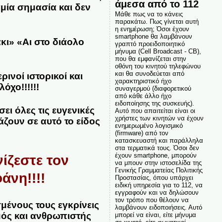
άμεσα από το 112
αμία σημασία και δεν
Μάθε πως να το κάνεις
παρακάτω. Πως γίνεται αυτή
η ενημέρωση; Όσοι έχουν
smartphone θα λαμβάνουν
κι» «Αι στο διάολο
γραπτό προειδοποιητικό
μήνυμα (Cell Broadcast - CB),
που θα εμφανίζεται στην
οθόνη του κινητού τηλεφώνου
και θα συνοδεύεται από
ρινοί ιστορικοί και
χαρακτηριστικό ήχο
όχο!!!!!!
συναγερμού (διαφορετικού
από κάθε άλλο ήχο
ειδοποίησης της συσκευής).
ει όλες τις ευγενικές
Αυτό που απαιτείται είναι οι
χρήστες των κινητών να έχουν
άζουν σε αυτό το είδος
ενημερωμένο λογισμικό
(firmware) από τον
κατασκευαστή και παράλληλα
στα τερματικά τους. Όσοι δεν
έχουν smartphone, μπορούν
ίζεστε τον
να μπουν στην ιστοσελίδα της
Γενικής Γραμματείας Πολιτικής
άνη!!!!
Προστασίας, όπου υπάρχει
ειδική υπηρεσία για το 112, να
εγγραφούν και να δηλώσουν
τον τρόπο που θέλουν να
μένους τους εγκρίνεις
λαμβάνουν ειδοποιήσεις. Αυτό
σμός και ανθρωπιστής
μπορεί να είναι, είτε μήνυμα