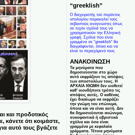
“greeklish”
Ο διαχειριστής τού παρόντος
ιστολογίου παρακαλεί τούς
σεβαστούς αναγνώστες όπως
σε τυχόν σχόλιά τους να
χρησιμοποιούν την Ελληνική
γραφή. Σχόλια που είναι
γραμμένα σε "greeklish" θα
διαγράφονται, όποιο και να
είναι το περιεχόμενό τους.
ΑΝΑΚΟΙΝΩΣΗ
Τα μηνύματα που
δημοσιεύονται στο χώρο
αυτό εκφράζουν τις απόψεις
των αποστολέων τους. Η
ΑΡΧΑΙΑ ΙΘΩΜΗ δεν υιοθετεί
καθ’ οιονδήποτε τρόπο τις
απόψεις αυτές. Ο καθένας
έχει δικαίωμα να εκφράζει
την γνώμη του επώνυμα,
όποια και να είναι αυτή. Δεν
θα δημοσιεύονται ανώνυμα,
αι και προδοτικός
συκοφαντικά ή υβριστικά
 κάνετε ότι κοιμάστε,
σχόλια και όσα είναι
γραμμένα με κεφαλαία
ια αυτό τους βγάζετε
γράμματα. Τέτοια μηνύματα