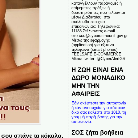
καταγγέλλουν παράνομες ή
επίμεμπτες πράξεις ή
δραστηριότητες που τελούνται
μέσω Διαδικτύου, στα
ακόλουθα στοιχεία
επικοινωνίας: Τηλεφωνικά:
11188 Στέλνοντας e-mail
στο:ccu@cybercrimeunit.gov.gr
Μέσω της εφαρμογής
(application) για έξυπνα
τηλέφωνα (smart phones):
FEELSAFE E-COMMERCE.
Μέσω twitter: @CyberAlertGR.
Η ΖΩΗ ΕΙΝΑΙ ΕΝΑ
ΔΩΡΟ ΜΟΝΑΔΙΚΟ
ΜΗΝ ΤΗΝ
ΑΦΑΙΡΕΙΣ
Εάν σκέφτεστε την αυτοκτονία
ή εάν ανησυχείτε για κάποιον
δικό σας καλέστε στο 1018, τη
γραμμή παρέμβασης για την
αυτοκτονία.
ΣΟΣ ζήτα βοήθεια
α σου σπάνε τα κόκαλα,