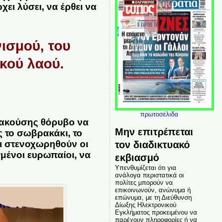
χει λύσει, να έρθει να
ισμού, του
κού λαού.
πρωτοσέλιδα
 ακούσης θόρυβο να
Μην επιτρέπεται
ις το σωβρακάκι, το
και στενοχωρηθούν οι
τον διαδικτυακό
μένοι ευρωπαίοι, να
εκβιασμό
Υπενθυμίζεται ότι για
ανάλογα περιστατικά οι
πολίτες μπορούν να
επικοινωνούν, ανώνυμα ή
επώνυμα, με τη Διεύθυνση
Δίωξης Ηλεκτρονικού
Εγκλήματος προκειμένου να
παρέχουν πληροφορίες ή να