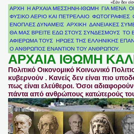
«Εάν δεν είσ
ΑΡΧΗ
Η ΑΡΧΑΙΑ ΜΕΣΣΗΝΗ-ΙΘΩΜΗ
ΓΙΑ ΜΕΝΑ
Ο
ΦΥΣΙΚΟ ΑΕΡΙΟ ΚΑΙ ΠΕΤΡΕΛΑΙΟ
ΦΩΤΟΓΡΑΦΙΕΣ
ΕΝΟΠΛΕΣ ΔΥΝΑΜΕΙΣ
ΑΡΧΙΚΉ
ΔΑΝΕΙΑΚΕΣ ΣΥΜ
ΘΑ ΜΑΣ ΒΡΕΙΤΕ ΕΔΩ ΣΤΟΥΣ ΣΥΝΔΕΣΜΟΥΣ
ΤΟ 
ΑΦΙΈΡΩΜΑ ΤΟΥΣ ΉΡΩΕΣ ΤΗΣ ΕΛΛΗΝΙΚΉΣ ΕΠΑΝ
Ο ΑΝΘΡΩΠΟΣ ΕΝΑΝΤΙΟΝ ΤΟΥ ΑΝΘΡΩΠΟΥ.
ΑΡΧΑΙΑ ΙΘΩΜΗ ΚΑΛ
Πολιτικό Οικονομικό Κοινωνικό Πολιτι
κυβερνούν . Κανείς δεν είναι πιο υπ
πως είναι ελεύθεροι. Όσοι αδιαφορούν 
πάντα από ανθρώπους κατώτερούς του