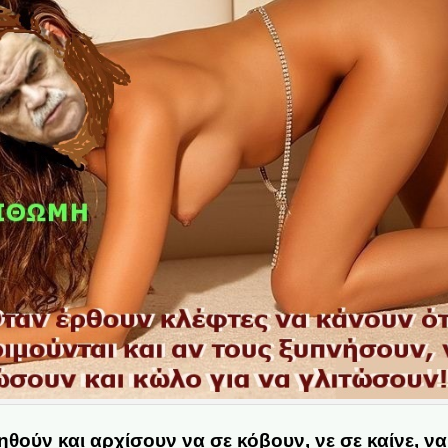
θούν και αρχίσουν να σε κόβουν, νε σε καίνε, ν