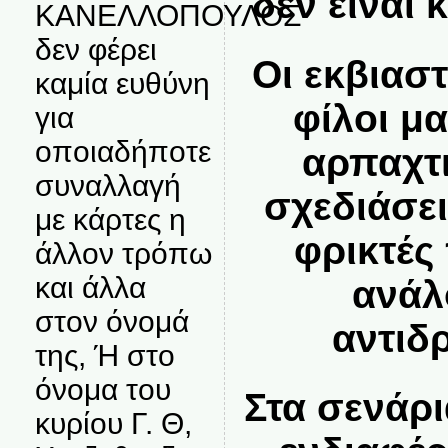
δεν είναι 
ΚΑΝΕΛΛΟΠΟΥΛΟΣ
δεν φέρει
Οι εκβιασ
καμία ευθύνη
φίλοι μα
για
οποιαδήποτε
αρπαχτι
συναλλαγή
σχεδιάσει
με κάρτες η
φρικτές
άλλον τρόπω
και άλλα
ανάλ
στον όνομά
αντιδ
της, Ή στο
όνομα του
Στα σενάρι
κυρίου Γ. Θ,