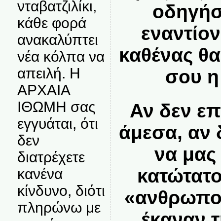
νταβατζιλίκι,
οδηγήσ
κάθε φορά
εναντίον
ανακαλύπτει
καθένας θα
νέα κόλπα να
απειλή. Η
σου η
ΑΡΧΑΙΑ
ΙΘΩΜΗ σας
Αν δεν επ
εγγυάται, ότι
άμεσα, αν
δεν
να μας
διατρέχετε
κατώτατο
κανένα
κίνδυνο, διότι
«ανθρωπο
πληρώνω με
έκαναν τ