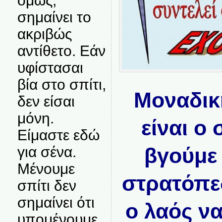
όμως,
σημαίνει το
ακριβώς
αντίθετο. Εάν
υφίστασαι
βία στο σπίτι,
Μοναδικ
δεν είσαι
μόνη.
είναι ο
Είμαστε εδώ
βγούμε 
για σένα.
Μένουμε
στρατόπεδ
σπίτι δεν
σημαίνει ότι
ο λαός να
υπομένουμε