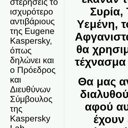
στερήσεις το
Συρία, 
ισχυρότερο
αντιβάριους
Υεμένη, τ
της Eugene
Αφγανιστά
Kaspersky,
θα χρησι
όπως
δηλώνει και
τέχνασμα
ο Πρόεδρος
και
Θα μας α
Διευθύνων
διαλυθού
Σύμβουλος
αφού αυ
της
έχουν 
Kaspersky