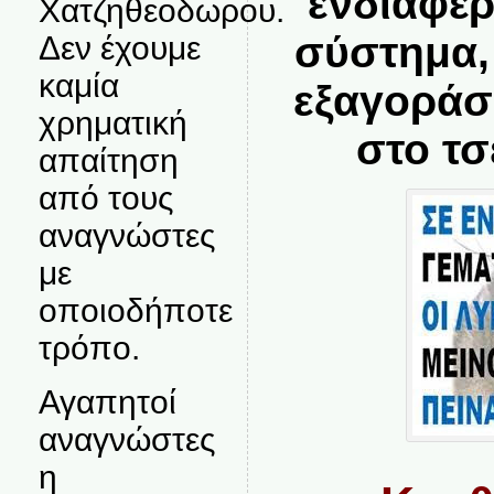
ενδιαφέρ
Χατζηθεοδωρου.
σύστημα,
Δεν έχουμε
καμία
εξαγοράσε
χρηματική
στο τσ
απαίτηση
από τους
αναγνώστες
με
οποιοδήποτε
τρόπο.
Αγαπητοί
αναγνώστες
η