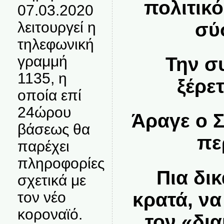
πολιτικό
07.03.2020
σύ
λειτουργεί η
τηλεφωνική
γραμμή
Την σ
1135, η
ξέρετα
οποία επί
24ώρου
Άραγε ο Σ
βάσεως θα
πε
παρέχει
πληροφορίες
Πια δικ
σχετικά με
κρατά, να
τον νέο
κοροναϊό.
τον «δι