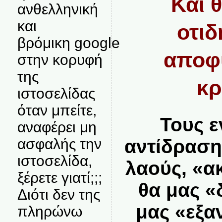
Και 
ανθελληνική
και
οτιδ
βρόμικη google
αποφ
στην κορυφή
της
κρ
ιστοσελίδας
όταν μπείτε,
Τους ε
αναφέρει μη
αντίδραση
ασφαλής την
ιστοσελίδα,
λαούς, «α
ξέρετε γιατί;;;
θα μας «
Διότι δεν της
μας «εξα
πληρώνω