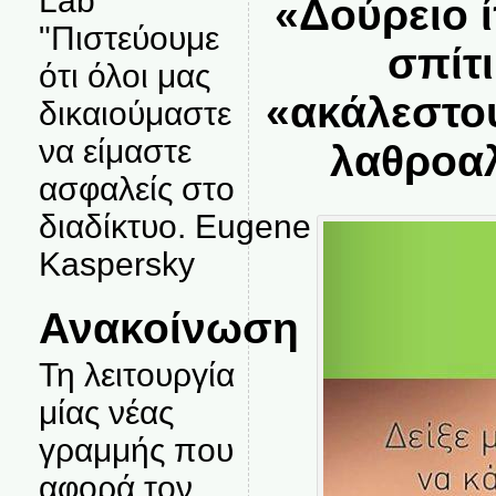
Lab
«Δούρειο 
"Πιστεύουμε
σπίτι
ότι όλοι μας
«ακάλεστο
δικαιούμαστε
να είμαστε
λαθροα
ασφαλείς στο
διαδίκτυο. Eugene
Kaspersky
Ανακοίνωση
Τη λειτουργία
μίας νέας
γραμμής που
αφορά τον