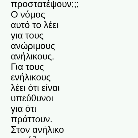
προστατέψουν;;;
Ο νόμος
αυτό το λέει
για τους
ανώριμους
ανήλικους.
Για τους
ενήλικους
λέει ότι είναι
υπεύθυνοι
για ότι
πράττουν.
Στον ανήλικο