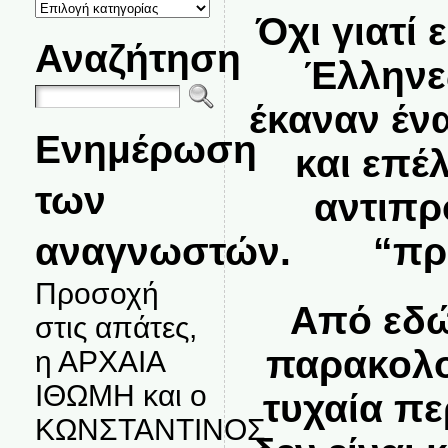
ΚΑΤΗΓΟΡΙΕΣ
ΘΕΜΑΤΩΝ
Όχι γιατί ε
Αναζήτηση
Έλληνες
έκαναν έν
Ενημέρωση
και επέ
των
αντιπ
αναγνωστών.
“πρ
Προσοχή
Από εδώ
στις απάτες,
παρακολο
η ΑΡΧΑΙΑ
ΙΘΩΜΗ και ο
τυχαία πε
ΚΩΝΣΤΑΝΤΙΝΟΣ