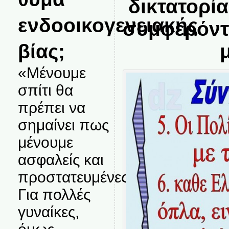
δικτατορί
ενδοοικογενειακής
συμφερόντ
βίας;
μ
«Μένουμε
σπίτι θα
πρέπει να
σημαίνει πως
μένουμε
ασφαλείς και
προστατευμένες.
Για πολλές
γυναίκες,