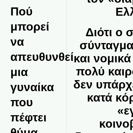
Πού
Ελ
μπορεί
Διότι ο
να
σύνταγμα
απευθυνθεί
και νομικά
πολύ καιρ
μια
δεν υπάρχε
γυναίκα
κατά κό
που
«ε
πέφτει
κοινο
θύμα