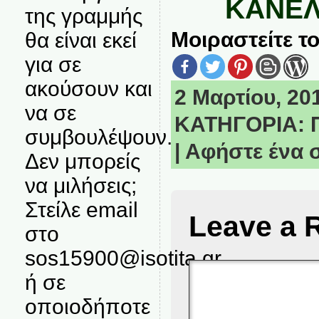
ΚΑΝΕ
της γραμμής
Μοιραστείτε το
θα είναι εκεί
για σε
ακούσουν και
2 Μαρτίου, 201
να σε
ΚΑΤΗΓΟΡΙΑ:
συμβουλέψουν.
|
Αφήστε ένα 
Δεν μπορείς
να μιλήσεις;
Στείλε email
Leave a 
στο
sos15900@isotita.gr
ή σε
οποιοδήποτε