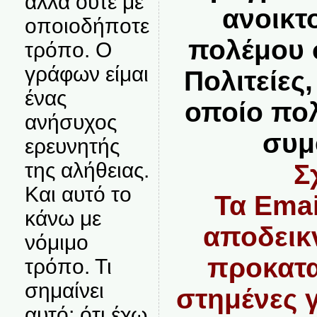
αλλά ούτε με
ανοικτ
οποιοδήποτε
πολέμου 
τρόπο. Ο
γράφων είμαι
Πολιτείες
ένας
οποίο πο
ανήσυχος
συμ
ερευνητής
της αλήθειας.
Σ
Και αυτό το
Τα Emai
κάνω με
αποδεικ
νόμιμο
προκατα
τρόπο. Τι
σημαίνει
στημένες γ
αυτό; ότι έχω