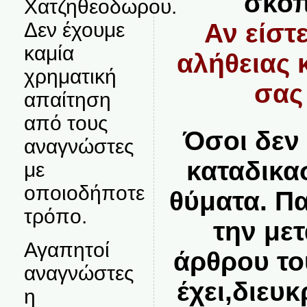
σκοπ
Χατζηθεοδωρου.
Δεν έχουμε
Αν είστ
καμία
αλήθειας κ
χρηματική
σας
απαίτηση
από τους
Όσοι δεν
αναγνώστες
καταδικα
με
οποιοδήποτε
θύματα. Π
τρόπο.
την με
Αγαπητοί
άρθρου το
αναγνώστες
έχει,διευ
η