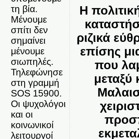
τη βία.
Η πολιτικ
Μένουμε
καταστήσ
σπίτι δεν
ριζικά εύ
σημαίνει
επίσης μι
μένουμε
σιωπηλές.
που λα
Τηλεφώνησε
μεταξύ
στη γραμμή
Μαλαισ
SOS 15900.
Οι ψυχολόγοι
χειρισ
και οι
προσ
κοινωνικοί
εκμετα
λειτουργοί