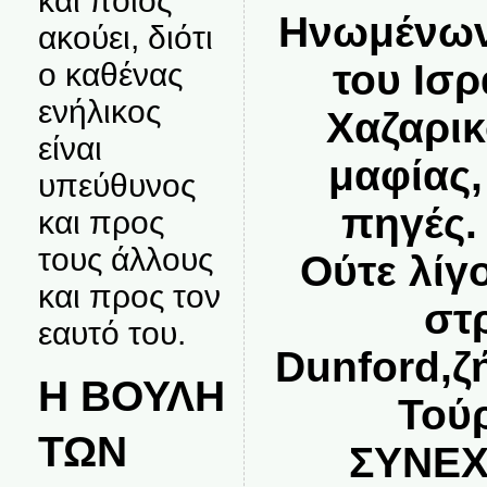
και ποιος
Ηνωμένων 
ακούει, διότι
του Ισ
ο καθένας
ενήλικος
Χαζαρικ
είναι
μαφίας
υπεύθυνος
πηγές.
και προς
τους άλλους
Ούτε λίγ
και προς τον
στ
εαυτό του.
Dunford,ζ
Η ΒΟΥΛΗ
Τού
ΤΩΝ
ΣΥΝΕΧ