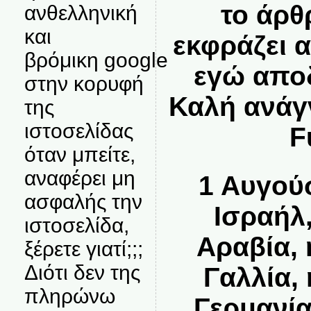
το άρθ
ανθελληνική
και
εκφράζει α
βρόμικη google
εγώ αποδ
στην κορυφή
Καλή ανάγ
της
ιστοσελίδας
F
όταν μπείτε,
αναφέρει μη
1 Αυγού
ασφαλής την
Ισραήλ
ιστοσελίδα,
Αραβία, 
ξέρετε γιατί;;;
Διότι δεν της
Γαλλία, 
πληρώνω
Γερμανία