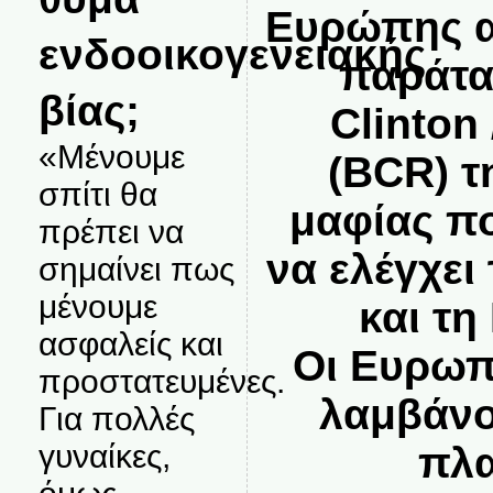
Ευρώπης α
ενδοοικογενειακής
παράτα
βίας;
Clinton 
«Μένουμε
(BCR) τ
σπίτι θα
μαφίας π
πρέπει να
να ελέγχει
σημαίνει πως
μένουμε
και τη
ασφαλείς και
Οι Ευρωπ
προστατευμένες.
λαμβάνο
Για πολλές
γυναίκες,
πλα