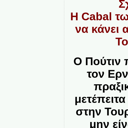
Σ
Η Cabal τ
να κάνει
Το
Ο Πούτιν 
τον Ερν
πραξι
μετέπειτ
στην Του
μην εί