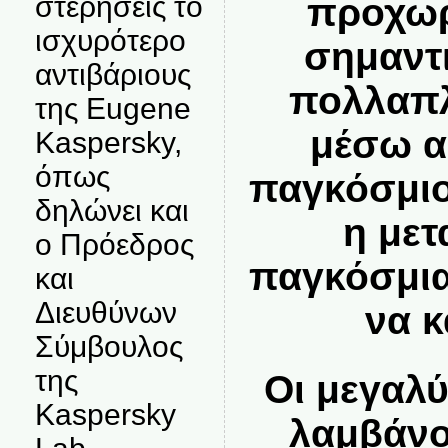
στερήσεις το
προχωρ
ισχυρότερο
σημαντι
αντιβάριους
πολλαπλ
της Eugene
μέσω α
Kaspersky,
όπως
παγκόσμιο
δηλώνει και
η με
ο Πρόεδρος
παγκόσμια
και
Διευθύνων
να κ
Σύμβουλος
της
Οι μεγαλύ
Kaspersky
λαμβάνο