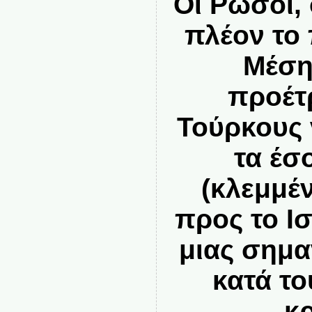
Οι Ρώσοι, 
πλέον το
Μέση
προέτ
Τούρκους 
τα έσ
(κλεμμέ
προς το Ι
μιας σημα
κατά τ
κ