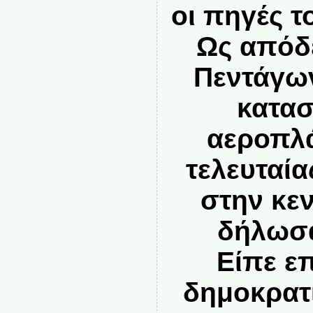
οι πηγές 
Ως απόδε
Πεντάγων
κατασ
αεροπλ
τελευταί
στην κε
δήλωσα
Είπε επ
δημοκρατ