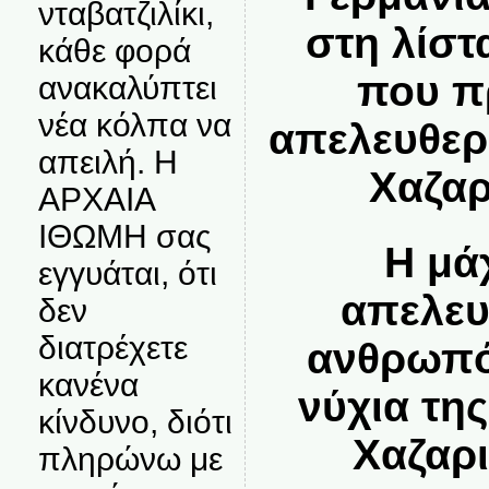
νταβατζιλίκι,
στη λίστ
κάθε φορά
που π
ανακαλύπτει
νέα κόλπα να
απελευθερ
απειλή. Η
Χαζαρ
ΑΡΧΑΙΑ
ΙΘΩΜΗ σας
Η μά
εγγυάται, ότι
απελευ
δεν
διατρέχετε
ανθρωπό
κανένα
νύχια τη
κίνδυνο, διότι
Χαζαρ
πληρώνω με