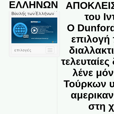
ΕΛΛΗΝΩΝ
ΑΠΟΚΛΕΙΣ
του Ιν
Ο Dunford
επιλογή 
διαλλακτι
τελευταίε
λένε μό
Τούρκων υ
αμερικαν
στη 