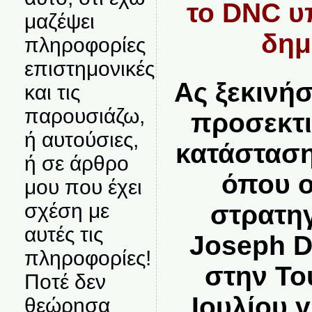
το DNC υ
μαζέψει
δημ
πληροφορίες
επιστημονικές
Ας ξεκινή
και τις
παρουσιάζω,
προσεκτι
ή αυτούσιες,
κατάσταση
ή σε άρθρο
όπου ο
μου που έχει
σχέση με
στρατη
αυτές τις
Joseph D
πληροφορίες!
στην Το
Ποτέ δεν
Ιουλίου γ
θεώρησα