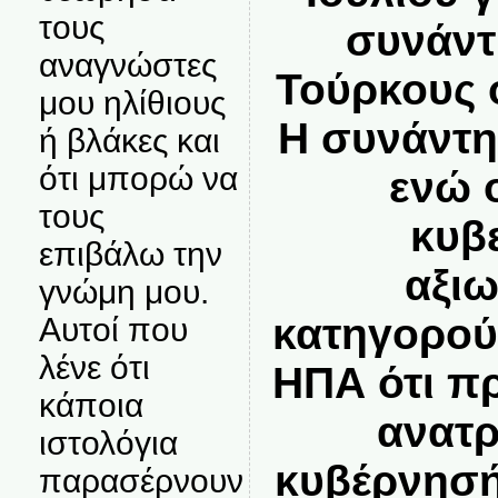
τους
συνάντ
αναγνώστες
Τούρκους 
μου ηλίθιους
Η συνάντη
ή βλάκες και
ότι μπορώ να
ενώ 
τους
κυβ
επιβάλω την
αξιω
γνώμη μου.
κατηγορού
Αυτοί που
λένε ότι
ΗΠΑ ότι π
κάποια
ανατρ
ιστολόγια
κυβέρνησή
παρασέρνουν