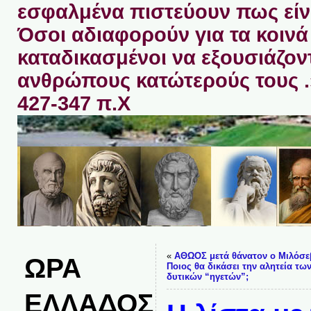
εσφαλμένα πιστεύουν πως είνα
Όσοι αδιαφορούν για τα κοινά 
καταδικασμένοι να εξουσιάζον
ανθρώπους κατώτερούς τους 
427-347 π.Χ
«
ΑΘΩΟΣ μετά θάνατον ο Μιλόσεβ
ΩΡΑ
Ποιος θα δικάσει την αλητεία τω
δυτικών “ηγετών”;
ΕΛΛΑΔΟΣ