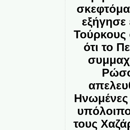
σκεφτόμα
εξήγησε
Τούρκους 
ότι το Π
συμμαχ
Ρώσο
απελευ
Ηνωμένες 
υπόλοιπο
τους Χαζά