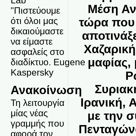
Lab
Μέση Αν
"Πιστεύουμε
ότι όλοι μας
τώρα που 
δικαιούμαστε
αποτινάξε
να είμαστε
Χαζαρική
ασφαλείς στο
μαφίας,
διαδίκτυο. Eugene
Kaspersky
Ρ
Συριακ
Ανακοίνωση
Ιρανική, 
Τη λειτουργία
μίας νέας
με την 
γραμμής που
Πενταγώνο
αφορά τον