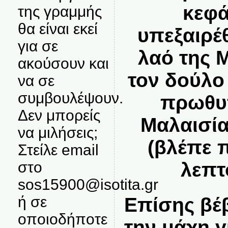
κεφά
της γραμμής
θα είναι εκεί
υπεξαιρέ
για σε
λαό της 
ακούσουν και
τον δούλο
να σε
συμβουλέψουν.
πρωθυ
Δεν μπορείς
Μαλαισία
να μιλήσεις;
(βλέπε 
Στείλε email
στο
λεπτ
sos15900@isotita.gr
ή σε
Επίσης βέβ
οποιοδήποτε
την μάχη γ