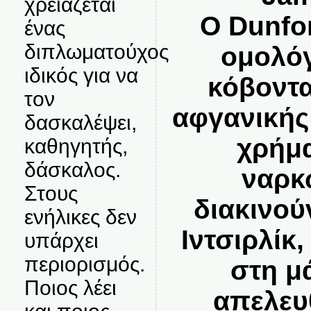
χρειάζεται
Ο Dunfo
ένας
διπλωματούχος
ομολόγ
ιδικός για να
κόβοντα
τον
αφγανικής
δασκαλέψει,
χρήμα
καθηγητής,
δάσκαλος.
ναρκ
Στους
διακινού
ενήλικες δεν
Ιντσιρλίκ
υπάρχει
περιορισμός.
στη μ
Ποιος λέει
απελευ