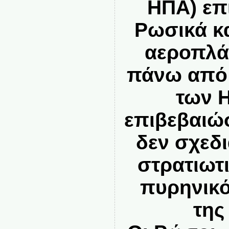
ΗΠΑ) επ
Ρωσικά κ
αεροπλά
πάνω από 
των 
επιβεβαιώ
δεν σχεδ
στρατιωτι
πυρηνικό
της