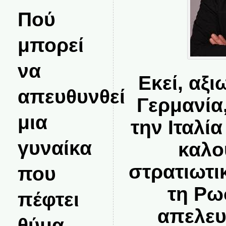
Πού
μπορεί
να
Εκεί, αξ
απευθυνθεί
Γερμανία,
μια
την Ιταλί
γυναίκα
καλο
στρατιωτι
που
τη Ρω
πέφτει
απελευ
θύμα