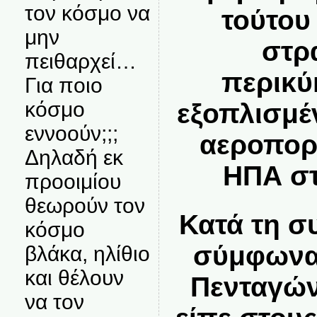
τον κόσμο να
τούτου
μην
στρ
πειθαρχεί…
περικύ
Για ποιο
κόσμο
εξοπλισμέ
εννοούν;;;
αεροπορ
Δηλαδή εκ
ΗΠΑ στ
προοιμίου
θεωρούν τον
Κατά τη σ
κόσμο
σύμφωνα 
βλάκα, ηλίθιο
και θέλουν
Πενταγών
να τον