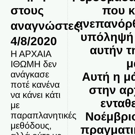
στους
που κ
ανεπανόρθ
αναγνώστες.
υπόληψή 
4/8/2020
αυτήν τ
Η ΑΡΧΑΙΑ
μ
ΙΘΩΜΗ δεν
ανάγκασε
Αυτή η μ
ποτέ κανένα
στην αρ
να κάνει κάτι
ενταθ
με
Νοέμβρι
παραπλανητικές
μεθόδους,
πραγματι