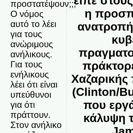
είπε στου
προστατέψουν;;;
η προσπ
Ο νόμος
αυτό το λέει
ανατροπή
για τους
κυβ
ανώριμους
πραγματο
ανήλικους.
πράκτορε
Για τους
ενήλικους
Χαζαρικής
λέει ότι είναι
(Clinton/B
υπεύθυνοι
που εργά
για ότι
πράττουν.
κάλυψη 
Στον ανήλικο
Jam