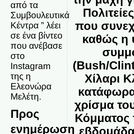
από τα
Πολιτείε
Συμβουλευτικά
που συνεχί
Κέντρα ” λέει
σε ένα βίντεο
καθώς η 
που ανέβασε
συμμ
στο
(Bush/Clin
Instagram
της η
Χίλαρι Κ
Ελεονώρα
κατάφωρα
Μελέτη.
χρίσμα το
Προς
Κόμματος 
ενημέρωση
εβδομάδα