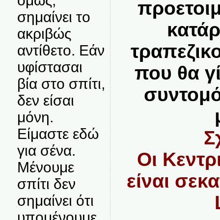
όμως,
προετοιμ
σημαίνει το
κατάρ
ακριβώς
τραπεζικ
αντίθετο. Εάν
υφίστασαι
που θα γ
βία στο σπίτι,
συντομό
δεν είσαι
μόνη.
Είμαστε εδώ
Σ
για σένα.
Οι Κεντρ
Μένουμε
είναι σεκ
σπίτι δεν
σημαίνει ότι
υπομένουμε