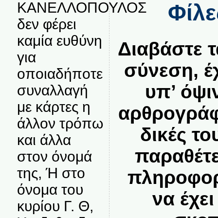
ΚΑΝΕΛΛΟΠΟΥΛΟΣ
Φίλε
δεν φέρει
καμία ευθύνη
Διαβάστε 
για
σύνεση, έ
οποιαδήποτε
υπ’ όψι
συναλλαγή
με κάρτες η
αρθρογράφ
άλλον τρόπω
δικές το
και άλλα
παραθέτει
στον όνομά
της, Ή στο
πληροφορ
όνομα του
να έχει
κυρίου Γ. Θ,