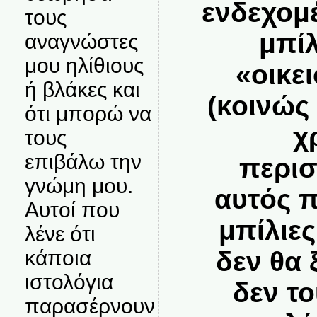
ενδεχομ
τους
μπίλ
αναγνώστες
μου ηλίθιους
«οικε
ή βλάκες και
(κοινώς
ότι μπορώ να
χ
τους
επιβάλω την
περισ
γνώμη μου.
αυτός π
Αυτοί που
μπίλιες
λένε ότι
δεν θα
κάποια
ιστολόγια
δεν τ
παρασέρνουν