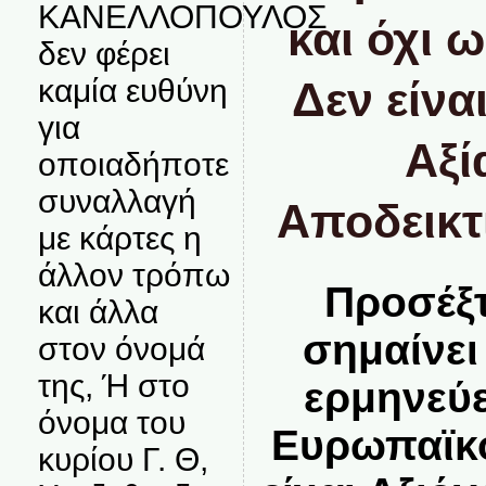
ΚΑΝΕΛΛΟΠΟΥΛΟΣ
και όχι 
δεν φέρει
καμία ευθύνη
Δεν είνα
για
Αξί
οποιαδήποτε
συναλλαγή
Αποδεικτ
με κάρτες η
άλλον τρόπω
Προσέξτ
και άλλα
σημαίνει
στον όνομά
της, Ή στο
ερμηνεύε
όνομα του
Ευρωπαϊκό
κυρίου Γ. Θ,