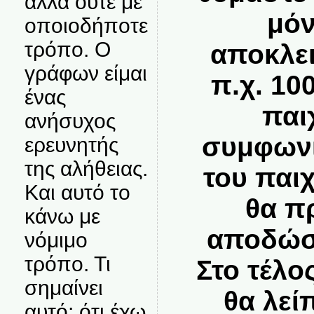
αλλά ούτε με
μόν
οποιοδήποτε
τρόπο. Ο
αποκλει
γράφων είμαι
π.χ. 100
ένας
παιχ
ανήσυχος
συμφωνί
ερευνητής
της αλήθειας.
του παι
Και αυτό το
θα π
κάνω με
αποδώσε
νόμιμο
τρόπο. Τι
Στο τέλο
σημαίνει
θα λείπ
αυτό; ότι έχω