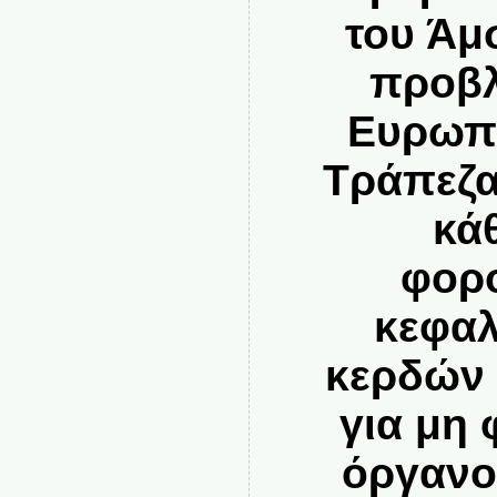
του Άμ
προβλ
Ευρωπα
Τράπεζα
κά
φορο
κεφαλ
κερδών 
για μη
όργανο