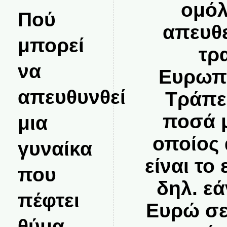
ομόλ
Πού
απευθε
μπορεί
τρ
να
Ευρωπα
απευθυνθεί
Τράπε
ποσά με
μια
οποίος 
γυναίκα
είναι το
που
δηλ. εά
πέφτει
Ευρώ σε
θύμα