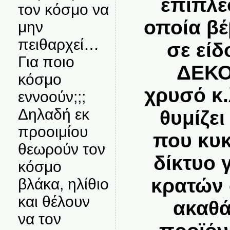
επιπλέ
τον κόσμο να
οποία βέ
μην
πειθαρχεί…
σε είδ
Για ποιο
ΔΕΚΟ,
κόσμο
χρυσό κ
εννοούν;;;
Δηλαδή εκ
θυμίζει
προοιμίου
που κυ
θεωρούν τον
δίκτυο 
κόσμο
κρατών 
βλάκα, ηλίθιο
και θέλουν
ακαθά
να τον