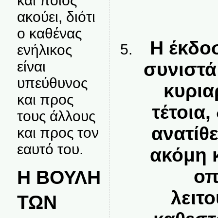
και ποιος
ακούει, διότι
ο καθένας
Η έκδο
ενήλικος
είναι
συνιστά
υπεύθυνος
κυρια
και προς
τέτοια,
τους άλλους
ανατίθ
και προς τον
εαυτό του.
ακόμη κ
οπ
Η ΒΟΥΛΗ
λειτ
ΤΩΝ