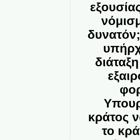
εξουσίας
νόμισμ
δυνατόν;
υπήρχ
διάταξ
εξαι
φορ
Υπουρ
κράτος ν
το κρά