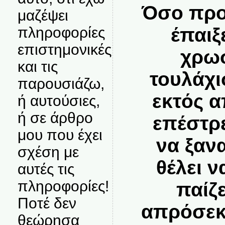
Όσο προσ
μαζέψει
έπαιξ
πληροφορίες
επιστημονικές
χρωσ
και τις
τουλάχι
παρουσιάζω,
εκτός α
ή αυτούσιες,
ή σε άρθρο
επέστρ
μου που έχει
να ξαν
σχέση με
θέλει ν
αυτές τις
πληροφορίες!
παίζε
Ποτέ δεν
απρόσεκ
θεώρησα