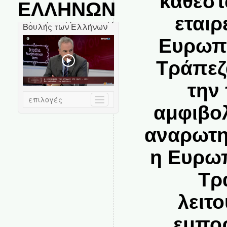
καθεστ
ΕΛΛΗΝΩΝ
εταιρ
Ευρωπα
Τράπεζ
την
αμφιβολ
αναρωτηθ
η Ευρωπ
Τρ
λειτ
εμπορ