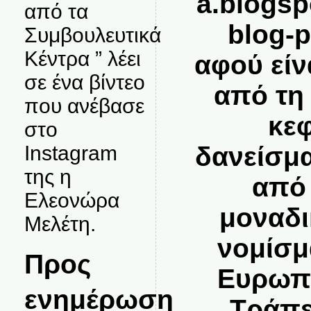
a.blogsp
από τα
blog-
Συμβουλευτικά
Κέντρα ” λέει
αφού είν
σε ένα βίντεο
από τη
που ανέβασε
κεφ
στο
δανείσμα
Instagram
της η
από 
Ελεονώρα
μοναδι
Μελέτη.
νομίσμ
Προς
Ευρωπα
ενημέρωση
Τράπεζ