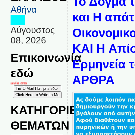
Το Δόγμα τ
Αθήνα
και Η απάτ
Αύγουστος
Οικονομικ
08, 2026
KAI H Απί
Επικοινωνία
Ερμηνεία 
εδώ
ΑΡΘΡΑ
ινωνία στο
ΚΑΤΗΓΟΡΙΕΣ
ΘΕΜΑΤΩΝ