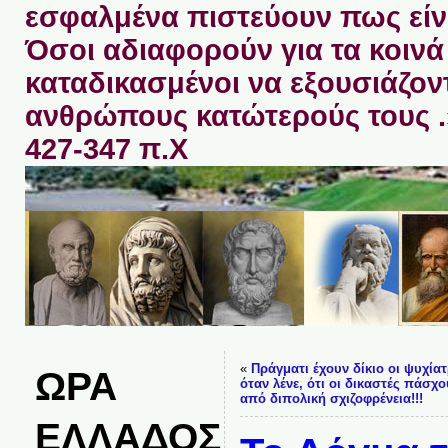
εσφαλμένα πιστεύουν πως είνα
Όσοι αδιαφορούν για τα κοινά 
καταδικασμένοι να εξουσιάζον
ανθρώπους κατώτερούς τους 
427-347 π.Χ
«
Πράγματι έχουν δίκιο οι ψυχίατ
ΩΡΑ
όταν λένε, ότι οι δικαστές πάσχο
από διπολική σχιζοφρένεια!!!
ΕΛΛΑΔΟΣ