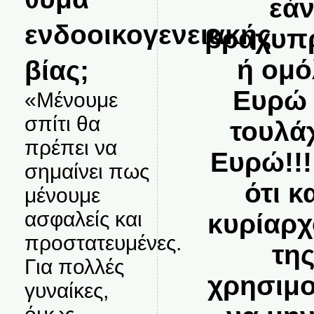
εάν
ενδοοικογενειακής
βραχυπ
βίας;
ή ομό
Ευρώ 
«Μένουμε
σπίτι θα
τουλά
πρέπει να
Ευρώ!!!
σημαίνει πως
ότι κ
μένουμε
ασφαλείς και
κυρίαρχ
προστατευμένες.
της
Για πολλές
χρησιμο
γυναίκες,