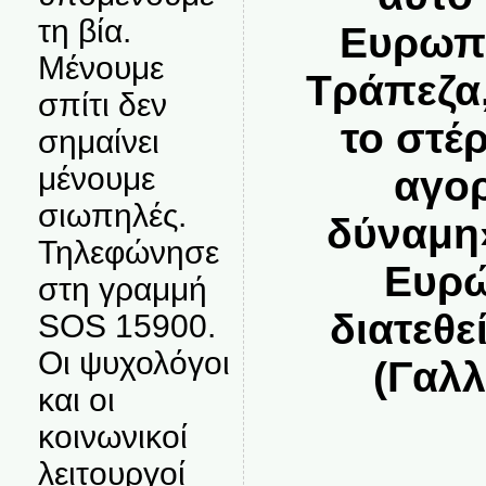
τη βία.
Ευρωπα
Μένουμε
Τράπεζα,
σπίτι δεν
το στέ
σημαίνει
μένουμε
αγορ
σιωπηλές.
δύναμη»
Τηλεφώνησε
Ευρώ
στη γραμμή
διατεθε
SOS 15900.
Οι ψυχολόγοι
(Γαλλ
και οι
κοινωνικοί
λειτουργοί