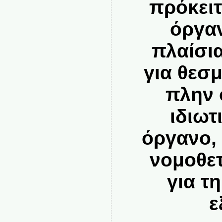
πρόκειτ
όργαν
πλαίσια
για θεσ
πλην
ιδιωτ
όργανο, 
νομοθε
για τ
ε