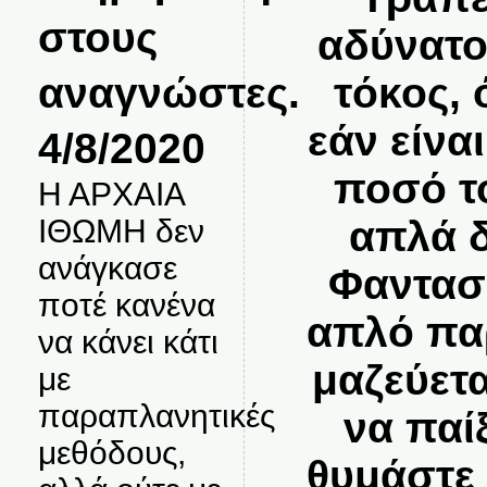
στους
αδύνατο
αναγνώστες.
τόκος, 
εάν είνα
4/8/2020
ποσό τ
Η ΑΡΧΑΙΑ
απλά δ
ΙΘΩΜΗ δεν
ανάγκασε
Φαντασθ
ποτέ κανένα
απλό πα
να κάνει κάτι
μαζεύετα
με
παραπλανητικές
να παίξ
μεθόδους,
θυμάστε τ