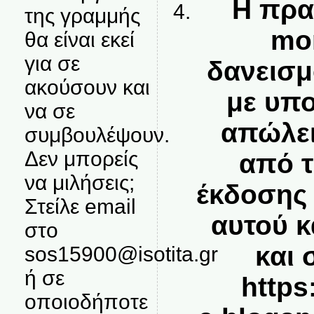
Η πρακ
της γραμμής
mo
θα είναι εκεί
για σε
δανεισμ
ακούσουν και
με υπ
να σε
απώλει
συμβουλέψουν.
Δεν μπορείς
από τ
να μιλήσεις;
έκδοσης 
Στείλε email
αυτού κ
στο
και 
sos15900@isotita.gr
ή σε
https
οποιοδήποτε