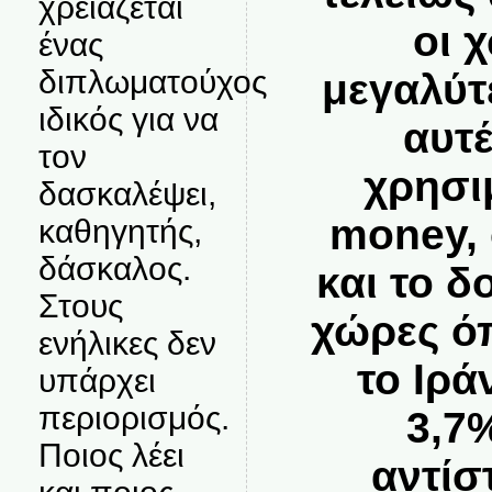
χρειάζεται
οι 
ένας
διπλωματούχος
μεγαλύτ
ιδικός για να
αυτέ
τον
χρησι
δασκαλέψει,
money,
καθηγητής,
δάσκαλος.
και το δο
Στους
χώρες ό
ενήλικες δεν
το Ιρά
υπάρχει
περιορισμός.
3,7
Ποιος λέει
αντίσ