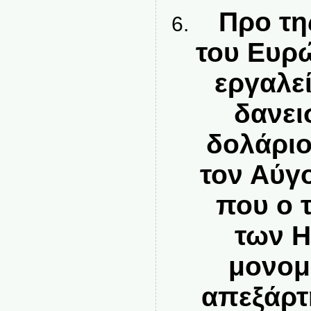
Προ τη
του Ευρώ
εργαλε
δανει
δολάριο
τον Αύγ
που ο 
των Η
μονομ
απεξάρτ