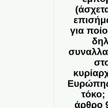
(άσχετα
επισήμω
για ποί
δηλ
συναλλαγ
στ
κυρίαρ
Ευρώπης 
τόκο; 
άρθρο 