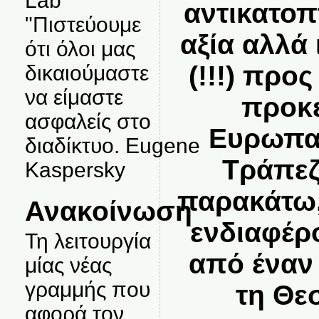
Lab
αντικατοπ
"Πιστεύουμε
αξία αλλά
ότι όλοι μας
(!!!) προς
δικαιούμαστε
να είμαστε
προκε
ασφαλείς στο
Ευρωπαϊ
διαδίκτυο. Eugene
Τράπεζ
Kaspersky
παρακάτω,
Ανακοίνωση
ενδιαφέρ
Τη λειτουργία
από έναν
μίας νέας
γραμμής που
τη Θε
αφορά τον