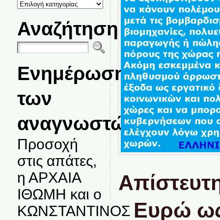
ΚΑΤΗΓΟΡΙΕΣ
ΘΕΜΑΤΩΝ
Αναζήτηση
Ενημέρωση
των
αναγνωστών.
Προσοχή
στις απάτες,
η ΑΡΧΑΙΑ
Απίστευτη
ΙΘΩΜΗ και ο
Ευρώ ω
ΚΩΝΣΤΑΝΤΙΝΟΣ