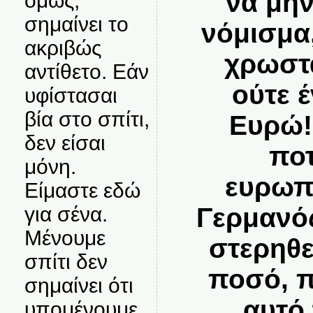
να μην
όμως,
σημαίνει το
νόμισμα
ακριβώς
χρωστά
αντίθετο. Εάν
ούτε 
υφίστασαι
βία στο σπίτι,
Ευρώ!
δεν είσαι
ποτ
μόνη.
ευρωπα
Είμαστε εδώ
για σένα.
Γερμανός
Μένουμε
στερηθε
σπίτι δεν
ποσό, π
σημαίνει ότι
αυτό
υπομένουμε