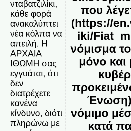
νταβατζιλίκι,
που λέγε
κάθε φορά
(
https://en
ανακαλύπτει
νέα κόλπα να
iki/Fiat_
απειλή. Η
νόμισμα το
ΑΡΧΑΙΑ
μόνο και
ΙΘΩΜΗ σας
κυβέρ
εγγυάται, ότι
δεν
προκειμέν
διατρέχετε
Ένωση) 
κανένα
νόμιμο μέ
κίνδυνο, διότι
πληρώνω με
κατά π