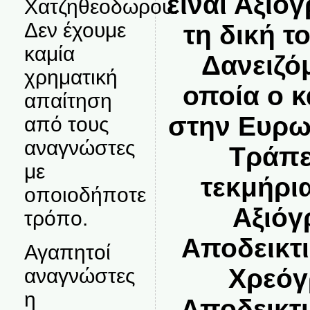
είναι Αξιό
Χατζηθεοδωρου.
Δεν έχουμε
τη δική τ
καμία
Δανειζό
χρηματική
οποία ο κ
απαίτηση
στην Ευρω
από τους
αναγνώστες
Τράπε
με
τεκμήρια
οποιοδήποτε
Αξιόγ
τρόπο.
Αποδεικτι
Αγαπητοί
Χρεόγ
αναγνώστες
η
Αποδεικτι