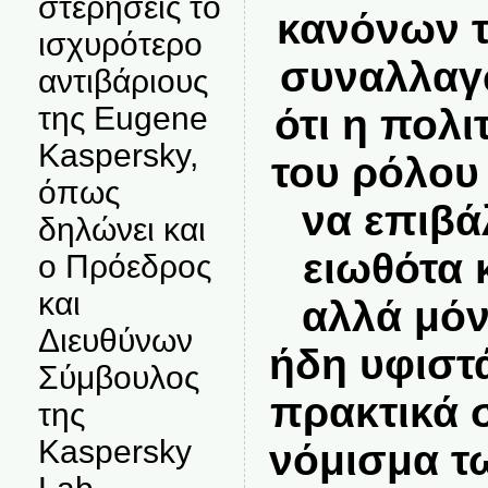
στερήσεις το
κανόνων τ
ισχυρότερο
συναλλαγ
αντιβάριους
της Eugene
ότι η πολι
Kaspersky,
του ρόλου
όπως
να επιβά
δηλώνει και
ειωθότα 
ο Πρόεδρος
και
αλλά μόν
Διευθύνων
ήδη υφιστ
Σύμβουλος
πρακτικά σ
της
Kaspersky
νόμισμα τ