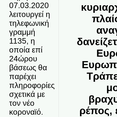
07.03.2020
κυριαρ
λειτουργεί η
πλαίσ
τηλεφωνική
ανα
γραμμή
δανείζετ
1135, η
οποία επί
Ευρ
24ώρου
Ευρωπα
βάσεως θα
Τράπεζ
παρέχει
πληροφορίες
μ
σχετικά με
βραχ
τον νέο
ρέπος, 
κοροναϊό.