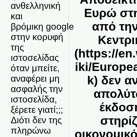
ανθελληνική
Ευρώ στη
και
από τη
βρόμικη google
στην κορυφή
Κεντρι
της
(
https://en
ιστοσελίδας
iki/Europ
όταν μπείτε,
αναφέρει μη
k
) δεν α
ασφαλής την
απολύτ
ιστοσελίδα,
έκδοσ
ξέρετε γιατί;;;
στηρίζ
Διότι δεν της
πληρώνω
οικονομικ