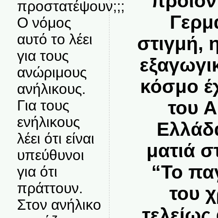
προϊόν
προστατέψουν;;;
Γερμ
Ο νόμος
αυτό το λέει
στιγμή, 
για τους
εξαγωγι
ανώριμους
κόσμο έ
ανήλικους.
του Α
Για τους
ενήλικους
Ελλάδα
λέει ότι είναι
ματιά σ
υπεύθυνοι
“Το πα
για ότι
πράττουν.
του χ
Στον ανήλικο
τελείως