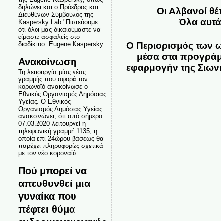
δηλώνει και ο Πρόεδρος και
Οι Αλβανοί θ
Διευθύνων Σύμβουλος της
Όλα αυτά
Kaspersky Lab "Πιστεύουμε
ότι όλοι μας δικαιούμαστε να
είμαστε ασφαλείς στο
Ο Περιορισμός των ω
διαδίκτυο. Eugene Kaspersky
μέσα στα προγράμμ
Ανακοίνωση
εφαρμογήν της Σιων
Τη λειτουργία μίας νέας
γραμμής που αφορά τον
κορωνοϊό ανακοίνωσε ο
Εθνικός Οργανισμός Δημόσιας
Υγείας. Ο Εθνικός
Οργανισμός Δημόσιας Υγείας
ανακοινώνει, ότι από σήμερα
07.03.2020 λειτουργεί η
τηλεφωνική γραμμή 1135, η
οποία επί 24ώρου βάσεως θα
παρέχει πληροφορίες σχετικά
με τον νέο κοροναϊό.
Πού μπορεί να
απευθυνθεί μια
γυναίκα που
πέφτει θύμα