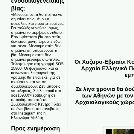
ενδοοικογενειακής
βίας;
«Μένουμε σπίτι θα πρέπει να
σημαίνει πως μένουμε
ασφαλείς και προστατευμένες.
Για πολλές γυναίκες, όμως,
σημαίνει το ακριβώς αντίθετο.
Εάν υφίστασαι βία στο σπίτι,
δεν είσαι μόνη. Είμαστε εδώ
για σένα. Μένουμε σπίτι δεν
σημαίνει ότι υπομένουμε τη
βία. Μένουμε σπίτι δεν
σημαίνει μένουμε σιωπηλές.
Οι Χαζαρο-Εβραίοι Κ
Τηλεφώνησε στη γραμμή SOS
Αρχαίο Ελληνικό Πο
15900. Οι ψυχολόγοι και οι
κοινωνικοί λειτουργοί της
εμπ
γραμμής θα είναι εκεί για σε
ακούσουν και να σε
συμβουλέψουν. Δεν μπορείς
Σε λίγα χρόνια θα δ
να μιλήσεις; Στείλε email στο
των Αθηνών με τον
sos15900@isotita.gr ή σε
οποιοδήποτε από τα
Αρχαιολογικούς χώρου
Συμβουλευτικά Κέντρα ” λέει
σε ένα βίντεο που ανέβασε
στο Instagram της η
Ελεονώρα Μελέτη.
Προς ενημέρωση