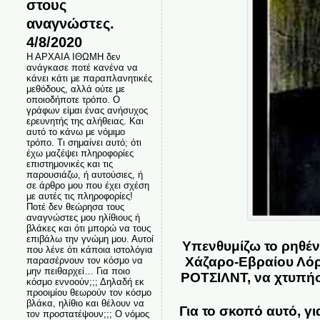
στους
αναγνώστες.
4/8/2020
Η ΑΡΧΑΙΑ ΙΘΩΜΗ δεν
ανάγκασε ποτέ κανένα να
κάνει κάτι με παραπλανητικές
μεθόδους, αλλά ούτε με
οποιοδήποτε τρόπο. Ο
γράφων είμαι ένας ανήσυχος
ερευνητής της αλήθειας. Και
αυτό το κάνω με νόμιμο
τρόπο. Τι σημαίνει αυτό; ότι
έχω μαζέψει πληροφορίες
επιστημονικές και τις
παρουσιάζω, ή αυτούσιες, ή
σε άρθρο μου που έχει σχέση
με αυτές τις πληροφορίες!
Ποτέ δεν θεώρησα τους
αναγνώστες μου ηλίθιους ή
βλάκες και ότι μπορώ να τους
επιβάλω την γνώμη μου. Αυτοί
Υπενθυμίζω το ρηθέ
που λένε ότι κάποια ιστολόγια
Χάζαρο-Εβραίου Λόρ
παρασέρνουν τον κόσμο να
μην πειθαρχεί… Για ποιο
ΡΟΤΣΙΛΝΤ, να χτυπήσο
κόσμο εννοούν;;; Δηλαδή εκ
προοιμίου θεωρούν τον κόσμο
βλάκα, ηλίθιο και θέλουν να
Για το σκοπό αυτό, 
τον προστατέψουν;;; Ο νόμος