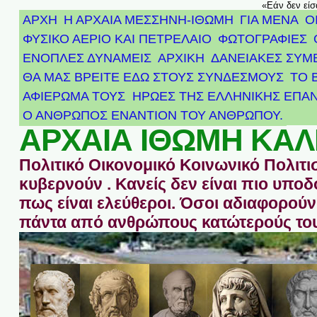
«Εάν δεν είσ
ΑΡΧΗ
Η ΑΡΧΑΙΑ ΜΕΣΣΗΝΗ-ΙΘΩΜΗ
ΓΙΑ ΜΕΝΑ
Ο
ΦΥΣΙΚΟ ΑΕΡΙΟ ΚΑΙ ΠΕΤΡΕΛΑΙΟ
ΦΩΤΟΓΡΑΦΙΕΣ
ΕΝΟΠΛΕΣ ΔΥΝΑΜΕΙΣ
ΑΡΧΙΚΉ
ΔΑΝΕΙΑΚΕΣ ΣΥΜ
ΘΑ ΜΑΣ ΒΡΕΙΤΕ ΕΔΩ ΣΤΟΥΣ ΣΥΝΔΕΣΜΟΥΣ
ΤΟ 
ΑΦΙΈΡΩΜΑ ΤΟΥΣ ΉΡΩΕΣ ΤΗΣ ΕΛΛΗΝΙΚΉΣ ΕΠΑΝ
Ο ΑΝΘΡΩΠΟΣ ΕΝΑΝΤΙΟΝ ΤΟΥ ΑΝΘΡΩΠΟΥ.
ΑΡΧΑΙΑ ΙΘΩΜΗ ΚΑΛ
Πολιτικό Οικονομικό Κοινωνικό Πολιτι
κυβερνούν . Κανείς δεν είναι πιο υπ
πως είναι ελεύθεροι. Όσοι αδιαφορούν 
πάντα από ανθρώπους κατώτερούς του