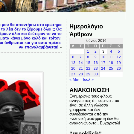
ά μου θα απαντήσω στο ερώτημα
Ημερολόγιο
το λέει δεν το ξέρουμε όλοι;;; Θα
Άρθρων
ρουν όλοι και δεύτερον το να το
ματα κάνει μόνο καλό και τρίτον,
Ιούνιος 2016
ιοι άνθρωποι και για αυτό πρέπει
Δ
Τ
Τ
Π
Π
Σ
Κ
να επαναλαμβάνεται!
»
1
2
3
4
5
6
7
8
9
10
11
12
13
14
15
16
17
18
19
20
21
22
23
24
25
26
27
28
29
30
« Μάι
Ιούλ »
ΑΝΑΚΟΙΝΩΣΗ
Ενημερώνω τους φίλους
αναγνώστες ότι κείμενα που
είναι σε άλλη γλώσσα
γραμμένα και δεν
συνοδεύονται από την
Ελληνική μετάφραση δεν θα
ανακοινώνονται, Ευχαριστώ!
“greeklish”