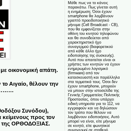
Μάθε πως να το κάνεις
παρακάτω. Πως γίνεται αυτή
η ενημέρωση; Όσοι έχουν
smartphone θα λαμβάνουν
γραπτό προειδοποιητικό
μήνυμα (Cell Broadcast - CB),
που θα εμφανίζεται στην
οθόνη του κινητού τηλεφώνου
και θα συνοδεύεται από
χαρακτηριστικό ήχο
συναγερμού (διαφορετικού
από κάθε άλλο ήχο
ειδοποίησης της συσκευής).
Αυτό που απαιτείται είναι οι
χρήστες των κινητών να έχουν
ενημερωμένο λογισμικό
 με οικονομική απάτη.
(firmware) από τον
κατασκευαστή και παράλληλα
στα τερματικά τους. Όσοι δεν
το Αιγαίο, θέλουν την
έχουν smartphone, μπορούν
ο…………
να μπουν στην ιστοσελίδα της
Γενικής Γραμματείας Πολιτικής
Προστασίας, όπου υπάρχει
ειδική υπηρεσία για το 112, να
εγγραφούν και να δηλώσουν
οδόξου Συνόδου),
τον τρόπο που θέλουν να
α κείμενους προς τον
λαμβάνουν ειδοποιήσεις. Αυτό
μπορεί να είναι, είτε μήνυμα
ες της ΟΡΘΟΔΟΞΙΑΣ.
σε κινητό, είτε φωνητικοί
συναγερμοί σε σταθερό