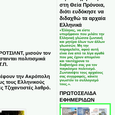
στη Θεία Πρόνοια,
διότι ευδόκησε να
διδαχθώ τα αρχαία
Ελληνικά
«Έλληνες, να είστε
υπερήφανοι που μιλάτε την
Ελληνική γλώσσα ζωντανή
και μητέρα όλων των άλλων
γλωσσών. Μη την
παραμελείτε, αφού αυτή
ΡΟΤΣΙΛΝΤ, μισούν τον
είναι ένα από τα λίγα αγαθά
που μας έχουν απομείνει
στανται πολιτισμικά
και ταυτόχρονα το
Τ.Π.
διαβατήριό σας για τον
παγκόσμιο πολιτισμό.
Ζωντανέψτε τους αρχαίους
τρέφουν την Ακρόπολη
σας συγγραφείς, κάνετε
γνωστόν το συλλογισμό
υς τους Ελληνικούς
τους.».
ς Τζιχαντιστές λαθρό.
ΠΡΩΤΟΣΕΛΙΔΑ
ΕΦΗΜΕΡΙΔΩΝ