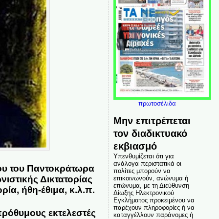
πρωτοσέλιδα
Μην επιτρέπεται
τον διαδικτυακό
εκβιασμό
Υπενθυμίζεται ότι για
ανάλογα περιστατικά οι
ου του Παντοκράτωρα
πολίτες μπορούν να
ιστικής Δικτατορίας
επικοινωνούν, ανώνυμα ή
επώνυμα, με τη Διεύθυνση
ία, ήθη-έθιμα, κ.λ.π.
Δίωξης Ηλεκτρονικού
Εγκλήματος προκειμένου να
παρέχουν πληροφορίες ή να
πρόθυμους εκτελεστές
καταγγέλλουν παράνομες ή