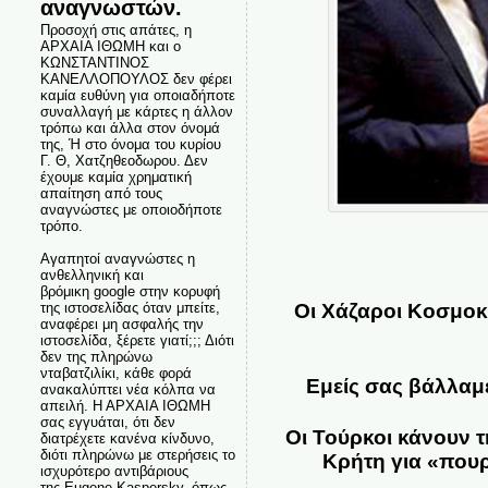
αναγνωστών.
Προσοχή στις απάτες, η
ΑΡΧΑΙΑ ΙΘΩΜΗ και ο
ΚΩΝΣΤΑΝΤΙΝΟΣ
ΚΑΝΕΛΛΟΠΟΥΛΟΣ δεν φέρει
καμία ευθύνη για οποιαδήποτε
συναλλαγή με κάρτες η άλλον
τρόπω και άλλα στον όνομά
της, Ή στο όνομα του κυρίου
Γ. Θ, Χατζηθεοδωρου. Δεν
έχουμε καμία χρηματική
απαίτηση από τους
αναγνώστες με οποιοδήποτε
τρόπο.
Αγαπητοί αναγνώστες η
ανθελληνική και
βρόμικη google στην κορυφή
Οι Χάζαροι Κοσμοκ
της ιστοσελίδας όταν μπείτε,
αναφέρει μη ασφαλής την
ιστοσελίδα, ξέρετε γιατί;;; Διότι
δεν της πληρώνω
νταβατζιλίκι, κάθε φορά
Εμείς σας βάλλαμ
ανακαλύπτει νέα κόλπα να
απειλή. Η ΑΡΧΑΙΑ ΙΘΩΜΗ
σας εγγυάται, ότι δεν
Οι Τούρκοι κάνουν τ
διατρέχετε κανένα κίνδυνο,
διότι πληρώνω με στερήσεις το
Κρήτη για «πουρ
ισχυρότερο αντιβάριους
της Eugene Kaspersky, όπως