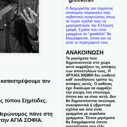
Ο διαχειριστής τού παρόντος
ιστολογίου παρακαλεί τούς
σεβαστούς αναγνώστες όπως
σε τυχόν σχόλιά τους να
χρησιμοποιούν την Ελληνική
γραφή. Σχόλια που είναι
γραμμένα σε "greeklish" θα
διαγράφονται, όποιο και να
είναι το περιεχόμενό τους.
ΑΝΑΚΟΙΝΩΣΗ
Τα μηνύματα που
δημοσιεύονται στο χώρο
αυτό εκφράζουν τις απόψεις
των αποστολέων τους. Η
ΑΡΧΑΙΑ ΙΘΩΜΗ δεν υιοθετεί
καθ’ οιονδήποτε τρόπο τις
 καταστρέψουμε τον
απόψεις αυτές. Ο καθένας
έχει δικαίωμα να εκφράζει
την γνώμη του επώνυμα,
όποια και να είναι αυτή. Δεν
 τύπου Σημίτιδες.
θα δημοσιεύονται ανώνυμα,
συκοφαντικά ή υβριστικά
σχόλια και όσα είναι
& Ιερώνυμος πάνε στη
γραμμένα με κεφαλαία
γράμματα. Τέτοια μηνύματα
 την ΑΓΙΑ ΣΟΦΙΑ.
θα διαγράφονται όποτε
εντοπίζονται στο εξής.