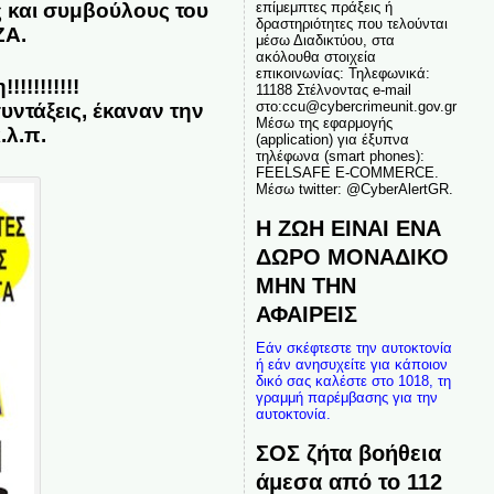
επίμεμπτες πράξεις ή
ς και συμβούλους του
δραστηριότητες που τελούνται
ΖΑ.
μέσω Διαδικτύου, στα
ακόλουθα στοιχεία
επικοινωνίας: Τηλεφωνικά:
!!!!!!!!
11188 Στέλνοντας e-mail
στο:ccu@cybercrimeunit.gov.gr
υντάξεις, έκαναν την
Μέσω της εφαρμογής
.λ.π.
(application) για έξυπνα
τηλέφωνα (smart phones):
FEELSAFE E-COMMERCE.
Μέσω twitter: @CyberAlertGR.
Η ΖΩΗ ΕΙΝΑΙ ΕΝΑ
ΔΩΡΟ ΜΟΝΑΔΙΚΟ
ΜΗΝ ΤΗΝ
ΑΦΑΙΡΕΙΣ
Εάν σκέφτεστε την αυτοκτονία
ή εάν ανησυχείτε για κάποιον
δικό σας καλέστε στο 1018, τη
γραμμή παρέμβασης για την
αυτοκτονία.
ΣΟΣ ζήτα βοήθεια
άμεσα από το 112