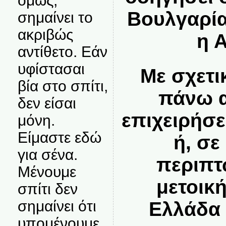
όμως,
Βουλγαρία
σημαίνει το
ακριβώς
η 
αντίθετο. Εάν
υφίστασαι
Με σχετι
βία στο σπίτι,
πάνω α
δεν είσαι
επιχειρήσε
μόνη.
Είμαστε εδώ
ή, σε
για σένα.
περιπτ
Μένουμε
μετοικ
σπίτι δεν
σημαίνει ότι
Ελλάδα 
υπομένουμε