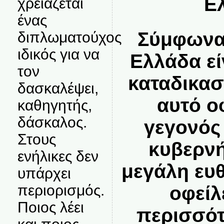
Ε
χρειάζεται
ένας
Σύμφωνα 
διπλωματούχος
ιδικός για να
Ελλάδα εί
τον
καταδικασ
δασκαλέψει,
αυτό ο
καθηγητής,
δάσκαλος.
γεγονός 
Στους
κυβερνή
ενήλικες δεν
μεγάλη ευ
υπάρχει
περιορισμός.
οφείλ
Ποιος λέει
περισσότ