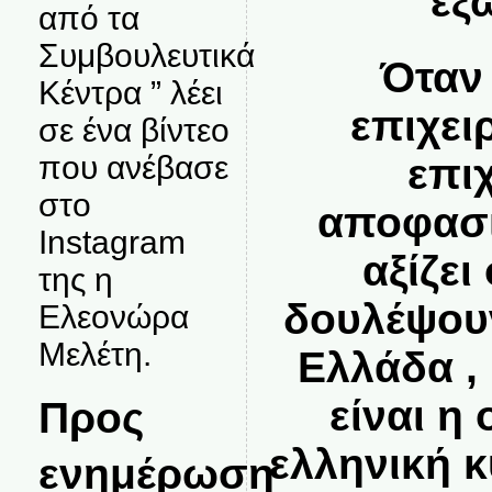
εξ
από τα
Συμβουλευτικά
Όταν
Κέντρα ” λέει
επιχει
σε ένα βίντεο
που ανέβασε
επι
στο
αποφασί
Instagram
αξίζει
της η
δουλέψου
Ελεονώρα
Μελέτη.
Ελλάδα ,
είναι η
Προς
ελληνική 
ενημέρωση