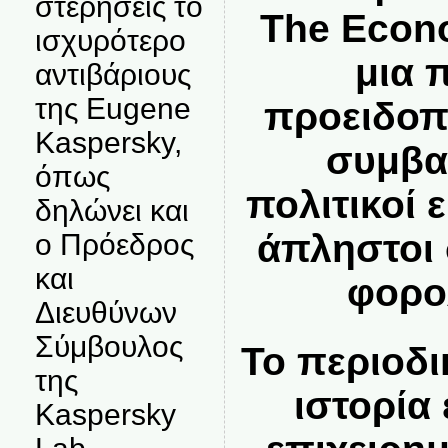
στερήσεις το
The Econo
ισχυρότερο
μια 
αντιβάριους
της Eugene
προειδοπο
Kaspersky,
συμβαί
όπως
πολιτικοί 
δηλώνει και
άπληστοι 
ο Πρόεδρος
και
φορο
Διευθύνων
Σύμβουλος
Το περιοδι
της
ιστορία
Kaspersky