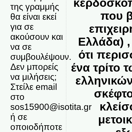
κερδοσκο
της γραμμής
που β
θα είναι εκεί
για σε
επιχειρ
ακούσουν και
Ελλάδα) 
να σε
ότι περι
συμβουλέψουν.
ένα τρίτο
Δεν μπορείς
να μιλήσεις;
ελληνικών
Στείλε email
σκέφτο
στο
κλείσ
sos15900@isotita.gr
ή σε
μετοι
οποιοδήποτε