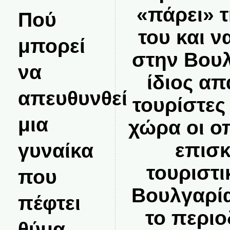
«πάρει» 
Πού
του και ν
μπορεί
στην Βουλ
να
ίδιος απ
απευθυνθεί
τουρίστες
μια
χώρα οι ο
επισκ
γυναίκα
τουριστι
που
Βουλγαρία
πέφτει
το περιο
θύμα