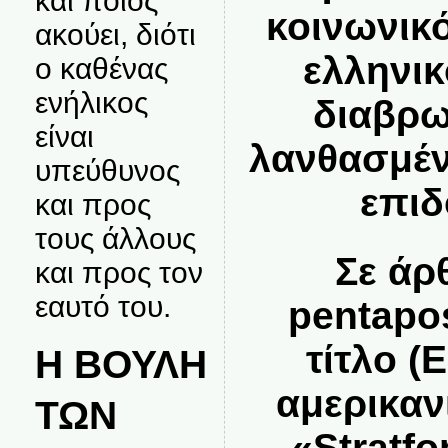
και ποιος
κοινωνικ
ακούει, διότι
ελληνικ
ο καθένας
ενήλικος
διαβρω
είναι
λανθασμέν
υπεύθυνος
επιδ
και προς
τους άλλους
Σε άρ
και προς τον
εαυτό του.
pentapo
τίτλο 
Η ΒΟΥΛΗ
αμερικαν
ΤΩΝ
«Stratf