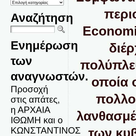
ΚΑΤΗΓΟΡΙΕΣ
ΘΕΜΑΤΩΝ
περι
Αναζήτηση
Economi
Ενημέρωση
διέρ
των
πολύπλευ
αναγνωστών.
οποία ο
Προσοχή
πολλοί
στις απάτες,
η ΑΡΧΑΙΑ
λανθασμέ
ΙΘΩΜΗ και ο
ΚΩΝΣΤΑΝΤΙΝΟΣ
των κυ