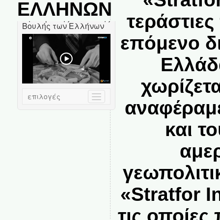
ΕΛΛΗΝΩΝ
τεράστιες
επόμενο δ
Ελλάδ
χωρίζετα
αναφέραμε
και τ
αμε
γεωπολιτι
«Stratfor I
τις οποίες