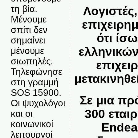
τη βία.
Λογιστές,
Μένουμε
επιχειρημ
σπίτι δεν
ότι ίσω
σημαίνει
ελληνικώ
μένουμε
σιωπηλές.
επιχει
Τηλεφώνησε
μετακινηθε
στη γραμμή
SOS 15900.
Σε μια πρ
Οι ψυχολόγοι
300 εται
και οι
κοινωνικοί
Endea
λειτουργοί