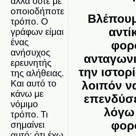
αλλά ούτε με
οποιοδήποτε
Βλέπουμ
τρόπο. Ο
αντί
γράφων είμαι
ένας
φορ
ανήσυχος
ανταγωνι
ερευνητής
την ιστορί
της αλήθειας.
Και αυτό το
λοιπόν ν
κάνω με
επενδύσε
νόμιμο
λόγω 
τρόπο. Τι
φορ
σημαίνει
αυτό; ότι έχω