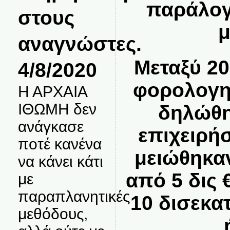
παράλογ
στους
μ
αναγνώστες.
Μεταξύ 20
4/8/2020
φορολογη
Η ΑΡΧΑΙΑ
ΙΘΩΜΗ δεν
δηλώθη
ανάγκασε
επιχειρή
ποτέ κανένα
μειώθηκα
να κάνει κάτι
από 5 δις €
με
παραπλανητικές
10 δισεκα
μεθόδους,