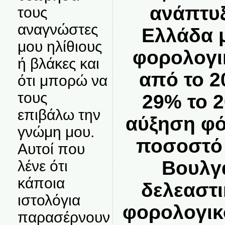
ανάπτυξ
τους
αναγνώστες
Ελλάδα 
μου ηλίθιους
φορολογι
ή βλάκες και
από το 2
ότι μπορώ να
τους
29% το 
επιβάλω την
αύξηση φό
γνώμη μου.
ποσοστό 
Αυτοί που
Βουλγ
λένε ότι
κάποια
δελεαστι
ιστολόγια
φορολογικ
παρασέρνουν