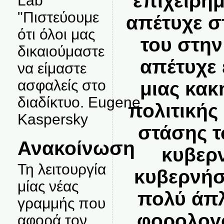
επιχειρημ
Lab
"Πιστεύουμε
απέτυχε σ
ότι όλοι μας
του στην
δικαιούμαστε
απέτυχε 
να είμαστε
ασφαλείς στο
μιας κακ
διαδίκτυο. Eugene
πολιτικής
Kaspersky
στάσης τ
Ανακοίνωση
κυβερ
Τη λειτουργία
κυβερνήσ
μίας νέας
πολύ άπλ
γραμμής που
φορολογο
αφορά τον