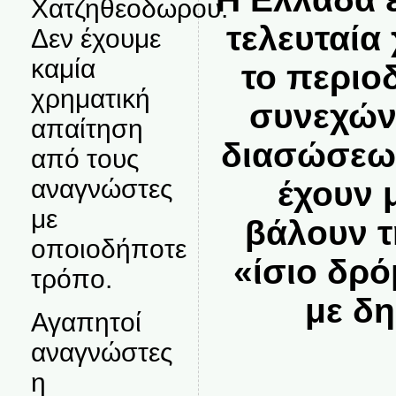
Χατζηθεοδωρου.
τελευταία 
Δεν έχουμε
καμία
το περιο
χρηματική
συνεχών
απαίτηση
διασώσεων
από τους
αναγνώστες
έχουν 
με
βάλουν τ
οποιοδήποτε
«ίσιο δρ
τρόπο.
με δ
Αγαπητοί
αναγνώστες
η