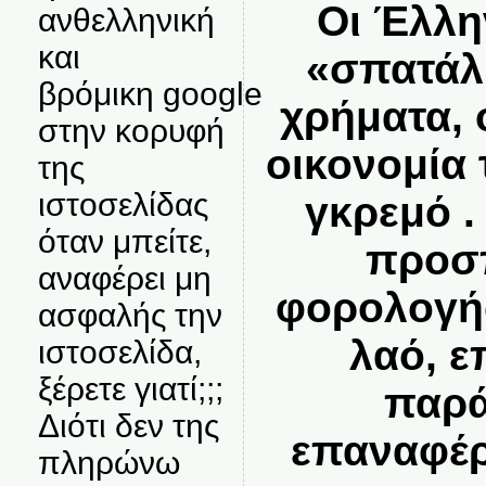
Οι Έλλη
ανθελληνική
και
«σπατάλ
βρόμικη google
χρήματα, 
στην κορυφή
οικονομία
της
ιστοσελίδας
γκρεμό .
όταν μπείτε,
προσ
αναφέρει μη
φορολογή
ασφαλής την
λαό, 
ιστοσελίδα,
ξέρετε γιατί;;;
παρά
Διότι δεν της
επαναφέρ
πληρώνω