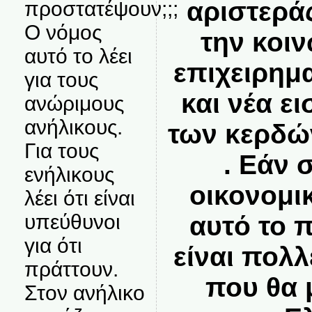
αριστερά
προστατέψουν;;;
Ο νόμος
την κοιν
αυτό το λέει
επιχειρημα
για τους
και νέα ε
ανώριμους
ανήλικους.
των κερδώ
Για τους
. Εάν 
ενήλικους
οικονομι
λέει ότι είναι
υπεύθυνοι
αυτό το 
για ότι
είναι πολλ
πράττουν.
που θα 
Στον ανήλικο