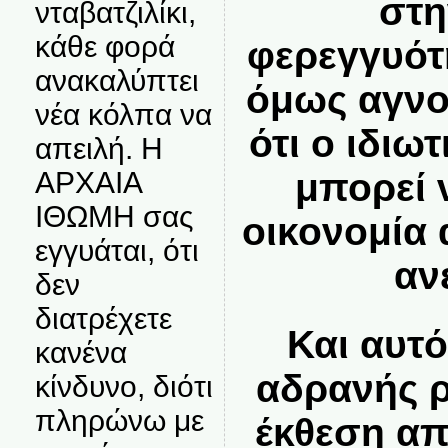
στη
νταβατζιλίκι,
κάθε φορά
φερεγγυότ
ανακαλύπτει
όμως αγνο
νέα κόλπα να
ότι ο ιδιω
απειλή. Η
μπορεί 
ΑΡΧΑΙΑ
ΙΘΩΜΗ σας
οικονομία
εγγυάται, ότι
αν
δεν
διατρέχετε
Και αυτό
κανένα
αδρανής ρ
κίνδυνο, διότι
πληρώνω με
έκθεση απ