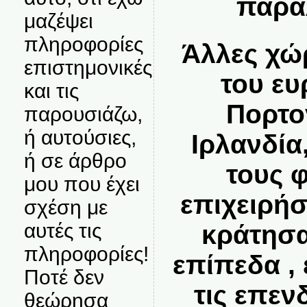
παρα
μαζέψει
πληροφορίες
Άλλες χώ
επιστημονικές
του ε
και τις
Πορτο
παρουσιάζω,
ή αυτούσιες,
Ιρλανδία
ή σε άρθρο
τους 
μου που έχει
επιχειρήσ
σχέση με
αυτές τις
κράτησα
πληροφορίες!
επίπεδα ,
Ποτέ δεν
τις επεν
θεώρησα