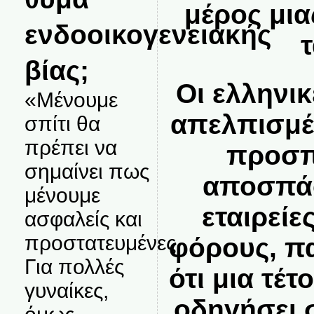
μέρος μι
ενδοοικογενειακής
βίας;
Οι ελληνι
«Μένουμε
απελπισμέ
σπίτι θα
πρέπει να
προσπ
σημαίνει πως
αποσπάσ
μένουμε
εταιρεί
ασφαλείς και
προστατευμένες.
φόρους, πα
Για πολλές
ότι μια τέτ
γυναίκες,
οδηγήσει 