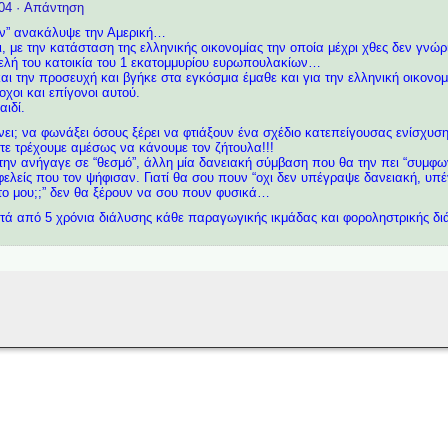
04
· Απάντηση
 “ν” ανακάλυψε την Αμερική…
, με την κατάσταση της ελληνικής οικονομίας την οποία μέχρι χθες δεν γνώρ
τελή του κατοικία του 1 εκατομμυρίου ευρωπουλακίων…
αι την προσευχή και βγήκε στα εγκόσμια έμαθε και για την ελληνική οικονο
χοι και επίγονοι αυτού.
ιδί.
νει; να φωνάξει όσους ξέρει να φτιάξουν ένα σχέδιο κατεπείγουσας ενίσχυσ
ε τρέχουμε αμέσως να κάνουμε τον ζήτουλα!!!
την ανήγαγε σε “θεσμό”, άλλη μία δανειακή σύμβαση που θα την πει “συμφων
φελείς που τον ψήφισαν. Γιατί θα σου πουν “οχι δεν υπέγραψε δανειακή, υπέ
το μου;;” δεν θα ξέρουν να σου πουν φυσικά…
τά από 5 χρόνια διάλυσης κάθε παραγωγικής ικμάδας και φοροληστρικής δι