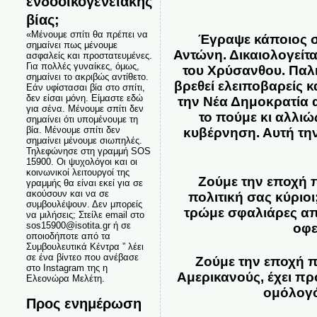
ενδοοικογενειακής
βίας;
«Μένουμε σπίτι θα πρέπει να
Έγραψε κάποιος σκ
σημαίνει πως μένουμε
Αντώνη. Δικαιολογείτα
ασφαλείς και προστατευμένες.
Για πολλές γυναίκες, όμως,
του Χρύσανθου. Παλικ
σημαίνει το ακριβώς αντίθετο.
βρεθεί ελειποβαρείς κ
Εάν υφίστασαι βία στο σπίτι,
δεν είσαι μόνη. Είμαστε εδώ
την Νέα Δημοκρατία 
για σένα. Μένουμε σπίτι δεν
το πούμε κι αλλιώ
σημαίνει ότι υπομένουμε τη
βία. Μένουμε σπίτι δεν
κυβέρνηση. Αυτή την
σημαίνει μένουμε σιωπηλές.
Τηλεφώνησε στη γραμμή SOS
15900. Οι ψυχολόγοι και οι
κοινωνικοί λειτουργοί της
Ζούμε την εποχή 
γραμμής θα είναι εκεί για σε
ακούσουν και να σε
πολιτική σας κύριο
συμβουλέψουν. Δεν μπορείς
τρώμε σφαλιάρες απ
να μιλήσεις; Στείλε email στο
sos15900@isotita.gr ή σε
οφε
οποιοδήποτε από τα
Συμβουλευτικά Κέντρα ” λέει
σε ένα βίντεο που ανέβασε
Ζούμε την εποχή 
στο Instagram της η
Αμερικανούς, έχει προ
Ελεονώρα Μελέτη.
ομόλογό
Προς ενημέρωση