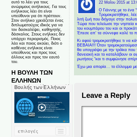
αυτό το λέει για τους
22 Μαΐου 2015 at 13:
ανώριμους ανήλικους. Για τους
Ο Γιάννης με το ένα
ενήλικους λέει ότι είναι
Τρομοκρατήθηκε, λέει
υπεύθυνοι για ότι πράττουν.
λιτή ζωή που διήγαγε στην πολυ
Στον ανήλικο χρειάζεται ένας
Τώρα που τελείωσε την νηστεία κ
διπλωματούχος ιδικός για να
του κουμπάρου του και οι προκάτο
τον δασκαλέψει, καθηγητής,
Έπεσε απ’ τα σύννεφα καλέ το πα
δάσκαλος. Στους ενήλικες δεν
υπάρχει περιορισμός. Ποιος
Κι αφού τρομοκρατήθηκε τι να κά
λέει και ποιος ακούει, διότι ο
ΒΕΒΑΙΑ!!! Όταν τρομοκρατούμαστ
καθένας ενήλικος είναι
θα υπογράψει με την τρόϊκα που 
υπεύθυνος και προς τους
δανειακή και το καταλάβουν οι α
άλλους και προς τον εαυτό
ρωτήσεις “και τι συμφώνησε σπίρ
του.
Έχω μια απορία… το έλλειμμα με
Η ΒΟΥΛΗ ΤΩΝ
ΕΛΛΗΝΩΝ
Leave a Reply