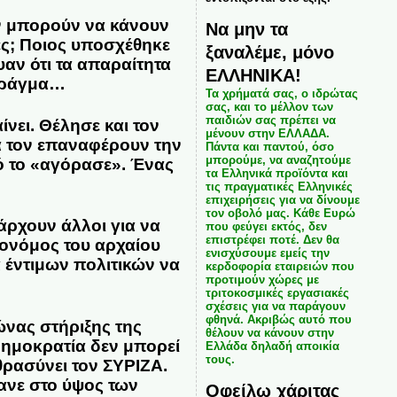
εν μπορούν να κάνουν
Να μην τα
ές; Ποιος υποσχέθηκε
ξαναλέμε, μόνο
υαν ότι τα απαραίτητα
ΕΛΛΗΝΙΚΑ!
 πράγμα…
Τα χρήματά σας, ο ιδρώτας
σας, και το μέλλον των
παιδιών σας πρέπει να
ίνει. Θέλησε και τον
μένουν στην ΕΛΛΑΔΑ.
α τον επαναφέρουν την
Πάντα και παντού, όσο
μπορούμε, να αναζητούμε
ό το «αγόρασε». Ένας
τα Ελληνικά προϊόντα και
τις πραγματικές Ελληνικές
επιχειρήσεις για να δίνουμε
τον οβολό μας. Κάθε Ευρώ
άρχουν άλλοι για να
που φεύγει εκτός, δεν
επιστρέφει ποτέ. Δεν θα
ηρονόμος του αρχαίου
ενισχύσουμε εμείς την
α έντιμων πολιτικών να
κερδοφορία εταιρειών που
προτιμούν χώρες με
τριτοκοσμικές εργασιακές
σχέσεις για να παράγουν
φθηνά. Ακριβώς αυτό που
ώνας στήριξης της
θέλουν να κάνουν στην
Δημοκρατία δεν μπορεί
Ελλάδα δηλαδή αποικία
τους.
θρασύνει τον ΣΥΡΙΖΑ.
ανε στο ύψος των
Οφείλω χάριτας