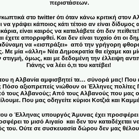
περιστάσεων.
ωπτικά στο twitter ότι όταν κάνω κριτική στον Α
ι να γράψει κάποιος κάτι τέτοιο αν είναι δίδυμος
άρια, είναι καιρός να καταλάβετε ότι δεν πείθετε! 
αι έχετε απορριφθεί. Και δεν είναι τυχαίο ότι οι 
αδύναμη να «εισπράξει» από την γρήγορη φθορ
ς. Με μία «άλλη» Νέα Δημοκρατία θα είχαμε και μ
 στιγμή, όμως, και με δεδομένη την έλλειψη αντι
Γιάνης να λέει ό,τι του κατέβει!
που η Αλβανία αμφισβητεί τα… σύνορά μας! Που 
ι; Πόσο αξιοπρεπείς νιώθουν οι Έλληνες πολίτες
ό τους Αλβανούς; Από τους Αλβανούς που μας οφ
ίλουμε. Που μας οδηγείτε κύριοι Κοτζιά και Καμμ
που ο Έλληνας υπουργός Άμυνας έχει προσφέρει 
σφέρει το μισό Αιγαίο και δεν τον καταδέχεται ν
ς του. Ούτε σε συσκευασία δώρου δεν μας θέλο