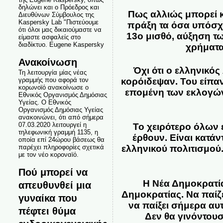
δηλώνει και ο Πρόεδρος και
Πως αλλιώς μπορεί κ
Διευθύνων Σύμβουλος της
Kaspersky Lab "Πιστεύουμε
πράξη τα όσα υπόσχο
ότι όλοι μας δικαιούμαστε να
13ο μισθό, αύξηση τω
είμαστε ασφαλείς στο
διαδίκτυο. Eugene Kaspersky
χρήματα
Ανακοίνωση
Όχι ότι ο ελληνικός
Τη λειτουργία μίας νέας
γραμμής που αφορά τον
κορόιδεψαν. Του είπαν
κορωνοϊό ανακοίνωσε ο
επομένη των εκλογών
Εθνικός Οργανισμός Δημόσιας
Υγείας. Ο Εθνικός
Οργανισμός Δημόσιας Υγείας
ανακοινώνει, ότι από σήμερα
07.03.2020 λειτουργεί η
Το χειρότερο όλων 
τηλεφωνική γραμμή 1135, η
έρθουν. Είναι κατάν
οποία επί 24ώρου βάσεως θα
παρέχει πληροφορίες σχετικά
ελληνικού πολιτισμού.
με τον νέο κοροναϊό.
Πού μπορεί να
Η Νέα Δημοκρατία
απευθυνθεί μια
Δημοκρατίας. Να παίζ
γυναίκα που
να παίξει σήμερα αυ
πέφτει θύμα
Δεν θα γινόντου