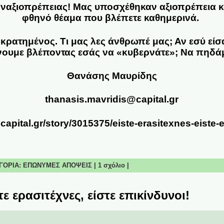
αναξιοπρέπειας! Μας υποσχέθηκαν αξιοπρέπεια 
φθηνό θέαμα που βλέπετε καθημερινά.
οκρατημένος. Τι μας λες άνθρωπέ μας; Αν εσύ εί
κάνουμε βλέποντας εσάς να «κυβερνάτε»; Να πηδ
Θανάσης Μαυρίδης
thanasis.mavridis@capital.gr
.capital.gr/story/3015375/eiste-erasitexnes-eiste-
ΗΓΟΡΙΑ:
ΕΠΩΝΥΜΕΣ ΑΠΟΨΕΙΣ
|
1 σχόλιο
|
ε ερασιτέχνες, είστε επικίνδυνοι!