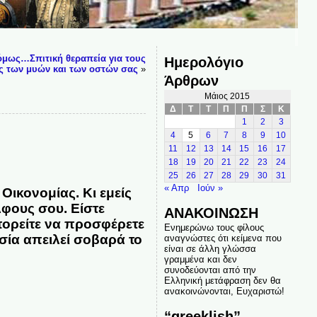
ι όμως…Σπιτική θεραπεία για τους
Ημερολόγιο
 των μυών και των οστών σας
»
Άρθρων
Μάιος 2015
Δ
Τ
Τ
Π
Π
Σ
Κ
1
2
3
4
5
6
7
8
9
10
11
12
13
14
15
16
17
18
19
20
21
22
23
24
25
26
27
28
29
30
31
« Απρ
Ιούν »
Οικονομίας. Κι εμείς
λφους σου. Είστε
ΑΝΑΚΟΙΝΩΣΗ
μπορείτε να προσφέρετε
Ενημερώνω τους φίλους
σία απειλεί σοβαρά το
αναγνώστες ότι κείμενα που
είναι σε άλλη γλώσσα
γραμμένα και δεν
συνοδεύονται από την
Ελληνική μετάφραση δεν θα
ανακοινώνονται, Ευχαριστώ!
“greeklish”