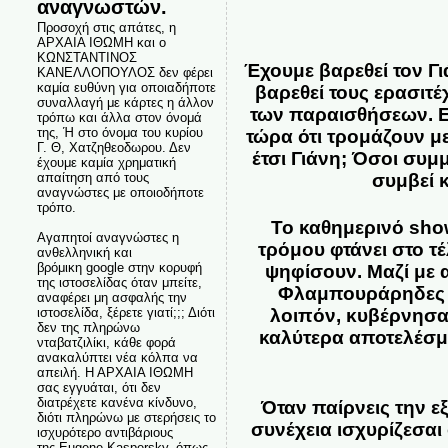
αναγνωστών.
Προσοχή στις απάτες, η
ΑΡΧΑΙΑ ΙΘΩΜΗ και ο
ΚΩΝΣΤΑΝΤΙΝΟΣ
Έχουμε βαρεθεί τον Γι
ΚΑΝΕΛΛΟΠΟΥΛΟΣ δεν φέρει
καμία ευθύνη για οποιαδήποτε
βαρεθεί τους ερασιτ
συναλλαγή με κάρτες η άλλον
των παραισθήσεων. Ε
τρόπω και άλλα στον όνομά
της, Ή στο όνομα του κυρίου
τώρα ότι τρομάζουν με
Γ. Θ, Χατζηθεοδωρου. Δεν
έτσι Γιάνη; Όσοι συμ
έχουμε καμία χρηματική
συμβεί 
απαίτηση από τους
αναγνώστες με οποιοδήποτε
τρόπο.
Το καθημερινό show
Αγαπητοί αναγνώστες η
τρόμου φτάνει στο τέ
ανθελληνική και
βρόμικη google στην κορυφή
ψηφίσουν. Μαζί με α
της ιστοσελίδας όταν μπείτε,
Φλαμπουράρηδες μα
αναφέρει μη ασφαλής την
ιστοσελίδα, ξέρετε γιατί;;; Διότι
λοιπόν, κυβέρνησα
δεν της πληρώνω
καλύτερα αποτελέσμα
νταβατζιλίκι, κάθε φορά
ανακαλύπτει νέα κόλπα να
απειλή. Η ΑΡΧΑΙΑ ΙΘΩΜΗ
σας εγγυάται, ότι δεν
διατρέχετε κανένα κίνδυνο,
Όταν παίρνεις την ε
διότι πληρώνω με στερήσεις το
συνέχεια ισχυρίζεσαι
ισχυρότερο αντιβάριους
της Eugene Kaspersky, όπως