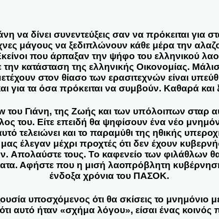
άνη να δίνει συνεντεύξεις σαν να πρόκειται για σ
έχνες μάγους να ξεδιπλώνουν κάθε μέρα την αλαζο
κείνοι που άρπαξαν την ψήφο του ελληνικού λαού
 την κατάσταση της ελληνικής Οικονομίας. Μάλισ
μετέχουν στον θίασο των ερασιτεχνών είναι υπεύθ
και για τα όσα πρόκειται να συμβούν. Καθαρά και 
 του Γιάνη, της Ζωής και των υπόλοιπων σταρ α
λος του. Είτε επειδή θα ψηφίσουν ένα νέο μνημόνιο
υτό τελειώνει και το παραμύθι της ηθικής υπεροχ
ς έλεγαν μέχρι προχτές ότι δεν έχουν κυβερνήσ
ν. Απολαύστε τους. Το καφενείο των φιλάθλων θα
τα. Αφήστε που η μισή λαοπρόβλητη κυβέρνηση ε
ένδοξα χρόνια του ΠΑΣΟΚ.
ξουσία υποσχόμενος ότι θα σκίσεις το μνημόνιο μ
 ότι αυτό ήταν «σχήμα λόγου», είσαι ένας κοινός