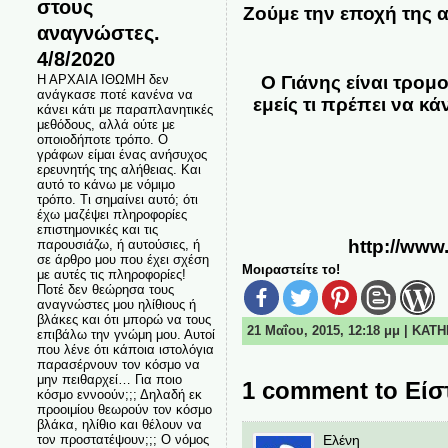
στους
Ζούμε την εποχή της 
αναγνώστες.
4/8/2020
Ο Γιάνης είναι τρομ
Η ΑΡΧΑΙΑ ΙΘΩΜΗ δεν
ανάγκασε ποτέ κανένα να
εμείς τι πρέπει να 
κάνει κάτι με παραπλανητικές
μεθόδους, αλλά ούτε με
οποιοδήποτε τρόπο. Ο
γράφων είμαι ένας ανήσυχος
ερευνητής της αλήθειας. Και
αυτό το κάνω με νόμιμο
τρόπο. Τι σημαίνει αυτό; ότι
έχω μαζέψει πληροφορίες
επιστημονικές και τις
http://www
παρουσιάζω, ή αυτούσιες, ή
σε άρθρο μου που έχει σχέση
Μοιραστείτε το!
με αυτές τις πληροφορίες!
Ποτέ δεν θεώρησα τους
αναγνώστες μου ηλίθιους ή
βλάκες και ότι μπορώ να τους
21 Μαΐου, 2015, 12:18 μμ | ΚΑΤ
επιβάλω την γνώμη μου. Αυτοί
που λένε ότι κάποια ιστολόγια
παρασέρνουν τον κόσμο να
μην πειθαρχεί… Για ποιο
1 comment to Είστ
κόσμο εννοούν;;; Δηλαδή εκ
προοιμίου θεωρούν τον κόσμο
βλάκα, ηλίθιο και θέλουν να
Ελένη
τον προστατέψουν;;; Ο νόμος