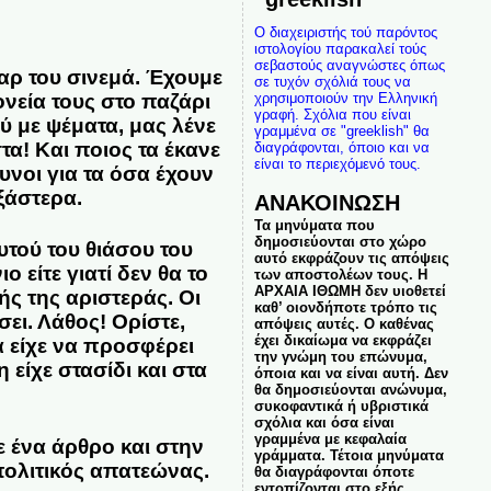
Ο διαχειριστής τού παρόντος
ιστολογίου παρακαλεί τούς
σεβαστούς αναγνώστες όπως
ταρ του σινεμά. Έχουμε
σε τυχόν σχόλιά τους να
νεία τους στο παζάρι
χρησιμοποιούν την Ελληνική
γραφή. Σχόλια που είναι
 με ψέματα, μας λένε
γραμμένα σε "greeklish" θα
τα! Και ποιος τα έκανε
διαγράφονται, όποιο και να
είναι το περιεχόμενό τους.
υνοι για τα όσα έχουν
ξάστερα.
ΑΝΑΚΟΙΝΩΣΗ
Τα μηνύματα που
δημοσιεύονται στο χώρο
υτού του θιάσου του
αυτό εκφράζουν τις απόψεις
 είτε γιατί δεν θα το
των αποστολέων τους. Η
ΑΡΧΑΙΑ ΙΘΩΜΗ δεν υιοθετεί
ής της αριστεράς. Οι
καθ’ οιονδήποτε τρόπο τις
ει. Λάθος! Ορίστε,
απόψεις αυτές. Ο καθένας
έχει δικαίωμα να εκφράζει
 είχε να προσφέρει
την γνώμη του επώνυμα,
ίχε στασίδι και στα
όποια και να είναι αυτή. Δεν
θα δημοσιεύονται ανώνυμα,
συκοφαντικά ή υβριστικά
σχόλια και όσα είναι
γραμμένα με κεφαλαία
ε ένα άρθρο και στην
γράμματα. Τέτοια μηνύματα
 πολιτικός απατεώνας.
θα διαγράφονται όποτε
εντοπίζονται στο εξής.