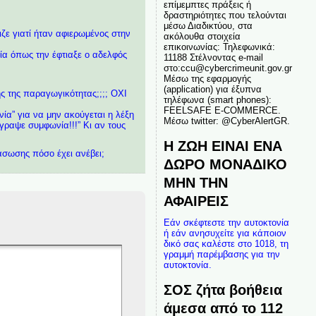
επίμεμπτες πράξεις ή
δραστηριότητες που τελούνται
μέσω Διαδικτύου, στα
ιζε γιατί ήταν αφιερωμένος στην
ακόλουθα στοιχεία
επικοινωνίας: Τηλεφωνικά:
μία όπως την έφτιαξε ο αδελφός
11188 Στέλνοντας e-mail
στο:ccu@cybercrimeunit.gov.gr
Μέσω της εφαρμογής
(application) για έξυπνα
ης της παραγωγικότητας;;;; ΟΧΙ
τηλέφωνα (smart phones):
FEELSAFE E-COMMERCE.
ία” για να μην ακούγεται η λέξη
Μέσω twitter: @CyberAlertGR.
γραψε συμφωνία!!!” Κι αν τους
Η ΖΩΗ ΕΙΝΑΙ ΕΝΑ
άσωσης πόσο έχει ανέβει;
ΔΩΡΟ ΜΟΝΑΔΙΚΟ
ΜΗΝ ΤΗΝ
ΑΦΑΙΡΕΙΣ
Εάν σκέφτεστε την αυτοκτονία
ή εάν ανησυχείτε για κάποιον
δικό σας καλέστε στο 1018, τη
γραμμή παρέμβασης για την
αυτοκτονία.
ΣΟΣ ζήτα βοήθεια
άμεσα από το 112