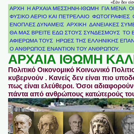
«Εάν δεν είσ
ΑΡΧΗ
Η ΑΡΧΑΙΑ ΜΕΣΣΗΝΗ-ΙΘΩΜΗ
ΓΙΑ ΜΕΝΑ
Ο
ΦΥΣΙΚΟ ΑΕΡΙΟ ΚΑΙ ΠΕΤΡΕΛΑΙΟ
ΦΩΤΟΓΡΑΦΙΕΣ
ΕΝΟΠΛΕΣ ΔΥΝΑΜΕΙΣ
ΑΡΧΙΚΉ
ΔΑΝΕΙΑΚΕΣ ΣΥΜ
ΘΑ ΜΑΣ ΒΡΕΙΤΕ ΕΔΩ ΣΤΟΥΣ ΣΥΝΔΕΣΜΟΥΣ
ΤΟ 
ΑΦΙΈΡΩΜΑ ΤΟΥΣ ΉΡΩΕΣ ΤΗΣ ΕΛΛΗΝΙΚΉΣ ΕΠΑΝ
Ο ΑΝΘΡΩΠΟΣ ΕΝΑΝΤΙΟΝ ΤΟΥ ΑΝΘΡΩΠΟΥ.
ΑΡΧΑΙΑ ΙΘΩΜΗ ΚΑΛ
Πολιτικό Οικονομικό Κοινωνικό Πολιτι
κυβερνούν . Κανείς δεν είναι πιο υπ
πως είναι ελεύθεροι. Όσοι αδιαφορούν 
πάντα από ανθρώπους κατώτερούς του