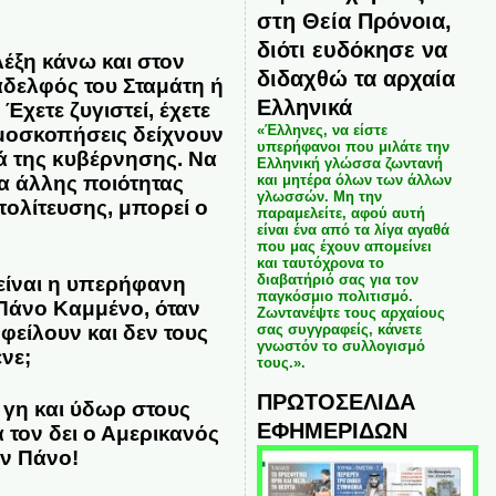
στη Θεία Πρόνοια,
διότι ευδόκησε να
λέξη κάνω και στον
διδαχθώ τα αρχαία
 αδελφός του Σταμάτη ή
Ελληνικά
Έχετε ζυγιστεί, έχετε
«Έλληνες, να είστε
δημοσκοπήσεις δείχνουν
υπερήφανοι που μιλάτε την
ά της κυβέρνησης. Να
Ελληνική γλώσσα ζωντανή
ία άλλης ποιότητας
και μητέρα όλων των άλλων
γλωσσών. Μη την
πολίτευσης, μπορεί ο
παραμελείτε, αφού αυτή
είναι ένα από τα λίγα αγαθά
που μας έχουν απομείνει
και ταυτόχρονα το
διαβατήριό σας για τον
είναι η υπερήφανη
παγκόσμιο πολιτισμό.
 Πάνο Καμμένο, όταν
Ζωντανέψτε τους αρχαίους
σας συγγραφείς, κάνετε
είλουν και δεν τους
γνωστόν το συλλογισμό
ένε;
τους.».
ΠΡΩΤΟΣΕΛΙΔΑ
γη και ύδωρ στους
ΕΦΗΜΕΡΙΔΩΝ
α τον δει ο Αμερικανός
υν Πάνο!