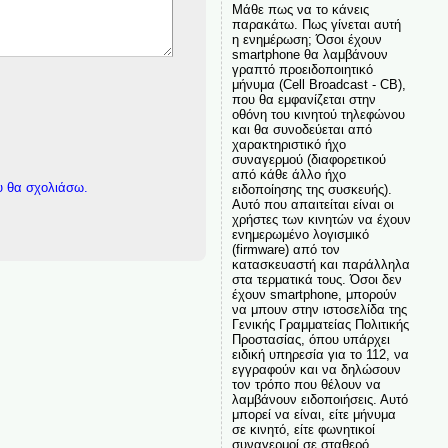
Μάθε πως να το κάνεις
παρακάτω. Πως γίνεται αυτή
η ενημέρωση; Όσοι έχουν
smartphone θα λαμβάνουν
γραπτό προειδοποιητικό
μήνυμα (Cell Broadcast - CB),
που θα εμφανίζεται στην
οθόνη του κινητού τηλεφώνου
και θα συνοδεύεται από
χαρακτηριστικό ήχο
συναγερμού (διαφορετικού
από κάθε άλλο ήχο
υ θα σχολιάσω.
ειδοποίησης της συσκευής).
Αυτό που απαιτείται είναι οι
χρήστες των κινητών να έχουν
ενημερωμένο λογισμικό
(firmware) από τον
κατασκευαστή και παράλληλα
στα τερματικά τους. Όσοι δεν
έχουν smartphone, μπορούν
να μπουν στην ιστοσελίδα της
Γενικής Γραμματείας Πολιτικής
Προστασίας, όπου υπάρχει
ειδική υπηρεσία για το 112, να
εγγραφούν και να δηλώσουν
τον τρόπο που θέλουν να
λαμβάνουν ειδοποιήσεις. Αυτό
μπορεί να είναι, είτε μήνυμα
σε κινητό, είτε φωνητικοί
συναγερμοί σε σταθερό