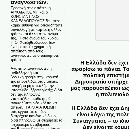
αναγνωστών.
Προσοχή στις απάτες, η
ΑΡΧΑΙΑ ΙΘΩΜΗ και ο
ΚΩΝΣΤΑΝΤΙΝΟΣ
ΚΑΝΕΛΛΟΠΟΥΛΟΣ δεν φέρει
καμία ευθύνη για οποιαδήποτε
συναλλαγή με κάρτες η άλλον
τρόπω και άλλα στον όνομά
της, Ή στο όνομα του κυρίου
Γ. Θ, Χατζηθεοδωρου. Δεν
έχουμε καμία χρηματική
απαίτηση από τους
αναγνώστες με οποιοδήποτε
τρόπο.
Η Ελλάδα δεν έχει
αφορίσω τα πάντα. Το
Αγαπητοί αναγνώστες η
ανθελληνική και
πολιτική επιστή
βρόμικη google στην κορυφή
Δημοκρατία υπήρχε 
της ιστοσελίδας όταν μπείτε,
αναφέρει μη ασφαλής την
μας παρουσιάζεται ως
ιστοσελίδα, ξέρετε γιατί;;; Διότι
η πολιτειολ
δεν της πληρώνω
νταβατζιλίκι, κάθε φορά
ανακαλύπτει νέα κόλπα να
Η Ελλάδα δεν έχει Δη
απειλή. Η ΑΡΧΑΙΑ ΙΘΩΜΗ
σας εγγυάται, ότι δεν
είναι λόγω της πολ
διατρέχετε κανένα κίνδυνο,
Συντάγματος – το ίδι
διότι πληρώνω με στερήσεις το
ισχυρότερο αντιβάριους
Δεν είναι τα κόμμα
της Eugene Kaspersky, όπως