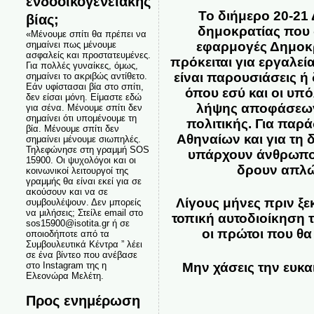
ενδοοικογενειακής
Το διήμερο 20-21
βίας;
δημοκρατίας που
«Μένουμε σπίτι θα πρέπει να
σημαίνει πως μένουμε
εφαρμογές Δημοκρ
ασφαλείς και προστατευμένες.
πρόκειται για εργαλεί
Για πολλές γυναίκες, όμως,
είναι παρουσιάσεις ή
σημαίνει το ακριβώς αντίθετο.
Εάν υφίστασαι βία στο σπίτι,
όπου εσύ και οι υπ
δεν είσαι μόνη. Είμαστε εδώ
λήψης αποφάσεων 
για σένα. Μένουμε σπίτι δεν
σημαίνει ότι υπομένουμε τη
πολιτικής. Για παρ
βία. Μένουμε σπίτι δεν
Αθηναίων και για τη 
σημαίνει μένουμε σιωπηλές.
Τηλεφώνησε στη γραμμή SOS
υπάρχουν άνθρωποι
15900. Οι ψυχολόγοι και οι
δρουν απλώς
κοινωνικοί λειτουργοί της
γραμμής θα είναι εκεί για σε
ακούσουν και να σε
Λίγους μήνες πριν ξ
συμβουλέψουν. Δεν μπορείς
να μιλήσεις; Στείλε email στο
τοπική αυτοδιοίκηση τ
sos15900@isotita.gr ή σε
οι πρώτοι που θα
οποιοδήποτε από τα
Συμβουλευτικά Κέντρα ” λέει
σε ένα βίντεο που ανέβασε
Μην χάσεις την ευκα
στο Instagram της η
Ελεονώρα Μελέτη.
Προς ενημέρωση