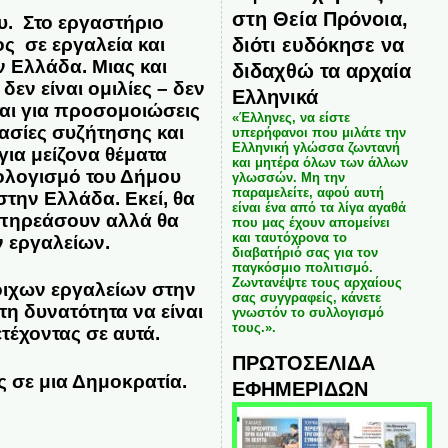
στη Θεία Πρόνοια,
υ. Στο εργαστήριο
διότι ευδόκησε να
ος σε εργαλεία και
 Ελλάδα. Μιας και
διδαχθώ τα αρχαία
δεν είναι ομιλίες – δεν
Ελληνικά
ται για προσομοιώσεις
«Έλληνες, να είστε
ασίες συζήτησης και
υπερήφανοι που μιλάτε την
Ελληνική γλώσσα ζωντανή
ια μείζονα θέματα
και μητέρα όλων των άλλων
πολογισμό του Δήμου
γλωσσών. Μη την
παραμελείτε, αφού αυτή
στην Ελλάδα. Εκεί, θα
είναι ένα από τα λίγα αγαθά
επηρεάσουν αλλά θα
που μας έχουν απομείνει
και ταυτόχρονα το
ν εργαλείων.
διαβατήριό σας για τον
παγκόσμιο πολιτισμό.
Ζωντανέψτε τους αρχαίους
οιχων εργαλείων στην
σας συγγραφείς, κάνετε
τη δυνατότητα να είναι
γνωστόν το συλλογισμό
τους.».
τέχοντας σε αυτά.
ΠΡΩΤΟΣΕΛΙΔΑ
ς σε μια Δημοκρατία.
ΕΦΗΜΕΡΙΔΩΝ