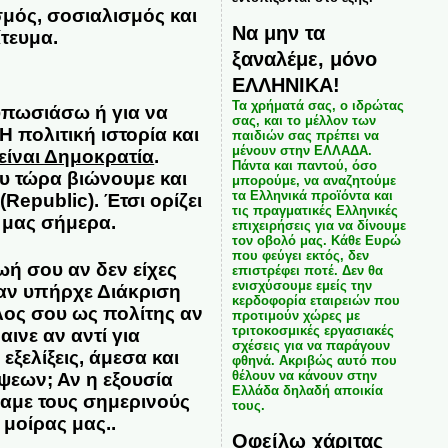
μός, σοσιαλισμός και
Να μην τα
ίτευμα
.
ξαναλέμε, μόνο
ΕΛΛΗΝΙΚΑ!
Τα χρήματά σας, ο ιδρώτας
τυπωσιάσω ή για να
σας, και το μέλλον των
 πολιτική ιστορία και
παιδιών σας πρέπει να
μένουν στην ΕΛΛΑΔΑ.
είναι Δημοκρατία
.
Πάντα και παντού, όσο
υ τώρα βιώνουμε και
μπορούμε, να αναζητούμε
τα Ελληνικά προϊόντα και
Republic). Έτσι ορίζει
τις πραγματικές Ελληνικές
 μας σήμερα.
επιχειρήσεις για να δίνουμε
τον οβολό μας. Κάθε Ευρώ
που φεύγει εκτός, δεν
ωή σου αν δεν είχες
επιστρέφει ποτέ. Δεν θα
ενισχύσουμε εμείς την
 αν υπήρχε Διάκριση
κερδοφορία εταιρειών που
όλος σου ως πολίτης αν
προτιμούν χώρες με
τριτοκοσμικές εργασιακές
αινε αν αντί για
σχέσεις για να παράγουν
 εξελίξεις, άμεσα και
φθηνά. Ακριβώς αυτό που
θέλουν να κάνουν στην
εων; Αν η εξουσία
Ελλάδα δηλαδή αποικία
αμε τους σημερινούς
τους.
ς μοίρας μας
..
Οφείλω χάριτας