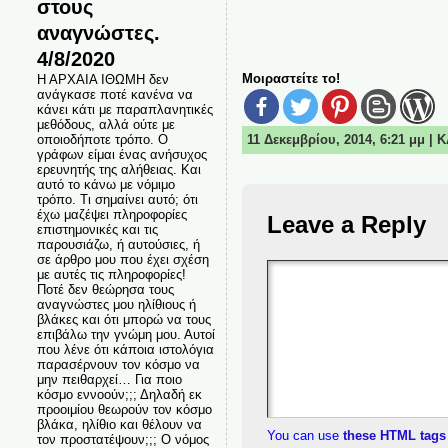
στους
αναγνώστες.
4/8/2020
Μοιραστείτε το!
Η ΑΡΧΑΙΑ ΙΘΩΜΗ δεν
ανάγκασε ποτέ κανένα να
κάνει κάτι με παραπλανητικές
μεθόδους, αλλά ούτε με
11 Δεκεμβρίου, 2014, 6:21 μμ |
οποιοδήποτε τρόπο. Ο
γράφων είμαι ένας ανήσυχος
ερευνητής της αλήθειας. Και
αυτό το κάνω με νόμιμο
τρόπο. Τι σημαίνει αυτό; ότι
έχω μαζέψει πληροφορίες
Leave a Reply
επιστημονικές και τις
παρουσιάζω, ή αυτούσιες, ή
σε άρθρο μου που έχει σχέση
με αυτές τις πληροφορίες!
Ποτέ δεν θεώρησα τους
αναγνώστες μου ηλίθιους ή
βλάκες και ότι μπορώ να τους
επιβάλω την γνώμη μου. Αυτοί
που λένε ότι κάποια ιστολόγια
παρασέρνουν τον κόσμο να
μην πειθαρχεί… Για ποιο
κόσμο εννοούν;;; Δηλαδή εκ
προοιμίου θεωρούν τον κόσμο
βλάκα, ηλίθιο και θέλουν να
You can use
these HTML tags
τον προστατέψουν;;; Ο νόμος