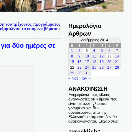
ση του τρέχοντος προγράμματος
Ημερολόγιο
εξαρτώνται τα επόμενα βήματα
»
Άρθρων
Δεκέμβριος 2014
για δύο ημέρες σε
Δ
Τ
Τ
Π
Π
Σ
Κ
1
2
3
4
5
6
7
8
9
10
11
12
13
14
15
16
17
18
19
20
21
22
23
24
25
26
27
28
29
30
31
« Νοέ
Ιαν »
ΑΝΑΚΟΙΝΩΣΗ
Ενημερώνω τους φίλους
αναγνώστες ότι κείμενα που
είναι σε άλλη γλώσσα
γραμμένα και δεν
συνοδεύονται από την
Ελληνική μετάφραση δεν θα
ανακοινώνονται, Ευχαριστώ!
“greeklish”