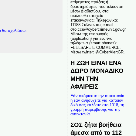
επίμεμπτες πράξεις ή
δραστηριότητες που τελούνται
μέσω Διαδικτύου, στα
ακόλουθα στοιχεία
επικοινωνίας: Τηλεφωνικά:
11188 Στέλνοντας e-mail
στο:ccu@cybercrimeunit.gov.gr
υ θα σχολιάσω.
Μέσω της εφαρμογής
(application) για έξυπνα
τηλέφωνα (smart phones):
FEELSAFE E-COMMERCE.
Μέσω twitter: @CyberAlertGR.
Η ΖΩΗ ΕΙΝΑΙ ΕΝΑ
ΔΩΡΟ ΜΟΝΑΔΙΚΟ
ΜΗΝ ΤΗΝ
ΑΦΑΙΡΕΙΣ
Εάν σκέφτεστε την αυτοκτονία
ή εάν ανησυχείτε για κάποιον
δικό σας καλέστε στο 1018, τη
γραμμή παρέμβασης για την
αυτοκτονία.
ΣΟΣ ζήτα βοήθεια
άμεσα από το 112