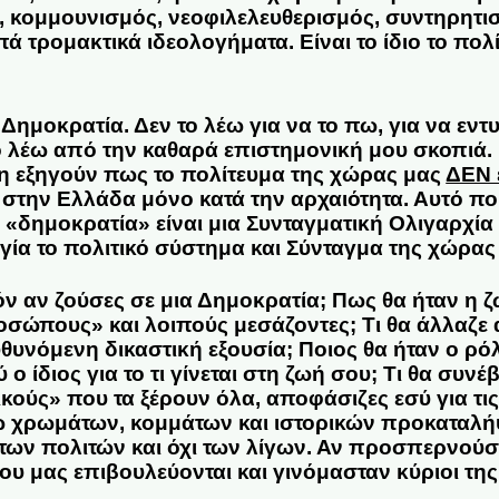
 κομμουνισμός, νεοφιλελευθερισμός, συντηρητισ
ιπά τρομακτικά ιδεολογήματα.
Είναι το ίδιο το πολ
 Δημοκρατία. Δεν το λέω για να το πω, για να εν
 λέω από την καθαρά επιστημονική μου σκοπιά. Η
μη εξηγούν πως το πολίτευμα της χώρας μας
ΔΕΝ 
στην Ελλάδα μόνο κατά την αρχαιότητα. Αυτό πο
«δημοκρατία» είναι μια Συνταγματική Ολιγαρχία (
ογία το πολιτικό σύστημα και Σύνταγμα της χώρας
πόν
αν ζούσες σε μια Δημοκρατία
; Πως θα ήταν η ζ
ροσώπους» και λοιπούς
μεσάζοντες
; Τι θα άλλαζε
υθυνόμενη δικαστική εξουσία
; Ποιος θα ήταν ο ρ
ύ ο ίδιος
για το τι γίνεται στη ζωή σου; Τι θα συνέβ
ικούς» που τα ξέρουν όλα, αποφάσιζες
εσύ
για τις
 χρωμάτων, κομμάτων και ιστορικών προκαταλήψ
 των
πολιτών
και όχι των λίγων. Αν προσπερνούσ
ου μας επιβουλεύονται και γινόμασταν
κύριοι τη