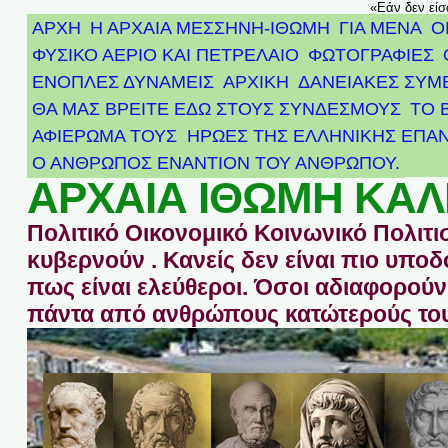
«Εάν δεν είσ
ΑΡΧΗ
Η ΑΡΧΑΙΑ ΜΕΣΣΗΝΗ-ΙΘΩΜΗ
ΓΙΑ ΜΕΝΑ
Ο
ΦΥΣΙΚΟ ΑΕΡΙΟ ΚΑΙ ΠΕΤΡΕΛΑΙΟ
ΦΩΤΟΓΡΑΦΙΕΣ
ΕΝΟΠΛΕΣ ΔΥΝΑΜΕΙΣ
ΑΡΧΙΚΉ
ΔΑΝΕΙΑΚΕΣ ΣΥΜ
ΘΑ ΜΑΣ ΒΡΕΙΤΕ ΕΔΩ ΣΤΟΥΣ ΣΥΝΔΕΣΜΟΥΣ
ΤΟ 
ΑΦΙΈΡΩΜΑ ΤΟΥΣ ΉΡΩΕΣ ΤΗΣ ΕΛΛΗΝΙΚΉΣ ΕΠΑΝ
Ο ΑΝΘΡΩΠΟΣ ΕΝΑΝΤΙΟΝ ΤΟΥ ΑΝΘΡΩΠΟΥ.
ΑΡΧΑΙΑ ΙΘΩΜΗ ΚΑΛ
Πολιτικό Οικονομικό Κοινωνικό Πολιτι
κυβερνούν . Κανείς δεν είναι πιο υπ
πως είναι ελεύθεροι. Όσοι αδιαφορούν 
πάντα από ανθρώπους κατώτερούς του