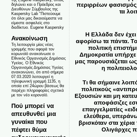
περιρρέων φασισμός,
δηλώνει και ο Πρόεδρος και
Διευθύνων Σύμβουλος της
τα λο
Kaspersky Lab "Πιστεύουμε
ότι όλοι μας δικαιούμαστε να
είμαστε ασφαλείς στο
διαδίκτυο. Eugene Kaspersky
Η Ελλάδα δεν έχει
Ανακοίνωση
αφορίσω τα πάντα. Το
Τη λειτουργία μίας νέας
πολιτική επιστή
γραμμής που αφορά τον
Δημοκρατία υπήρχε 
κορωνοϊό ανακοίνωσε ο
Εθνικός Οργανισμός Δημόσιας
μας παρουσιάζεται ως 
Υγείας. Ο Εθνικός
η πολιτειολ
Οργανισμός Δημόσιας Υγείας
ανακοινώνει, ότι από σήμερα
07.03.2020 λειτουργεί η
τηλεφωνική γραμμή 1135, η
Τι θα σήμαινε λοι
οποία επί 24ώρου βάσεως θα
πολιτικούς «αντιπ
παρέχει πληροφορίες σχετικά
Εξουσιών και μη
κατε
με τον νέο κοροναϊό.
αποφάσιζες
εσ
Πού μπορεί να
επαγγελματίες «ειδ
απευθυνθεί μια
ελεύθερα, υπεράνω
γυναίκα που
βρισκόταν στα χέρια
πέφτει θύμα
Ολιγάρχες
π