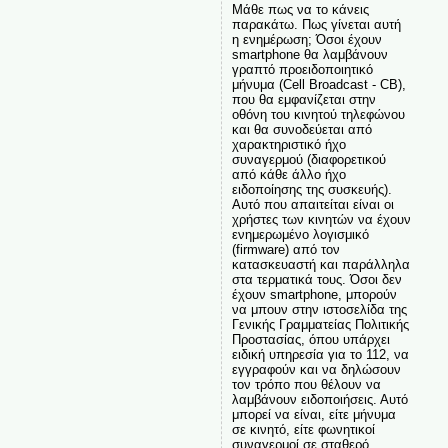
Μάθε πως να το κάνεις
παρακάτω. Πως γίνεται αυτή
η ενημέρωση; Όσοι έχουν
smartphone θα λαμβάνουν
γραπτό προειδοποιητικό
μήνυμα (Cell Broadcast - CB),
που θα εμφανίζεται στην
οθόνη του κινητού τηλεφώνου
και θα συνοδεύεται από
χαρακτηριστικό ήχο
συναγερμού (διαφορετικού
από κάθε άλλο ήχο
ειδοποίησης της συσκευής).
Αυτό που απαιτείται είναι οι
χρήστες των κινητών να έχουν
ενημερωμένο λογισμικό
(firmware) από τον
κατασκευαστή και παράλληλα
στα τερματικά τους. Όσοι δεν
έχουν smartphone, μπορούν
να μπουν στην ιστοσελίδα της
Γενικής Γραμματείας Πολιτικής
Προστασίας, όπου υπάρχει
ειδική υπηρεσία για το 112, να
εγγραφούν και να δηλώσουν
τον τρόπο που θέλουν να
λαμβάνουν ειδοποιήσεις. Αυτό
μπορεί να είναι, είτε μήνυμα
σε κινητό, είτε φωνητικοί
συναγερμοί σε σταθερό