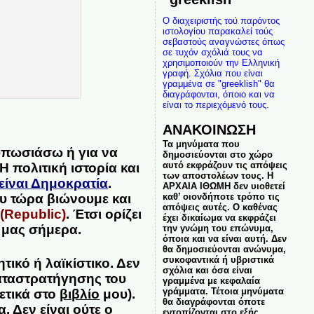
Ο διαχειριστής τού παρόντος
ιστολογίου παρακαλεί τούς
σεβαστούς αναγνώστες όπως
σε τυχόν σχόλιά τους να
χρησιμοποιούν την Ελληνική
γραφή. Σχόλια που είναι
γραμμένα σε "greeklish" θα
διαγράφονται, όποιο και να
είναι το περιεχόμενό τους.
ΑΝΑΚΟΙΝΩΣΗ
Τα μηνύματα που
τυπωσιάσω ή για να
δημοσιεύονται στο χώρο
αυτό εκφράζουν τις απόψεις
 πολιτική ιστορία και
των αποστολέων τους. Η
είναι Δημοκρατία
.
ΑΡΧΑΙΑ ΙΘΩΜΗ δεν υιοθετεί
καθ’ οιονδήποτε τρόπο τις
υ τώρα βιώνουμε και
απόψεις αυτές. Ο καθένας
α
(Republic)
. Έτσι ορίζει
έχει δικαίωμα να εκφράζει
 μας σήμερα.
την γνώμη του επώνυμα,
όποια και να είναι αυτή. Δεν
θα δημοσιεύονται ανώνυμα,
συκοφαντικά ή υβριστικά
ητικό ή λαϊκίστικο. Δεν
σχόλια και όσα είναι
καταστρατήγησης του
γραμμένα με κεφαλαία
γράμματα. Τέτοια μηνύματα
ετικά στο
βιβλίο
μου).
θα διαγράφονται όποτε
. Δεν είναι ούτε ο
εντοπίζονται στο εξής.