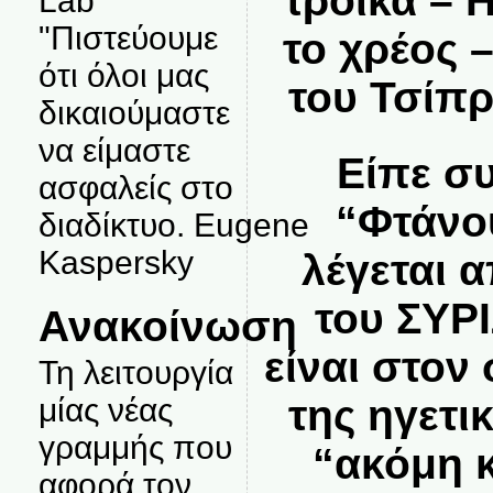
τρόικα – 
Lab
"Πιστεύουμε
το χρέος 
ότι όλοι μας
του Τσίπ
δικαιούμαστε
να είμαστε
Είπε σ
ασφαλείς στο
“Φτάνο
διαδίκτυο. Eugene
Kaspersky
λέγεται 
του ΣΥΡ
Ανακοίνωση
είναι στο
Τη λειτουργία
της ηγετι
μίας νέας
γραμμής που
“ακόμη κ
αφορά τον