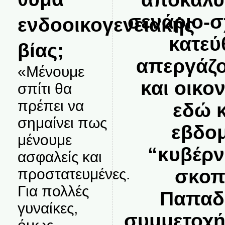
σενάριο-σ
ενδοοικογενειακής
κατεύ
βίας;
απεργάζο
«Μένουμε
και οικο
σπίτι θα
πρέπει να
εδώ κ
σημαίνει πως
εβδομ
μένουμε
“κυβέρν
ασφαλείς και
προστατευμένες.
σκοπ
Για πολλές
Παπαδή
γυναίκες,
συμμετοχή