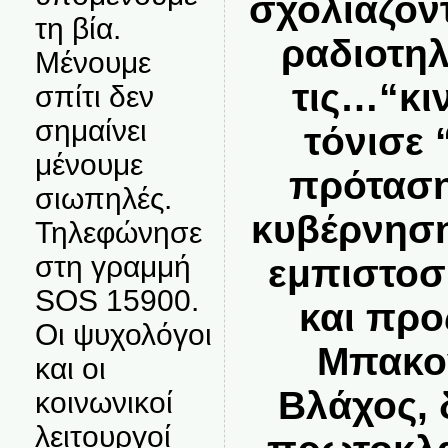
σχολιάζον
τη βία.
ραδιοτη
Μένουμε
τις…“κι
σπίτι δεν
σημαίνει
τόνισε
μένουμε
πρόταση
σιωπηλές.
κυβέρνηση
Τηλεφώνησε
στη γραμμή
εμπιστοσ
SOS 15900.
και προ
Οι ψυχολόγοι
Μπακογ
και οι
Βλάχος, 
κοινωνικοί
λειτουργοί