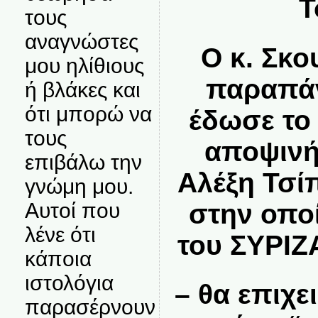
Τ
τους
αναγνώστες
Ο κ. Σκο
μου ηλίθιους
παραπά
ή βλάκες και
ότι μπορώ να
έδωσε το 
τους
αποψινή
επιβάλω την
Αλέξη Τσί
γνώμη μου.
στην οπο
Αυτοί που
λένε ότι
του ΣΥΡΙΖ
κάποια
ιστολόγια
– θα επιχε
παρασέρνουν