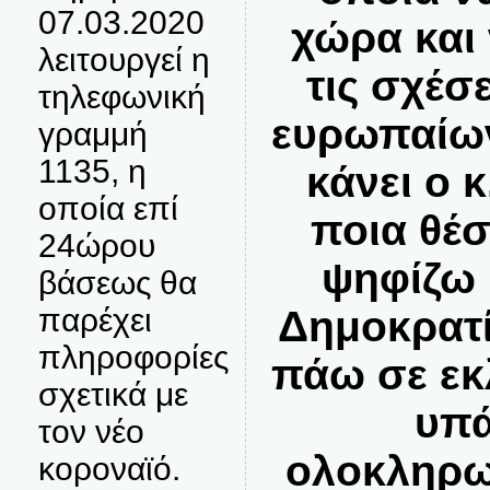
07.03.2020
χώρα και
λειτουργεί η
τις σχέσ
τηλεφωνική
ευρωπαίων
γραμμή
1135, η
κάνει ο 
οποία επί
ποια θέσ
24ώρου
ψηφίζω 
βάσεως θα
παρέχει
Δημοκρατί
πληροφορίες
πάω σε εκ
σχετικά με
υπά
τον νέο
ολοκληρω
κοροναϊό.