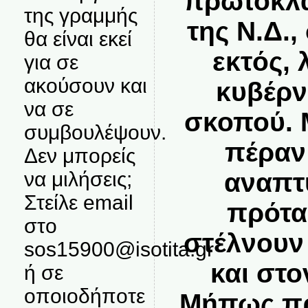
πρωτοκλα
της γραμμής
της Ν.Δ.,
θα είναι εκεί
εκτός, 
για σε
ακούσουν και
κυβέρν
να σε
σκοπού. 
συμβουλέψουν.
πέραν
Δεν μπορείς
αναπτ
να μιλήσεις;
Στείλε email
πρότα
στο
στέλνουν
sos15900@isotita.gr
και στο
ή σε
οποιοδήποτε
Μήπως πρ