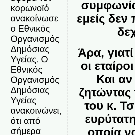
συμφωνία
κορωνοϊό
εμείς δεν 
ανακοίνωσε
ο Εθνικός
δε
Οργανισμός
Δημόσιας
Άρα, γιατ
Υγείας. Ο
οι εταίρο
Εθνικός
Και αν
Οργανισμός
Δημόσιας
ζητώντας
Υγείας
του κ. Τ
ανακοινώνει,
ευρύτατ
ότι από
οποία ν
σήμερα