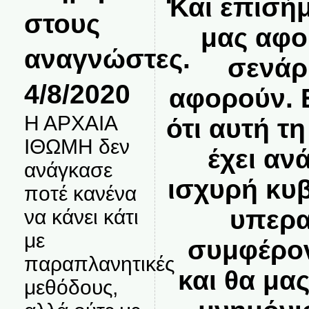
Και επισή
στους
μας αφο
αναγνώστες.
σενάρ
4/8/2020
αφορούν. 
Η ΑΡΧΑΙΑ
ότι αυτή τ
ΙΘΩΜΗ δεν
έχει αν
ανάγκασε
ισχυρή κυ
ποτέ κανένα
υπερα
να κάνει κάτι
με
συμφέρον
παραπλανητικές
και θα μα
μεθόδους,