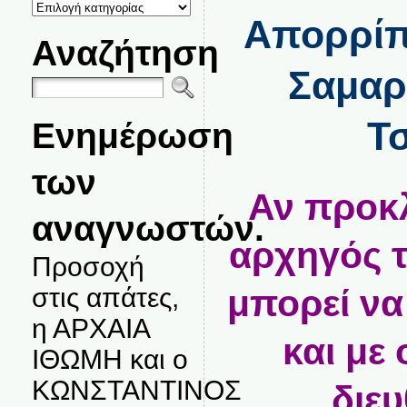
ΚΑΤΗΓΟΡΙΕΣ
ΘΕΜΑΤΩΝ
Απορρίπτ
Αναζήτηση
Σαμαρ
Τ
Ενημέρωση
των
Αν προκλ
αναγνωστών.
αρχηγός 
Προσοχή
στις απάτες,
μπορεί να
η ΑΡΧΑΙΑ
και με
ΙΘΩΜΗ και ο
ΚΩΝΣΤΑΝΤΙΝΟΣ
διε