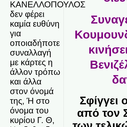
ΚΑΝΕΛΛΟΠΟΥΛΟΣ
δεν φέρει
Συναγ
καμία ευθύνη
Κουμουνδ
για
οποιαδήποτε
κινήσε
συναλλαγή
με κάρτες η
Βενιζέ
άλλον τρόπω
δα
και άλλα
στον όνομά
Σφίγγει 
της, Ή στο
όνομα του
από τον 
κυρίου Γ. Θ,
των τελι