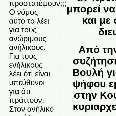
προστατέψουν;;;
μπορεί να
Ο νόμος
και με
αυτό το λέει
για τους
διε
ανώριμους
ανήλικους.
Από τη
Για τους
συζήτησ
ενήλικους
Βουλή γι
λέει ότι είναι
ψήφου ε
υπεύθυνοι
για ότι
στην Κο
πράττουν.
κυριαρχε
Στον ανήλικο