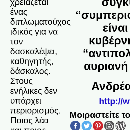
συγκ
χρειάζεται
ένας
“συμπερι
διπλωματούχος
είνα
ιδικός για να
κυβέρνη
τον
δασκαλέψει,
“αντιπολ
καθηγητής,
αυριανή
δάσκαλος.
Στους
Ανδρέα
ενήλικες δεν
υπάρχει
http://
περιορισμός.
Μοιραστείτε το
Ποιος λέει