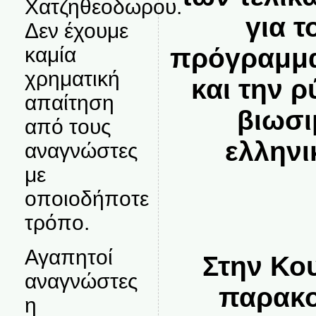
Χατζηθεοδωρου.
για τ
Δεν έχουμε
καμία
πρόγραμμ
χρηματική
και την ρ
απαίτηση
βιωσι
από τους
ελληνι
αναγνώστες
με
οποιοδήποτε
τρόπο.
Αγαπητοί
Στην Κο
αναγνώστες
παρακο
η