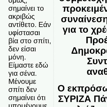
όμως,
προκειμέ
σημαίνει το
ακριβώς
συναίνεση
αντίθετο. Εάν
για το χρ
υφίστασαι
Προέ
βία στο σπίτι,
δεν είσαι
Δημοκρα
μόνη.
Συντ
Είμαστε εδώ
ανα
για σένα.
Μένουμε
Ο εκπρόσω
σπίτι δεν
ΣΥΡΙΖΑ Πά
σημαίνει ότι
υπομένουμε