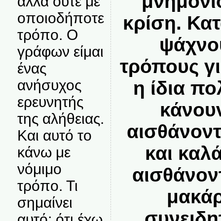
μνημόνι
αλλά ούτε με
οποιοδήποτε
κρίση. Κα
τρόπο. Ο
ψάχνο
γράφων είμαι
τρόπους γι
ένας
ανήσυχος
η ίδια πο
ερευνητής
κάνου
της αλήθειας.
αισθάνοντ
Και αυτό το
και καλ
κάνω με
νόμιμο
αισθάνον
τρόπο. Τι
μακάρ
σημαίνει
συνειδη
αυτό; ότι έχω