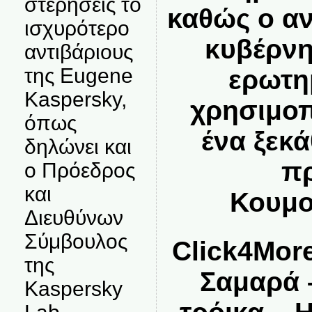
στερήσεις το
καθώς ο α
ισχυρότερο
κυβέρνη
αντιβάριους
της Eugene
ερωτη
Kaspersky,
χρησιμοπ
όπως
ένα ξεκ
δηλώνει και
πρ
ο Πρόεδρος
και
Κουμο
Διευθύνων
Σύμβουλος
Click4Mor
της
Σαμαρά 
Kaspersky