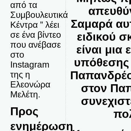
από τα
απευθύν
Συμβουλευτικά
Σαμαρά αυ
Κέντρα ” λέει
σε ένα βίντεο
ειδικού 
που ανέβασε
είναι μια
στο
υπόθεσης
Instagram
Παπανδρέο
της η
Ελεονώρα
στον Παπ
Μελέτη.
συνεχιστ
Προς
πολ
ενημέρωση