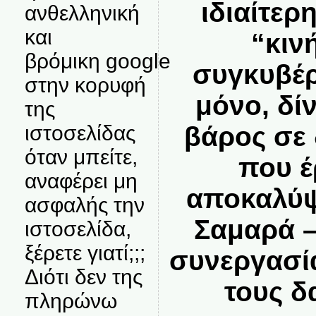
ιδιαίτερ
ανθελληνική
και
“κιν
βρόμικη google
συγκυβέρ
στην κορυφή
μόνο, δί
της
ιστοσελίδας
βάρος σε
όταν μπείτε,
που έ
αναφέρει μη
αποκαλύψ
ασφαλής την
Σαμαρά –
ιστοσελίδα,
ξέρετε γιατί;;;
συνεργασί
Διότι δεν της
τους δ
πληρώνω