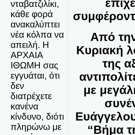
επιχ
νταβατζιλίκι,
κάθε φορά
συμφέροντ
ανακαλύπτει
νέα κόλπα να
Από τη
απειλή. Η
Κυριακή λ
ΑΡΧΑΙΑ
της α
ΙΘΩΜΗ σας
αντιπολί
εγγυάται, ότι
δεν
με μεγάλ
διατρέχετε
συνέ
κανένα
Ευάγγελου
κίνδυνο, διότι
πληρώνω με
“Βήμα τ