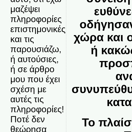
μαζέψει
ευθύνε
πληροφορίες
οδήγησαν
επιστημονικές
χώρα και 
και τις
ή κακώ
παρουσιάζω,
ή αυτούσιες,
προσ
ή σε άρθρο
αν
μου που έχει
συνυπεύθυ
σχέση με
αυτές τις
κατα
πληροφορίες!
Ποτέ δεν
Το πλαίσ
θεώρησα