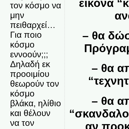
εικόνα “
τον κόσμο να
αν
μην
πειθαρχεί…
– θα δώ
Για ποιο
κόσμο
Πρόγραμ
εννοούν;;;
Δηλαδή εκ
– θα α
προοιμίου
“τεχνη
θεωρούν τον
κόσμο
– θα α
βλάκα, ηλίθιο
“σκανδαλολ
και θέλουν
να τον
αν προκ