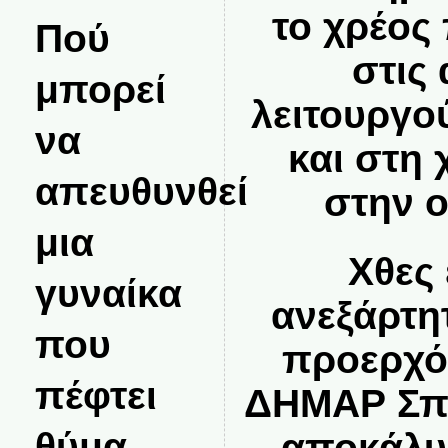
το χρέος
Πού
στις
μπορεί
λειτουργο
να
και στη 
απευθυνθεί
στην 
μια
Χθες
γυναίκα
ανεξάρτη
που
προερχό
πέφτει
ΔΗΜΑΡ Σπ
θύμα
αποκάλυ