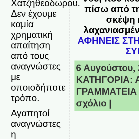
Χατζηθεοδωρου.
πίσω από τη
Δεν έχουμε
σκέψη κ
καμία
λαχανιασμέ
χρηματική
ΑΦΗΝΕΙΣ ΣΤΗ
απαίτηση
ΣΥ
από τους
αναγνώστες
6 Αυγούστου, 
με
ΚΑΤΗΓΟΡΙΑ:
οποιοδήποτε
ΓΡΑΜΜΑΤΕΙΑ
τρόπο.
σχόλιο
|
Αγαπητοί
αναγνώστες
η