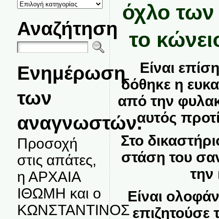
ΚΑΤΗΓΟΡΙΕΣ
όχλο των
ΘΕΜΑΤΩΝ
Αναζήτηση
το κώνει
Είναι επίση
Ενημέρωση
δόθηκε η ευκα
των
από την φυλακ
αυτός προτ
αναγνωστών.
Στο δικαστήρι
Προσοχή
στάση του σα
στις απάτες,
την
η ΑΡΧΑΙΑ
ΙΘΩΜΗ και ο
Είναι ολοφάν
ΚΩΝΣΤΑΝΤΙΝΟΣ
επιζητούσε