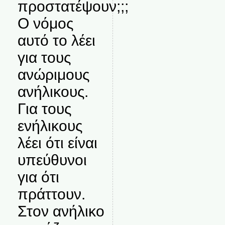
προστατέψουν;;;
Ο νόμος
αυτό το λέει
για τους
ανώριμους
ανήλικους.
Για τους
ενήλικους
λέει ότι είναι
υπεύθυνοι
για ότι
πράττουν.
Στον ανήλικο