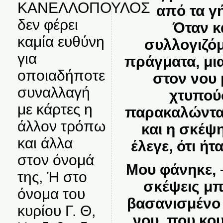
ΚΑΝΕΛΛΟΠΟΥΛΟΣ
από τα γ
δεν φέρει
Όταν κ
καμία ευθύνη
συλλογιζό
για
πράγματα, μ
οποιαδήποτε
στον νου 
συναλλαγή
χτυπού
με κάρτες η
παρακαλώντα
άλλον τρόπω
και η σκέψ
και άλλα
έλεγε, ότι ήτ
στον όνομά
Μου φάνηκε, 
της, Ή στο
σκέψεις μπ
όνομα του
βασανισμένο
κυρίου Γ. Θ,
νου, που κου