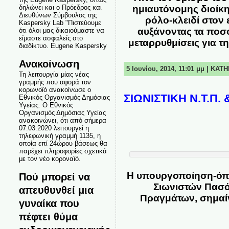
δηλώνει και ο Πρόεδρος και
ημιαυτόνομης διοίκη
Διευθύνων Σύμβουλος της
ρόλο-κλειδί στον
Kaspersky Lab "Πιστεύουμε
αυξάνοντας τα ποσ
ότι όλοι μας δικαιούμαστε να
είμαστε ασφαλείς στο
μεταρρυθμίσεις για 
διαδίκτυο. Eugene Kaspersky
Ανακοίνωση
5 Ιουνίου, 2014, 11:01 μμ | ΚΑ
Τη λειτουργία μίας νέας
γραμμής που αφορά τον
κορωνοϊό ανακοίνωσε ο
ΣΙΩΝΙΣΤΙΚΗ Ν.Τ.Π.
Εθνικός Οργανισμός Δημόσιας
Υγείας. Ο Εθνικός
Οργανισμός Δημόσιας Υγείας
ανακοινώνει, ότι από σήμερα
07.03.2020 λειτουργεί η
τηλεφωνική γραμμή 1135, η
οποία επί 24ώρου βάσεως θα
παρέχει πληροφορίες σχετικά
με τον νέο κοροναϊό.
Η υπουργοποίηση-όπω
Πού μπορεί να
Σιωνιστών Πασό
απευθυνθεί μια
Πραγμάτων, σημαίν
γυναίκα που
πέφτει θύμα