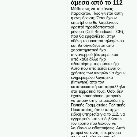
άμεσα από το 112
Μάθε πως να το κάνεις
παρακάτω. Πως γίνεται αυτή
η ενημέρωση; Όσοι έχουν
smartphone θα λαμβάνουν
γραπτό προειδοποιητικό
μήνυμα (Cell Broadcast - CB),
που θα εμφανίζεται στην
οθόνη του κινητού τηλεφώνου
και θα συνοδεύεται από
χαρακτηριστικό ήχο
συναγερμού (διαφορετικού
από κάθε άλλο ήχο
ειδοποίησης της συσκευής).
Αυτό που απαιτείται είναι οι
χρήστες των κινητών να έχουν
ενημερωμένο λογισμικό
(firmware) από τον
κατασκευαστή και παράλληλα
στα τερματικά τους. Όσοι δεν
έχουν smartphone, μπορούν
να μπουν στην ιστοσελίδα της
Γενικής Γραμματείας Πολιτικής
Προστασίας, όπου υπάρχει
ειδική υπηρεσία για το 112, να
εγγραφούν και να δηλώσουν
τον τρόπο που θέλουν να
λαμβάνουν ειδοποιήσεις. Αυτό
μπορεί να είναι, είτε μήνυμα