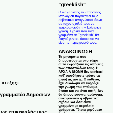
“greeklish”
Ο διαχειριστής τού παρόντος
ιστολογίου παρακαλεί τούς
σεβαστούς αναγνώστες όπως
σε τυχόν σχόλιά τους να
χρησιμοποιούν την Ελληνική
γραφή. Σχόλια που είναι
γραμμένα σε "greeklish" θα
διαγράφονται, όποιο και να
είναι το περιεχόμενό τους.
ΑΝΑΚΟΙΝΩΣΗ
Τα μηνύματα που
δημοσιεύονται στο χώρο
αυτό εκφράζουν τις απόψεις
των αποστολέων τους. Η
ΑΡΧΑΙΑ ΙΘΩΜΗ δεν υιοθετεί
καθ’ οιονδήποτε τρόπο τις
απόψεις αυτές. Ο καθένας
το εξής:
έχει δικαίωμα να εκφράζει
την γνώμη του επώνυμα,
όποια και να είναι αυτή. Δεν
ύ γραμματέα Δημοσίων
θα δημοσιεύονται ανώνυμα,
συκοφαντικά ή υβριστικά
σχόλια και όσα είναι
γραμμένα με κεφαλαία
γράμματα. Τέτοια μηνύματα
 ως επικεφαλής μιας