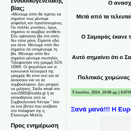
ενδοοικογενειακής
Ο ανασχ
βίας;
«Μένουμε σπίτι θα πρέπει να
Μετά από τα τελευτα
σημαίνει πως μένουμε
ασφαλείς και προστατευμένες.
Για πολλές γυναίκες, όμως,
σημαίνει το ακριβώς αντίθετο.
Ο Σαμαράς έκανε 
Εάν υφίστασαι βία στο σπίτι,
δεν είσαι μόνη. Είμαστε εδώ
για σένα. Μένουμε σπίτι δεν
σημαίνει ότι υπομένουμε τη
βία. Μένουμε σπίτι δεν
Αυτό σημαίνει ότι ο 
σημαίνει μένουμε σιωπηλές.
Τηλεφώνησε στη γραμμή SOS
15900. Οι ψυχολόγοι και οι
κοινωνικοί λειτουργοί της
γραμμής θα είναι εκεί για σε
Πολιτικός χειμώνας
ακούσουν και να σε
συμβουλέψουν. Δεν μπορείς
να μιλήσεις; Στείλε email στο
5 Ιουνίου, 2014, 10:08 μμ | ΚΑ
sos15900@isotita.gr ή σε
οποιοδήποτε από τα
Συμβουλευτικά Κέντρα ” λέει
σε ένα βίντεο που ανέβασε
Ξανά μανά!!! Η Ευρ
στο Instagram της η
Ελεονώρα Μελέτη.
Προς ενημέρωση