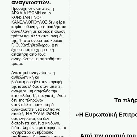
αναγνωστών.
Προσοχή στις απάτες, η
ΑΡΧΑΙΑ ΙΘΩΜΗ και ο
ΚΩΝΣΤΑΝΤΙΝΟΣ
ΚΑΝΕΛΛΟΠΟΥΛΟΣ δεν φέρει
καμία ευθύνη για οποιαδήποτε
συναλλαγή με κάρτες η άλλον
τρόπω και άλλα στον όνομά
της, Ή στο όνομα του κυρίου
Γ. Θ, Χατζηθεοδωρου. Δεν
έχουμε καμία χρηματική
απαίτηση από τους
αναγνώστες με οποιοδήποτε
τρόπο.
Αγαπητοί αναγνώστες η
ανθελληνική και
βρόμικη google στην κορυφή
της ιστοσελίδας όταν μπείτε,
αναφέρει μη ασφαλής την
ιστοσελίδα, ξέρετε γιατί;;; Διότι
Το πλήρ
δεν της πληρώνω
νταβατζιλίκι, κάθε φορά
ανακαλύπτει νέα κόλπα να
«Η Ευρωπαϊκή Επιτρο
απειλή. Η ΑΡΧΑΙΑ ΙΘΩΜΗ
σας εγγυάται, ότι δεν
διατρέχετε κανένα κίνδυνο,
διότι πληρώνω με στερήσεις το
ισχυρότερο αντιβάριους
Από τον ορισμό του
της Eugene Kaspersky, όπως