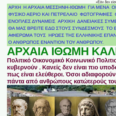
«Εάν δεν είσ
ΑΡΧΗ
Η ΑΡΧΑΙΑ ΜΕΣΣΗΝΗ-ΙΘΩΜΗ
ΓΙΑ ΜΕΝΑ
Ο
ΦΥΣΙΚΟ ΑΕΡΙΟ ΚΑΙ ΠΕΤΡΕΛΑΙΟ
ΦΩΤΟΓΡΑΦΙΕΣ
ΕΝΟΠΛΕΣ ΔΥΝΑΜΕΙΣ
ΑΡΧΙΚΉ
ΔΑΝΕΙΑΚΕΣ ΣΥΜ
ΘΑ ΜΑΣ ΒΡΕΙΤΕ ΕΔΩ ΣΤΟΥΣ ΣΥΝΔΕΣΜΟΥΣ
ΤΟ 
ΑΦΙΈΡΩΜΑ ΤΟΥΣ ΉΡΩΕΣ ΤΗΣ ΕΛΛΗΝΙΚΉΣ ΕΠΑΝ
Ο ΑΝΘΡΩΠΟΣ ΕΝΑΝΤΙΟΝ ΤΟΥ ΑΝΘΡΩΠΟΥ.
ΑΡΧΑΙΑ ΙΘΩΜΗ ΚΑΛ
Πολιτικό Οικονομικό Κοινωνικό Πολιτι
κυβερνούν . Κανείς δεν είναι πιο υπ
πως είναι ελεύθεροι. Όσοι αδιαφορούν 
πάντα από ανθρώπους κατώτερούς του