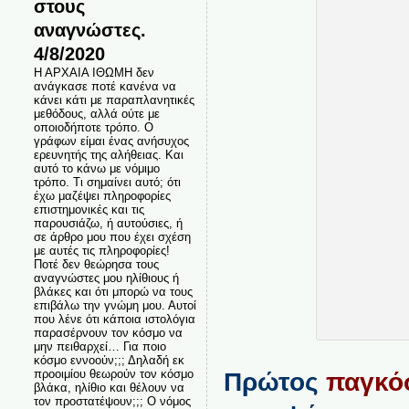
στους
αναγνώστες.
4/8/2020
Η ΑΡΧΑΙΑ ΙΘΩΜΗ δεν
ανάγκασε ποτέ κανένα να
κάνει κάτι με παραπλανητικές
μεθόδους, αλλά ούτε με
οποιοδήποτε τρόπο. Ο
γράφων είμαι ένας ανήσυχος
ερευνητής της αλήθειας. Και
αυτό το κάνω με νόμιμο
τρόπο. Τι σημαίνει αυτό; ότι
έχω μαζέψει πληροφορίες
επιστημονικές και τις
παρουσιάζω, ή αυτούσιες, ή
σε άρθρο μου που έχει σχέση
με αυτές τις πληροφορίες!
Ποτέ δεν θεώρησα τους
αναγνώστες μου ηλίθιους ή
βλάκες και ότι μπορώ να τους
επιβάλω την γνώμη μου. Αυτοί
που λένε ότι κάποια ιστολόγια
παρασέρνουν τον κόσμο να
μην πειθαρχεί… Για ποιο
κόσμο εννοούν;;; Δηλαδή εκ
προοιμίου θεωρούν τον κόσμο
Πρώτος
παγκό
βλάκα, ηλίθιο και θέλουν να
τον προστατέψουν;;; Ο νόμος