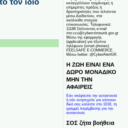
ό τον ίδιο
καταγγέλλουν παράνομες ή
επίμεμπτες πράξεις ή
δραστηριότητες που τελούνται
μέσω Διαδικτύου, στα
ακόλουθα στοιχεία
επικοινωνίας: Τηλεφωνικά:
11188 Στέλνοντας e-mail
στο:ccu@cybercrimeunit.gov.gr
Μέσω της εφαρμογής
(application) για έξυπνα
τηλέφωνα (smart phones):
FEELSAFE E-COMMERCE.
Μέσω twitter: @CyberAlertGR.
Η ΖΩΗ ΕΙΝΑΙ ΕΝΑ
ΔΩΡΟ ΜΟΝΑΔΙΚΟ
ΜΗΝ ΤΗΝ
ΑΦΑΙΡΕΙΣ
Εάν σκέφτεστε την αυτοκτονία
ή εάν ανησυχείτε για κάποιον
δικό σας καλέστε στο 1018, τη
γραμμή παρέμβασης για την
αυτοκτονία.
ΣΟΣ ζήτα βοήθεια