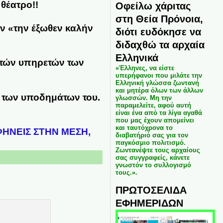
θέατρο!!
Οφείλω χάριτας
στη Θεία Πρόνοια,
αν «την έξωθεν καλήν
διότι ευδόκησε να
διδαχθώ τα αρχαία
Ελληνικά
στών υπηρετών των
«Έλληνες, να είστε
υπερήφανοι που μιλάτε την
Ελληνική γλώσσα ζωντανή
και μητέρα όλων των άλλων
α των υποδημάτων του.
γλωσσών. Μη την
παραμελείτε, αφού αυτή
είναι ένα από τα λίγα αγαθά
που μας έχουν απομείνει
και ταυτόχρονα το
ΦΗΝΕΙΣ ΣΤΗΝ ΜΕΣΗ,
διαβατήριό σας για τον
παγκόσμιο πολιτισμό.
Ζωντανέψτε τους αρχαίους
σας συγγραφείς, κάνετε
γνωστόν το συλλογισμό
τους.».
ΠΡΩΤΟΣΕΛΙΔΑ
ΕΦΗΜΕΡΙΔΩΝ