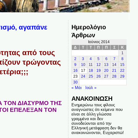
τισμό, αγαπάνε
Ημερολόγιο
Άρθρων
Ιούνιος 2014
Δ
Τ
Τ
Π
Π
Σ
Κ
τητας από τους
1
2
3
4
5
6
7
8
πίζουν τρώγοντας
9
10
11
12
13
14
15
τέρια;;;
16
17
18
19
20
21
22
23
24
25
26
27
28
29
30
« Μάι
Ιούλ »
ΑΝΑΚΟΙΝΩΣΗ
Α ΤΟΝ ΔΙΑΣΥΡΜΟ ΤΗΣ
Ενημερώνω τους φίλους
ΑΥΤΟΙ ΕΠΕΛΕΞΑΝ ΤΟΝ
αναγνώστες ότι κείμενα που
είναι σε άλλη γλώσσα
γραμμένα και δεν
συνοδεύονται από την
Ελληνική μετάφραση δεν θα
ανακοινώνονται, Ευχαριστώ!