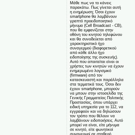
Μάθε πως να το κάνεις
παρακάτω. Πως γίνεται αυτή
η ενημέρωση; Όσοι έχουν
smartphone θα λαμβάνουν
γραπτό προειδοποιητικό
μήνυμα (Cell Broadcast - CB),
που θα εμφανίζεται στην
οθόνη του κινητού τηλεφώνου
και θα συνοδεύεται από
χαρακτηριστικό ήχο
συναγερμού (διαφορετικού
από κάθε άλλο ήχο
ειδοποίησης της συσκευής).
Αυτό που απαιτείται είναι οι
χρήστες των κινητών να έχουν
ενημερωμένο λογισμικό
(firmware) από τον
κατασκευαστή και παράλληλα
στα τερματικά τους. Όσοι δεν
έχουν smartphone, μπορούν
να μπουν στην ιστοσελίδα της
Γενικής Γραμματείας Πολιτικής
Προστασίας, όπου υπάρχει
ειδική υπηρεσία για το 112, να
εγγραφούν και να δηλώσουν
τον τρόπο που θέλουν να
λαμβάνουν ειδοποιήσεις. Αυτό
μπορεί να είναι, είτε μήνυμα
σε κινητό, είτε φωνητικοί
συναγερμοί σε σταθερό