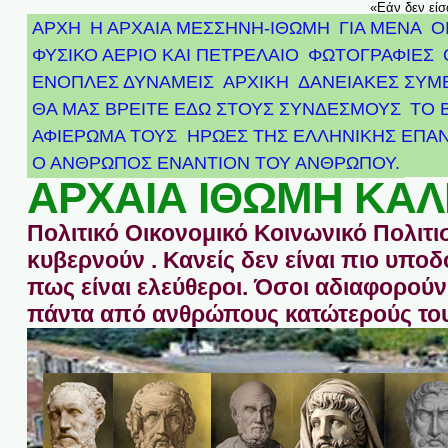
«Εάν δεν είσ
ΑΡΧΗ
Η ΑΡΧΑΙΑ ΜΕΣΣΗΝΗ-ΙΘΩΜΗ
ΓΙΑ ΜΕΝΑ
Ο
ΦΥΣΙΚΟ ΑΕΡΙΟ ΚΑΙ ΠΕΤΡΕΛΑΙΟ
ΦΩΤΟΓΡΑΦΙΕΣ
ΕΝΟΠΛΕΣ ΔΥΝΑΜΕΙΣ
ΑΡΧΙΚΉ
ΔΑΝΕΙΑΚΕΣ ΣΥΜ
ΘΑ ΜΑΣ ΒΡΕΙΤΕ ΕΔΩ ΣΤΟΥΣ ΣΥΝΔΕΣΜΟΥΣ
ΤΟ 
ΑΦΙΈΡΩΜΑ ΤΟΥΣ ΉΡΩΕΣ ΤΗΣ ΕΛΛΗΝΙΚΉΣ ΕΠΑΝ
Ο ΑΝΘΡΩΠΟΣ ΕΝΑΝΤΙΟΝ ΤΟΥ ΑΝΘΡΩΠΟΥ.
ΑΡΧΑΙΑ ΙΘΩΜΗ ΚΑΛ
Πολιτικό Οικονομικό Κοινωνικό Πολιτι
κυβερνούν . Κανείς δεν είναι πιο υπ
πως είναι ελεύθεροι. Όσοι αδιαφορούν 
πάντα από ανθρώπους κατώτερούς του