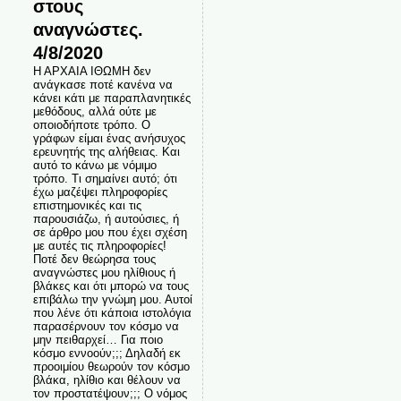
στους
αναγνώστες.
4/8/2020
Η ΑΡΧΑΙΑ ΙΘΩΜΗ δεν
ανάγκασε ποτέ κανένα να
κάνει κάτι με παραπλανητικές
μεθόδους, αλλά ούτε με
οποιοδήποτε τρόπο. Ο
γράφων είμαι ένας ανήσυχος
ερευνητής της αλήθειας. Και
αυτό το κάνω με νόμιμο
τρόπο. Τι σημαίνει αυτό; ότι
έχω μαζέψει πληροφορίες
επιστημονικές και τις
παρουσιάζω, ή αυτούσιες, ή
σε άρθρο μου που έχει σχέση
με αυτές τις πληροφορίες!
Ποτέ δεν θεώρησα τους
αναγνώστες μου ηλίθιους ή
βλάκες και ότι μπορώ να τους
επιβάλω την γνώμη μου. Αυτοί
που λένε ότι κάποια ιστολόγια
παρασέρνουν τον κόσμο να
μην πειθαρχεί… Για ποιο
κόσμο εννοούν;;; Δηλαδή εκ
προοιμίου θεωρούν τον κόσμο
βλάκα, ηλίθιο και θέλουν να
τον προστατέψουν;;; Ο νόμος