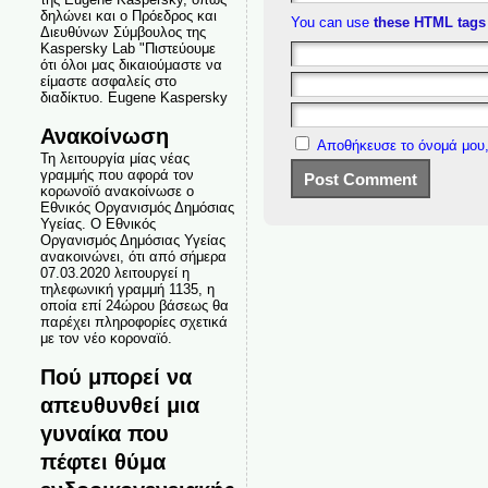
δηλώνει και ο Πρόεδρος και
You can use
these HTML tags
Διευθύνων Σύμβουλος της
Kaspersky Lab "Πιστεύουμε
ότι όλοι μας δικαιούμαστε να
είμαστε ασφαλείς στο
διαδίκτυο. Eugene Kaspersky
Ανακοίνωση
Αποθήκευσε το όνομά μου,
Τη λειτουργία μίας νέας
γραμμής που αφορά τον
κορωνοϊό ανακοίνωσε ο
Εθνικός Οργανισμός Δημόσιας
Υγείας. Ο Εθνικός
Οργανισμός Δημόσιας Υγείας
ανακοινώνει, ότι από σήμερα
07.03.2020 λειτουργεί η
τηλεφωνική γραμμή 1135, η
οποία επί 24ώρου βάσεως θα
παρέχει πληροφορίες σχετικά
με τον νέο κοροναϊό.
Πού μπορεί να
απευθυνθεί μια
γυναίκα που
πέφτει θύμα