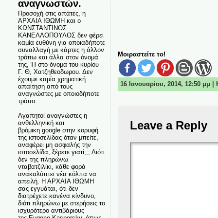
αναγνωστών.
Προσοχή στις απάτες, η
ΑΡΧΑΙΑ ΙΘΩΜΗ και ο
ΚΩΝΣΤΑΝΤΙΝΟΣ
ΚΑΝΕΛΛΟΠΟΥΛΟΣ δεν φέρει
καμία ευθύνη για οποιαδήποτε
συναλλαγή με κάρτες η άλλον
Μοιραστείτε το!
τρόπω και άλλα στον όνομά
της, Ή στο όνομα του κυρίου
Γ. Θ, Χατζηθεοδωρου. Δεν
έχουμε καμία χρηματική
16 Ιανουαρίου, 2014, 12:50 μμ 
απαίτηση από τους
αναγνώστες με οποιοδήποτε
τρόπο.
Αγαπητοί αναγνώστες η
Leave a Reply
ανθελληνική και
βρόμικη google στην κορυφή
της ιστοσελίδας όταν μπείτε,
αναφέρει μη ασφαλής την
ιστοσελίδα, ξέρετε γιατί;;; Διότι
δεν της πληρώνω
νταβατζιλίκι, κάθε φορά
ανακαλύπτει νέα κόλπα να
απειλή. Η ΑΡΧΑΙΑ ΙΘΩΜΗ
σας εγγυάται, ότι δεν
διατρέχετε κανένα κίνδυνο,
διότι πληρώνω με στερήσεις το
ισχυρότερο αντιβάριους
της Eugene Kaspersky, όπως