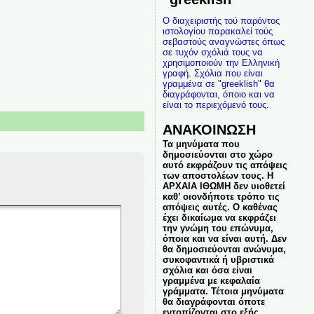
Ο διαχειριστής τού παρόντος
ιστολογίου παρακαλεί τούς
σεβαστούς αναγνώστες όπως
σε τυχόν σχόλιά τους να
χρησιμοποιούν την Ελληνική
γραφή. Σχόλια που είναι
γραμμένα σε "greeklish" θα
διαγράφονται, όποιο και να
είναι το περιεχόμενό τους.
ΑΝΑΚΟΙΝΩΣΗ
Τα μηνύματα που
δημοσιεύονται στο χώρο
αυτό εκφράζουν τις απόψεις
των αποστολέων τους. Η
ΑΡΧΑΙΑ ΙΘΩΜΗ δεν υιοθετεί
καθ’ οιονδήποτε τρόπο τις
απόψεις αυτές. Ο καθένας
έχει δικαίωμα να εκφράζει
την γνώμη του επώνυμα,
όποια και να είναι αυτή. Δεν
θα δημοσιεύονται ανώνυμα,
συκοφαντικά ή υβριστικά
σχόλια και όσα είναι
γραμμένα με κεφαλαία
γράμματα. Τέτοια μηνύματα
θα διαγράφονται όποτε
εντοπίζονται στο εξής.