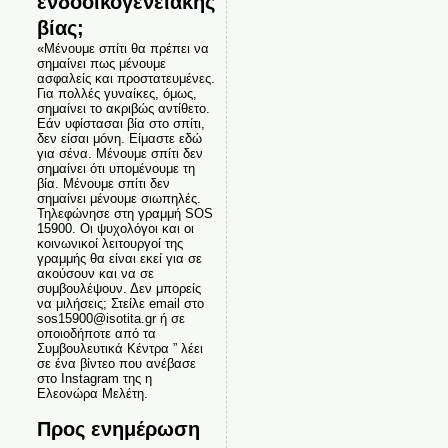
ενδοοικογενειακής
βίας;
«Μένουμε σπίτι θα πρέπει να
σημαίνει πως μένουμε
ασφαλείς και προστατευμένες.
Για πολλές γυναίκες, όμως,
σημαίνει το ακριβώς αντίθετο.
Εάν υφίστασαι βία στο σπίτι,
δεν είσαι μόνη. Είμαστε εδώ
για σένα. Μένουμε σπίτι δεν
σημαίνει ότι υπομένουμε τη
βία. Μένουμε σπίτι δεν
σημαίνει μένουμε σιωπηλές.
Τηλεφώνησε στη γραμμή SOS
15900. Οι ψυχολόγοι και οι
κοινωνικοί λειτουργοί της
γραμμής θα είναι εκεί για σε
ακούσουν και να σε
συμβουλέψουν. Δεν μπορείς
να μιλήσεις; Στείλε email στο
sos15900@isotita.gr ή σε
οποιοδήποτε από τα
Συμβουλευτικά Κέντρα ” λέει
σε ένα βίντεο που ανέβασε
στο Instagram της η
Ελεονώρα Μελέτη.
Προς ενημέρωση