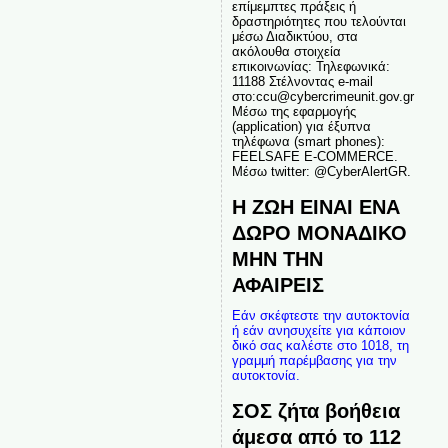
επίμεμπτες πράξεις ή
δραστηριότητες που τελούνται
μέσω Διαδικτύου, στα
ακόλουθα στοιχεία
επικοινωνίας: Τηλεφωνικά:
11188 Στέλνοντας e-mail
στο:ccu@cybercrimeunit.gov.gr
Μέσω της εφαρμογής
(application) για έξυπνα
τηλέφωνα (smart phones):
FEELSAFE E-COMMERCE.
Μέσω twitter: @CyberAlertGR.
Η ΖΩΗ ΕΙΝΑΙ ΕΝΑ
ΔΩΡΟ ΜΟΝΑΔΙΚΟ
ΜΗΝ ΤΗΝ
ΑΦΑΙΡΕΙΣ
Εάν σκέφτεστε την αυτοκτονία
ή εάν ανησυχείτε για κάποιον
δικό σας καλέστε στο 1018, τη
γραμμή παρέμβασης για την
αυτοκτονία.
ΣΟΣ ζήτα βοήθεια
άμεσα από το 112