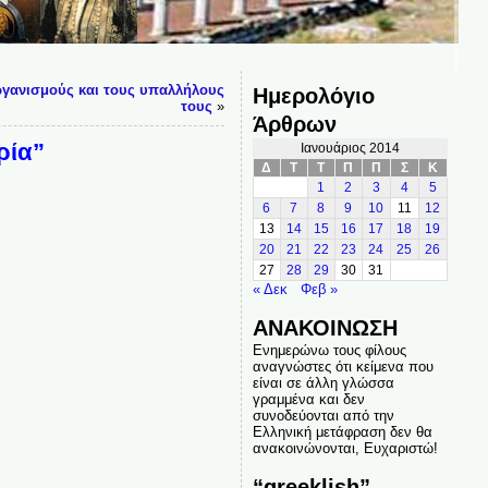
ργανισμούς και τους υπαλλήλους
Ημερολόγιο
τους
»
Άρθρων
ρία”
Ιανουάριος 2014
Δ
Τ
Τ
Π
Π
Σ
Κ
1
2
3
4
5
6
7
8
9
10
11
12
13
14
15
16
17
18
19
20
21
22
23
24
25
26
27
28
29
30
31
« Δεκ
Φεβ »
ΑΝΑΚΟΙΝΩΣΗ
Ενημερώνω τους φίλους
αναγνώστες ότι κείμενα που
είναι σε άλλη γλώσσα
γραμμένα και δεν
συνοδεύονται από την
Ελληνική μετάφραση δεν θα
ανακοινώνονται, Ευχαριστώ!
“greeklish”