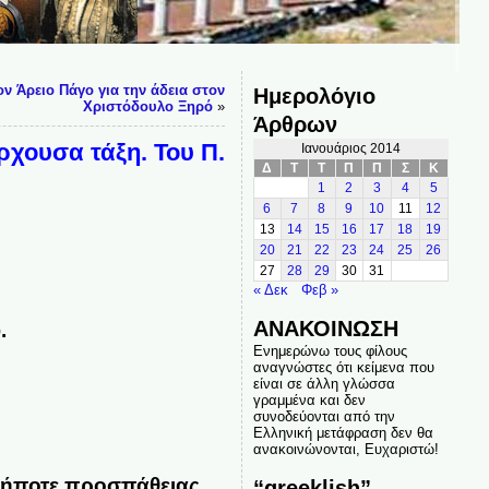
ν Άρειο Πάγο για την άδεια στον
Ημερολόγιο
Χριστόδουλο Ξηρό
»
Άρθρων
ρχουσα τάξη. Του Π.
Ιανουάριος 2014
Δ
Τ
Τ
Π
Π
Σ
Κ
1
2
3
4
5
6
7
8
9
10
11
12
13
14
15
16
17
18
19
20
21
22
23
24
25
26
27
28
29
30
31
« Δεκ
Φεβ »
ΑΝΑΚΟΙΝΩΣΗ
.
Ενημερώνω τους φίλους
αναγνώστες ότι κείμενα που
είναι σε άλλη γλώσσα
γραμμένα και δεν
συνοδεύονται από την
Ελληνική μετάφραση δεν θα
ανακοινώνονται, Ευχαριστώ!
σδήποτε προσπάθειας
“greeklish”