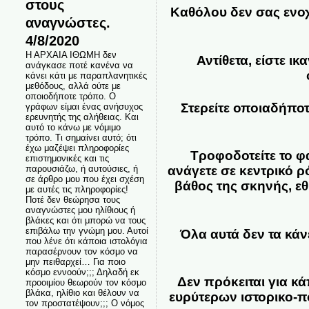
στους
Καθόλου δεν σας ενοχλε
αναγνώστες.
4/8/2020
Η ΑΡΧΑΙΑ ΙΘΩΜΗ δεν
Αντίθετα, είστε ι
ανάγκασε ποτέ κανένα να
κάνει κάτι με παραπλανητικές
μεθόδους, αλλά ούτε με
οποιοδήποτε τρόπο. Ο
Στερείτε οποιαδήπο
γράφων είμαι ένας ανήσυχος
ερευνητής της αλήθειας. Και
αυτό το κάνω με νόμιμο
τρόπο. Τι σημαίνει αυτό; ότι
έχω μαζέψει πληροφορίες
Τροφοδοτείτε το φ
επιστημονικές και τις
παρουσιάζω, ή αυτούσιες, ή
ανάγετε σε κεντρικό ρ
σε άρθρο μου που έχει σχέση
βάθος της σκηνής, εθ
με αυτές τις πληροφορίες!
Ποτέ δεν θεώρησα τους
αναγνώστες μου ηλίθιους ή
βλάκες και ότι μπορώ να τους
επιβάλω την γνώμη μου. Αυτοί
Όλα αυτά δεν τα κάνε
που λένε ότι κάποια ιστολόγια
παρασέρνουν τον κόσμο να
μην πειθαρχεί… Για ποιο
κόσμο εννοούν;;; Δηλαδή εκ
Δεν πρόκειται για κ
προοιμίου θεωρούν τον κόσμο
βλάκα, ηλίθιο και θέλουν να
ευρύτερων ιστορικο-π
τον προστατέψουν;;; Ο νόμος