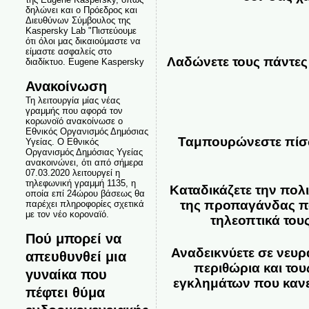
δηλώνει και ο Πρόεδρος και
Διευθύνων Σύμβουλος της
Kaspersky Lab "Πιστεύουμε
ότι όλοι μας δικαιούμαστε να
είμαστε ασφαλείς στο
Λαδώνετε τους πάντες
διαδίκτυο. Eugene Kaspersky
Ανακοίνωση
Τη λειτουργία μίας νέας
γραμμής που αφορά τον
κορωνοϊό ανακοίνωσε ο
Εθνικός Οργανισμός Δημόσιας
Ταμπουρώνεστε πίσω
Υγείας. Ο Εθνικός
Οργανισμός Δημόσιας Υγείας
ανακοινώνει, ότι από σήμερα
07.03.2020 λειτουργεί η
τηλεφωνική γραμμή 1135, η
Καταδικάζετε την πολ
οποία επί 24ώρου βάσεως θα
της προπαγάνδας πο
παρέχει πληροφορίες σχετικά
με τον νέο κοροναϊό.
τηλεοπτικά του
Πού μπορεί να
Αναδεικνύετε σε νευ
απευθυνθεί μια
περιθώρια και του
γυναίκα που
εγκλημάτων που κανεί
πέφτει θύμα