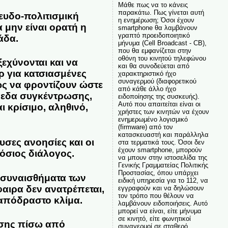
Μάθε πως να το κάνεις
παρακάτω. Πως γίνεται αυτή
ευδο-πολιτισμική
η ενημέρωση; Όσοι έχουν
 μην είναι ορατή η
smartphone θα λαμβάνουν
γραπτό προειδοποιητικό
άδα.
μήνυμα (Cell Broadcast - CB),
που θα εμφανίζεται στην
οθόνη του κινητού τηλεφώνου
εχύνονται και να
και θα συνοδεύεται από
ρ για κατσιασμένες
χαρακτηριστικό ήχο
συναγερμού (διαφορετικού
ως να φροντίζουν ώστε
από κάθε άλλο ήχο
όπεδα συγκέντρωσης,
ειδοποίησης της συσκευής).
Αυτό που απαιτείται είναι οι
ι κρίσιμο, αληθινό,
χρήστες των κινητών να έχουν
ενημερωμένο λογισμικό
(firmware) από τον
κατασκευαστή και παράλληλα
υσες ανοησίες και οι
στα τερματικά τους. Όσοι δεν
έχουν smartphone, μπορούν
όσιος διάλογος.
να μπουν στην ιστοσελίδα της
Γενικής Γραμματείας Πολιτικής
Προστασίας, όπου υπάρχει
 συναισθήματα των
ειδική υπηρεσία για το 112, να
φαιρα δεν ανατρέπεται,
εγγραφούν και να δηλώσουν
τον τρόπο που θέλουν να
απόδραστο κλίμα.
λαμβάνουν ειδοποιήσεις. Αυτό
μπορεί να είναι, είτε μήνυμα
σε κινητό, είτε φωνητικοί
άσης πίσω από
συναγερμοί σε σταθερό