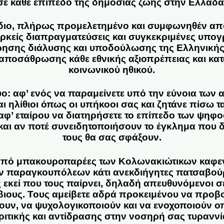
σε κάθε επίπεδο της δημόσιας ζωής στην Ελλάδα
έδιο, πλήρως προμελετημένο και συμφωνηθέν από
ιαρκείς διαπραγματεύσεις και συγκεκριμένες υπο
ρησης διάλυσης και υποδούλωσης της Ελληνικής 
αποσάθρωσης κάθε εθνικής αξιοπρέπειας και κ
κοινωνικού ηθικού.
δύο: αφ’ ενός να παραμείνετε υπό την εύνοια των 
ι ηλίθιοι όπως οι υπήκοοι σας και ζητάνε πίσω τ
 αφ’ εταίρου να διατηρήσετε το επίπεδο των ψη
 και αν ποτέ συνειδητοποιήσουν το έγκλημα που 
τους θα σας σφάξουν.
πό μπακουροπαρέες των Κολωνακιώτικων καφενέ
ν παραγκουπόλεων κάτι ανεκδιήγητες πατσαβού
 εκεί που τους παίρνει, δηλαδή απευθυνόμενοι 
ιους. Τους αμείβετε αδρά προκειμένου να προβ
υν, να ψυχολογικοποιούν και να ενοχοποιούν 
ριτικής και αντίδρασης στην νοσηρή σας τυραννί