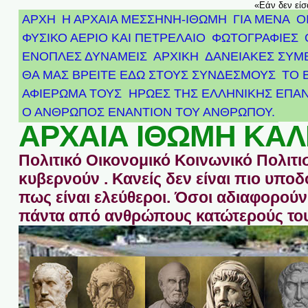
«Εάν δεν είσ
ΑΡΧΗ
Η ΑΡΧΑΙΑ ΜΕΣΣΗΝΗ-ΙΘΩΜΗ
ΓΙΑ ΜΕΝΑ
Ο
ΦΥΣΙΚΟ ΑΕΡΙΟ ΚΑΙ ΠΕΤΡΕΛΑΙΟ
ΦΩΤΟΓΡΑΦΙΕΣ
ΕΝΟΠΛΕΣ ΔΥΝΑΜΕΙΣ
ΑΡΧΙΚΉ
ΔΑΝΕΙΑΚΕΣ ΣΥΜ
ΘΑ ΜΑΣ ΒΡΕΙΤΕ ΕΔΩ ΣΤΟΥΣ ΣΥΝΔΕΣΜΟΥΣ
ΤΟ 
ΑΦΙΈΡΩΜΑ ΤΟΥΣ ΉΡΩΕΣ ΤΗΣ ΕΛΛΗΝΙΚΉΣ ΕΠΑΝ
Ο ΑΝΘΡΩΠΟΣ ΕΝΑΝΤΙΟΝ ΤΟΥ ΑΝΘΡΩΠΟΥ.
ΑΡΧΑΙΑ ΙΘΩΜΗ ΚΑΛ
Πολιτικό Οικονομικό Κοινωνικό Πολιτι
κυβερνούν . Κανείς δεν είναι πιο υπ
πως είναι ελεύθεροι. Όσοι αδιαφορούν 
πάντα από ανθρώπους κατώτερούς του