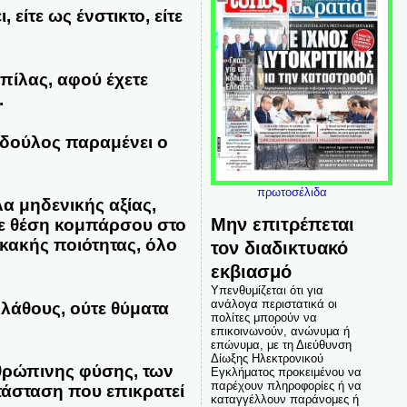
 είτε ως ένστικτο, είτε
απίλας, αφού έχετε
.
 δούλος παραμένει ο
πρωτοσέλιδα
α μηδενικής αξίας,
Μην επιτρέπεται
τε θέση κομπάρσου στο
 κακής ποιότητας, όλο
τον διαδικτυακό
εκβιασμό
Υπενθυμίζεται ότι για
ανάλογα περιστατικά οι
ι λάθους, ούτε θύματα
πολίτες μπορούν να
επικοινωνούν, ανώνυμα ή
επώνυμα, με τη Διεύθυνση
Δίωξης Ηλεκτρονικού
νθρώπινης φύσης, των
Εγκλήματος προκειμένου να
παρέχουν πληροφορίες ή να
τάσταση που επικρατεί
καταγγέλλουν παράνομες ή