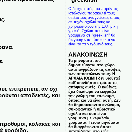
Ο διαχειριστής τού παρόντος
ιστολογίου παρακαλεί τούς
σεβαστούς αναγνώστες όπως
ς.
σε τυχόν σχόλιά τους να
χρησιμοποιούν την Ελληνική
γραφή. Σχόλια που είναι
γραμμένα σε "greeklish" θα
διαγράφονται, όποιο και να
είναι το περιεχόμενό τους.
ρανα.
ΑΝΑΚΟΙΝΩΣΗ
ε.
Τα μηνύματα που
δημοσιεύονται στο χώρο
αυτό εκφράζουν τις απόψεις
των αποστολέων τους. Η
ΑΡΧΑΙΑ ΙΘΩΜΗ δεν υιοθετεί
καθ’ οιονδήποτε τρόπο τις
απόψεις αυτές. Ο καθένας
υς επιτρέπετε, αν όχι
έχει δικαίωμα να εκφράζει
ούνται αποδεκτές, και
την γνώμη του επώνυμα,
όποια και να είναι αυτή. Δεν
θα δημοσιεύονται ανώνυμα,
συκοφαντικά ή υβριστικά
σχόλια και όσα είναι
γραμμένα με κεφαλαία
γράμματα. Τέτοια μηνύματα
 πρόθυμοι, κόλακες και
θα διαγράφονται όποτε
ά κορόιδα.
εντοπίζονται στο εξής.