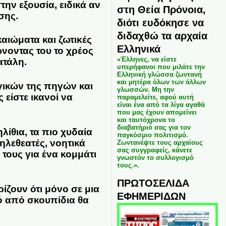
την εξουσία, ειδικά αν
στη Θεία Πρόνοια,
σης.
διότι ευδόκησε να
διδαχθώ τα αρχαία
αιώματα και ζωτικές
Ελληνικά
νοντας του το χρέος
«Έλληνες, να είστε
ατάλη.
υπερήφανοι που μιλάτε την
Ελληνική γλώσσα ζωντανή
και μητέρα όλων των άλλων
ικών της πηγών και
γλωσσών. Μη την
είστε ικανοί να
παραμελείτε, αφού αυτή
είναι ένα από τα λίγα αγαθά
που μας έχουν απομείνει
και ταυτόχρονα το
διαβατήριό σας για τον
λίθια, τα πιο χυδαία
παγκόσμιο πολιτισμό.
ηλεθεατές, νοητικά
Ζωντανέψτε τους αρχαίους
σας συγγραφείς, κάνετε
τους για ένα κομμάτι
γνωστόν το συλλογισμό
τους.».
ΠΡΩΤΟΣΕΛΙΔΑ
ίζουν ότι μόνο σε μια
ΕΦΗΜΕΡΙΔΩΝ
ό από σκουπίδια θα