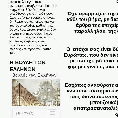
αυτό το λέει για τους
ανώριμους ανήλικους. Για τους
ενήλικους λέει ότι είναι
Όχι, εφαρμόζετε σχ
υπεύθυνοι για ότι πράττουν.
Στον ανήλικο χρειάζεται ένας
κάθε του βήμα, με δ
διπλωματούχος ιδικός για να
άρθρο της επιχεί
τον δασκαλέψει, καθηγητής,
δάσκαλος. Στους ενήλικες δεν
παραλλήλου, της 
υπάρχει περιορισμός. Ποιος
λέει και ποιος ακούει, διότι ο
καθένας ενήλικος είναι
υπεύθυνος και προς τους
Οι στόχοι σας είναι 
άλλους και προς τον εαυτό
του.
Ευρώπας, που δεν είνα
με τσουχτερό τόκο,
Η ΒΟΥΛΗ ΤΩΝ
χαμηλά γίνεται, μιας
ΕΛΛΗΝΩΝ
Εσχάτως ανασύρατε α
των πανεπιστημιακώ
τους διανοούμενους
μπουζουκόβ
αποπροσανατολίζο
κ