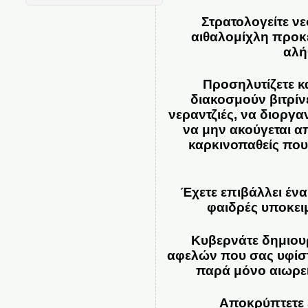
Στρατολογείτε ν
αιθαλομίχλη προκε
αλή
Προσηλυτίζετε κ
διακοσμούν βιτρίν
νεραντζιές, να διοργ
να μην ακούγεται α
καρκινοπαθείς που 
Έχετε επιβάλλει ένα
φαιδρές υποκειμ
Κυβερνάτε δημιου
αφελών που σας υφίστα
παρά μόνο αιωρεί
Αποκρύπτετε 