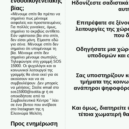
ενδοοικογενειακής
Ηδονίζεστε σαδιστικά 
βίας;
αυτ
«Μένουμε σπίτι θα πρέπει να
σημαίνει πως μένουμε
Επιτρέψατε σε ξένο
ασφαλείς και προστατευμένες.
Για πολλές γυναίκες, όμως,
λειτουργίες της χώ
σημαίνει το ακριβώς αντίθετο.
που δ
Εάν υφίστασαι βία στο σπίτι,
δεν είσαι μόνη. Είμαστε εδώ
για σένα. Μένουμε σπίτι δεν
Οδηγήσατε μια χώρ
σημαίνει ότι υπομένουμε τη
βία. Μένουμε σπίτι δεν
υποδομών και α
σημαίνει μένουμε σιωπηλές.
Τηλεφώνησε στη γραμμή SOS
15900. Οι ψυχολόγοι και οι
κοινωνικοί λειτουργοί της
Σας υποστηρίζουν κα
γραμμής θα είναι εκεί για σε
ακούσουν και να σε
τμήματα της κοινω
συμβουλέψουν. Δεν μπορείς
ανάπηροι ψηφοφόροι,
να μιλήσεις; Στείλε email στο
sos15900@isotita.gr ή σε
οποιοδήποτε από τα
Συμβουλευτικά Κέντρα ” λέει
σε ένα βίντεο που ανέβασε
Και όμως, διατηρείτε
στο Instagram της η
Ελεονώρα Μελέτη.
τέτοια χωματερή θ
Προς ενημέρωση