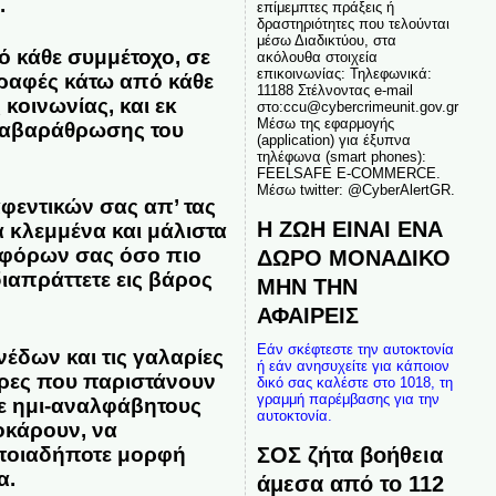
.
επίμεμπτες πράξεις ή
δραστηριότητες που τελούνται
μέσω Διαδικτύου, στα
 κάθε συμμέτοχο, σε
ακόλουθα στοιχεία
επικοινωνίας: Τηλεφωνικά:
γραφές κάτω από κάθε
11188 Στέλνοντας e-mail
κοινωνίας, και εκ
στο:ccu@cybercrimeunit.gov.gr
Μέσω της εφαρμογής
αταβαράθρωσης του
(application) για έξυπνα
τηλέφωνα (smart phones):
FEELSAFE E-COMMERCE.
Μέσω twitter: @CyberAlertGR.
αφεντικών σας απ’ τας
Η ΖΩΗ ΕΙΝΑΙ ΕΝΑ
α κλεμμένα και μάλιστα
φοφόρων σας όσο πιο
ΔΩΡΟ ΜΟΝΑΔΙΚΟ
διαπράττετε εις βάρος
ΜΗΝ ΤΗΝ
ΑΦΑΙΡΕΙΣ
Εάν σκέφτεστε την αυτοκτονία
δων και τις γαλαρίες
ή εάν ανησυχείτε για κάποιον
ρες που παριστάνουν
δικό σας καλέστε στο 1018, τη
γραμμή παρέμβασης για την
σε ημι-αναλφάβητους
αυτοκτονία.
οκάρουν, να
ΣΟΣ ζήτα βοήθεια
οποιαδήποτε μορφή
α.
άμεσα από το 112