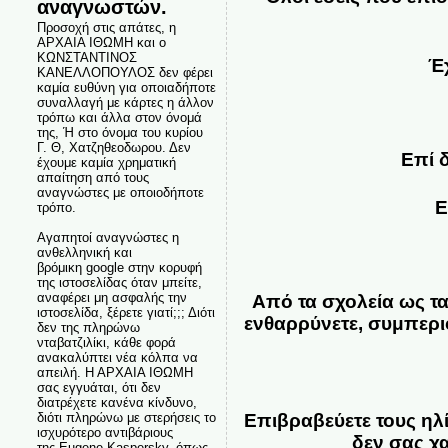
αναγνωστών.
Προσοχή στις απάτες, η
ΑΡΧΑΙΑ ΙΘΩΜΗ και ο
ΚΩΝΣΤΑΝΤΙΝΟΣ
Έ
ΚΑΝΕΛΛΟΠΟΥΛΟΣ δεν φέρει
καμία ευθύνη για οποιαδήποτε
συναλλαγή με κάρτες η άλλον
τρόπω και άλλα στον όνομά
της, Ή στο όνομα του κυρίου
Γ. Θ, Χατζηθεοδωρου. Δεν
Επί 
έχουμε καμία χρηματική
απαίτηση από τους
αναγνώστες με οποιοδήποτε
Ε
τρόπο.
Αγαπητοί αναγνώστες η
ανθελληνική και
βρόμικη google στην κορυφή
της ιστοσελίδας όταν μπείτε,
αναφέρει μη ασφαλής την
Από τα σχολεία ως τα
ιστοσελίδα, ξέρετε γιατί;;; Διότι
ενθαρρύνετε, συμπερι
δεν της πληρώνω
νταβατζιλίκι, κάθε φορά
ανακαλύπτει νέα κόλπα να
απειλή. Η ΑΡΧΑΙΑ ΙΘΩΜΗ
σας εγγυάται, ότι δεν
διατρέχετε κανένα κίνδυνο,
διότι πληρώνω με στερήσεις το
Επιβραβεύετε τους ηλί
ισχυρότερο αντιβάριους
δεν σας χ
της Eugene Kaspersky, όπως