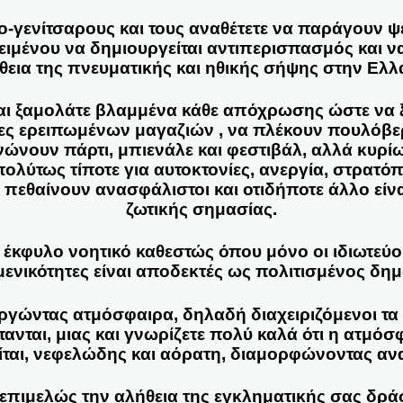
εο-γενίτσαρους και τους αναθέτετε να παράγουν ψ
ιμένου να δημιουργείται αντιπερισπασμός και να
θεια της πνευματικής και ηθικής σήψης στην Ελλ
αι ξαμολάτε βλαμμένα κάθε απόχρωσης ώστε να ξ
ες ερειπωμένων μαγαζιών , να πλέκουν πουλόβε
ανώνουν πάρτι, μπιενάλε και φεστιβάλ, αλλά κυρί
πολύτως τίποτε για αυτοκτονίες, ανεργία, στρατ
πεθαίνουν ανασφάλιστοι και οτιδήποτε άλλο είνα
ζωτικής σημασίας.
 έκφυλο νοητικό καθεστώς όπου μόνο οι ιδιωτεύο
ενικότητες είναι αποδεκτές ως πολιτισμένος δημ
ργώντας ατμόσφαιρα, δηλαδή διαχειριζόμενοι τα
νται, μιας και γνωρίζετε πολύ καλά ότι η ατμόσ
ται, νεφελώδης και αόρατη, διαμορφώνοντας αν
επιμελώς την αλήθεια της εγκληματικής σας δρ