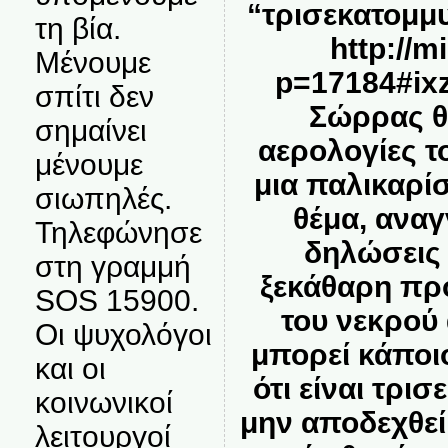
“τρισεκατομμ
τη βία.
http://m
Μένουμε
p=17184#ix
σπίτι δεν
Σώρρας θ
σημαίνει
αερολογίες το
μένουμε
μια παλικαρί
σιωπηλές.
θέμα, αναγ
Τηλεφώνησε
δηλώσεις
στη γραμμή
ξεκάθαρη πρ
SOS 15900.
του νεκρού 
Οι ψυχολόγοι
μπορεί κάποιο
και οι
ότι είναι τρι
κοινωνικοί
μην αποδεχθεί
λειτουργοί