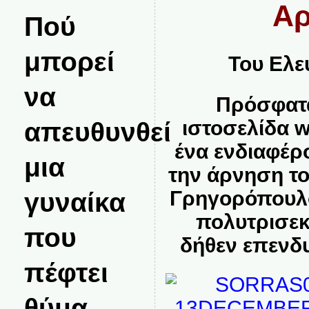
Α
Πού
μπορεί
Του Ελε
να
Πρόσφατα
απευθυνθεί
ιστοσελίδα
w
ένα ενδιαφέρ
μια
την άρνηση το
γυναίκα
Γρηγορόπουλο
πολυτρισεκ
που
δήθεν επενδ
πέφτει
θύμα