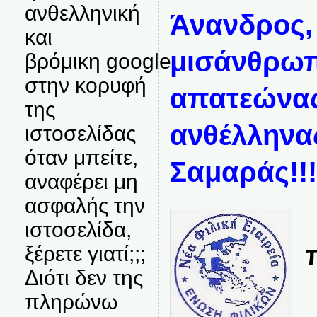
ανθελληνική
Άνανδρος, 
και
μισάνθρωπ
βρόμικη google
στην κορυφή
απατεώνας
της
ανθέλληνα
ιστοσελίδας
όταν μπείτε,
Σαμαράς!!!
αναφέρει μη
ασφαλής την
ιστοσελίδα,
ξέρετε γιατί;;;
Διότι δεν της
πληρώνω