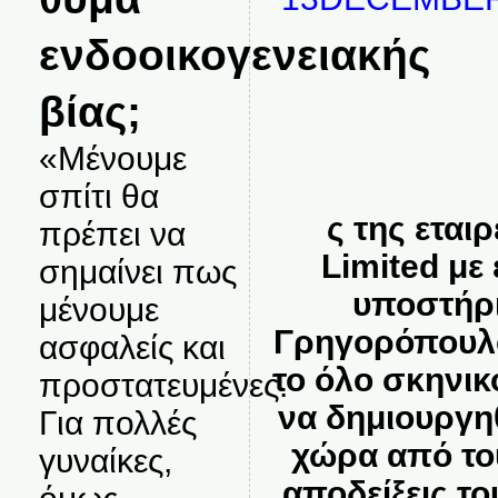
ενδοοικογενειακής
βίας;
«Μένουμε
σπίτι θα
ς της εται
πρέπει να
Limited με 
σημαίνει πως
υποστήρι
μένουμε
Γρηγορόπουλο
ασφαλείς και
το όλο σκηνικ
προστατευμένες.
να δημιουργη
Για πολλές
χώρα από του
γυναίκες,
αποδείξεις το