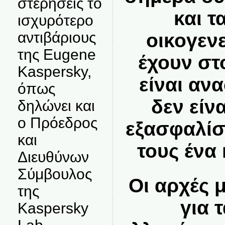
στερήσεις το
και τ
ισχυρότερο
αντιβάριους
οικογεν
της Eugene
έχουν στ
Kaspersky,
είναι αν
όπως
δεν είν
δηλώνει και
ο Πρόεδρος
εξασφαλίσ
και
τους ένα
Διευθύνων
Σύμβουλος
Οι αρχές 
της
για 
Kaspersky