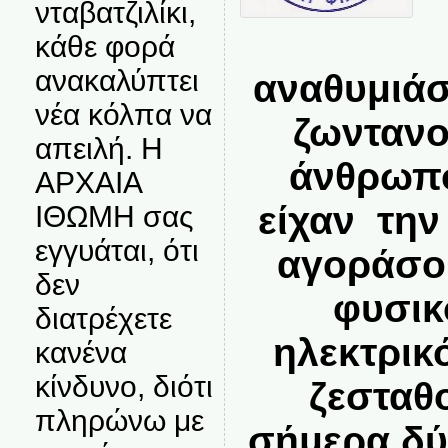
νταβατζιλίκι,
κάθε φορά
ανακαλύπτει
αναθυμιάσ
νέα κόλπα να
ζωντανο
απειλή. Η
άνθρωπο
ΑΡΧΑΙΑ
είχαν την
ΙΘΩΜΗ σας
εγγυάται, ότι
αγοράσου
δεν
φυσικ
διατρέχετε
ηλεκτρικ
κανένα
κίνδυνο, διότι
ζεσταθ
πληρώνω με
σήμερα δύ