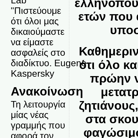
Lab
ελληνόπου
"Πιστεύουμε
ετών που 
ότι όλοι μας
υποσ
δικαιούμαστε
να είμαστε
Καθημεριν
ασφαλείς στο
διαδίκτυο. Eugene
ότι όλο κ
Kaspersky
πρώην ν
Ανακοίνωση
μετατ
ζητιάνους
Τη λειτουργία
μίας νέας
στα σκου
γραμμής που
φαγώσιμο
αφορά τον