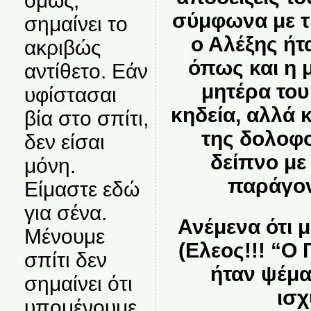
όμως,
σύμφωνα με τ
σημαίνει το
ο Αλέξης ήτ
ακριβώς
όπως και η μ
αντίθετο. Εάν
μητέρα του
υφίστασαι
κηδεία, αλλά 
βία στο σπίτι,
της δολοφο
δεν είσαι
δείπνο με
μόνη.
παράγον
Είμαστε εδώ
για σένα.
Ανέμενα ότι μ
Μένουμε
(Ελεος!!! “Ο
σπίτι δεν
ήταν ψέμα
σημαίνει ότι
ισχ
υπομένουμε