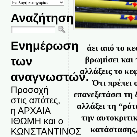
ΚΑΤΗΓΟΡΙΕΣ
ΘΕΜΑΤΩΝ
Αναζήτηση
Ενημέρωση
άει από το κε
των
βρωμίσει και 
αλλάξεις το κεφ
αναγνωστών.
Ότι πρέπει 
Προσοχή
επανεξετάσει τη 
στις απάτες,
αλλάξει τη “ρότ
η ΑΡΧΑΙΑ
την αυτοκριτικ
ΙΘΩΜΗ και ο
κατάστασης,
ΚΩΝΣΤΑΝΤΙΝΟΣ