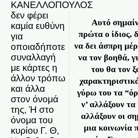
ΚΑΝΕΛΛΟΠΟΥΛΟΣ
δεν φέρει
Αυτό σημαίνε
καμία ευθύνη
πρώτα ο ίδιος, 
για
να δει άσπρη μέρ
οποιαδήποτε
συναλλαγή
να τον βοηθά, γ
με κάρτες η
του θα τον 
άλλον τρόπω
χαρακτηριστικ
και άλλα
γύρω του τα “όρ
στον όνομά
ν’ αλλάξουν τα
της, Ή στο
αλλάξουν οι ση
όνομα του
μια κοινωνία 
κυρίου Γ. Θ,