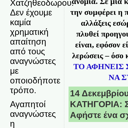
ανομία. Σε μια κ
Χατζηθεοδωρου.
την συμφέρει η 
Δεν έχουμε
καμία
αλλάξεις εσώρ
χρηματική
πλυθεί προηγο
απαίτηση
είναι, εφόσον ε
από τους
λερώσεις
–
όσο 
αναγνώστες
ΤΟ ΑΦΗΝΕΙΣ 
με
ΝΑ Σ
οποιοδήποτε
τρόπο.
14 Δεκεμβρίου,
Αγαπητοί
ΚΑΤΗΓΟΡΙΑ:
αναγνώστες
Αφήστε ένα σ
η