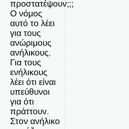
προστατέψουν;;;
Ο νόμος
αυτό το λέει
για τους
ανώριμους
ανήλικους.
Για τους
ενήλικους
λέει ότι είναι
υπεύθυνοι
για ότι
πράττουν.
Στον ανήλικο