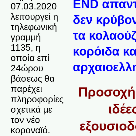
END απαντο
07.03.2020
λειτουργεί η
δεν κρύβο
τηλεφωνική
τα κολαούζ
γραμμή
1135, η
κορόιδα κα
οποία επί
αρχαιοελλη
24ώρου
βάσεως θα
παρέχει
Προσοχή 
πληροφορίες
ιδέε
σχετικά με
τον νέο
εξουσιοδ
κοροναϊό.