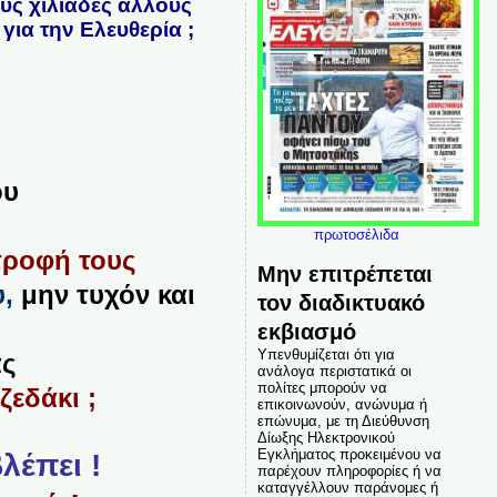
ους χιλιάδες άλλους
ια την Ελευθερία ;
ου
πρωτοσέλιδα
τροφή τους
Μην επιτρέπεται
υ,
μην τυχόν και
τον διαδικτυακό
εκβιασμό
Υπενθυμίζεται ότι για
άς
ανάλογα περιστατικά οι
πολίτες μπορούν να
ζεδάκι ;
επικοινωνούν, ανώνυμα ή
επώνυμα, με τη Διεύθυνση
Δίωξης Ηλεκτρονικού
Εγκλήματος προκειμένου να
λέπει !
παρέχουν πληροφορίες ή να
καταγγέλλουν παράνομες ή