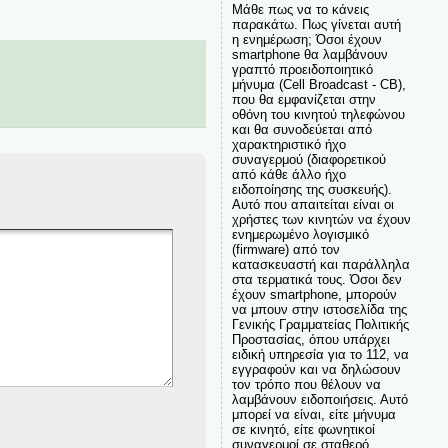
Μάθε πως να το κάνεις
παρακάτω. Πως γίνεται αυτή
η ενημέρωση; Όσοι έχουν
smartphone θα λαμβάνουν
γραπτό προειδοποιητικό
μήνυμα (Cell Broadcast - CB),
που θα εμφανίζεται στην
οθόνη του κινητού τηλεφώνου
και θα συνοδεύεται από
χαρακτηριστικό ήχο
συναγερμού (διαφορετικού
από κάθε άλλο ήχο
ειδοποίησης της συσκευής).
Αυτό που απαιτείται είναι οι
χρήστες των κινητών να έχουν
ενημερωμένο λογισμικό
(firmware) από τον
κατασκευαστή και παράλληλα
στα τερματικά τους. Όσοι δεν
έχουν smartphone, μπορούν
να μπουν στην ιστοσελίδα της
Γενικής Γραμματείας Πολιτικής
Προστασίας, όπου υπάρχει
ειδική υπηρεσία για το 112, να
εγγραφούν και να δηλώσουν
τον τρόπο που θέλουν να
λαμβάνουν ειδοποιήσεις. Αυτό
μπορεί να είναι, είτε μήνυμα
σε κινητό, είτε φωνητικοί
συναγερμοί σε σταθερό