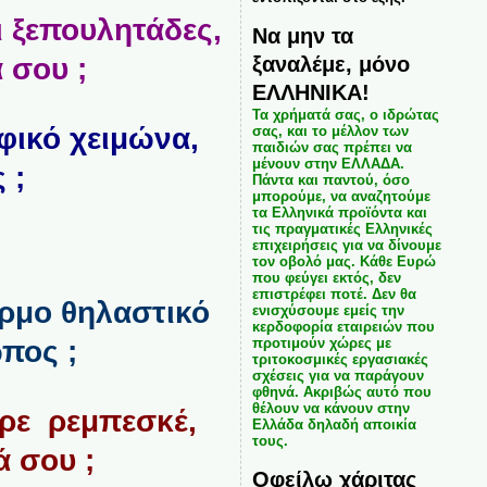
ι ξεπουλητάδες,
Να μην τα
ξαναλέμε, μόνο
 σου ;
ΕΛΛΗΝΙΚΑ!
Τα χρήματά σας, ο ιδρώτας
φικό χειμώνα,
σας, και το μέλλον των
παιδιών σας πρέπει να
μένουν στην ΕΛΛΑΔΑ.
 ;
Πάντα και παντού, όσο
μπορούμε, να αναζητούμε
τα Ελληνικά προϊόντα και
τις πραγματικές Ελληνικές
επιχειρήσεις για να δίνουμε
τον οβολό μας. Κάθε Ευρώ
που φεύγει εκτός, δεν
επιστρέφει ποτέ. Δεν θα
ερμο θηλαστικό
ενισχύσουμε εμείς την
κερδοφορία εταιρειών που
προτιμούν χώρες με
πος ;
τριτοκοσμικές εργασιακές
σχέσεις για να παράγουν
φθηνά. Ακριβώς αυτό που
θέλουν να κάνουν στην
 ρε ρεμπεσκέ,
Ελλάδα δηλαδή αποικία
τους.
ά σου ;
Οφείλω χάριτας