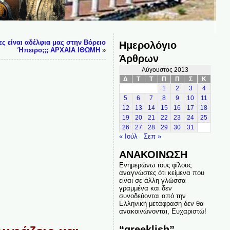
ς είναι αδέλφια μας στην Βόρειο
Ημερολόγιο
Ήπειρο;;; ΑΡΧΑΙΑ ΙΘΩΜΗ
»
Άρθρων
Αύγουστος 2013
Δ
Τ
Τ
Π
Π
Σ
Κ
1
2
3
4
5
6
7
8
9
10
11
12
13
14
15
16
17
18
19
20
21
22
23
24
25
26
27
28
29
30
31
« Ιούλ
Σεπ »
ΑΝΑΚΟΙΝΩΣΗ
Ενημερώνω τους φίλους
αναγνώστες ότι κείμενα που
είναι σε άλλη γλώσσα
γραμμένα και δεν
συνοδεύονται από την
Ελληνική μετάφραση δεν θα
ανακοινώνονται, Ευχαριστώ!
“greeklish”