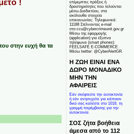
ετό !
επίμεμπτες πράξεις ή
δραστηριότητες που τελούνται
μέσω Διαδικτύου, στα
ακόλουθα στοιχεία
επικοινωνίας: Τηλεφωνικά:
11188 Στέλνοντας e-mail
στο:ccu@cybercrimeunit.gov.gr
Μέσω της εφαρμογής
(application) για έξυπνα
τηλέφωνα (smart phones):
ου στην ευχή θα τα
FEELSAFE E-COMMERCE.
Μέσω twitter: @CyberAlertGR.
Η ΖΩΗ ΕΙΝΑΙ ΕΝΑ
ΔΩΡΟ ΜΟΝΑΔΙΚΟ
ΜΗΝ ΤΗΝ
ΑΦΑΙΡΕΙΣ
Εάν σκέφτεστε την αυτοκτονία
ή εάν ανησυχείτε για κάποιον
δικό σας καλέστε στο 1018, τη
γραμμή παρέμβασης για την
αυτοκτονία.
ΣΟΣ ζήτα βοήθεια
άμεσα από το 112