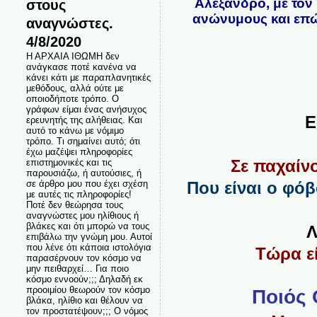
Αλέξανδρο, με τον 
στους
ανώνυμους και επώ
αναγνώστες.
4/8/2020
Η ΑΡΧΑΙΑ ΙΘΩΜΗ δεν
ανάγκασε ποτέ κανένα να
κάνει κάτι με παραπλανητικές
μεθόδους, αλλά ούτε με
οποιοδήποτε τρόπο. Ο
γράφων είμαι ένας ανήσυχος
Ε
ερευνητής της αλήθειας. Και
αυτό το κάνω με νόμιμο
τρόπο. Τι σημαίνει αυτό; ότι
έχω μαζέψει πληροφορίες
Σε παχαίν
επιστημονικές και τις
παρουσιάζω, ή αυτούσιες, ή
Που είναι ο φόβ
σε άρθρο μου που έχει σχέση
με αυτές τις πληροφορίες!
Ποτέ δεν θεώρησα τους
αναγνώστες μου ηλίθιους ή
βλάκες και ότι μπορώ να τους
Λ
επιβάλω την γνώμη μου. Αυτοί
που λένε ότι κάποια ιστολόγια
Τώρα εί
παρασέρνουν τον κόσμο να
μην πειθαρχεί… Για ποιο
κόσμο εννοούν;;; Δηλαδή εκ
προοιμίου θεωρούν τον κόσμο
Ποιός 
βλάκα, ηλίθιο και θέλουν να
τον προστατέψουν;;; Ο νόμος