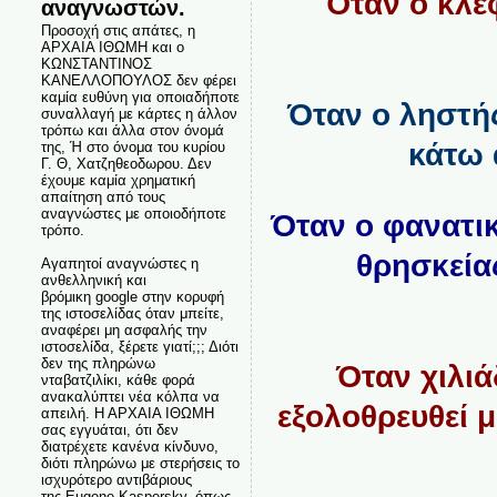
Όταν ο κλέφ
αναγνωστών.
Προσοχή στις απάτες, η
ΑΡΧΑΙΑ ΙΘΩΜΗ και ο
ΚΩΝΣΤΑΝΤΙΝΟΣ
ΚΑΝΕΛΛΟΠΟΥΛΟΣ δεν φέρει
καμία ευθύνη για οποιαδήποτε
Όταν ο ληστής
συναλλαγή με κάρτες η άλλον
τρόπω και άλλα στον όνομά
κάτω 
της, Ή στο όνομα του κυρίου
Γ. Θ, Χατζηθεοδωρου. Δεν
έχουμε καμία χρηματική
απαίτηση από τους
αναγνώστες με οποιοδήποτε
Όταν ο φανατικ
τρόπο.
θρησκείας
Αγαπητοί αναγνώστες η
ανθελληνική και
βρόμικη google στην κορυφή
της ιστοσελίδας όταν μπείτε,
αναφέρει μη ασφαλής την
ιστοσελίδα, ξέρετε γιατί;;; Διότι
δεν της πληρώνω
Όταν χιλιά
νταβατζιλίκι, κάθε φορά
ανακαλύπτει νέα κόλπα να
εξολοθρευθεί μ
απειλή. Η ΑΡΧΑΙΑ ΙΘΩΜΗ
σας εγγυάται, ότι δεν
διατρέχετε κανένα κίνδυνο,
διότι πληρώνω με στερήσεις το
ισχυρότερο αντιβάριους
της Eugene Kaspersky, όπως