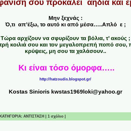
άνισή σου προκαλεί αηδία και εμ
Μην ξεχνάς :
Ό,τι απ’έξω, το αυτό κι από μέσα…..Απλό ε ;
Τώρα αρχίζουν να σφυρίζουν τα βόλια, τ’ ακούς ;
τρή κοιλιά σου και τον μεγαλοπρεπή ποπό σου, π
κρύψεις, μη σου τα χαλάσουν..
Κι είναι τόσο όμορφα…..
http://hatzoudis.blogspot.gr/
Kostas Sinioris kwstas1969loki@yahoo.gr
| ΚΑΤΗΓΟΡΙΑ:
ΑΝΤΙΣΤΑΣΗ
|
1 σχόλιο
|