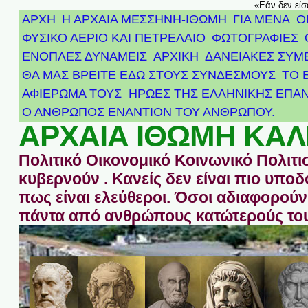
«Εάν δεν είσ
ΑΡΧΗ
Η ΑΡΧΑΙΑ ΜΕΣΣΗΝΗ-ΙΘΩΜΗ
ΓΙΑ ΜΕΝΑ
Ο
ΦΥΣΙΚΟ ΑΕΡΙΟ ΚΑΙ ΠΕΤΡΕΛΑΙΟ
ΦΩΤΟΓΡΑΦΙΕΣ
ΕΝΟΠΛΕΣ ΔΥΝΑΜΕΙΣ
ΑΡΧΙΚΉ
ΔΑΝΕΙΑΚΕΣ ΣΥΜ
ΘΑ ΜΑΣ ΒΡΕΙΤΕ ΕΔΩ ΣΤΟΥΣ ΣΥΝΔΕΣΜΟΥΣ
ΤΟ 
ΑΦΙΈΡΩΜΑ ΤΟΥΣ ΉΡΩΕΣ ΤΗΣ ΕΛΛΗΝΙΚΉΣ ΕΠΑΝ
Ο ΑΝΘΡΩΠΟΣ ΕΝΑΝΤΙΟΝ ΤΟΥ ΑΝΘΡΩΠΟΥ.
ΑΡΧΑΙΑ ΙΘΩΜΗ ΚΑΛ
Πολιτικό Οικονομικό Κοινωνικό Πολιτι
κυβερνούν . Κανείς δεν είναι πιο υπ
πως είναι ελεύθεροι. Όσοι αδιαφορούν 
πάντα από ανθρώπους κατώτερούς του