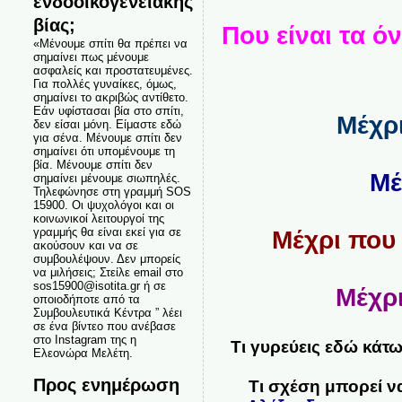
ενδοοικογενειακής
βίας;
Που είναι τα ό
«Μένουμε σπίτι θα πρέπει να
σημαίνει πως μένουμε
ασφαλείς και προστατευμένες.
Για πολλές γυναίκες, όμως,
σημαίνει το ακριβώς αντίθετο.
Εάν υφίστασαι βία στο σπίτι,
Μέχρι
δεν είσαι μόνη. Είμαστε εδώ
για σένα. Μένουμε σπίτι δεν
σημαίνει ότι υπομένουμε τη
βία. Μένουμε σπίτι δεν
Μέ
σημαίνει μένουμε σιωπηλές.
Τηλεφώνησε στη γραμμή SOS
15900. Οι ψυχολόγοι και οι
κοινωνικοί λειτουργοί της
γραμμής θα είναι εκεί για σε
Μέχρι που 
ακούσουν και να σε
συμβουλέψουν. Δεν μπορείς
να μιλήσεις; Στείλε email στο
sos15900@isotita.gr ή σε
Μέχρι
οποιοδήποτε από τα
Συμβουλευτικά Κέντρα ” λέει
σε ένα βίντεο που ανέβασε
στο Instagram της η
Τι γυρεύεις εδώ κάτω
Ελεονώρα Μελέτη.
Προς ενημέρωση
Τι σχέση μπορεί να