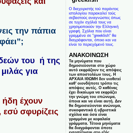
ουφάζεις και
Ο διαχειριστής τού παρόντος
ιστολογίου παρακαλεί τούς
σεβαστούς αναγνώστες όπως
σε τυχόν σχόλιά τους να
χρησιμοποιούν την Ελληνική
νεις την πάπια
γραφή. Σχόλια που είναι
γραμμένα σε "greeklish" θα
φάει”;
διαγράφονται, όποιο και να
είναι το περιεχόμενό τους.
ΑΝΑΚΟΙΝΩΣΗ
ιδεών του ή της
Τα μηνύματα που
δημοσιεύονται στο χώρο
 μιλάς για
αυτό εκφράζουν τις απόψεις
των αποστολέων τους. Η
ΑΡΧΑΙΑ ΙΘΩΜΗ δεν υιοθετεί
καθ’ οιονδήποτε τρόπο τις
απόψεις αυτές. Ο καθένας
έχει δικαίωμα να εκφράζει
την γνώμη του επώνυμα,
, ήδη έχουν
όποια και να είναι αυτή. Δεν
θα δημοσιεύονται ανώνυμα,
, εσύ σφυρίζεις
συκοφαντικά ή υβριστικά
σχόλια και όσα είναι
γραμμένα με κεφαλαία
γράμματα. Τέτοια μηνύματα
θα διαγράφονται όποτε
εντοπίζονται στο εξής.