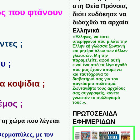
στη Θεία Πρόνοια,
 ως που φτάνουν
διότι ευδόκησε να
διδαχθώ τα αρχαία
Ελληνικά
«Έλληνες, να είστε
ντες ;
υπερήφανοι που μιλάτε την
Ελληνική γλώσσα ζωντανή
και μητέρα όλων των άλλων
γλωσσών. Μη την
παραμελείτε, αφού αυτή
υ ;
είναι ένα από τα λίγα αγαθά
που μας έχουν απομείνει
και ταυτόχρονα το
διαβατήριό σας για τον
α κοψίδια ;
παγκόσμιο πολιτισμό.
Ζωντανέψτε τους αρχαίους
σας συγγραφείς, κάνετε
γνωστόν το συλλογισμό
έμος ;
τους.».
ΠΡΩΤΟΣΕΛΙΔΑ
ή τη χώρα που λέγεται
ΕΦΗΜΕΡΙΔΩΝ
 Θερμοπύλες, με τον