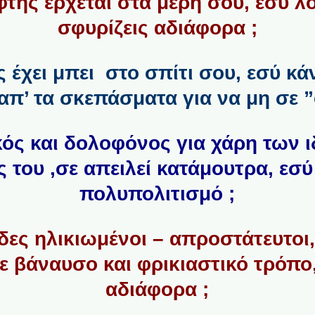
της έρχεται στα μέρη σου, εσύ λ
σφυρίζεις αδιάφορα ;
 έχει μπει στο σπίτι σου, εσύ κά
απ’ τα σκεπάσματα για να μη σε ”
ός και δολοφόνος για χάρη των 
 του ,σε απειλεί κατάμουτρα, εσύ
πολυπολιτισμό ;
δες ηλικιωμένοι – απροστάτευτοι
ε βάναυσο και φρικιαστικό τρόπο
αδιάφορα ;