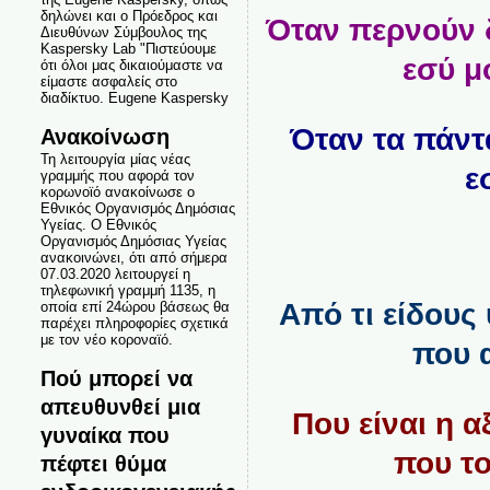
δηλώνει και ο Πρόεδρος και
Όταν περνούν δ
Διευθύνων Σύμβουλος της
Kaspersky Lab "Πιστεύουμε
εσύ μ
ότι όλοι μας δικαιούμαστε να
είμαστε ασφαλείς στο
διαδίκτυο. Eugene Kaspersky
Όταν τα πάντ
Ανακοίνωση
Τη λειτουργία μίας νέας
ε
γραμμής που αφορά τον
κορωνοϊό ανακοίνωσε ο
Εθνικός Οργανισμός Δημόσιας
Υγείας. Ο Εθνικός
Οργανισμός Δημόσιας Υγείας
ανακοινώνει, ότι από σήμερα
07.03.2020 λειτουργεί η
τηλεφωνική γραμμή 1135, η
Από τι είδους
οποία επί 24ώρου βάσεως θα
παρέχει πληροφορίες σχετικά
με τον νέο κοροναϊό.
που 
Πού μπορεί να
απευθυνθεί μια
Που είναι η 
γυναίκα που
που το
πέφτει θύμα